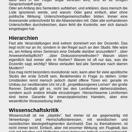
dass dies in der Regel sogar verlesen wird, und so für einigen
Gesprächsstoff sorgt.
Oder am Anfang des Semesters aufstehen, und erklären, dass mensch die
Liste ignorieren werde, und warum. Oder ganz einfach, aber ohne
politische Wirkung: Unterschreibgemeinschaften bilden. Immer eine
Anwesende unterschreibt für die Abwesenden mit. Oder alle vorhandenen
Unterschriften durchstreichen, dann fehlt die Kontrolle, wer sich danach
eingetragen hat.
Hierarchien
Fast alle Veranstaltungen sind extrem dominiert von der Dozentin. Das
liegt nicht nur an ihr, sondern in der Regel auch an den Studis. Wie wäre
es, am Anfang eines Seminars eine Debatte darüber anzuzetteln? ...über
Anwesenheitspflicht? ...über Diskussionsmethoden? Warum sitzen
eigentlich fast immer alle in Reihen? Warum ist oft nur das, was die
Dozentin sagt, wichtig? Wieso verlaufen fast alle Seminare nach starren
Mustern?
Das mag nicht besonders revolutionär sein, kann aber für viele apolitische
Studis der erste Schritt sein, Bestehendes in Frage zu stellen. Unter
Umständen rennt mensch jedoch damit offene Türen ein: gerade im
Umbau zur neoliberalen Uni ist z.B. „projektbezogenes Lernen“ der große
Renner. Deshalb gilt es, nicht bei den Lernformen stehenzubleiben,
sondern auch andere Inhalte einzubringen. Hierarchiearme Lernformen
sind keine Garantie für emanzipatorisches Handeln, aber eine
wesentliche Voraussetzung dafür.
Wissenschaftskritik
Wissenschaft ist nie „objektiv“, fast immer ist sie gegenwärtig mit
Verwertungs- und Herrschaftsinteressen, mit sexistischen und
rassistischen Ideologiefragmenten durchsetzt. Das zu thematisieren, ist
nicht immer leicht. Einfach, aber mit enormer Wirkung: ein Flugblatt, das