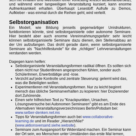
sich mit Inhalten und Methoden einer Vorlesung kritisch auseinandersetzt,
und während einer langweiligen Veranstaltung kursiert, kann enorme
Aufmerksamkeit erhalten. Überhaupt Lesestoff: Aufrufe zu Demos,
Aufkleber - was einmal durch die Reihen geht, wird verteilt.
Selbstorganisation
Ein Modell, wie Bildung jenseits gegenwärtiger Unistrukturen,
funktionieren könnte, sind selbstorganisierte oder autonome Seminare.
Hier besteht aber auch enorme
Vereinnahmungsgefahr
: sehr leicht
können selbstorganisierte Seminare dazu dienen, den Stellenabbau an
der Uni aufzufangen. Das droht gerade dann, wenn selbstorganisierte
Seminare als "Nachhilfestunde" für die „richtigen“ Lehrveranstaltungen
verstanden werden.
Dagegen kann helfen:
Selbstorganisierte Veranstaltungsformen radikal öffnen. Es sollten sich
eben nicht nur StudentInnen angesprochen fühlen, sonder auch
SchülerInnen, Erwerbstätige und -lose.
Verzicht auf jede Kontrolle und zentrale Steuerung: gelernt wird das,
was die Beteiligten wollen.
Experimentieren mit Veranstaltungsformen. Nur zu leicht beginnt
mensch das übliche Seminarverhalten zu kopieren: hier Dozierender
dort Zuhörende.
Einen sehr hilfreichen Text zu "Knackpunkten, Ursachen,
Lösungsversuche bei Autonomen Seminaren" gibt es am Ende des
Alternativen Veranstaltungsverzeichnisses Berlin/Potsdam bei:
www.selber-denken.net.ms
Tipps für Veranstaltungsformen auch bei
www.collaborative-
learning.de
und im Reader „HierarchNie!“
(
www.aktionsversand.siehe.website
).
Seminare zum Ausgangsort für Widerstand machen. Ein Seminar kann
der Ort sein, wo Menschen unter Umständen das erste Mal lernen,