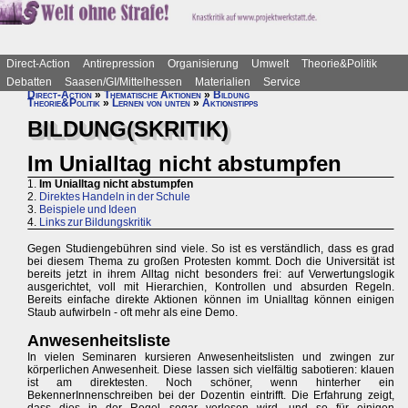
Direct-Action
Antirepression
Organisierung
Umwelt
Theorie&Politik
Debatten
Saasen/GI/Mittelhessen
Materialien
Service
Direct-Action
»
Thematische Aktionen
»
Bildung
Theorie&Politik
»
Lernen von unten
»
Aktionstipps
BILDUNG(SKRITIK)
Im Unialltag nicht abstumpfen
1.
Im Unialltag nicht abstumpfen
2.
Direktes Handeln in der Schule
3.
Beispiele und Ideen
4.
Links zur Bildungskritik
Gegen Studiengebühren sind viele. So ist es verständlich, dass es grad
bei diesem Thema zu großen Protesten kommt. Doch die Universität ist
bereits jetzt in ihrem Alltag nicht besonders frei: auf Verwertungslogik
ausgerichtet, voll mit Hierarchien, Kontrollen und absurden Regeln.
Bereits einfache direkte Aktionen können im Unialltag können einigen
Staub aufwirbeln - oft mehr als eine Demo.
Anwesenheitsliste
In vielen Seminaren kursieren Anwesenheitslisten und zwingen zur
körperlichen Anwesenheit. Diese lassen sich vielfältig sabotieren: klauen
ist am direktesten. Noch schöner, wenn hinterher ein
BekennerInnenschreiben bei der Dozentin eintrifft. Die Erfahrung zeigt,