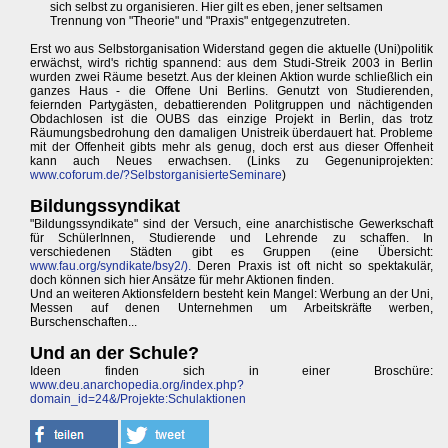
sich selbst zu organisieren. Hier gilt es eben, jener seltsamen
Trennung von "Theorie" und "Praxis" entgegenzutreten.
Erst wo aus Selbstorganisation Widerstand gegen die aktuelle (Uni)politik
erwächst, wird's richtig spannend: aus dem Studi-Streik 2003 in Berlin
wurden zwei Räume besetzt. Aus der kleinen Aktion wurde schließlich ein
ganzes Haus - die Offene Uni Berlins. Genutzt von Studierenden,
feiernden Partygästen, debattierenden Politgruppen und nächtigenden
Obdachlosen ist die OUBS das einzige Projekt in Berlin, das trotz
Räumungsbedrohung den damaligen Unistreik überdauert hat. Probleme
mit der Offenheit gibts mehr als genug, doch erst aus dieser Offenheit
kann auch Neues erwachsen. (Links zu Gegenuniprojekten:
www.coforum.de/?SelbstorganisierteSeminare
)
Bildungssyndikat
"Bildungssyndikate" sind der Versuch, eine anarchistische Gewerkschaft
für SchülerInnen, Studierende und Lehrende zu schaffen. In
verschiedenen Städten gibt es Gruppen (eine Übersicht:
www.fau.org/syndikate/bsy2/).
Deren Praxis ist oft nicht so spektakulär,
doch können sich hier Ansätze für mehr Aktionen finden.
Und an weiteren Aktionsfeldern besteht kein Mangel: Werbung an der Uni,
Messen auf denen Unternehmen um Arbeitskräfte werben,
Burschenschaften...
Und an der Schule?
Ideen finden sich in einer Broschüre:
www.deu.anarchopedia.org/index.php?
domain_id=24&/Projekte:Schulaktionen