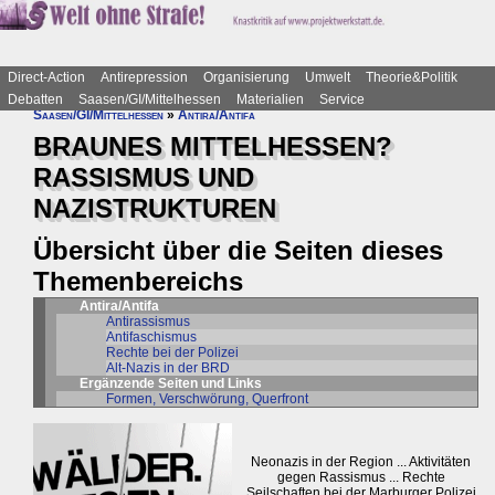
Direct-Action
Antirepression
Organisierung
Umwelt
Theorie&Politik
Debatten
Saasen/GI/Mittelhessen
Materialien
Service
Saasen/GI/Mittelhessen
»
Antira/Antifa
BRAUNES MITTELHESSEN?
RASSISMUS UND
NAZISTRUKTUREN
Übersicht über die Seiten dieses
Themenbereichs
Antira/Antifa
Antirassismus
Antifaschismus
Rechte bei der Polizei
Alt-Nazis in der BRD
Ergänzende Seiten und Links
Formen, Verschwörung, Querfront
Neonazis in der Region ... Aktivitäten
gegen Rassismus ... Rechte
Seilschaften bei der Marburger Polizei