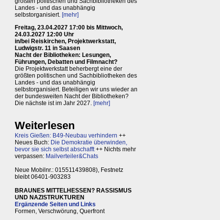
größten politischen und Sachbibliotheken des
Landes - und das unabhängig
selbstorganisiert.
[mehr]
Freitag, 23.04.2027 17:00 bis Mittwoch,
24.03.2027 12:00 Uhr
in/bei Reiskirchen, Projektwerkstatt,
Ludwigstr. 11 in Saasen
Nacht der Bibliotheken: Lesungen,
Führungen, Debatten und Filmnacht?
Die Projektwerkstatt beherbergt eine der
größten politischen und Sachbibliotheken des
Landes - und das unabhängig
selbstorganisiert. Beteiligen wir uns wieder an
der bundesweiten Nacht der Bibliotheken?
Die nächste ist im Jahr 2027.
[mehr]
Weiterlesen
Kreis Gießen: B49-Neubau verhindern
++
Neues Buch:
Die Demokratie überwinden,
bevor sie sich selbst abschafft
++ Nichts mehr
verpassen:
Mailverteiler&Chats
Neue Mobilnr.: 015511439808), Festnetz
bleibt 06401-903283
BRAUNES MITTELHESSEN? RASSISMUS
UND NAZISTRUKTUREN
Ergänzende Seiten und Links
Formen, Verschwörung, Querfront