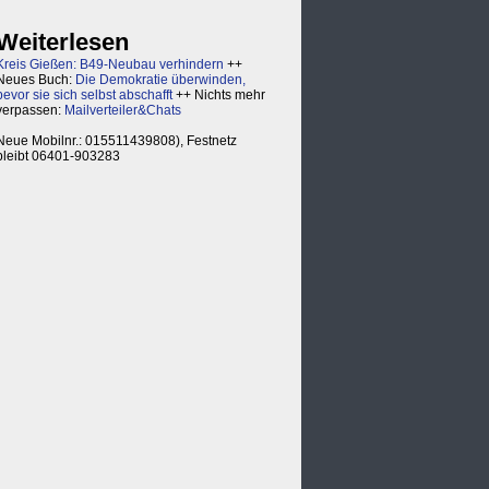
Weiterlesen
Kreis Gießen: B49-Neubau verhindern
++
Neues Buch:
Die Demokratie überwinden,
bevor sie sich selbst abschafft
++ Nichts mehr
verpassen:
Mailverteiler&Chats
Neue Mobilnr.: 015511439808), Festnetz
bleibt 06401-903283