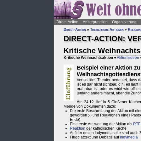
Direct-Action
Antirepression
Organisierung
Direct-Action
»
Thematische Aktionen
»
Religion
DIRECT-ACTION: V
Kritische Weihnachts
Kritische Weihnachtsaktion
●
Aktionsideen
Beispiel einer Aktion zu
Weihnachtsgottesdiens
Verstecktes Theater bedeutet, dass d
ist es gar nicht sichtbar, d.h. es lä
erahnbar ist, oder es wirkt wie offiz
jemand anders macht, aber die Zuhörer
Am 24.12. lief in 5 Gießener Kirch
Menge von Dokumenten dazu:
Die erste Beschreibung der Aktion mit ein
geworden ;-) und Reaktionen eines Pastors
Ende)
Eine erste Auswertung der Aktion als
RTF
Reaktion
der katholischen Kirche
Auf der ersten Indymediaseite sind auch Z
Flugblatttext und Debatte auf
Indymedia