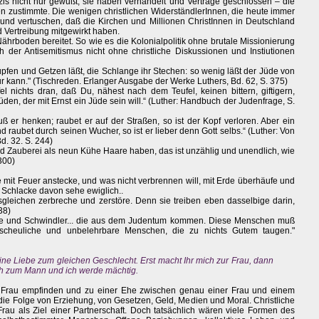
s nicht nur gewußt, sie haben verhandelt und Verträge geschlossen – die
en zustimmte. Die wenigen christlichen WiderständlerInnen, die heute immer
d vertuschen, daß die Kirchen und Millionen ChristInnen in Deutschland
 Vertreibung mitgewirkt haben.
hrboden bereitet. So wie es die Kolonialpolitik ohne brutale Missionierung
h der Antisemitismus nicht ohne christliche Diskussionen und Instiutionen
Hüpfen und Getzen läßt, die Schlange ihr Stechen: so wenig läßt der Jüde von
r kann." (Tischreden. Erlanger Ausgabe der Werke Luthers, Bd. 62, S. 375)
l nichts dran, daß Du, nähest nach dem Teufel, keinen bittern, giftigern,
den, der mit Ernst ein Jüde sein will.“ (Luther: Handbuch der Judenfrage, S.
 er henken; raubet er auf der Straßen, so ist der Kopf verloren. Aber ein
 raubet durch seinen Wucher, so ist er lieber denn Gott selbs.“ (Luther: Von
d. 32. S. 244)
und Zauberei als neun Kühe Haare haben, das ist unzählig und unendlich, wie
 300)
 mit Feuer anstecke, und was nicht verbrennen will, mit Erde überhäufe und
 Schlacke davon sehe ewiglich..
leichen zerbreche und zerstöre. Denn sie treiben eben dasselbige darin,
38)
me und Schwindler... die aus dem Judentum kommen. Diese Menschen muß
scheuliche und unbelehrbare Menschen, die zu nichts Gutem taugen."
eine Liebe zum gleichen Geschlecht. Erst macht Ihr mich zur Frau, dann
ich zum Mann und ich werde mächtig.
 Frau empfinden und zu einer Ehe zwischen genau einer Frau und einem
 die Folge von Erziehung, von Gesetzen, Geld, Medien und Moral. Christliche
au als Ziel einer Partnerschaft. Doch tatsächlich wären viele Formen des