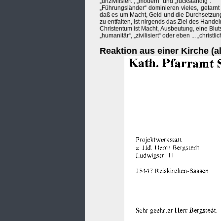
„unzivilisiert“, „modern“ und „rückständig“.
„Führungsländer“ dominieren vieles, getarnt
daß es um Macht, Geld und die Durchsetzung 
zu entfalten, ist nirgends das Ziel des Handel
Christentum ist Macht, Ausbeutung, eine Blu
„humanitär“, „zivilisiert“ oder eben ... „christli
Reaktion aus einer Kirche (