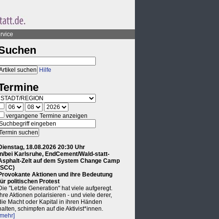
rvice
Suchen
Hilfe
Termine
vergangene Termine anzeigen
Dienstag, 18.08.2026 20:30 Uhr
in/bei Karlsruhe, EndCement/Wald-statt-
Asphalt-Zelt auf dem System Change Camp
(SCC)
Provokante Aktionen und ihre Bedeutung
für politischen Protest
Die "Letzte Generation" hat viele aufgeregt.
Ihre Aktionen polarisieren - und viele derer,
die Macht oder Kapital in ihren Händen
halten, schimpfen auf die Aktivist*innen.
[mehr]