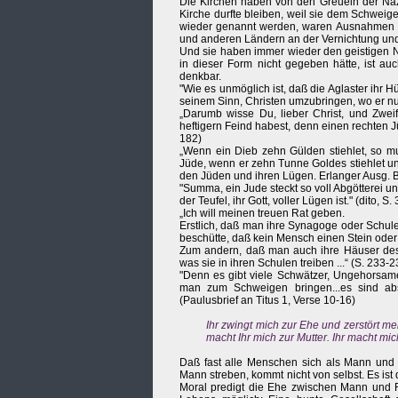
Die Kirchen haben von den Greueln der Nazi
Kirche durfte bleiben, weil sie dem Schweig
wieder genannt werden, waren Ausnahmen un
und anderen Ländern an der Vernichtung und
Und sie haben immer wieder den geistigen Nä
in dieser Form nicht gegeben hätte, ist auc
denkbar.
"Wie es unmöglich ist, daß die Aglaster ihr 
seinem Sinn, Christen umzubringen, wo er nu
„Darumb wisse Du, lieber Christ, und Zweife
heftigern Feind habest, denn einen rechten Jü
182)
„Wenn ein Dieb zehn Gülden stiehlet, so muß
Jüde, wenn er zehn Tunne Goldes stiehlet und
den Jüden und ihren Lügen. Erlanger Ausg. B
"Summa, ein Jude steckt so voll Abgötterei 
der Teufel, ihr Gott, voller Lügen ist." (dito, S.
„Ich will meinen treuen Rat geben.
Erstlich, daß man ihre Synagoge oder Schule
beschütte, daß kein Mensch einen Stein oder
Zum andern, daß man auch ihre Häuser desg
was sie in ihren Schulen treiben ...“ (S. 233-2
"Denn es gibt viele Schwätzer, Ungehorsa
man zum Schweigen bringen...es sind ab
(Paulusbrief an Titus 1, Verse 10-16)
Ihr zwingt mich zur Ehe und zerstört m
macht Ihr mich zur Mutter. Ihr macht m
Daß fast alle Menschen sich als Mann und
Mann streben, kommt nicht von selbst. Es ist
Moral predigt die Ehe zwischen Mann und Fr