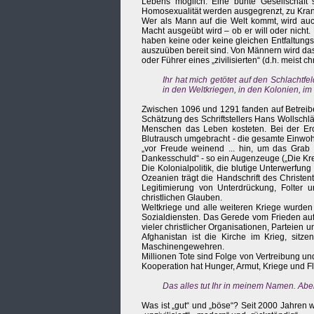
Lebens möglich: Eine bunte Gesellschaft 
Homosexualität werden ausgegrenzt, zu Krank
Wer als Mann auf die Welt kommt, wird auc
Macht ausgeübt wird – ob er will oder nicht. 
haben keine oder keine gleichen Entfaltungs
auszuüben bereit sind. Von Männern wird das 
oder Führer eines „zivilisierten“ (d.h. meist c
Ihr hat mich getötet auf den Schlachtfe
in den Weltkriegen, in den Kolonien, im K
Zwischen 1096 und 1291 fanden auf Betreiben
Schätzung des Schriftstellers Hans Wollschl
Menschen das Leben kosteten. Bei der E
Blutrausch umgebracht - die gesamte Einwohn
„vor Freude weinend ... hin, um das Grab 
Dankesschuld“ - so ein Augenzeuge („Die Kr
Die Kolonialpolitik, die blutige Unterwerfun
Ozeanien trägt die Handschrift des Christe
Legitimierung von Unterdrückung, Folter 
christlichen Glauben.
Weltkriege und alle weiteren Kriege wurden du
Sozialdiensten. Das Gerede vom Frieden au
vieler christlicher Organisationen, Parteien
Afghanistan ist die Kirche im Krieg, sitz
Maschinengewehren.
Millionen Tote sind Folge von Vertreibung un
Kooperation hat Hunger, Armut, Kriege und Flu
Das alles tut Ihr in meinem Namen. Aber 
Was ist „gut“ und „böse“? Seit 2000 Jahren wird