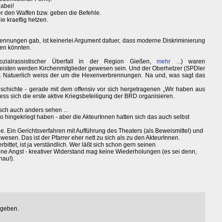
dabei!
ter den Waffen bzw. geben die Befehle.
ie kraeftig hetzen.
nungen gab, ist keinerlei Argument dafuer, dass moderne Diskriminierung
fen könnten.
alrassistischer Überfall in der Region Gießen,
mehr ...
) waren
meisten werden Kirchenmitglieder gewesen sein. Und der Oberhetzer (SPDler
d. Natuerlich weiss der um die Hexenverbrennungen. Na und, was sagt das
schichte - gerade mit dem offensiv vor sich hergetragenen „Wir haben aus
iess sich die erste aktive Kriegsbeteiligung der BRD organisieren.
ch auch anders sehen ...
o hingekriegt haben - aber die AkteurInnen hatten sich das auch selbst
ade. Ein Gerichtsverfahren mit Aufführung des Theaters (als Beweismittel) und
wesen. Das ist der Pfarrer eher nett zu sich als zu den AkteurInnen.
bittet, ist ja verständlich. Wer läßt sich schon gern seinen
ine Angst - kreativer Widerstand mag keine Wiederholungen (es sei denn,
nau!).
egeben.