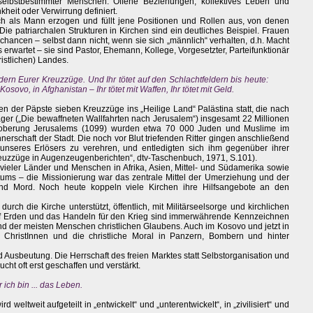
selbstbestimmter Menschen. Offene Beziehungen, kollektives Leben und
heit oder Verwirrung definiert.
h als Mann erzogen und füllt jene Positionen und Rollen aus, von denen
Die patriarchalen Strukturen in Kirchen sind ein deutliches Beispiel. Frauen
chancen – selbst dann nicht, wenn sie sich „männlich“ verhalten, d.h. Macht
erwartet – sie sind Pastor, Ehemann, Kollege, Vorgesetzter, Parteifunktionär
hristlichen) Landes.
ldern Eurer Kreuzzüge. Und Ihr tötet auf den Schlachtfeldern bis heute:
osovo, in Afghanistan – Ihr tötet mit Waffen, Ihr tötet mit Geld.
 der Päpste sieben Kreuzzüge ins „Heilige Land“ Palästina statt, die nach
äger („Die bewaffneten Wallfahrten nach Jerusalem“) insgesamt 22 Millionen
roberung Jerusalems (1099) wurden etwa 70 000 Juden und Muslime im
erschaft der Stadt. Die noch vor Blut triefenden Ritter gingen anschließend
unseres Erlösers zu verehren, und entledigten sich ihm gegenüber ihrer
euzzüge in Augenzeugenberichten“, dtv-Taschenbuch, 1971, S.101).
g vieler Länder und Menschen in Afrika, Asien, Mittel- und Südamerika sowie
ntums – die Missionierung war das zentrale Mittel der Umerziehung und der
und Mord. Noch heute koppeln viele Kirchen ihre Hilfsangebote an den
rch die Kirche unterstützt, öffentlich, mit Militärseelsorge und kirchlichen
f Erden und das Handeln für den Krieg sind immerwährende Kennzeichnen
 und der meisten Menschen christlichen Glaubens. Auch im Kosovo und jetzt in
en ChristInnen und die christliche Moral in Panzern, Bombern und hinter
d Ausbeutung. Die Herrschaft des freien Marktes statt Selbstorganisation und
cht oft erst geschaffen und verstärkt.
ich bin ... das Leben.
 weltweit aufgeteilt in „entwickelt“ und „unterentwickelt“, in „zivilisiert“ und