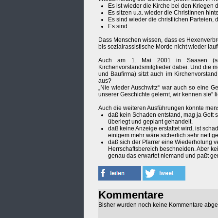
Es ist wieder die Kirche bei den Kriegen 
Es sitzen u.a. wieder die ChristInnen hin
Es sind wieder die christlichen Parteien, d
Es sind ...
Dass Menschen wissen, dass es Hexenverbren
bis sozialrassistische Morde nicht wieder lau
Auch am 1. Mai 2001 in Saasen (sozi
Kirchenvorstandsmitglieder dabei. Und die 
und Baufirma) sitzt auch im Kirchenvorstan
aus?
„Nie wieder Auschwitz“ war auch so eine Ge
unserer Geschichte gelernt, wir kennen sie“ l
Auch die weiteren Ausführungen könnte mens
daß kein Schaden entstand, mag ja Gott s
überlegt und geplant gehandelt.
daß keine Anzeige erstattet wird, ist sch
einigem mehr wäre sicherlich sehr nett ge
daß sich der Pfarrer eine Wiederholung ver
Herrschaftsbereich beschneiden. Aber ke
genau das erwartet niemand und paßt ge
Kommentare
Bisher wurden noch keine Kommentare abg