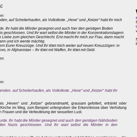
:
en:
den, auf Scheiterhaufen, als Volksfeste. „Hexe“ und „Ketzer“ habt Ihr mich
rde. Ihr habt die Mörder gesegnet und auch hier den geistigen Boden
zis geschlossen. Und Ihr wart selbst die Mörder in der Konzentrationslagern.
ne Liebe zum gleichen Geschlecht. Erst macht Ihr mich zur Frau, dann macht
Mann und ich werde mächtig.
dern Eurer Kreuzzüge. Und Ihr tötet mich weiter auf neuen Kreuzzügen: in
, in Afghanistan – Ihr tötet mit Waffen, Ihr tötet mit Geld.
en.
en:
enden, auf Scheiterhaufen, als Volksfeste. „Hexe“ und „Ketzer“ habt Ihr
 „Hexen“ und „Ketzer“ gebrandmarkt, grausam gefoltert, ertränkt oder
r Kirche im Weg, zum Beispiel untergruben die Erkenntnisse über Verhütung
n Frauen und die Verteufelung der sexuellen Lust.
wurde. Ihr habt die Mörder gesegnet und auch den geistigen Nährboden
t den Nazis geschlossen. Und Ihr wart selbst die Mörder in den