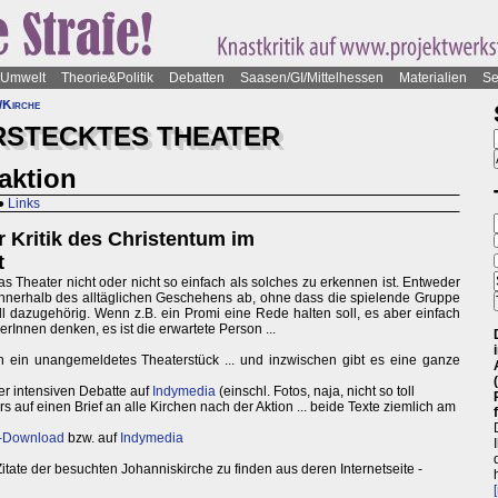
Umwelt
Theorie&Politik
Debatten
Saasen/GI/Mittelhessen
Materialien
Se
/Kirche
ERSTECKTES THEATER
aktion
●
Links
r Kritik des Christentum im
t
as Theater nicht oder nicht so einfach als solches zu erkennen ist. Entweder
uft innerhalb des alltäglichen Geschehens ab, ohne dass die spielende Gruppe
iell dazugehörig. Wenn z.B. ein Promi eine Rede halten soll, es aber einfach
Innen denken, es ist die erwartete Person ...
en ein unangemeldetes Theaterstück ... und inzwischen gibt es eine ganze
er intensiven Debatte auf
Indymedia
(einschl. Fotos, naja, nicht so toll
 auf einen Brief an alle Kirchen nach der Aktion ... beide Texte ziemlich am
-Download
bzw. auf
Indymedia
itate der besuchten Johanniskirche zu finden aus deren Internetseite -