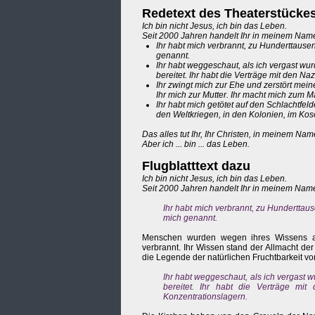
Redetext des Theaterstückes
Ich bin nicht Jesus, ich bin das Leben.
Seit 2000 Jahren handelt Ihr in meinem Nam
Ihr habt mich verbrannt, zu Hunderttausen
genannt.
Ihr habt weggeschaut, als ich vergast wu
bereitet. Ihr habt die Verträge mit den Na
Ihr zwingt mich zur Ehe und zerstört mei
Ihr mich zur Mutter. Ihr macht mich zum 
Ihr habt mich getötet auf den Schlachtfel
den Weltkriegen, in den Kolonien, im Kosovo
Das alles tut Ihr, Ihr Christen, in meinem Nam
Aber ich ... bin ... das Leben.
Flugblatttext dazu
Ich bin nicht Jesus, ich bin das Leben.
Seit 2000 Jahren handelt Ihr in meinem Nam
Ihr habt mich verbrannt, zu Hunderttaus
mich genannt.
Menschen wurden wegen ihres Wissens als
verbrannt. Ihr Wissen stand der Allmacht de
die Legende der natürlichen Fruchtbarkeit vo
Ihr habt weggeschaut, als ich vergast 
bereitet. Ihr habt die Verträge mi
Konzentrationslagern.