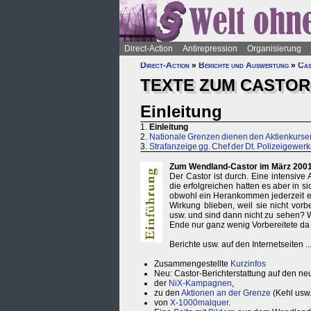
Direct-Action
Antirepression
Organisierung
Direct-Action
»
Berichte und Auswertung
»
Cas
TEXTE ZUM CASTOR
Einleitung
1.
Einleitung
2.
Nationale Grenzen dienen den Aktienkurs
3.
Strafanzeige gg. Chef der Dt. Polizeigewerk
Zum Wendland-Castor im März 2001
Der Castor ist durch. Eine intensive 
die erfolgreichen hatten es aber in 
obwohl ein Herankommen jederzeit ei
Wirkung blieben, weil sie nicht vor
usw. und sind dann nicht zu sehen?
Ende nur ganz wenig Vorbereitete da
Berichte usw. auf den Internetseiten ..
Zusammengestellte
Kurzinfos
Neu: Castor-Berichterstattung auf den n
der
NiX-Kampagnen
,
zu den
Aktionen an der Grenze
(Kehl usw.
von
X-1000malquer
.