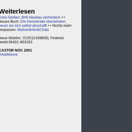
Weiterlesen
Kreis Gießen: B49-Neubau verhindern
++
Neues Buch:
Die Demokratie überwinden,
bevor sie sich selbst abschafft
++ Nichts mehr
verpassen:
Mailverteiler&Chats
Neue Mobilnr.: 015511439808), Festnetz
bleibt 06401-903283
CASTOR NOV. 2001
Inhaltsleere