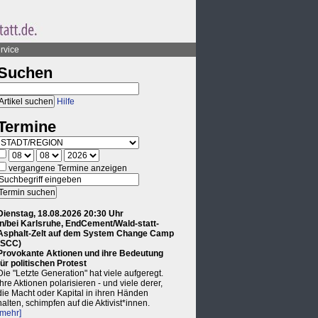
rvice
Suchen
Hilfe
Termine
vergangene Termine anzeigen
Dienstag, 18.08.2026 20:30 Uhr
in/bei Karlsruhe, EndCement/Wald-statt-
Asphalt-Zelt auf dem System Change Camp
(SCC)
Provokante Aktionen und ihre Bedeutung
für politischen Protest
Die "Letzte Generation" hat viele aufgeregt.
Ihre Aktionen polarisieren - und viele derer,
die Macht oder Kapital in ihren Händen
halten, schimpfen auf die Aktivist*innen.
[mehr]