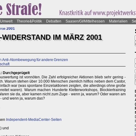
Umwelt
Theorie&Politik
Debatten
Saasen/GI/Mittelhessen
Materialien
Se
tor 2001
-WIDERSTAND IM MÄRZ 2001
en Anti-Atombewegung für andere Grenzen
schaft
: Durchgeprügelt
Auswertung ist vonnöten. Die Zahl erfolgreicher Aktionen blieb sehr gering -
sich. Warum stehen über 10.000 Menschen ziemlich hilflos neben dem Castor,
nfach war (was spontane Einzelaktionen zeigten, die allerdings ohne große
bereitet waren). Warum machen Hunderte Kletterworkshops, Blockiertraining
 Waren sie da, aber kamen nicht zum Zuge - wenn ja, warum? Oder waren am
 - und wenn ja, warum das?
.
euen
Independent-MediaCenter-Seiten
) und