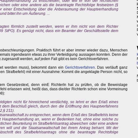
auptverhandlung zu entscheiden, oder will er von der rechtlichen
eichen oder eine andere als die beantragte Rechtsfolge festsetzen (§
 vor einer Entscheidung über die Anberaumung der Hauptverhandlung
nd bittet ihn um Äußerung. ...
gten förmlich zustellt werden, wenn er ihm nicht von dem Richter
9 StPO). Es genügt nicht, dass ein Beamter der Geschäftsstelle dem
rensbeschleunigungen. Praktisch führt er aber immer wieder dazu, Menschen
se jemals irgendwann etwas zu ihrer Verteidigung aussagen konnten. Denn der
zugesandt werden, auf jeden Fall gibt es kein Gerichtsverfahren.
ndet werden muss), bekommt dann ein
Gerichtsverfahren
. Das verläuft ganz
gen Strafbefehl) mit einer Ausnahme: Kommt die angeklagte Person nicht, so
dem Gesetzestext, denn einE RichterIn hat zu prüfen, ob die Beweislage
fehl erlassen wird, heißt das, dass die/der RichterIn schon eine Vormeinung
8):
digten nicht für hinreichend verdächtig, so lehnt er den Erlaß eines
ht dem Beschluß gleich, durch den die Eröffnung des Hauptverfahrens
2,§ 211).
atsanwaltschaft zu entsprechen, wenn dem Erlaß des Strafbefehls keine
 Hauptverhandlung an, wenn er Bedenken hat, ohne eine solche zu
tlichen Beurteilung im Strafbefehlsantrag abweichen oder eine andere
zen will und die Staatsanwaltschaft bei ihrem Antrag beharrt. Mit der
schrift des Strafbefehlsantrags ohne die beantragte Rechtsfolge