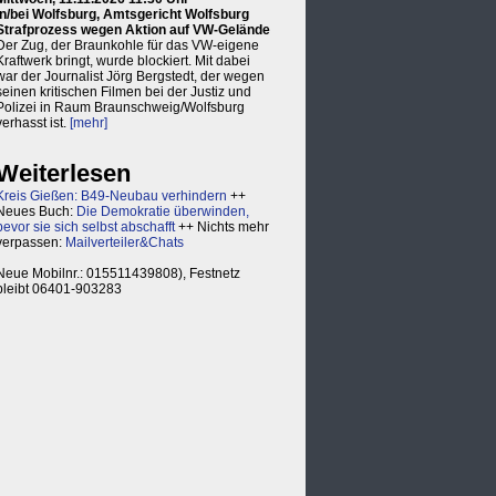
in/bei Wolfsburg, Amtsgericht Wolfsburg
Strafprozess wegen Aktion auf VW-Gelände
Der Zug, der Braunkohle für das VW-eigene
Kraftwerk bringt, wurde blockiert. Mit dabei
war der Journalist Jörg Bergstedt, der wegen
seinen kritischen Filmen bei der Justiz und
Polizei in Raum Braunschweig/Wolfsburg
verhasst ist.
[mehr]
Weiterlesen
Kreis Gießen: B49-Neubau verhindern
++
Neues Buch:
Die Demokratie überwinden,
bevor sie sich selbst abschafft
++ Nichts mehr
verpassen:
Mailverteiler&Chats
Neue Mobilnr.: 015511439808), Festnetz
bleibt 06401-903283