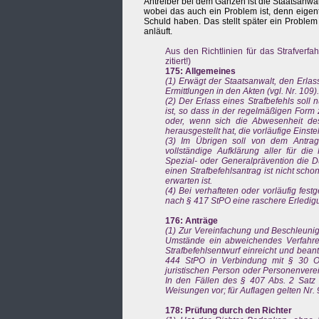
Antreiber bei dem Ganzen ist die Staatsanwalt
wobei das auch ein Problem ist, denn eigent
Schuld haben. Das stellt später ein Proble
anläuft.
Aus den Richtlinien für das Strafverfa
zitiert!)
175: Allgemeines
(1) Erwägt der Staatsanwalt, den Erlas
Ermittlungen in den Akten (vgl. Nr. 109).
(2) Der Erlass eines Strafbefehls soll
ist, so dass in der regelmäßigen Form 
oder, wenn sich die Abwesenheit des
herausgestellt hat, die vorläufige Eins
(3) Im Übrigen soll von dem Antrag
vollständige Aufklärung aller für d
Spezial- oder Generalprävention die 
einen Strafbefehlsantrag ist nicht sch
erwarten ist.
(4) Bei verhafteten oder vorläufig fe
nach § 417 StPO eine raschere Erledig
176: Anträge
(1) Zur Vereinfachung und Beschleuni
Umstände ein abweichendes Verfahren 
Strafbefehlsentwurf einreicht und beant
444 StPO in Verbindung mit § 30 OW
juristischen Person oder Personenver
In den Fällen des § 407 Abs. 2 Satz 
Weisungen vor; für Auflagen gelten Nr. 
178: Prüfung durch den Richter