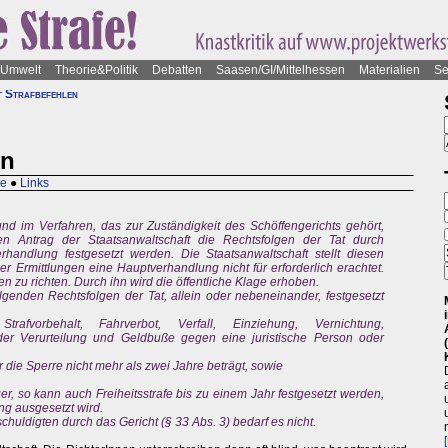
Umwelt
Theorie&Politik
Debatten
Saasen/GI/Mittelhessen
Materialien
Se
t Strafbefehlen
en
le
●
Links
und im Verfahren, das zur Zuständigkeit des Schöffengerichts gehört,
en Antrag der Staatsanwaltschaft die Rechtsfolgen der Tat durch
erhandlung festgesetzt werden. Die Staatsanwaltschaft stellt diesen
 Ermittlungen eine Hauptverhandlung nicht für erforderlich erachtet.
en zu richten. Durch ihn wird die öffentliche Klage erhoben.
olgenden Rechtsfolgen der Tat, allein oder nebeneinander, festgesetzt
rafvorbehalt, Fahrverbot, Verfall, Einziehung, Vernichtung,
r Verurteilung und Geldbuße gegen eine juristische Person oder
r die Sperre nicht mehr als zwei Jahre beträgt, sowie
er, so kann auch Freiheitsstrafe bis zu einem Jahr festgesetzt werden,
g ausgesetzt wird.
huldigten durch das Gericht (§ 33 Abs. 3) bedarf es nicht.