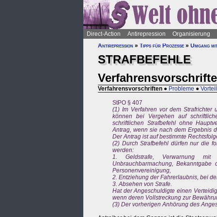
Direct-Action
Antirepression
Organisierung
Antirepression
»
Tipps für Prozesse
»
Umgang mi
STRAFBEFEHLE
Verfahrensvorschrift
Verfahrensvorschriften
●
Probleme
●
Vortei
StPO § 407
(1) Im Verfahren vor dem Strafrichter 
können bei Vergehen auf schriftlich
schriftlichen Strafbefehl ohne Hauptv
Antrag, wenn sie nach dem Ergebnis der
Der Antrag ist auf bestimmte Rechtsfolg
(2) Durch Strafbefehl dürfen nur die f
werden:
1. Geldstrafe, Verwarnung mit St
Unbrauchbarmachung, Bekanntgabe de
Personenvereinigung,
2. Entziehung der Fahrerlaubnis, bei de
3. Absehen von Strafe.
Hat der Angeschuldigte einen Verteidig
wenn deren Vollstreckung zur Bewährun
(3) Der vorherigen Anhörung des Angesc