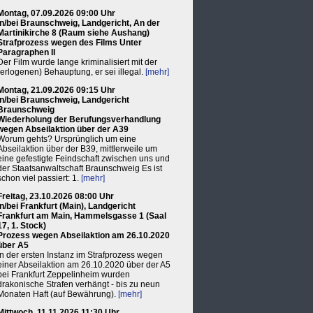
Montag, 07.09.2026 09:00 Uhr
in/bei Braunschweig, Landgericht, An der
Martinikirche 8 (Raum siehe Aushang)
Strafprozess wegen des Films Unter
Paragraphen II
Der Film wurde lange kriminalisiert mit der
(erlogenen) Behauptung, er sei illegal.
[mehr]
Montag, 21.09.2026 09:15 Uhr
in/bei Braunschweig, Landgericht
Braunschweig
Wiederholung der Berufungsverhandlung
wegen Abseilaktion über der A39
Worum gehts? Ursprünglich um eine
Abseilaktion über der B39, mittlerweile um
eine gefestigte Feindschaft zwischen uns und
der Staatsanwaltschaft Braunschweig Es ist
schon viel passiert: 1.
[mehr]
Freitag, 23.10.2026 08:00 Uhr
in/bei Frankfurt (Main), Landgericht
Frankfurt am Main, Hammelsgasse 1 (Saal
17, 1. Stock)
Prozess wegen Abseilaktion am 26.10.2020
über A5
In der ersten Instanz im Strafprozess wegen
einer Abseilaktion am 26.10.2020 über der A5
bei Frankfurt Zeppelinheim wurden
drakonische Strafen verhängt - bis zu neun
Monaten Haft (auf Bewährung).
[mehr]
Mittwoch, 11.11.2026 11:30 Uhr