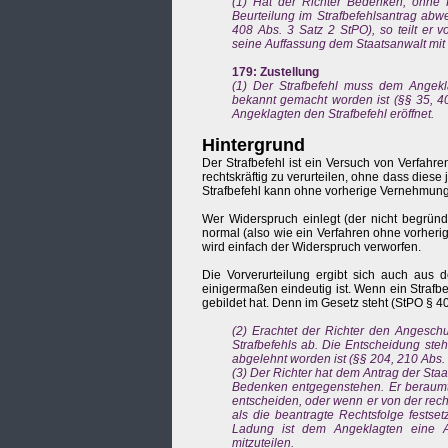
(1) Hat der Richter Bedenken, ohne H
Beurteilung im Strafbefehlsantrag abw
408 Abs. 3 Satz 2 StPO), so teilt er
seine Auffassung dem Staatsanwalt mit u
179: Zustellung
(1) Der Strafbefehl muss dem Angekla
bekannt gemacht worden ist (§§ 35, 40
Angeklagten den Strafbefehl eröffnet.
Hintergrund
Der Strafbefehl ist ein Versuch von Verfah
rechtskräftig zu verurteilen, ohne dass die
Strafbefehl kann ohne vorherige Vernehmung 
Wer Widerspruch einlegt (der nicht begrü
normal (also wie ein Verfahren ohne vorheri
wird einfach der Widerspruch verworfen.
Die Vorverurteilung ergibt sich auch aus 
einigermaßen eindeutig ist. Wenn ein Strafbe
gebildet hat. Denn im Gesetz steht (StPO § 40
(2) Erachtet der Richter den Angeschul
Strafbefehls ab. Die Entscheidung ste
abgelehnt worden ist (§§ 204, 210 Abs. 
(3) Der Richter hat dem Antrag der Sta
Bedenken entgegenstehen. Er beraumt
entscheiden, oder wenn er von der rech
als die beantragte Rechtsfolge festset
Ladung ist dem Angeklagten eine Ab
mitzuteilen.