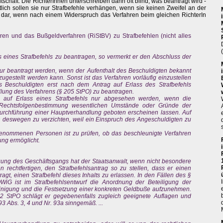
schaft. Die RichterInnen unterschreiben dann oft blind, was beantragt wird -
lich sollen sie nur Strafbefehle verhängen, wenn sie keinen Zweifel an der
m dar, wenn nach einem Widerspruch das Verfahren beim gleichen RichterIn
hren und das Bußgeldverfahren (RiStBV) zu Strafbefehlen (nicht alles
s eines Strafbefehls zu beantragen, so vermerkt er den Abschluss der
 nur beantragt werden, wenn der Aufenthalt des Beschuldigten bekannt
zugestellt werden kann. Sonst ist das Verfahren vorläufig einzustellen
 Beschuldigten erst nach dem Antrag auf Erlass des Strafbefehls
tellung des Verfahrens (§ 205 StPO) zu beantragen.
 auf Erlass eines Strafbefehls nur abgesehen werden, wenn die
ie Rechtsfolgenbestimmung wesentlichen Umstände oder Gründe der
Durchführung einer Hauptverhandlung geboten erscheinen lassen. Auf
on deswegen zu verzichten, weil ein Einspruch des Angeschuldigten zu
stgenommenen Personen ist zu prüfen, ob das beschleunigte Verfahren
ung ermöglicht.
gung des Geschäftsgangs hat der Staatsanwalt, wenn nicht besondere
rechtfertigen, den Strafbefehlsantrag so zu stellen, dass er einen
ragt, einen Strafbefehl dieses Inhalts zu erlassen. In den Fällen des §
iG ist im Strafbefehlsentwurf die Anordnung der Beteiligung der
einigung und die Festsetzung einer konkreten Geldbuße aufzunehmen.
2 StPO schlägt er gegebenenfalls zugleich geeignete Auflagen und
93 Abs. 3, 4 und Nr. 93a sinngemäß. ...