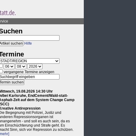
rvice
Suchen
Hilfe
Termine
vergangene Termine anzeigen
Mittwoch, 19.08.2026 14:30 Uhr
in/bei Karlsruhe, EndCement/Wald-statt-
Asphalt-Zelt auf dem System Change Camp
(SCC)
Kreative Antirepression
Die Begegnung mit Polizei, Justiz und
anderen Repressionsorganen ist
unangenehm - und soll es auch sein, da es
um Einschüchterung und Strafe geht. Es
macht Sinn, sich vor Repression zu schützen.
[mehr]