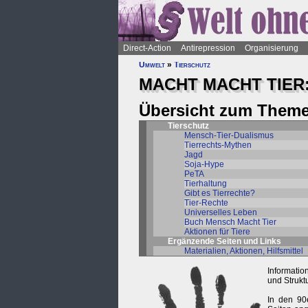
Direct-Action
Antirepression
Organisierung
Umwelt
»
Tierschutz
MACHT MACHT TIER
Übersicht zum Theme
Tierschutz
Mensch-Tier-Dualismus
Tierrechts-Mythen
Jagd
Soja-Hype
PeTA
Tierhaltung
Gibt es Tierrechte?
Tier-Rechte
Universelles Leben
Buch Mensch Macht Tier
Aktionen für Tiere
Ergänzende Seiten und Links
Materialien, Aktionen, Hilfsmittel
Informatio
und Strukt
In den 90