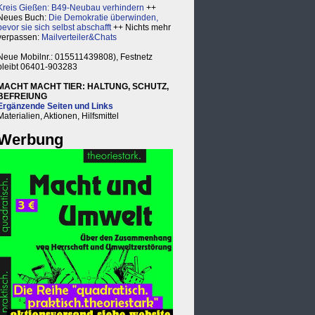
Kreis Gießen: B49-Neubau verhindern
++
Neues Buch:
Die Demokratie überwinden,
bevor sie sich selbst abschafft
++ Nichts mehr
verpassen:
Mailverteiler&Chats
Neue Mobilnr.: 015511439808), Festnetz
bleibt 06401-903283
MACHT MACHT TIER: HALTUNG, SCHUTZ,
BEFREIUNG
Ergänzende Seiten und Links
Materialien, Aktionen, Hilfsmittel
Werbung