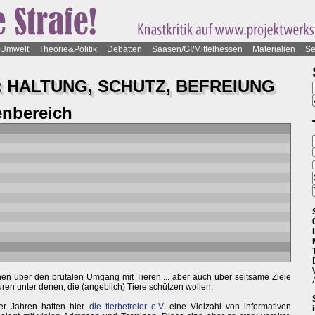
Umwelt
Theorie&Politik
Debatten
Saasen/GI/Mittelhessen
Materialien
Se
: HALTUNG, SCHUTZ, BEFREIUNG
nbereich
nen über den brutalen Umgang mit Tieren ... aber auch über seltsame Ziele
uren unter denen, die (angeblich) Tiere schützen wollen.
er Jahren hatten hier
die tierbefreier e.V.
eine Vielzahl von informativen