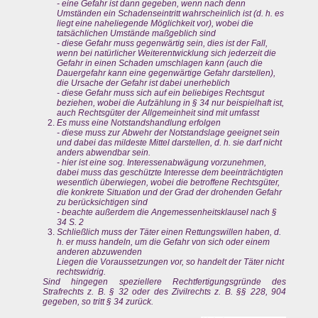
- eine Gefahr ist dann gegeben, wenn nach denn
Umständen ein Schadenseintritt wahrscheinlich ist (d. h. es
liegt eine naheliegende Möglichkeit vor), wobei die
tatsächlichen Umstände maßgeblich sind
- diese Gefahr muss gegenwärtig sein, dies ist der Fall,
wenn bei natürlicher Weiterentwicklung sich jederzeit die
Gefahr in einen Schaden umschlagen kann (auch die
Dauergefahr kann eine gegenwärtige Gefahr darstellen),
die Ursache der Gefahr ist dabei unerheblich
- diese Gefahr muss sich auf ein beliebiges Rechtsgut
beziehen, wobei die Aufzählung in § 34 nur beispielhaft ist,
auch Rechtsgüter der Allgemeinheit sind mit umfasst
Es muss eine Notstandshandlung erfolgen
- diese muss zur Abwehr der Notstandslage geeignet sein
und dabei das mildeste Mittel darstellen, d. h. sie darf nicht
anders abwendbar sein.
- hier ist eine sog. Interessenabwägung vorzunehmen,
dabei muss das geschützte Interesse dem beeinträchtigten
wesentlich überwiegen, wobei die betroffene Rechtsgüter,
die konkrete Situation und der Grad der drohenden Gefahr
zu berücksichtigen sind
- beachte außerdem die Angemessenheitsklausel nach §
34 S. 2
Schließlich muss der Täter einen Rettungswillen haben, d.
h. er muss handeln, um die Gefahr von sich oder einem
anderen abzuwenden
Liegen die Voraussetzungen vor, so handelt der Täter nicht
rechtswidrig.
Sind hingegen speziellere Rechtfertigungsgründe des
Strafrechts z. B. § 32 oder des Zivilrechts z. B. §§ 228, 904
gegeben, so tritt § 34 zurück.