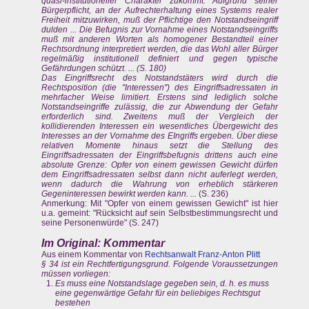
quasi-institutioneller Charakter zukommt: Aufgrund seiner
Bürgerpflicht, an der Aufrechterhaltung eines Systems realer
Freiheit mitzuwirken, muß der Pflichtige den Notstandseingriff
dulden ... Die Befugnis zur Vornahme eines Notstandseingriffs
muß mit anderen Worten als homogener Bestandteil einer
Rechtsordnung interpretiert werden, die das Wohl aller Bürger
regelmäßig institutionell definiert und gegen typische
Gefährdungen schützt. ... (S. 180)
Das Eingriffsrecht des Notstandstäters wird durch die
Rechtsposition (die "Interessen") des Eingriffsadressaten in
mehrfacher Weise limitiert. Erstens sind lediglich solche
Notstandseingriffe zulässig, die zur Abwendung der Gefahr
erforderlich sind. Zweitens muß der Vergleich der
kollidierenden Interessen ein wesentliches Übergewicht des
Interesses an der Vornahme des EIngriffs ergeben. Über diese
relativen Momente hinaus setzt die Stellung des
Eingriffsadressaten der Eingriffsbefugnis drittens auch eine
absolute Grenze: Opfer von einem gewissen Gewicht dürfen
dem Eingriffsadressaten selbst dann nicht auferlegt werden,
wenn dadurch die Wahrung von erheblich stärkeren
Gegeninteressen bewirkt werden kann. ...
(S. 236)
Anmerkung: Mit "Opfer von einem gewissen Gewicht" ist hier
u.a. gemeint: "Rücksicht auf sein Selbstbestimmungsrecht und
seine Personenwürde" (S. 247)
Im Original: Kommentar
Aus einem Kommentar von
Rechtsanwalt Franz-Anton Plitt
§ 34 ist ein Rechtfertigungsgrund. Folgende Voraussetzungen
müssen vorliegen:
Es muss eine Notstandslage gegeben sein, d. h. es muss
eine gegenwärtige Gefahr für ein beliebiges Rechtsgut
bestehen