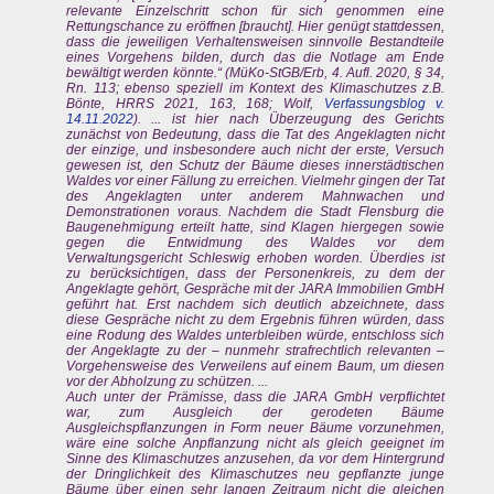
relevante Einzelschritt schon für sich genommen eine
Rettungschance zu eröffnen [braucht]. Hier genügt stattdessen,
dass die jeweiligen Verhaltensweisen sinnvolle Bestandteile
eines Vorgehens bilden, durch das die Notlage am Ende
bewältigt werden könnte.“ (MüKo-StGB/Erb, 4. Aufl. 2020, § 34,
Rn. 113; ebenso speziell im Kontext des Klimaschutzes z.B.
Bönte, HRRS 2021, 163, 168; Wolf,
Verfassungsblog v.
14.11.2022
). ... ist hier nach Überzeugung des Gerichts
zunächst von Bedeutung, dass die Tat des Angeklagten nicht
der einzige, und insbesondere auch nicht der erste, Versuch
gewesen ist, den Schutz der Bäume dieses innerstädtischen
Waldes vor einer Fällung zu erreichen. Vielmehr gingen der Tat
des Angeklagten unter anderem Mahnwachen und
Demonstrationen voraus. Nachdem die Stadt Flensburg die
Baugenehmigung erteilt hatte, sind Klagen hiergegen sowie
gegen die Entwidmung des Waldes vor dem
Verwaltungsgericht Schleswig erhoben worden. Überdies ist
zu berücksichtigen, dass der Personenkreis, zu dem der
Angeklagte gehört, Gespräche mit der JARA Immobilien GmbH
geführt hat. Erst nachdem sich deutlich abzeichnete, dass
diese Gespräche nicht zu dem Ergebnis führen würden, dass
eine Rodung des Waldes unterbleiben würde, entschloss sich
der Angeklagte zu der – nunmehr strafrechtlich relevanten –
Vorgehensweise des Verweilens auf einem Baum, um diesen
vor der Abholzung zu schützen. ...
Auch unter der Prämisse, dass die JARA GmbH verpflichtet
war, zum Ausgleich der gerodeten Bäume
Ausgleichspflanzungen in Form neuer Bäume vorzunehmen,
wäre eine solche Anpflanzung nicht als gleich geeignet im
Sinne des Klimaschutzes anzusehen, da vor dem Hintergrund
der Dringlichkeit des Klimaschutzes neu gepflanzte junge
Bäume über einen sehr langen Zeitraum nicht die gleichen