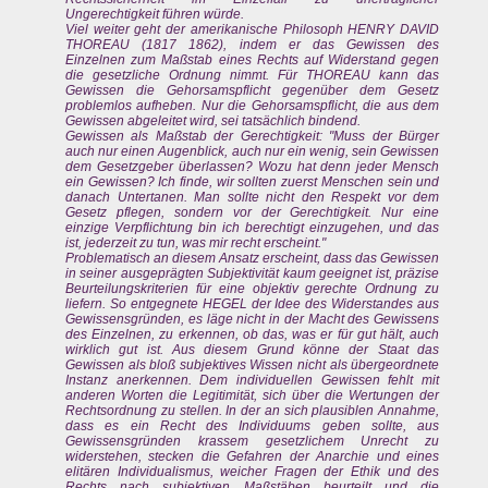
Ungerechtigkeit führen würde.
Viel weiter geht der amerikanische Philosoph HENRY DAVID
THOREAU (1817 1862), indem er das Gewissen des
Einzelnen zum Maßstab eines Rechts auf Widerstand gegen
die gesetzliche Ordnung nimmt. Für THOREAU kann das
Gewissen die Gehorsamspflicht gegenüber dem Gesetz
problemlos aufheben. Nur die Gehorsamspflicht, die aus dem
Gewissen abgeleitet wird, sei tatsächlich bindend.
Gewissen als Maßstab der Gerechtigkeit: "Muss der Bürger
auch nur einen Augenblick, auch nur ein wenig, sein Gewissen
dem Gesetzgeber überlassen? Wozu hat denn jeder Mensch
ein Gewissen? Ich finde, wir sollten zuerst Menschen sein und
danach Untertanen. Man sollte nicht den Respekt vor dem
Gesetz pflegen, sondern vor der Gerechtigkeit. Nur eine
einzige Verpflichtung bin ich berechtigt einzugehen, und das
ist, jederzeit zu tun, was mir recht erscheint."
Problematisch an diesem Ansatz erscheint, dass das Gewissen
in seiner ausgeprägten Subjektivität kaum geeignet ist, präzise
Beurteilungskriterien für eine objektiv gerechte Ordnung zu
liefern. So entgegnete HEGEL der Idee des Widerstandes aus
Gewissensgründen, es läge nicht in der Macht des Gewissens
des Einzelnen, zu erkennen, ob das, was er für gut hält, auch
wirklich gut ist. Aus diesem Grund könne der Staat das
Gewissen als bloß subjektives Wissen nicht als übergeordnete
Instanz anerkennen. Dem individuellen Gewissen fehlt mit
anderen Worten die Legitimität, sich über die Wertungen der
Rechtsordnung zu stellen. In der an sich plausiblen Annahme,
dass es ein Recht des Individuums geben sollte, aus
Gewissensgründen krassem gesetzlichem Unrecht zu
widerstehen, stecken die Gefahren der Anarchie und eines
elitären Individualismus, weicher Fragen der Ethik und des
Rechts nach subjektiven Maßstäben beurteilt und die