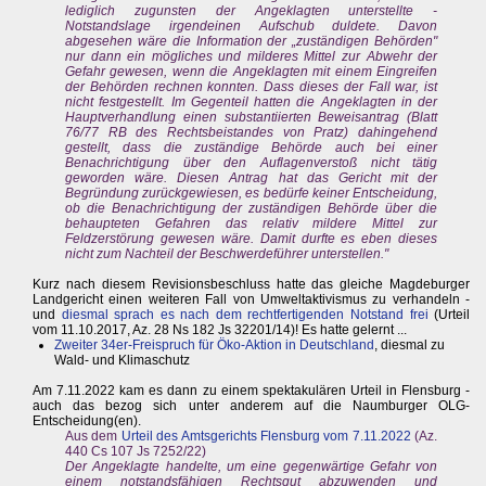
lediglich zugunsten der Angeklagten unterstellte -
Notstandslage irgendeinen Aufschub duldete. Davon
abgesehen wäre die Information der „zuständigen Behörden"
nur dann ein mögliches und milderes Mittel zur Abwehr der
Gefahr gewesen, wenn die Angeklagten mit einem Eingreifen
der Behörden rechnen konnten. Dass dieses der Fall war, ist
nicht festgestellt. Im Gegenteil hatten die Angeklagten in der
Hauptverhandlung einen substantiierten Beweisantrag (Blatt
76/77 RB des Rechtsbeistandes von Pratz) dahingehend
gestellt, dass die zuständige Behörde auch bei einer
Benachrichtigung über den Auflagenverstoß nicht tätig
geworden wäre. Diesen Antrag hat das Gericht mit der
Begründung zurückgewiesen, es bedürfe keiner Entscheidung,
ob die Benachrichtigung der zuständigen Behörde über die
behaupteten Gefahren das relativ mildere Mittel zur
Feldzerstörung gewesen wäre. Damit durfte es eben dieses
nicht zum Nachteil der Beschwerdeführer unterstellen."
Kurz nach diesem Revisionsbeschluss hatte das gleiche Magdeburger
Landgericht einen weiteren Fall von Umweltaktivismus zu verhandeln -
und
diesmal sprach es nach dem rechtfertigenden Notstand frei
(Urteil
vom 11.10.2017, Az. 28 Ns 182 Js 32201/14)! Es hatte gelernt ...
Zweiter 34er-Freispruch für Öko-Aktion in Deutschland
, diesmal zu
Wald- und Klimaschutz
Am 7.11.2022 kam es dann zu einem spektakulären Urteil in Flensburg -
auch das bezog sich unter anderem auf die Naumburger OLG-
Entscheidung(en).
Aus dem
Urteil des Amtsgerichts Flensburg vom 7.11.2022
(Az.
440 Cs 107 Js 7252/22)
Der Angeklagte handelte, um eine gegenwärtige Gefahr von
einem notstandsfähigen Rechtsgut abzuwenden und