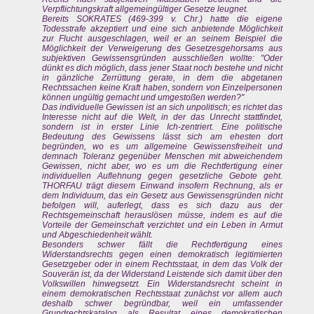
Verpflichtungskraft allgemeingültiger Gesetze leugnet.
Bereits SOKRATES (469-399 v. Chr.) hatte die eigene
Todesstrafe akzeptiert und eine sich anbietende Möglichkeit
zur Flucht ausgeschlagen, weil er an seinem Beispiel die
Möglichkeit der Verweigerung des Gesetzesgehorsams aus
subjektiven Gewissensgründen ausschließen wollte: "Oder
dünkt es dich möglich, dass jener Staat noch bestehe und nicht
in gänzliche Zerrüttung gerate, in dem die abgetanen
Rechtssachen keine Kraft haben, sondern von Einzelpersonen
können ungültig gemacht und umgestoßen werden?"
Das individuelle Gewissen ist an sich unpolitisch; es richtet das
Interesse nicht auf die Welt, in der das Unrecht stattfindet,
sondern ist in erster Linie Ich-zentriert. Eine politische
Bedeutung des Gewissens lässt sich am ehesten dort
begründen, wo es um allgemeine Gewissensfreiheit und
demnach Toleranz gegenüber Menschen mit abweichendem
Gewissen, nicht aber, wo es um die Rechtfertigung einer
individuellen Auflehnung gegen gesetzliche Gebote geht.
THORFAU trägt diesem Einwand insofern Rechnung, als er
dem Individuum, das ein Gesetz aus Gewissensgründen nicht
befolgen will, auferlegt, dass es sich dazu aus der
Rechtsgemeinschaft herauslösen müsse, indem es auf die
Vorteile der Gemeinschaft verzichtet und ein Leben in Armut
und Abgeschiedenheit wählt.
Besonders schwer fällt die Rechtfertigung eines
Widerstandsrechts gegen einen demokratisch legitimierten
Gesetzgeber oder in einem Rechtsstaat, in dem das Volk der
Souverän ist, da der Widerstand Leistende sich damit über den
Volkswillen hinwegsetzt. Ein Widerstandsrecht scheint in
einem demokratischen Rechtsstaat zunächst vor allem auch
deshalb schwer begründbar, weil ein umfassender
Grundrechtskatalog als Resultat eines demokratischen