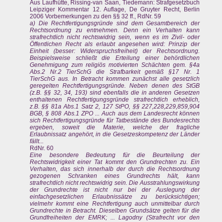
Aus Laufhütte, Rissing-van Saan, Tiedemann: Strafgesetzbuch
Leipziger Kommentar 12. Auflage, De Gruyter Recht, Berlin
2006 Vorbemerkungen zu den §§ 32 ff., RdNr. 59
a) Die Rechtfertigungsgründe sind dem Gesamtbereich der
Rechtsordnung zu entnehmen. Denn ein Verhalten kann
strafrechtlich nicht rechtswidrig sein, wenn es im Zivil- oder
Öffentlichen Recht als erlaubt angesehen wird: Prinzip der
Einheit (besser: Widerspruchsfreiheit) der Rechtsordnung.
Beispielsweise schließt die Erteilung einer behördlichen
Genehmigung zum religiös motivierten Schächten gem. §4a
Abs.2 Nr.2 TierSchG die Strafbarkeit gemäß §17 Nr. 1
TierSchG aus. In Betracht kommen zunächst alle gesetzlich
geregelten Rechtfertigungsgründe. Neben denen des StGB
(z.B. §§ 32, 34, 193) sind ebenfalls die in anderen Gesetzen
enthaltenen Rechtfertigungsgründe strafrechtlich erheblich,
z.B. §§ 81a Abs.1 Satz 2, 127 StPO, §§ 227,228,229,859,904
BGB, § 808 Abs.1 ZPO ... Auch aus dem Landesrecht können
sich Rechtfertigungsgründe für Tatbestände des Bundesrechts
ergeben, soweit die Materie, welche der fragliche
Erlaubnissatz angehört, in die Gesetzeskompetenz der Länder
fällt...
RdNr. 60
Eine besondere Bedeutung für die Beurteilung der
Rechtswidrigkeit einer Tat kommt den Grundrechten zu. Ein
Verhalten, das sich innerhalb der durch die Rechtsordnung
gezogenen Schranken eines Grundrechts hält, kann
strafrechtlich nicht rechtswidrig sein. Die Ausstrahlungswirkung
der Grundrechte ist nicht nur bei der Auslegung der
einfachgesetzlichen Erlaubnissätze zu berücksichtigen;
vielmehr kommt eine Rechtfertigung auch unmittelbar durch
Grundrechte in Betracht. Dieselben Grundsätze gelten für die
Grundfreiheiten der EMRK; ... Lagodny (Strafrecht vor den