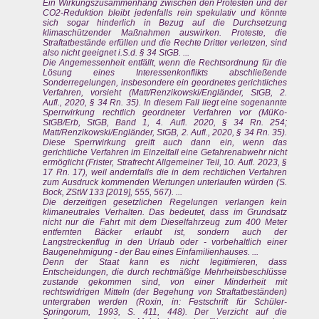
Ein Wirkungszusammenhang zwischen den Protesten und der
CO2-Reduktion bleibt jedenfalls rein spekulativ und könnte
sich sogar hinderlich in Bezug auf die Durchsetzung
klimaschützender Maßnahmen auswirken. Proteste, die
Straftatbestände erfüllen und die Rechte Dritter verletzen, sind
also nicht geeignet i.S.d. § 34 StGB. ...
Die Angemessenheit entfällt, wenn die Rechtsordnung für die
Lösung eines Interessenkonflikts abschließende
Sonderregelungen, insbesondere ein geordnetes gerichtliches
Verfahren, vorsieht (Matt/Renzikowski/Engländer, StGB, 2.
Aufl., 2020, § 34 Rn. 35). In diesem Fall liegt eine sogenannte
Sperrwirkung rechtlich geordneter Verfahren vor (MüKo-
StGB/Erb, StGB, Band 1, 4. Aufl. 2020, § 34 Rn. 254;
Matt/Renzikowski/Engländer, StGB, 2. Aufl., 2020, § 34 Rn. 35).
Diese Sperrwirkung greift auch dann ein, wenn das
gerichtliche Verfahren im Einzelfall eine Gefahrenabwehr nicht
ermöglicht (Frister, Strafrecht Allgemeiner Teil, 10. Aufl. 2023, §
17 Rn. 17), weil andernfalls die in dem rechtlichen Verfahren
zum Ausdruck kommenden Wertungen unterlaufen würden (S.
Bock, ZStW 133 [2019], 555, 567). ...
Die derzeitigen gesetzlichen Regelungen verlangen kein
klimaneutrales Verhalten. Das bedeutet, dass im Grundsatz
nicht nur die Fahrt mit dem Dieselfahrzeug zum 400 Meter
entfernten Bäcker erlaubt ist, sondern auch der
Langstreckenflug in den Urlaub oder - vorbehaltlich einer
Baugenehmigung - der Bau eines Einfamilienhauses. ...
Denn der Staat kann es nicht legitimieren, dass
Entscheidungen, die durch rechtmäßige Mehrheitsbeschlüsse
zustande gekommen sind, von einer Minderheit mit
rechtswidrigen Mitteln (der Begehung von Straftatbeständen)
untergraben werden (Roxin, in: Festschrift für Schüler-
Springorum, 1993, S. 411, 448). Der Verzicht auf die