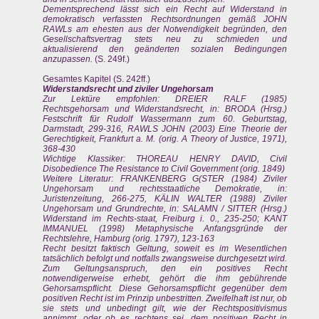
Dementsprechend lässt sich ein Recht auf Widerstand in
demokratisch verfassten Rechtsordnungen gemäß JOHN
RAWLs am ehesten aus der Notwendigkeit begründen, den
Gesellschaftsvertrag stets neu zu schmieden und
aktualisierend den geänderten sozialen Bedingungen
anzupassen.
(S. 249f.)
Gesamtes Kapitel (S. 242ff.)
Widerstandsrecht und ziviler Ungehorsam
Zur Lektüre empfohlen: DREIER RALF (1985)
Rechtsgehorsam und Widerstandsrecht, in: BRODA (Hrsg.)
Festschrift für Rudolf Wassermann zum 60. Geburtstag,
Darmstadt, 299-316, RAWLS JOHN (2003) Eine Theorie der
Gerechtigkeit, Frankfurt a. M. (orig. A Theory of Justice, 1971),
368-430
Wichtige Klassiker: THOREAU HENRY DAVID, Civil
Disobedience The Resistance to Civil Government (orig. 1849)
Weitere Literatur: FRANKENBERG G(STER (1984) Ziviler
Ungehorsam und rechtsstaatliche Demokratie, in:
Juristenzeitung, 266-275, KÄLIN WALTER (1988) Ziviler
Ungehorsam und Grundrechte, in: SALAMN / SITTER (Hrsg.)
Widerstand im Rechts-staat, Freiburg i. 0., 235-250; KANT
IMMANUEL (1998) Metaphysische Anfangsgründe der
Rechtslehre, Hamburg (orig. 1797), 123-163
Recht besitzt faktisch Geltung, soweit es im Wesentlichen
tatsächlich befolgt und notfalls zwangsweise durchgesetzt wird.
Zum Geltungsanspruch, den ein positives Recht
notwendigerweise erhebt, gehört die ihm gebührende
Gehorsamspflicht. Diese Gehorsamspflicht gegenüber dem
positiven Recht ist im Prinzip unbestritten. Zweifelhaft ist nur, ob
sie stets und unbedingt gilt, wie der Rechtspositivismus
annimmt, oder ob es rechtens sei, dem positiven Recht in