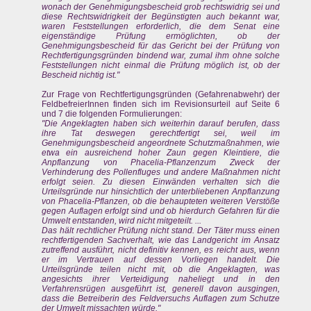
wonach der Genehmigungsbescheid grob rechtswidrig sei und
diese Rechtswidrigkeit der Begünstigten auch bekannt war,
waren Feststellungen erforderlich, die dem Senat eine
eigenständige Prüfung ermöglichten, ob der
Genehmigungsbescheid für das Gericht bei der Prüfung von
Rechtfertigungsgründen bindend war, zumal ihm ohne solche
Feststellungen nicht einmal die Prüfung möglich ist, ob der
Bescheid nichtig ist."
Zur Frage von Rechtfertigungsgründen (Gefahrenabwehr) der
FeldbefreierInnen finden sich im Revisionsurteil auf Seite 6
und 7 die folgenden Formulierungen:
"Die Angeklagten haben sich weiterhin darauf berufen, dass
ihre Tat deswegen gerechtfertigt sei, weil im
Genehmigungsbescheid angeordnete Schutzmaßnahmen, wie
etwa ein ausreichend hoher Zaun gegen Kleintiere, die
Anpflanzung von Phacelia-Pflanzenzum Zweck der
Verhinderung des Pollenfluges und andere Maßnahmen nicht
erfolgt seien. Zu diesen Einwänden verhalten sich die
Urteilsgründe nur hinsichtlich der unterbliebenen Anpflanzung
von Phacelia-Pflanzen, ob die behaupteten weiteren Verstöße
gegen Auflagen erfolgt sind und ob hierdurch Gefahren für die
Umwelt entstanden, wird nicht mitgeteilt. ...
Das hält rechtlicher Prüfung nicht stand. Der Täter muss einen
rechtfertigenden Sachverhalt, wie das Landgericht im Ansatz
zutreffend ausführt, nicht definitiv kennen, es reicht aus, wenn
er im Vertrauen auf dessen Vorliegen handelt. Die
Urteilsgründe teilen nicht mit, ob die Angeklagten, was
angesichts ihrer Verteidigung naheliegt und in den
Verfahrensrügen ausgeführt ist, generell davon ausgingen,
dass die Betreiberin des Feldversuchs Auflagen zum Schutze
der Umwelt missachten würde."