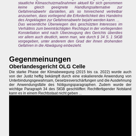
staatliche Klimaschutzmaßnahmen aktuell für sich genommen
keine gleich geeignete Handlungsalternative zur
Gefahrenabwehr darstellen, als so hinreichend vertretbar
anzusehen, dass vorliegend die Erforderlichkeit des Handelns
des Angeklagten zur Gefahrenabwehr bejaht werden kann. ...
Das wesentliche Überwiegen des geschützten Interesses im
Verhältnis zum beeinträchtigten Rechtsgut in der vorliegenden
Konstellation wird nach Überzeugung des Gerichts überdies
vor allem auch deutlich, wenn man, wie durch § 34 S. 1 StGB
vorgegeben, unter anderem den Grad der ihnen drohenden
Gefahren in die Abwägung einbezieht.
Gegenmeinungen
Oberlandesgericht OLG Celle
Die starke Phase der Klimabewegung (2015 bis ca. 2022) wurde auch
von der Justiz heftig bekämpft durch eine eskalierende Anwendung von
Unterbindungsgewahrsam, Gesetzesverschärfungen und die Ausdehnung
der Anwendungsfälle des Nötigungsparagraphen. Zudem wurde der
wichtige Paragraph 34 des StGB geschliiffen: Rechtfertigender Notstand
kann es in einem Rechtsstaat nicht geben ...