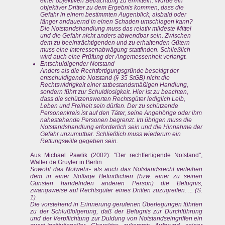
einer objektiven Betrachtung zu ermitteln: Würde ein
objektiver Dritter zu dem Ergebnis kommen, dass die
Gefahr in einem bestimmten Augenblick, alsbald oder
länger andauernd in einen Schaden umschlagen kann?
Die Notstandshandlung muss das relativ mildeste Mittel
und die Gefahr nicht anders abwendbar sein. Zwischen
dem zu beeinträchtigenden und zu erhaltenden Gütern
muss eine Interessenabwägung stattfinden. Schließlich
wird auch eine Prüfung der Angemessenheit verlangt.
Entschuldigender Notstand
Anders als die Rechtfertigungsgründe beseitigt der
entschuldigende Notstand (§ 35 StGB) nicht die
Rechtswidrigkeit einer tatbestandsmäßigen Handlung,
sondern führt zur Schuldlosigkeit. Hier ist zu beachten,
dass die schützenswerten Rechtsgüter lediglich Leib,
Leben und Freiheit sein dürfen. Der zu schützende
Personenkreis ist auf den Täter, seine Angehörige oder ihm
nahestehende Personen begrenzt. Im übrigen muss die
Notstandshandlung erforderlich sein und die Hinnahme der
Gefahr unzumutbar. Schließlich muss wiederum ein
Rettungswille gegeben sein.
Aus Michael Pawlik (2002): "Der rechtfertigende Notstand",
Walter de Gruyter in Berlin
Sowohl das Notwehr- als auch das Notstandsrecht verleihen
dem in einer Notlage Befindlichen (bzw. einer zu seinen
Gunsten handelnden anderen Person) die Befugnis,
zwangsweise auf Rechtsgüter eines Dritten zuzugreifen. ... (S.
1)
Die vorstehend in Erinnerung gerufenen Überlegungen führten
zu der Schlußfolgerung, daß der Befugnis zur Durchführung
und der Verpflichtung zur Duldung von Notstandseingriffen ein