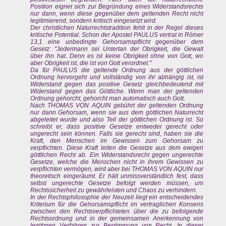
Position eignet sich zur Begründung eines Widerstandsrechts
nur dann, wenn diese gegenüber dem geltenden Recht nicht
legitimierend, sondern kritisch eingesetzt wird.
Der christlichen Naturrechtstradition fehlt in der Regel dieses
kritische Potential. Schon der Apostel PAULUS vertrat in Römer
13,1 eine unbedingte Gehorsamspflicht gegenüber dem
Gesetz: "Jedermann sei Untertan der Obrigkeit, die Gewalt
über ihn hat. Denn es ist keine Obrigkeit ohne von Gott, wo
aber Obrigkeit ist, die ist von Gott verordnet."
Da für PAULUS die geltende Ordnung aus der göttlichen
Ordnung hervorgeht und vollständig von ihr abhängig ist, ist
Widerstand gegen das positive Gesetz gleichbedeutend mit
Widerstand gegen das Göttliche. Wenn man der geltenden
Ordnung gehorcht, gehorcht man automatisch auch Gott.
Nach THOMAS VON AQUIN gebührt der geltenden Ordnung
nur dann Gehorsam, wenn sie aus dem göttlichen Naturrecht
abgeleitet wurde und also Teil der göttlichen Ordnung ist. So
schreibt er, dass positive Gesetze entweder gerecht oder
ungerecht sein können. Falls sie gerecht sind, haben sie die
Kraft, den Menschen im Gewissen zum Gehorsam zu
verpflichten. Diese Kraft leiten die Gesetze aus dem ewigen
göttlichen Recht ab. Ein Widerstandsrecht gegen ungerechte
Gesetze, welche die Menschen nicht in ihrem Gewissen zu
verpflichten vermögen, wird aber bei THOMAS VON AQUIN nur
theoretisch eingeräumt. Er hält unmissverständlich fest, dass
selbst ungerechte Gesetze befolgt werden müssen, um
Rechtssicherheit zu gewährleisten und Chaos zu verhindern.
In der Rechtsphilosophie der Neuzeit liegt ein entscheidendes
Kriterium für die Gehorsamspflicht im vertraglichen Konsens
zwischen den Rechtsverpflichteten über die zu befolgende
Rechtsordnung und in der gemeinsamen Anerkennung von
legitimen Verfahren zur Bestimmung von Recht. In dieser