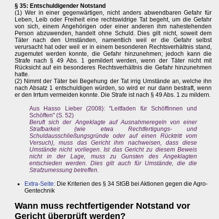
§ 35: Entschuldigender Notstand
(1) Wer in einer gegenwärtigen, nicht anders abwendbaren Gefahr für
Leben, Leib oder Freiheit eine rechtswidrige Tat begeht, um die Gefahr
von sich, einem Angehörigen oder einer anderen ihm nahestehenden
Person abzuwenden, handelt ohne Schuld. Dies gilt nicht, soweit dem
Täter nach den Umständen, namentlich weil er die Gefahr selbst
verursacht hat oder weil er in einem besonderen Rechtsverhältnis stand,
zugemutet werden konnte, die Gefahr hinzunehmen; jedoch kann die
Strafe nach § 49 Abs. 1 gemildert werden, wenn der Täter nicht mit
Rücksicht auf ein besonderes Rechtsverhältnis die Gefahr hinzunehmen
hatte.
(2) Nimmt der Täter bei Begehung der Tat irrig Umstände an, welche ihn
nach Absatz 1 entschuldigen würden, so wird er nur dann bestraft, wenn
er den Irrtum vermeiden konnte. Die Strafe ist nach § 49 Abs. 1 zu mildern.
Aus Hasso Lieber (2008): "Leitfaden für Schöffinnen und
Schöffen" (S. 52)
Beruft sich der Angeklagte auf Ausnahmeregeln von einer
Strafbarkeit (wie etwa Rechtfertigungs- und
Schuldausschließungsgründe oder auf einen Rücktritt vom
Versuch), muss das Gericht ihm nachweisen, dass diese
Umstände nicht vorliegen. Ist das Gericht zu diesem Beweis
nicht in der Lage, muss zu Gunsten des Angeklagten
entschieden werden. Dies gilt auch für Umstände, die die
Strafzumessung betreffen.
Extra-Seite:
Die Kriterien des § 34 StGB bei Aktionen gegen die Agro-
Gentechnik
Wann muss rechtfertigender Notstand vor
Gericht überprüft werden?