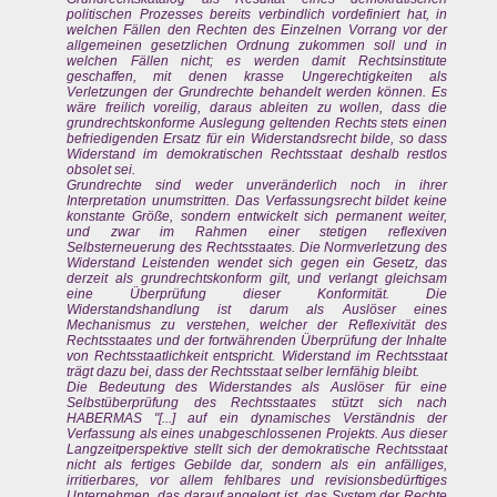
politischen Prozesses bereits verbindlich vordefiniert hat, in
welchen Fällen den Rechten des Einzelnen Vorrang vor der
allgemeinen gesetzlichen Ordnung zukommen soll und in
welchen Fällen nicht; es werden damit Rechtsinstitute
geschaffen, mit denen krasse Ungerechtigkeiten als
Verletzungen der Grundrechte behandelt werden können. Es
wäre freilich voreilig, daraus ableiten zu wollen, dass die
grundrechtskonforme Auslegung geltenden Rechts stets einen
befriedigenden Ersatz für ein Widerstandsrecht bilde, so dass
Widerstand im demokratischen Rechtsstaat deshalb restlos
obsolet sei.
Grundrechte sind weder unveränderlich noch in ihrer
Interpretation unumstritten. Das Verfassungsrecht bildet keine
konstante Größe, sondern entwickelt sich permanent weiter,
und zwar im Rahmen einer stetigen reflexiven
Selbsterneuerung des Rechtsstaates. Die Normverletzung des
Widerstand Leistenden wendet sich gegen ein Gesetz, das
derzeit als grundrechtskonform gilt, und verlangt gleichsam
eine Überprüfung dieser Konformität. Die
Widerstandshandlung ist darum als Auslöser eines
Mechanismus zu verstehen, welcher der Reflexivität des
Rechtsstaates und der fortwährenden Überprüfung der Inhalte
von Rechtsstaatlichkeit entspricht. Widerstand im Rechtsstaat
trägt dazu bei, dass der Rechtsstaat selber lernfähig bleibt.
Die Bedeutung des Widerstandes als Auslöser für eine
Selbstüberprüfung des Rechtsstaates stützt sich nach
HABERMAS "[...] auf ein dynamisches Verständnis der
Verfassung als eines unabgeschlossenen Projekts. Aus dieser
Langzeitperspektive stellt sich der demokratische Rechtsstaat
nicht als fertiges Gebilde dar, sondern als ein anfälliges,
irritierbares, vor allem fehlbares und revisionsbedürftiges
Unternehmen, das darauf angelegt ist, das System der Rechte