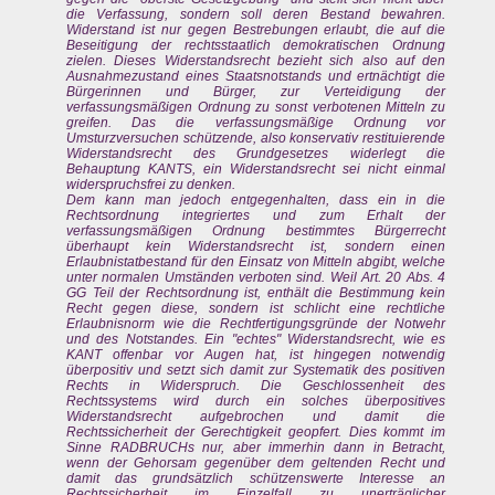
die Verfassung, sondern soll deren Bestand bewahren.
Widerstand ist nur gegen Bestrebungen erlaubt, die auf die
Beseitigung der rechtsstaatlich demokratischen Ordnung
zielen. Dieses Widerstandsrecht bezieht sich also auf den
Ausnahmezustand eines Staatsnotstands und ertnächtigt die
Bürgerinnen und Bürger, zur Verteidigung der
verfassungsmäßigen Ordnung zu sonst verbotenen Mitteln zu
greifen. Das die verfassungsmäßige Ordnung vor
Umsturzversuchen schützende, also konservativ restituierende
Widerstandsrecht des Grundgesetzes widerlegt die
Behauptung KANTS, ein Widerstandsrecht sei nicht einmal
widerspruchsfrei zu denken.
Dem kann man jedoch entgegenhalten, dass ein in die
Rechtsordnung integriertes und zum Erhalt der
verfassungsmäßigen Ordnung bestimmtes Bürgerrecht
überhaupt kein Widerstandsrecht ist, sondern einen
Erlaubnistatbestand für den Einsatz von Mitteln abgibt, welche
unter normalen Umständen verboten sind. Weil Art. 20 Abs. 4
GG Teil der Rechtsordnung ist, enthält die Bestimmung kein
Recht gegen diese, sondern ist schlicht eine rechtliche
Erlaubnisnorm wie die Rechtfertigungsgründe der Notwehr
und des Notstandes. Ein "echtes" Widerstandsrecht, wie es
KANT offenbar vor Augen hat, ist hingegen notwendig
überpositiv und setzt sich damit zur Systematik des positiven
Rechts in Widerspruch. Die Geschlossenheit des
Rechtssystems wird durch ein solches überpositives
Widerstandsrecht aufgebrochen und damit die
Rechtssicherheit der Gerechtigkeit geopfert. Dies kommt im
Sinne RADBRUCHs nur, aber immerhin dann in Betracht,
wenn der Gehorsam gegenüber dem geltenden Recht und
damit das grundsätzlich schützenswerte Interesse an
Rechtssicherheit im Einzelfall zu unerträglicher