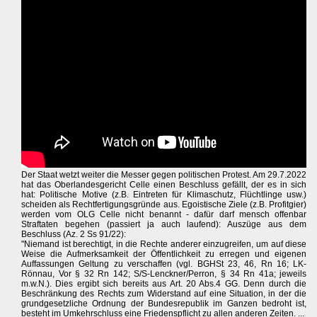
Der Staat wetzt weiter die Messer gegen politischen Protest. Am 29.7.2022
hat das Oberlandesgericht Celle einen Beschluss gefällt, der es in sich
hat: Politische Motive (z.B. Eintreten für Klimaschutz, Flüchtlinge usw.)
scheiden als Rechtfertigungsgründe aus. Egoistische Ziele (z.B. Profitgier)
werden vom OLG Celle nicht benannt - dafür darf mensch offenbar
Straftaten begehen (passiert ja auch laufend): Auszüge aus dem
Beschluss (Az. 2 Ss 91/22):
"Niemand ist berechtigt, in die Rechte anderer einzugreifen, um auf diese
Weise die Aufmerksamkeit der Öffentlichkeit zu erregen und eigenen
Auffassungen Geltung zu verschaffen (vgl. BGHSt 23, 46, Rn 16; LK-
Rönnau, Vor § 32 Rn 142; S/S-Lenckner/Perron, § 34 Rn 41a; jeweils
m.w.N.). Dies ergibt sich bereits aus Art. 20 Abs.4 GG. Denn durch die
Beschränkung des Rechts zum Widerstand auf eine Situation, in der die
grundgesetzliche Ordnung der Bundesrepublik im Ganzen bedroht ist,
besteht im Umkehrschluss eine Friedenspflicht zu allen anderen Zeiten. ...