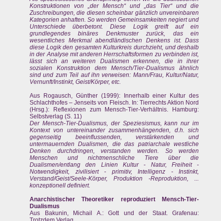
Konstruktionen von „der Mensch“ und „das Tier“ und die
Zuschreibungen, die diesen scheinbar gänzlich unvereinbaren
Kategorien anhaften. So werden Gemeinsamkeiten negiert und
Unterschiede überbetont. Diese Logik greift auf ein
grundlegendes binäres Denkmuster zurück, das ein
wesentliches Merkmal abendländischen Denkens ist. Dass
diese Logik den gesamten Kulturkreis durchzieht, und deshalb
in der Analyse mit anderen Herrschaftsformen zu verbinden ist,
lässt sich an weiteren Dualismen erkennen, die in ihrer
sozialen Konstruktion dem Mensch/Tier-Dualismus ähnlich
sind und zum Teil auf ihn verweisen: Mann/Frau, Kultur/Natur,
Vernunft/Instinkt, Geist/Körper, etc.
Aus Rogausch, Günther (1999): Innerhalb einer Kultur des
Schlachthofes – Jenseits von Fleisch. In: Tierrechts Aktion Nord
(Hrsg.): Reflexionen zum Mensch-Tier-Verhältnis. Hamburg:
Selbstverlag (S. 11)
Der Mensch-Tier-Dualismus, der Speziesismus, kann nur im
Kontext von untereinander zusammenhängenden, d.h. sich
gegenseitig beeinflussenden, verstärkenden und
untermauernden Dualismen, die das patriarchale westliche
Denken durchdringen, verstanden werden. So werden
Menschen und nichtmenschliche Tiere über die
Dualismen/entlang den Linien Kultur - Natur, Freiheit -
Notwendigkeit, zivilisiert - primitiv, Intelligenz - Instinkt,
Verstand/Geist/Seele-Körper, Produktion -Reproduktion, ...
konzeptionell definiert.
Anarchistischer Theoretiker reproduziert Mensch-Tier-
Dualismus
Aus Bakunin, Michail A.: Gott und der Staat. Grafenau:
Trotzdem Verlag