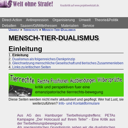
Direct-Action
Antirepression
Organisierung
Umwelt
Theorie&Politik
Debatten
Saasen/GI/Mittelhessen
Materialien
Service
Umwelt
»
Tierschutz
»
Mensch-Tier-Dualismus
MENSCH-TIER-DUALISMUS
Einleitung
1.
Einleitung
2.
Dualismus als folgenreiches Denkprinzip
3.
Gleichsetzung menschliche Gesellschaft und tierisches Zusammenleben
4.
Links zu kritischen Seiten
Diese Seiten werden nicht mehr aktualisiert und gepflegt. Wer hat Lust, sie
weiterzuführen?
Info- und Kontaktformulare
Aus AG des Hamburger Tierbefreiungstreffens: PETAs
Kampagne „Der Holocaust auf Ihrem Teller“ - Eine Kritik aus
der Tierbefreiungsbewegung
Als speziesistisches Grundprinzip sehen wir die dualistischen