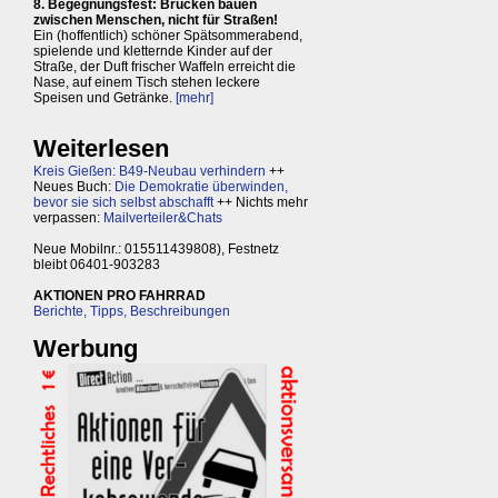
8. Begegnungsfest: Brücken bauen
zwischen Menschen, nicht für Straßen!
Ein (hoffentlich) schöner Spätsommerabend,
spielende und kletternde Kinder auf der
Straße, der Duft frischer Waffeln erreicht die
Nase, auf einem Tisch stehen leckere
Speisen und Getränke.
[mehr]
Weiterlesen
Kreis Gießen: B49-Neubau verhindern
++
Neues Buch:
Die Demokratie überwinden,
bevor sie sich selbst abschafft
++ Nichts mehr
verpassen:
Mailverteiler&Chats
Neue Mobilnr.: 015511439808), Festnetz
bleibt 06401-903283
AKTIONEN PRO FAHRRAD
Berichte, Tipps, Beschreibungen
Werbung