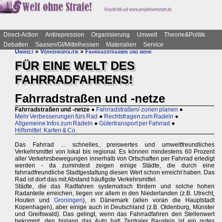
Direct-Action
Antirepression
Organisierung
Umwelt
Theorie&Politik
Debatten
Saasen/GI/Mittelhessen
Materialien
Service
Umwelt
»
Verkehrspolitik
»
Fahrradstraßen und mehr
FÜR EINE WELT DES
FAHRRADFAHRENS!
Fahrradstraßen und -netze
Fahrradstraßen und -netze
●
Fahrradstraßen/-zonen planen
●
Mehr Verbesserungen fürs Rad
●
Rechtsfragen zum Radeln
●
Allgemeine Infos zum Radeln
●
Gütertransport per Fahrrad
●
Hilfsmittel: Karten & Co.
Das Fahrrad ... schnelles, preiswertes und umweltfreundliches
Verkehrsmittel von lokal bis regional. Es können mindestens 60 Prozent
aller Verkehrsbewegungen innerhalb von Ortschaften per Fahrrad erledigt
werden - da zumindest zeigen einige Städte, die durch eine
fahrradfreundliche Stadtgestaltung diesen Wert schon erreicht haben. Das
Rad ist dort das mit Abstand häufigste Verkehrsmittel.
Städte, die das Radfahren systematisch fördern und solche hohen
Radanteile erreichen, liegen vor allem in den Niederlanden (z.B. Utrecht,
Houten und
Groningen
), in Dänemark (allen voran die Hauptstadt
Kopenhagen), aber einige auch in Deutschland (z.B. Oldenburg, Münster
und Greifswald). Das gelingt, wenn das Fahrradfahren den Stellenwert
bekommt, den bislang das Auto hat! Zentraler Baustein ist ein gutes