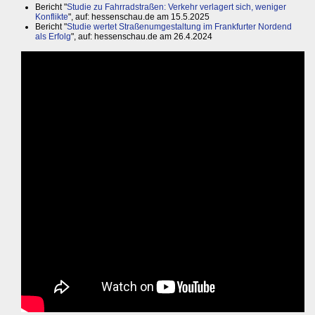
Bericht "
Studie zu Fahrradstraßen: Verkehr verlagert sich, weniger
Konflikte
", auf: hessenschau.de am 15.5.2025
Bericht "
Studie wertet Straßenumgestaltung im Frankfurter Nordend
als Erfolg
", auf: hessenschau.de am 26.4.2024