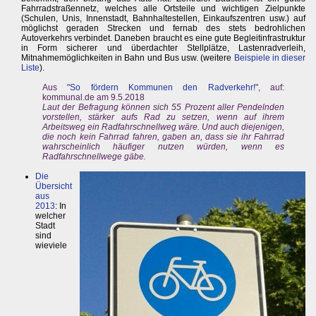
Fahrradstraßennetz, welches alle Ortsteile und wichtigen Zielpunkte
(Schulen, Unis, Innenstadt, Bahnhaltestellen, Einkaufszentren usw.) auf
möglichst geraden Strecken und fernab des stets bedrohlichen
Autoverkehrs verbindet. Daneben braucht es eine gute Begleitinfrastruktur
in Form sicherer und überdachter Stellplätze, Lastenradverleih,
Mitnahmemöglichkeiten in Bahn und Bus usw. (weitere
Beispiele in dieser
Liste
).
Aus "
So fördern Kommunen den Radverkehr!
", auf:
kommunal.de am 9.5.2018
Laut der Befragung können sich 55 Prozent aller Pendelnden
vorstellen, stärker aufs Rad zu setzen, wenn auf ihrem
Arbeitsweg ein Radfahrschnellweg wäre. Und auch diejenigen,
die noch kein Fahrrad fahren, gaben an, dass sie ihr Fahrrad
wahrscheinlich häufiger nutzen würden, wenn es
Radfahrschnellwege gäbe.
Die
Übersicht
aus
2013
: In
welcher
Stadt
sind
wieviele