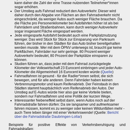
kann daher die Zahl der eine Trasse nutzenden Teilnehmer*innen
sogar erhöhen.
Der Umstieg aufs Fahrrad reduziert den Autoverkehr. Dieser wird
daher durch den Abgabe von Flächen an den Fahrradverkehr nicht
eingeschränkt, da weniger Autos auch weniger Fläche brauchen. Da
die Fläche pro Personenkilometer bei Autofahrten höher ist als bei
Fahrrädern und Straßenbahnen, kann durch weniger Autoverkehr
sogar insgesamt Fläche eingespart werden.
Jede eingesparte Autofahrt bedeutet auch eine Parkplatznutzung
weniger. Das wird Stück für Stück zur Einsparung von Parkraum
führen, der bisher in den Städten für das Auto bisher bereitgehalten
werden musste. Wer mit dem ÖPNV unterwegs ist, braucht gar keine
Parkflächen, Fahrräder nur sehr geringe. 80 Prozent weniger
Autoverkehr bedeutet, 80 Prozent der Parkplätze einsparen zu
können.
Studien führen an, dass jeder mit dem Fahrrad zurückgelegte
Kilometer der Volkswirtschaft 23 Eurocent einbringen und jeder Auto-
Kilometer die Allgemeinheit 16 Eurocent kosten würde (
Quelle
)
Fahrradfahren ist gesund - für die Radler*innen selbst, die sich
bewegen, und für alle anderen. Denn Fahrräder haben keinen
Verbrennungsmotor und kaum Reifenabrieb. Der Feinstaub in den
Städten stammt hauptsächlich vom Reifenabrieb der Autos. Der
Umstieg auf E-Autos würde hier also gar keine Vorteile bieten,
sondern nur Fahrradfahren und eine Politik der kurzen Wege.
Interessanter Nebeneffekt selbst dann, wenn Autos noch auf der
Fahrradstraße fahren dürfen: Da sie langsamer und aufmerksamer
fahren müssen, kommt es zu weniger oder keinen Wildunfällen mehr -
auch Tiere leben länger mit einer Verkehrswende! (Quelle:
Bericht
über die Fahrradstraße Daubringen-Lollar
)
Beispiele für positive Effekte von Verkehrsberuhigung und
Fahrradstraßen: