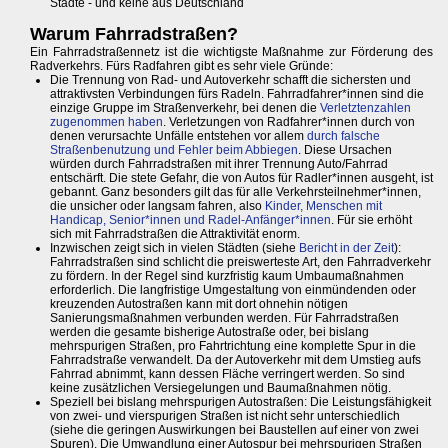
Städte - und keine aus Deutschland
Warum Fahrradstraßen?
Ein Fahrradstraßennetz ist die wichtigste Maßnahme zur Förderung des
Radverkehrs. Fürs Radfahren gibt es sehr viele Gründe:
Die Trennung von Rad- und Autoverkehr schafft die sichersten und
attraktivsten Verbindungen fürs Radeln. Fahrradfahrer*innen sind die
einzige Gruppe im Straßenverkehr, bei denen die
Verletztenzahlen
zugenommen haben
. Verletzungen von Radfahrer*innen durch von
denen verursachte Unfälle entstehen vor allem
durch falsche
Straßenbenutzung und Fehler beim Abbiegen
. Diese Ursachen
würden durch Fahrradstraßen mit ihrer Trennung Auto/Fahrrad
entschärft. Die stete Gefahr, die von Autos für Radler*innen ausgeht, ist
gebannt. Ganz besonders gilt das für alle Verkehrsteilnehmer*innen,
die unsicher oder langsam fahren, also
Kinder, Menschen mit
Handicap, Senior*innen und Radel-Anfänger*innen
. Für sie erhöht
sich mit Fahrradstraßen die Attraktivität enorm.
Inzwischen zeigt sich in vielen Städten (siehe
Bericht in der Zeit
):
Fahrradstraßen sind schlicht die preiswerteste Art, den Fahrradverkehr
zu fördern. In der Regel sind kurzfristig kaum Umbaumaßnahmen
erforderlich. Die langfristige Umgestaltung von einmündenden oder
kreuzenden Autostraßen kann mit dort ohnehin nötigen
Sanierungsmaßnahmen verbunden werden. Für Fahrradstraßen
werden die gesamte bisherige Autostraße oder, bei bislang
mehrspurigen Straßen, pro Fahrtrichtung eine komplette Spur in die
Fahrradstraße verwandelt. Da der Autoverkehr mit dem Umstieg aufs
Fahrrad abnimmt, kann dessen Fläche verringert werden. So sind
keine zusätzlichen Versiegelungen und Baumaßnahmen nötig.
Speziell bei bislang mehrspurigen Autostraßen: Die Leistungsfähigkeit
von zwei- und vierspurigen Straßen ist nicht sehr unterschiedlich
(siehe die geringen Auswirkungen bei Baustellen auf einer von zwei
Spuren). Die Umwandlung einer Autospur bei mehrspurigen Straßen