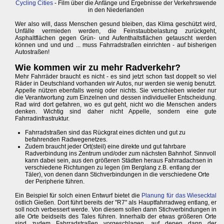
Cycling Cities
- Film über die Anfänge und Ergebnisse der Verkehrswende
in den Niederlanden
Wer also will, dass Menschen gesund bleiben, das Klima geschützt wird,
Unfälle vermieden werden, die Feinstaubbelastung zurückgeht,
Asphaltflächen gegen Grün- und Aufenthaltsflächen getauscht werden
können und und und ... muss Fahrradstraßen einrichten - auf bisherigen
Autostraßen!
Wie kommen wir zu mehr Radverkehr?
Mehr Fahrräder braucht es nicht - es sind jetzt schon fast doppelt so viel
Räder in Deutschland vorhanden wir Autos, nur werden sie wenig benutzt.
Appelle nützen ebenfalls wenig oder nichts. Sie verschieben wieder nur
die Verantwortung zum Einzelnen und dessen individueller Entscheidung.
Rad wird dort gefahren, wo es gut geht, nicht wo die Menschen anders
denken. Wichtig sind daher nicht Appelle, sondern eine gute
Fahrradinfrastruktur.
Fahrradstraßen sind das Rückgrat eines dichten und gut zu
befahrenden Radwegenetzes.
Zudem braucht jeder Ort(steil) eine direkte und gut fahrbare
Radverbindung ins Zentrum und/oder zum nächsten Bahnhof. Sinnvoll
kann dabei sein, aus den größeren Städten heraus Fahrradachsen in
verschiedene Richtungen zu legen (im Berglang z.B. entlang der
Täler), von denen dann Stichverbindungen in die verschiedene Orte
der Peripherie führen.
Ein Beispiel für solch einen Entwurf bietet die
Planung für das Wiesecktal
östlich Gießen. Dort führt bereits der "R7" als Hauptfahrradweg entlang, er
soll noch verbessert werde. Von diesem sollen dann Stichverbindungen in
alle Orte beidseits des Tales führen. Innerhalb der etwas größeren Orte
sind zudem Fahrradstraßen vorgeschlagen, auf denen dann der