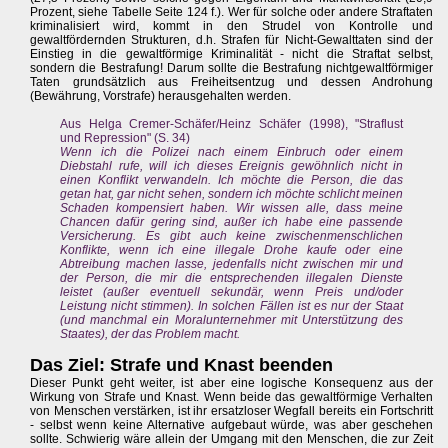
Prozent, siehe Tabelle Seite 124 f.). Wer für solche oder andere Straftaten
kriminalisiert wird, kommt in den Strudel von Kontrolle und
gewaltfördernden Strukturen, d.h. Strafen für Nicht-Gewalttaten sind der
Einstieg in die gewaltförmige Kriminalität - nicht die Straftat selbst,
sondern die Bestrafung! Darum sollte die Bestrafung nichtgewaltförmiger
Taten grundsätzlich aus Freiheitsentzug und dessen Androhung
(Bewährung, Vorstrafe) herausgehalten werden.
Aus Helga Cremer-Schäfer/Heinz Schäfer (1998), "Straflust
und Repression" (S. 34)
Wenn ich die Polizei nach einem Einbruch oder einem
Diebstahl rufe, will ich dieses Ereignis gewöhnlich nicht in
einen Konflikt verwandeln. Ich möchte die Person, die das
getan hat, gar nicht sehen, sondern ich möchte schlicht meinen
Schaden kompensiert haben. Wir wissen alle, dass meine
Chancen dafür gering sind, außer ich habe eine passende
Versicherung. Es gibt auch keine zwischenmenschlichen
Konflikte, wenn ich eine illegale Drohe kaufe oder eine
Abtreibung machen lasse, jedenfalls nicht zwischen mir und
der Person, die mir die entsprechenden illegalen Dienste
leistet (außer eventuell sekundär, wenn Preis und/oder
Leistung nicht stimmen). In solchen Fällen ist es nur der Staat
(und manchmal ein Moralunternehmer mit Unterstützung des
Staates), der das Problem macht.
Das Ziel: Strafe und Knast beenden
Dieser Punkt geht weiter, ist aber eine logische Konsequenz aus der
Wirkung von Strafe und Knast. Wenn beide das gewaltförmige Verhalten
von Menschen verstärken, ist ihr ersatzloser Wegfall bereits ein Fortschritt
- selbst wenn keine Alternative aufgebaut würde, was aber geschehen
sollte. Schwierig wäre allein der Umgang mit den Menschen, die zur Zeit