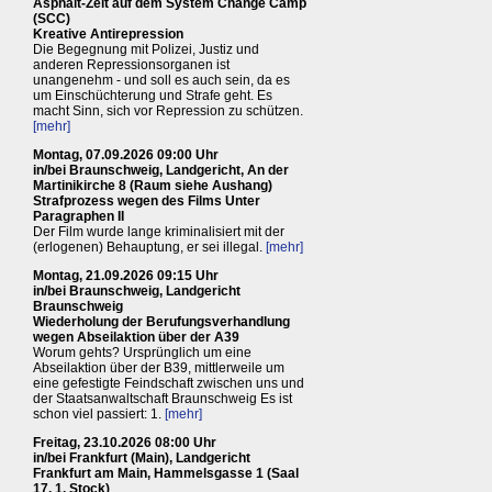
Asphalt-Zelt auf dem System Change Camp
(SCC)
Kreative Antirepression
Die Begegnung mit Polizei, Justiz und
anderen Repressionsorganen ist
unangenehm - und soll es auch sein, da es
um Einschüchterung und Strafe geht. Es
macht Sinn, sich vor Repression zu schützen.
[mehr]
Montag, 07.09.2026 09:00 Uhr
in/bei Braunschweig, Landgericht, An der
Martinikirche 8 (Raum siehe Aushang)
Strafprozess wegen des Films Unter
Paragraphen II
Der Film wurde lange kriminalisiert mit der
(erlogenen) Behauptung, er sei illegal.
[mehr]
Montag, 21.09.2026 09:15 Uhr
in/bei Braunschweig, Landgericht
Braunschweig
Wiederholung der Berufungsverhandlung
wegen Abseilaktion über der A39
Worum gehts? Ursprünglich um eine
Abseilaktion über der B39, mittlerweile um
eine gefestigte Feindschaft zwischen uns und
der Staatsanwaltschaft Braunschweig Es ist
schon viel passiert: 1.
[mehr]
Freitag, 23.10.2026 08:00 Uhr
in/bei Frankfurt (Main), Landgericht
Frankfurt am Main, Hammelsgasse 1 (Saal
17, 1. Stock)