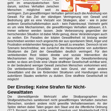
geht im emanzipatorischen Sinn
darum, solches Verhalten zwischen
Menschen möglichst weit zu
verringern. Zum gewaltförmigen Verhalten gehört auch die Androhung von
Gewalt. Für das Ziel der ständigen Verringerung von Gewalt und
Bedrohung gibt es eine Vielzahl von Strategien, aber - wie in jeder
anderen Gesellschaftsformation auch - kein Patentrezept. Vielmehr geht
es um viele Mechanismen, die gewaltförmiges Verhalten abbauen, d.h.
immer seltener werden lassen. Jede Verbesserung gegenüber der
herrschenden Situation ist dabei Motiv genug, diese Veränderungen auch
zu wollen. Ein Paradies der totalen Gewaltfreiheit ist bislang weder
beschrieben worden noch angesichts der aus spontanem Streit, Ärger und
Frustration entstehenden Neigung zu Gewalt zu erwarten. Dennoch ist ein
Szenario beschreibbar, wie zunächst die Herausnahme von autoritären
Strukturen die Zahl der Gewalttaten deutlich verringert. Für den
verbleibenden Rest bilden direkte und soziale Intervention die
Mechanismen des Umgangs. Sie verringern die Gewaltorientierung
weiter, so dass am Ende eine Utopie straffreier Gesellschaft sichtbar wird,
in der bedeutend weniger Gewalt zwischen Menschen vorkommen wird.
Die verbleibenden Einzelfälle sind kein Grund, viel mehr andere
Gewalttaten und die sie fördernden Strukturen und Handlungen eines
autoritären Staates weiterhin zu dulden. Eine straffreie Gesellschaft ist
möglich!
Der Einstieg: Keine Strafen für Nicht-
Gewalttaten
Die überwältigende Mehrzahl aller Strafparagraphen des
Strafgesetzbuches sanktioniert nicht gewaltförmiges Verhalten zwischen
Menschen, sondern andere nicht gewollte Verhaltensweisen. An der
Spitze stehen dabei Taten gegen den Staat und die öffentliche Ordnung
(27,5 Prozent) sowie solche gegen Eigentum und Marktwirtschaft (20,9