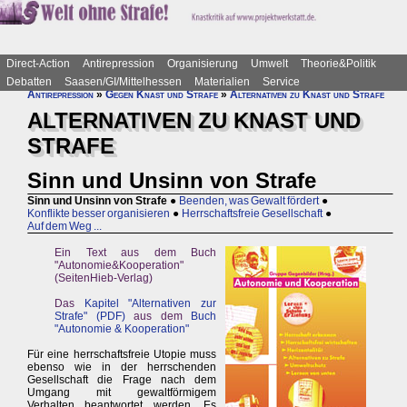
Direct-Action
Antirepression
Organisierung
Umwelt
Theorie&Politik
Debatten
Saasen/GI/Mittelhessen
Materialien
Service
Antirepression
»
Gegen Knast und Strafe
»
Alternativen zu Knast und Strafe
ALTERNATIVEN ZU KNAST UND
STRAFE
Sinn und Unsinn von Strafe
Sinn und Unsinn von Strafe
●
Beenden, was Gewalt fördert
●
Konflikte besser organisieren
●
Herrschaftsfreie Gesellschaft
●
Auf dem Weg ...
Ein Text aus dem Buch
"Autonomie&Kooperation"
(SeitenHieb-Verlag)
Das
Kapitel "Alternativen zur
Strafe" (PDF)
aus dem
Buch
"Autonomie & Kooperation"
Für eine herrschaftsfreie Utopie muss
ebenso wie in der herrschenden
Gesellschaft die Frage nach dem
Umgang mit gewaltförmigem
Verhalten beantwortet werden. Es