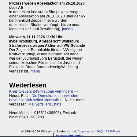
Prozess wegen Abseilaktion am 26.10.2020
über A5
In der ersten Instanz im Strafprozess wegen
einer Abseilaktion am 26.10.2020 über der A5
bei Frankfurt Zeppelinheim wurden
drakonische Strafen verhängt - bis zu neun
Monaten Haft (auf Bewährung).
[mehr]
Mittwoch, 11.11.2026 11:30 Uhr
in/bei Wolfsburg, Amtsgericht Wolfsburg
Strafprozess wegen Aktion auf VW-Gelände
Der Zug, der Braunkohle für das VW-eigene
Kraftwerk bringt, wurde blockiert. Mit dabei
war der Journalist Jörg Bergstedt, der wegen
seinen kritischen Filmen bei der Justiz und
Polizei in Raum Braunschweig/Wolfsburg
verhasst ist.
[mehr]
Weiterlesen
Kreis Gießen: B49-Neubau verhindern
++
Neues Buch:
Die Demokratie überwinden,
bevor sie sich selbst abschafft
++ Nichts mehr
verpassen:
Mailverteiler&Chats
Neue Mobilnr.: 015511439808), Festnetz
bleibt 06401-903283
↑
· © 1994-2026 Welt ohne Strafe·
Kontakt
/
Impressum
·
FAQ
·
RSS-Feed
Vertrag widerrufen