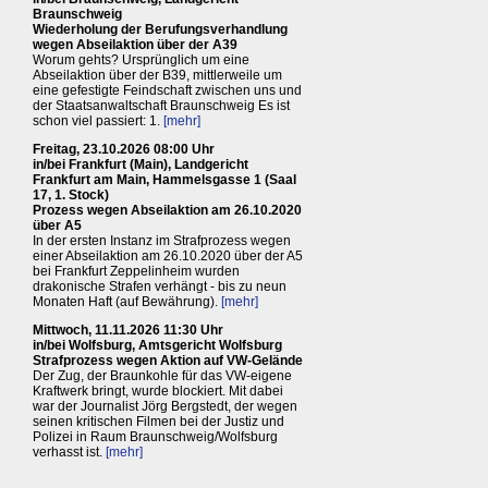
Braunschweig
Wiederholung der Berufungsverhandlung
wegen Abseilaktion über der A39
Worum gehts? Ursprünglich um eine
Abseilaktion über der B39, mittlerweile um
eine gefestigte Feindschaft zwischen uns und
der Staatsanwaltschaft Braunschweig Es ist
schon viel passiert: 1.
[mehr]
Freitag, 23.10.2026 08:00 Uhr
in/bei Frankfurt (Main), Landgericht
Frankfurt am Main, Hammelsgasse 1 (Saal
17, 1. Stock)
Prozess wegen Abseilaktion am 26.10.2020
über A5
In der ersten Instanz im Strafprozess wegen
einer Abseilaktion am 26.10.2020 über der A5
bei Frankfurt Zeppelinheim wurden
drakonische Strafen verhängt - bis zu neun
Monaten Haft (auf Bewährung).
[mehr]
Mittwoch, 11.11.2026 11:30 Uhr
in/bei Wolfsburg, Amtsgericht Wolfsburg
Strafprozess wegen Aktion auf VW-Gelände
Der Zug, der Braunkohle für das VW-eigene
Kraftwerk bringt, wurde blockiert. Mit dabei
war der Journalist Jörg Bergstedt, der wegen
seinen kritischen Filmen bei der Justiz und
Polizei in Raum Braunschweig/Wolfsburg
verhasst ist.
[mehr]