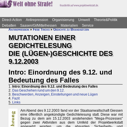
Direct-Action
Antirepression
Organisierung
Umwelt
Theorie&Politik
Debatten
Saasen/GI/Mittelhessen
Materialien
Service
Antirepression
»
Fiese Tricks
»
Gedichte zu Brandsätzen
MUTATIONEN EINER
GEDICHTELESUNG
DIE (LÜGEN-)GESCHICHTE DES
9.12.2003
Intro: Einordnung des 9.12. und
Bedeutung des Falles
1.
Intro: Einordnung des 9.12. und Bedeutung des Falles
2.
Das Geschehen rund um den 9.12.
3.
Beschwerden, Anzeigen, Einstellungen und neue Lügen
4.
Fazit
5.
Links
Am Abend des 9.12.2003 fand vor der Staatsanwaltschaft Giessen
eine öffentlich angekündigte Gedichtelesung statt. Diese war mit
Bezug zu dem am 15.12.2003 anstehenden "Mega-Prozesses"
gegen zwei Aktivisten aus dem Umfeld der Projektwerkstatt
angesetzt worden, um die absurden Sicherheits- und