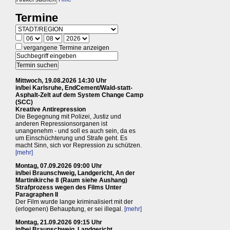
Termine
vergangene Termine anzeigen
Mittwoch, 19.08.2026 14:30 Uhr
in/bei Karlsruhe, EndCement/Wald-statt-
Asphalt-Zelt auf dem System Change Camp
(SCC)
Kreative Antirepression
Die Begegnung mit Polizei, Justiz und
anderen Repressionsorganen ist
unangenehm - und soll es auch sein, da es
um Einschüchterung und Strafe geht. Es
macht Sinn, sich vor Repression zu schützen.
[mehr]
Montag, 07.09.2026 09:00 Uhr
in/bei Braunschweig, Landgericht, An der
Martinikirche 8 (Raum siehe Aushang)
Strafprozess wegen des Films Unter
Paragraphen II
Der Film wurde lange kriminalisiert mit der
(erlogenen) Behauptung, er sei illegal.
[mehr]
Montag, 21.09.2026 09:15 Uhr
in/bei Braunschweig, Landgericht