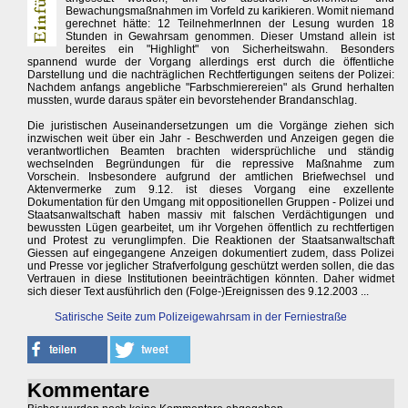
Bewachungsmaßnahmen im Vorfeld zu karikieren. Womit niemand
gerechnet hätte: 12 TeilnehmerInnen der Lesung wurden 18
Stunden in Gewahrsam genommen. Dieser Umstand allein ist
bereites ein "Highlight" von Sicherheitswahn. Besonders
spannend wurde der Vorgang allerdings erst durch die öffentliche
Darstellung und die nachträglichen Rechtfertigungen seitens der Polizei:
Nachdem anfangs angebliche "Farbschmierereien" als Grund herhalten
mussten, wurde daraus später ein bevorstehender Brandanschlag.
Die juristischen Auseinandersetzungen um die Vorgänge ziehen sich
inzwischen weit über ein Jahr - Beschwerden und Anzeigen gegen die
verantwortlichen Beamten brachten widersprüchliche und ständig
wechselnden Begründungen für die repressive Maßnahme zum
Vorschein. Insbesondere aufgrund der amtlichen Briefwechsel und
Aktenvermerke zum 9.12. ist dieses Vorgang eine exzellente
Dokumentation für den Umgang mit oppositionellen Gruppen - Polizei und
Staatsanwaltschaft haben massiv mit falschen Verdächtigungen und
bewussten Lügen gearbeitet, um ihr Vorgehen öffentlich zu rechtfertigen
und Protest zu verunglimpfen. Die Reaktionen der Staatsanwaltschaft
Giessen auf eingegangene Anzeigen dokumentiert zudem, dass Polizei
und Presse vor jeglicher Strafverfolgung geschützt werden sollen, die das
Vertrauen in diese Institutionen beeinträchtigen könnten. Daher widmet
sich dieser Text ausführlich den (Folge-)Ereignissen des 9.12.2003 ...
Satirische Seite zum Polizeigewahrsam in der Ferniestraße
Kommentare