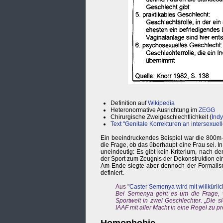
Definition auf
Wikipedia
Heteronormative Ausrichtung im
ZEGG
Chirurgische Zweigeschlechtlichkeit (
Ind
Text "Genitale Korrekturen an intersexue
Ein beeindruckendes Beispiel war die 800m-L
die Frage, ob das überhaupt eine Frau sei. I
uneindeutig: Es gibt kein Kriterium, nach d
der Sport zum Zeugnis der Dekonstruktion ein
Am Ende siegte aber dennoch der Formalismu
definiert.
Aus "
Caster Semenya wird mit willkürli
Bei Semenya geht es um die Frage, wa
Sportwelt in zwei Geschlechter. „Die s
IAAF mit aller Macht in eine Regel zu p