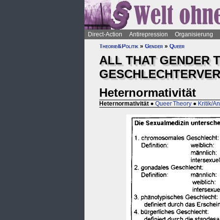
Direct-Action
Antirepression
Organisierung
Theorie&Politik
»
Gender
»
Queer
ALL THAT GENDER T
GESCHLECHTERVER
Heternormativität
Heternormativität
●
Queer Theory
●
Kritik/A