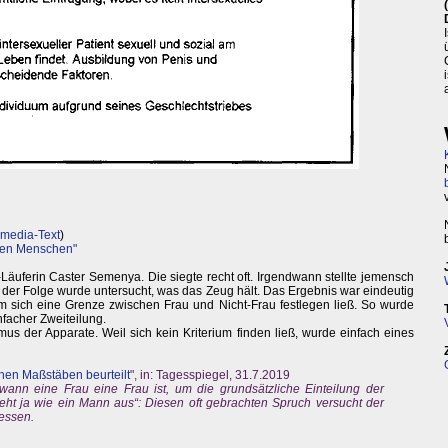
ymedia-Text
)
llen Menschen"
äuferin Caster Semenya. Die siegte recht oft. Irgendwann stellte jemensch
n der Folge wurde untersucht, was das Zeug hält. Das Ergebnis war eindeutig
em sich eine Grenze zwischen Frau und Nicht-Frau festlegen ließ. So wurde
facher Zweiteilung.
s der Apparate. Weil sich kein Kriterium finden ließ, wurde einfach eines
chen Maßstäben beurteilt
", in: Tagesspiegel, 31.7.2019
nn eine Frau eine Frau ist, um die grundsätzliche Einteilung der
ieht ja wie ein Mann aus“: Diesen oft gebrachten Spruch versucht der
ressen.