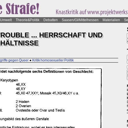
Umwelt
Theorie&Politik
Debatten
Saasen/GI/Mittelhessen
Materialien
Se
ROUBLE ... HERRSCHAFT UND
HÄLTNISSE
ngriffe gegen Queer
●
Kritik homosexueller Politik