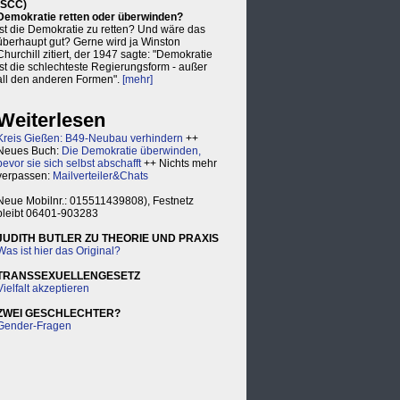
(SCC)
Demokratie retten oder überwinden?
Ist die Demokratie zu retten? Und wäre das
überhaupt gut? Gerne wird ja Winston
Churchill zitiert, der 1947 sagte: "Demokratie
ist die schlechteste Regierungsform - außer
all den anderen Formen".
[mehr]
Weiterlesen
Kreis Gießen: B49-Neubau verhindern
++
Neues Buch:
Die Demokratie überwinden,
bevor sie sich selbst abschafft
++ Nichts mehr
verpassen:
Mailverteiler&Chats
Neue Mobilnr.: 015511439808), Festnetz
bleibt 06401-903283
JUDITH BUTLER ZU THEORIE UND PRAXIS
Was ist hier das Original?
TRANSSEXUELLENGESETZ
Vielfalt akzeptieren
ZWEI GESCHLECHTER?
Gender-Fragen