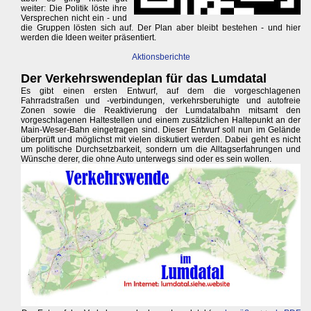
weiter: Die Politik löste ihre
Versprechen nicht ein - und
die Gruppen lösten sich auf. Der Plan aber bleibt bestehen - und hier
werden die Ideen weiter präsentiert.
Aktionsberichte
Der Verkehrswendeplan für das Lumdatal
Es gibt einen ersten Entwurf, auf dem die vorgeschlagenen
Fahrradstraßen und -verbindungen, verkehrsberuhigte und autofreie
Zonen sowie die Reaktivierung der Lumdatalbahn mitsamt den
vorgeschlagenen Haltestellen und einem zusätzlichen Haltepunkt an der
Main-Weser-Bahn eingetragen sind. Dieser Entwurf soll nun im Gelände
überprüft und möglichst mit vielen diskutiert werden. Dabei geht es nicht
um politische Durchsetzbarkeit, sondern um die Alltagserfahrungen und
Wünsche derer, die ohne Auto unterwegs sind oder es sein wollen.