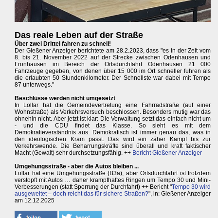
Das reale Leben auf der Straße
Über zwei Drittel fahren zu schnell!
Der Gießener Anzeiger berichtete am 28.2.2023, dass "es in der Zeit vom
8. bis 21. November 2022 auf der Strecke zwischen Odenhausen und
Fronhausen im Bereich der Ortsdurchfahrt Odenhausen 21 000
Fahrzeuge gegeben, von denen über 15 000 im Ort schneller fuhren als
die erlaubten 50 Stundenkilometer. Der Schnellste war dabei mit Tempo
87 unterwegs."
Beschlüsse werden nicht umgesetzt
In Lollar hat die Gemeindevertretung eine Fahrradstraße (auf einer
Wohnstraße) als Verkehrsversuch beschlossen. Besonders mutig war das
ohnehin nicht. Aber jetzt ist klar: Die Verwaltung setzt das einfach nicht um
- und die CDU findet das Klasse. So sieht es mit dem
Demokratieverständnis aus. Demokratisch ist immer genau das, was in
den ideologischen Kram passt. Das wird ein zäher Kampf bis zur
Verkehrswende. Die Beharrungskräfte sind überall und kraft faktischer
Macht (Gewalt) sehr durchsetzungsfähig. ++
Bericht Gießener Anzeiger
Umgehungsstraße - aber die Autos bleiben ...
Lollar hat eine Umgehungsstraße (B3a), aber Ortsdurchfahrt ist trotzdem
verstopft mit Autos … daher krampfhaftes Ringen um Tempo 30 und Mini-
Verbesserungen (statt Sperrung der Durchfahrt) ++ Bericht "
Tempo 30 wird
ausgeweitet – doch reicht das für sichere Straßen?
", in: Gießener Anzeiger
am 12.12.2025