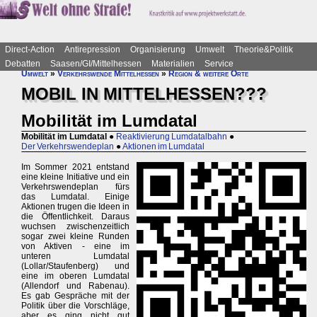
Direct-Action
Antirepression
Organisierung
Umwelt
Theorie&Politik
Debatten
Saasen/GI/Mittelhessen
Materialien
Service
Umwelt
»
Verkehrswende Mittelhessen
»
Region & weitere Orte
MOBIL IN MITTELHESSEN???
Mobilität im Lumdatal
Mobilität im Lumdatal
●
Reaktivierung Lumdatalbahn
●
Der Verkehrswendeplan
●
Aktionen im Lumdatal
Im Sommer 2021 entstand
eine kleine Initiative und ein
Verkehrswendeplan fürs
das Lumdatal. Einige
Aktionen trugen die Ideen in
die Öffentlichkeit. Daraus
wuchsen zwischenzeitlich
sogar zwei kleine Runden
von Aktiven - eine im
unteren Lumdatal
(Lollar/Staufenberg) und
eine im oberen Lumdatal
(Allendorf und Rabenau).
Es gab Gespräche mit der
Politik über die Vorschläge,
aber es ging nicht gut