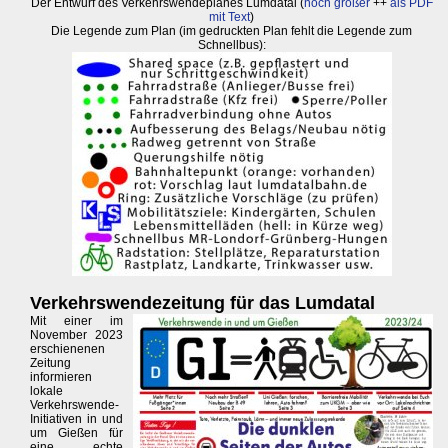
Der Entwurf des Verkehrswendeplanes Lumdatal (
noch größer
++
als PDF
mit Text
)
Die Legende zum Plan (im gedruckten Plan fehlt die Legende zum
Schnellbus):
Verkehrswendezeitung für das Lumdatal
Mit einer im
November 2023
erschienenen
Zeitung
informieren
lokale
Verkehrswende-
Initiativen in und
um Gießen für
eine echte