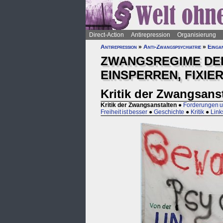
Direct-Action
Antirepression
Organisierung
Antirepression
»
Anti-Zwangspsychiatrie
»
Eingan
ZWANGSREGIME DER
EINSPERREN, FIXIE
Kritik der Zwangsans
Kritik der Zwangsanstalten
●
Forderungen u
Freiheit ist besser
●
Geschichte
●
Kritik
●
Link