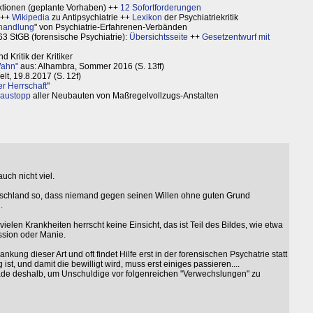
ktionen (geplante Vorhaben) ++
12 Sofortforderungen
++
Wikipedia
zu Antipsychiatrie ++
Lexikon
der Psychiatriekritik
handlung
" von Psychiatrie-Erfahrenen-Verbänden
63 StGB (forensische Psychiatrie):
Übersichtsseite
++
Gesetzentwurf mit
 Kritik der Kritiker
Wahn"
aus: Alhambra, Sommer 2016 (S. 13ff)
elt, 19.8.2017 (S. 12f)
er Herrschaft
"
Baustopp
aller Neubauten von Maßregelvollzugs-Anstalten
uch nicht viel.
utschland so, dass niemand gegen seinen Willen ohne guten Grund
.
ielen Krankheiten herrscht keine Einsicht, das ist Teil des Bildes, wie etwa
ssion oder Manie.
ung dieser Art und oft findet Hilfe erst in der forensischen Psychatrie statt
ist, und damit die bewilligt wird, muss erst einiges passieren....
ade deshalb, um Unschuldige vor folgenreichen "Verwechslungen" zu