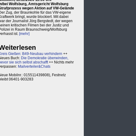
in/bei Wolfsburg, Amtsgericht Wolfsburg
Strafprozess wegen Aktion auf VW-Gelände
Der Zug, der Braunkohle für das VW-eigene
Kraftwerk bringt, wurde blockiert. Mit dabei
war der Journalist Jörg Bergstedt, der wegen
seinen kritischen Filmen bei der Justiz und
Polizei in Raum Braunschweig/Wolfsburg
verhasst ist.
[mehr]
Weiterlesen
Kreis Gießen: B49-Neubau verhindern
++
Neues Buch:
Die Demokratie überwinden,
bevor sie sich selbst abschafft
++ Nichts mehr
verpassen:
Mailverteiler&Chats
Neue Mobilnr.: 015511439808), Festnetz
bleibt 06401-903283