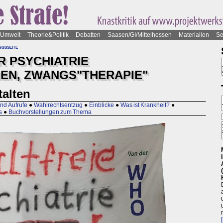
Umwelt
Theorie&Politik
Debatten
Saasen/GI/Mittelhessen
Materialien
Se
gsseite
 PSYCHIATRIE
REN, ZWANGS"THERAPIE"
talten
nd Aufrufe
●
Wahlrechtsentzug
●
Einblicke
●
Was ist Krankheit?
●
s
●
Buchvorstellungen zum Thema