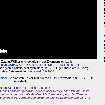
er Zwang, Willkür und Isolation in der Zwangspsychiatrie
u.be/pJXUbAWIAP0
++
Ankündigungsflyer
++
Download als mp4
en (Veranstalter: StattPsychiatrie; Ort: BDP-Jugendhaus am Hulsberg) ++
it dem Referenten in:
Junge Welt, 8.6.2018
chland
(Vortrag von Dr. Volkmar Aderhold. Uni Greifswald, am 3.12.2018 in
Darmstadt)
der ein Würstchen?
", in: Zeit am 2.8.2016
. Alles andere: irgendwie verrückt, oder zu dick, oder fehl am Platze.
le umbringen, sagt die Ameise. Alle therapieren, sagt der Therapeut.
mal ein paar Panzerhaubitzen auffahren und die Lage stabilisieren. Und