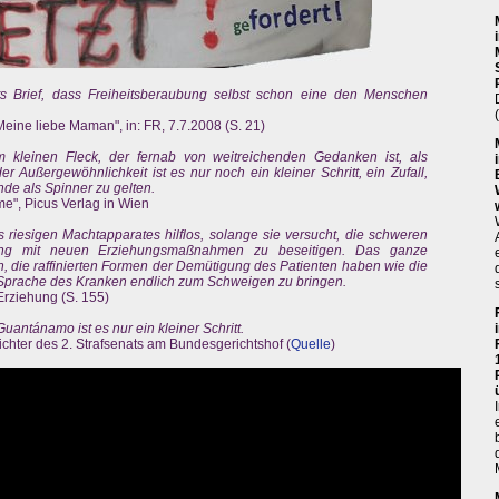
ts Brief, dass Freiheitsberaubung selbst schon eine den Menschen
ine liebe Maman", in: FR, 7.7.2008 (S. 21)
em kleinen Fleck, der fernab von weitreichenden Gedanken ist, als
 Außergewöhnlichkeit ist es nur noch ein kleiner Schritt, ein Zufall,
de als Spinner zu gelten.
e", Picus Verlag in Wien
res riesigen Machtapparates hilflos, solange sie versucht, die schweren
hung mit neuen Erziehungsmaßnahmen zu beseitigen. Das ganze
en, die raffinierten Formen der Demütigung des Patienten haben wie die
e Sprache des Kranken endlich zum Schweigen zu bringen.
Erziehung (S. 155)
ntánamo ist es nur ein kleiner Schritt.
chter des 2. Strafsenats am Bundesgerichtshof (
Quelle
)