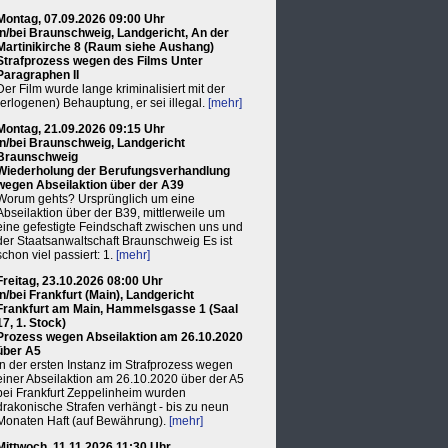
Montag, 07.09.2026 09:00 Uhr
in/bei Braunschweig, Landgericht, An der
Martinikirche 8 (Raum siehe Aushang)
Strafprozess wegen des Films Unter
Paragraphen II
Der Film wurde lange kriminalisiert mit der
(erlogenen) Behauptung, er sei illegal.
[mehr]
Montag, 21.09.2026 09:15 Uhr
in/bei Braunschweig, Landgericht
Braunschweig
Wiederholung der Berufungsverhandlung
wegen Abseilaktion über der A39
Worum gehts? Ursprünglich um eine
Abseilaktion über der B39, mittlerweile um
eine gefestigte Feindschaft zwischen uns und
der Staatsanwaltschaft Braunschweig Es ist
schon viel passiert: 1.
[mehr]
Freitag, 23.10.2026 08:00 Uhr
in/bei Frankfurt (Main), Landgericht
Frankfurt am Main, Hammelsgasse 1 (Saal
17, 1. Stock)
Prozess wegen Abseilaktion am 26.10.2020
über A5
In der ersten Instanz im Strafprozess wegen
einer Abseilaktion am 26.10.2020 über der A5
bei Frankfurt Zeppelinheim wurden
drakonische Strafen verhängt - bis zu neun
Monaten Haft (auf Bewährung).
[mehr]
Mittwoch, 11.11.2026 11:30 Uhr