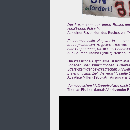
Der Leser lernt aus Ingrid Betancour
zerstörende Folter ist.
Aus einer Rezension des Buches von "Me
Es braucht nicht viel, um in ... ein
außergewöhnlich zu gelten. Und von der
eine Begebenheit, um bis ans Lebensen
Aus Sautner, Thomas (2007): "Milchblum
Die klassische Psychiatrie ist trotz ih
Schäden der frühkindlichen Erzie
Strafsystem der psychiatrischen Klinik
Erziehung zum Ziel, die verschlüsselt
Aus Alice Miller (1980). Am Anfang war 
Vom deutschen Maßregelvollzug nach Gua
Thomas Fischer, damals Vorsitzender Ri