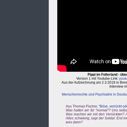
Pippi im Folterland - üb
Version 1
mit Youtube-Link:
yout
Aus der Aufzeichnung am 2.3.2018 in Brem
Interview m
Menschenrechte und Psychiatrie in Deuts
Aus Thomas Fischer, "
Böse, verrückt o
Was halten wir für "normal"? Uns selbst
Was machen wir mit den Verrückten? Al
Alles schwierig, sagt der Soldat: Erst 
was dann?