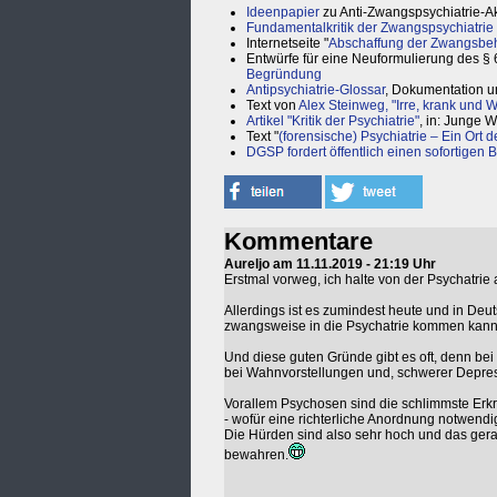
Ideenpapier
zu Anti-Zwangspsychiatrie-A
Fundamentalkritik der Zwangspsychiatrie
Internetseite "
Abschaffung der Zwangsbe
Entwürfe für eine Neuformulierung des § 
Begründung
Antipsychiatrie-Glossar
, Dokumentation und
Text von
Alex Steinweg, "Irre, krank und 
Artikel "Kritik der Psychiatrie"
, in: Junge W
Text "
(forensische) Psychiatrie – Ein Ort d
DGSP fordert öffentlich einen sofortigen 
Kommentare
Aureljo am 11.11.2019 - 21:19 Uhr
Erstmal vorweg, ich halte von der Psychatrie a
Allerdings ist es zumindest heute und in De
zwangsweise in die Psychatrie kommen kann
Und diese guten Gründe gibt es oft, denn bei v
bei Wahnvorstellungen und, schwerer Depre
Vorallem Psychosen sind die schlimmste Erkrank
- wofür eine richterliche Anordnung notwendig 
Die Hürden sind also sehr hoch und das ger
bewahren.