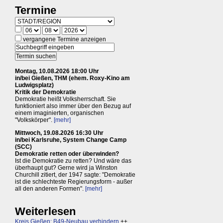
Termine
vergangene Termine anzeigen
Montag, 10.08.2026 18:00 Uhr
in/bei Gießen, THM (ehem. Roxy-Kino am
Ludwigsplatz)
Kritik der Demokratie
Demokratie heißt Volksherrschaft. Sie
funktioniert also immer über den Bezug auf
einem imaginierten, organischen
"Volkskörper".
[mehr]
Mittwoch, 19.08.2026 16:30 Uhr
in/bei Karlsruhe, System Change Camp
(SCC)
Demokratie retten oder überwinden?
Ist die Demokratie zu retten? Und wäre das
überhaupt gut? Gerne wird ja Winston
Churchill zitiert, der 1947 sagte: "Demokratie
ist die schlechteste Regierungsform - außer
all den anderen Formen".
[mehr]
Weiterlesen
Kreis Gießen: B49-Neubau verhindern
++