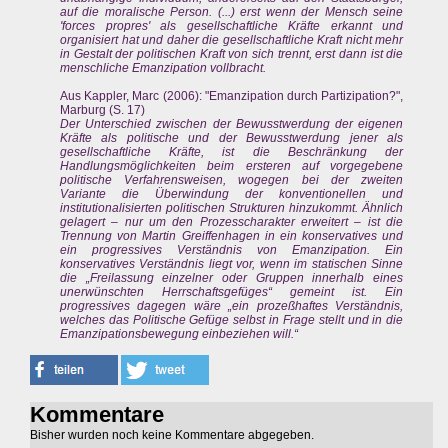
auf die moralische Person. (...) erst wenn der Mensch seine
'forces propres' als gesellschaftliche Kräfte erkannt und
organisiert hat und daher die gesellschaftliche Kraft nicht mehr
in Gestalt der politischen Kraft von sich trennt, erst dann ist die
menschliche Emanzipation vollbracht.
Aus Kappler, Marc (2006): "Emanzipation durch Partizipation?",
Marburg (S. 17)
Der Unterschied zwischen der Bewusstwerdung der eigenen
Kräfte als politische und der Bewusstwerdung jener als
gesellschaftliche Kräfte, ist die Beschränkung der
Handlungsmöglichkeiten beim ersteren auf vorgegebene
politische Verfahrensweisen, wogegen bei der zweiten
Variante die Überwindung der konventionellen und
institutionalisierten politischen Strukturen hinzukommt. Ähnlich
gelagert – nur um den Prozesscharakter erweitert – ist die
Trennung von Martin Greiffenhagen in ein konservatives und
ein progressives Verständnis von Emanzipation. Ein
konservatives Verständnis liegt vor, wenn im statischen Sinne
die „Freilassung einzelner oder Gruppen innerhalb eines
unerwünschten Herrschaftsgefüges“ gemeint ist. Ein
progressives dagegen wäre „ein prozeßhaftes Verständnis,
welches das Politische Gefüge selbst in Frage stellt und in die
Emanzipationsbewegung einbeziehen will.“
Kommentare
Bisher wurden noch keine Kommentare abgegeben.