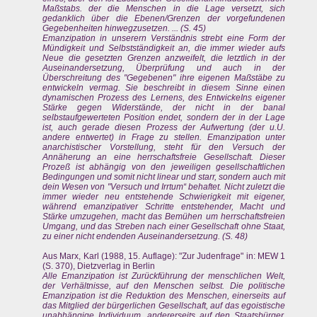
Maßstabs. der die Menschen in die Lage versetzt, sich
gedanklich über die Ebenen/Grenzen der vorgefundenen
Gegebenheiten hinwegzusetzen. ... (S. 45)
Emanzipation in unserern Verständnis strebt eine Form der
Mündigkeit und Selbstständigkeit an, die immer wieder aufs
Neue die gesetzten Grenzen anzweifelt, die letztlich in der
Auseinandersetzung, Überprüfung und auch in der
Überschreitung des "Gegebenen" ihre eigenen Maßstäbe zu
entwickeln vermag. Sie beschreibt in diesem Sinne einen
dynamischen Prozess des Lernens, des EntwickeIns eigener
Stärke gegen Widerstände, der nicht in der banal
selbstaufgewerteten Position endet, sondern der in der Lage
ist, auch gerade diesen Prozess der Aufwertung (der u.U.
andere entwertet) in Frage zu stellen. Emanzipation unter
anarchistischer Vorstellung, steht für den Versuch der
Annäherung an eine herrschaftsfreie Gesellschaft. Dieser
Prozeß ist abhängig von den jeweiligen gesellschaftlichen
Bedingungen und somit nicht linear und starr, sondern auch mit
dein Wesen von "Versuch und Irrtum“ behaftet. Nicht zuletzt die
immer wieder neu entstehende Schwierigkeit mit eigener,
während emanzipativer Schritte entstehender, Macht und
Stärke umzugehen, macht das Bemühen um herrschaftsfreien
Umgang, und das Streben nach einer Gesellschaft ohne Staat,
zu einer nicht endenden Auseinandersetzung. (S. 48)
Aus Marx, Karl (1988, 15. Auflage): "Zur Judenfrage" in: MEW 1
(S. 370), Dietzverlag in Berlin
Alle Emanzipation ist Zurückführung der menschlichen Welt,
der Verhältnisse, auf den Menschen selbst. Die politische
Emanzipation ist die Reduktion des Menschen, einerseits auf
das Mitglied der bürgerlichen Gesellschaft, auf das egoistische
unabhängige Individuum, andererseits auf den Staatsbürger,