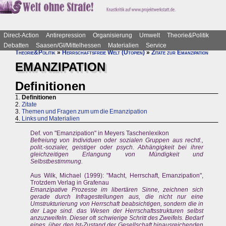
Direct-Action
Antirepression
Organisierung
Umwelt
Theorie&Politik
Debatten
Saasen/GI/Mittelhessen
Materialien
Service
Theorie&Politik
»
Herrschaftsfreie Welt (Utopien)
»
Zitate zur Emanzipation
EMANZIPATION
Definitionen
1.
Definitionen
2.
Zitate
3.
Themen und Fragen zum um die Emanzipation
4.
Links und Materialien
Def. von "Emanzipation" in Meyers Taschenlexikon
Befreiung von Individuen oder sozialen Gruppen aus rechtl.,
polit.-sozialer, geistiger oder psych. Abhängigkeit bei ihrer
gleichzeitigen Erlangung von Mündigkeit und
Selbstbestimmung.
Aus Wilk, Michael (1999): "Macht, Herrschaft, Emanzipation",
Trotzdem Verlag in Grafenau
Emanzipative Prozesse im libertären Sinne, zeichnen sich
gerade durch Infragestellungen aus, die nicht nur eine
Umstrukturierung von Herrschaft beabsichtigen, sondern die in
der Lage sind. das Wesen der Herrschaftsstrukturen selbst
anzuzweifeln. Dieser oft schwierige Schritt des Zweifels. Bedarf
eines, über den Ist-Zustand der Gesellschaft hinausreichenden