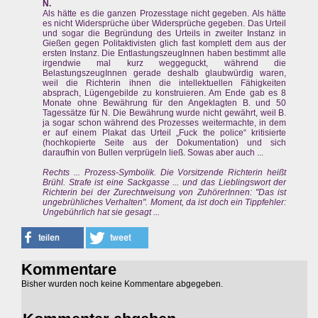
N.
Als hätte es die ganzen Prozesstage nicht gegeben. Als hätte
es nicht Widersprüche über Widersprüche gegeben. Das Urteil
und sogar die Begründung des Urteils in zweiter Instanz in
Gießen gegen Politaktivisten glich fast komplett dem aus der
ersten Instanz. Die EntlastungszeugInnen haben bestimmt alle
irgendwie mal kurz weggeguckt, während die
BelastungszeugInnen gerade deshalb glaubwürdig waren,
weil die Richterin ihnen die intellektuellen Fähigkeiten
absprach, Lügengebilde zu konstruieren. Am Ende gab es 8
Monate ohne Bewährung für den Angeklagten B. und 50
Tagessätze für N. Die Bewährung wurde nicht gewährt, weil B.
ja sogar schon während des Prozesses weitermachte, in dem
er auf einem Plakat das Urteil „Fuck the police“ kritisierte
(hochkopierte Seite aus der Dokumentation) und sich
daraufhin von Bullen verprügeln ließ. Sowas aber auch ...
Rechts ... Prozess-Symbolik. Die Vorsitzende Richterin heißt
Brühl. Strafe ist eine Sackgasse ... und das Lieblingswort der
Richterin bei der Zurechtweisung von ZuhörerInnen: "Das ist
ungebrühliches Verhalten". Moment, da ist doch ein Tippfehler:
Ungebührlich hat sie gesagt ...
Kommentare
Bisher wurden noch keine Kommentare abgegeben.