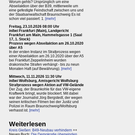
Worum gehts? Ursprünglich um eine
Abseilaktion über der B39, mittlerweile um
eine gefestigte Feindschaft zwischen uns und
der Staatsanwaltschaft Braunschweig Es ist
schon viel passiert: 1.
[mehr]
Freitag, 23.10.2026 08:00 Uhr
in/bei Frankfurt (Main), Landgericht
Frankfurt am Main, Hammelsgasse 1 (Saal
17, 1. Stock)
Prozess wegen Abseilaktion am 26.10.2020
über A5
In der ersten Instanz im Strafprozess wegen
einer Abseilaktion am 26.10.2020 über der A5
bei Frankfurt Zeppelinheim wurden
drakonische Strafen verhängt - bis zu neun
Monaten Haft (auf Bewährung).
[mehr]
Mittwoch, 11.11.2026 11:30 Uhr
in/bei Wolfsburg, Amtsgericht Wolfsburg
Strafprozess wegen Aktion auf VW-Gelände
Der Zug, der Braunkohle für das VW-eigene
Kraftwerk bringt, wurde blockiert. Mit dabei
war der Journalist Jörg Bergstedt, der wegen
seinen kritischen Filmen bei der Justiz und
Polizei in Raum Braunschweig/Wolfsburg
verhasst ist.
[mehr]
Weiterlesen
Kreis Gießen: B49-Neubau verhindern
++
Neues Buch:
Die Demokratie überwinden,