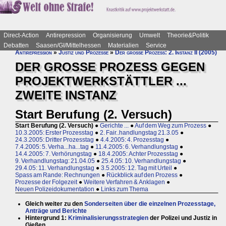
Direct-Action
Antirepression
Organisierung
Umwelt
Theorie&Politik
Debatten
Saasen/GI/Mittelhessen
Materialien
Service
Antirepression
»
Justiz und Prozesse
»
Der große Prozess: 2. Instanz II (2005)
DER GROSSE PROZESS GEGEN
PROJEKTWERKSTÄTTLER ...
ZWEITE INSTANZ
Start Berufung (2. Versuch)
Start Berufung (2. Versuch)
●
Gerichte ...
●
Auf dem Weg zum Prozess
●
10.3.2005: Erster Prozesstag
●
2. Fair..handlungstag 21.3.05
●
24.3.2005: Dritter Prozesstag
●
4.4.2005: 4. Prozesstag
●
7.4.2005: 5. Verha...ha...tag
●
11.4.2005: 6. Verhandlungstag
●
14.4.2005: 7. Verhörungstag
●
18.4.2005: Achter Prozesstag
●
9. Verhandlungstag: 21.04.05
●
25.4.05: 10. Verhandlungstag
●
29.4.05: 11. Verhandlungstag
●
3.5.2005: 12. Tag mit Urteil
●
Spass am Rande: Rechnungen
●
Rückblick auf den Prozess
●
Prozesse der Folgezeit
●
Weitere Verfahren & Anklagen
●
Neuen Polizeidokumentation
●
Links zum Thema
Gleich weiter zu den
Sonderseiten über die einzelnen Prozesstage,
Anträge und Berichte
Hintergrund 1:
Kriminalisierungsstrategien
der Polizei und Justiz in
Gießen