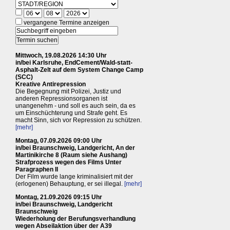
vergangene Termine anzeigen
Mittwoch, 19.08.2026 14:30 Uhr
in/bei Karlsruhe, EndCement/Wald-statt-
Asphalt-Zelt auf dem System Change Camp
(SCC)
Kreative Antirepression
Die Begegnung mit Polizei, Justiz und
anderen Repressionsorganen ist
unangenehm - und soll es auch sein, da es
um Einschüchterung und Strafe geht. Es
macht Sinn, sich vor Repression zu schützen.
[mehr]
Montag, 07.09.2026 09:00 Uhr
in/bei Braunschweig, Landgericht, An der
Martinikirche 8 (Raum siehe Aushang)
Strafprozess wegen des Films Unter
Paragraphen II
Der Film wurde lange kriminalisiert mit der
(erlogenen) Behauptung, er sei illegal.
[mehr]
Montag, 21.09.2026 09:15 Uhr
in/bei Braunschweig, Landgericht
Braunschweig
Wiederholung der Berufungsverhandlung
wegen Abseilaktion über der A39