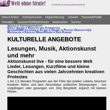
Direct-Action
Antirepression
Organisierung
Umwelt
Theorie&Politik
Debatten
Saasen/GI/Mittelhessen
Materialien
Service
Service
»
Vortragsangebote
Direct-Action
»
Berichte und Auswertung
Saasen/GI/Mittelhessen
»
Aktion in Gießen
»
Protest-Geschichte(n)
Materialien
»
Einzelne Werke/Reihen
»
Drei Romane
KULTURELLE ANGEBOTE
Lesungen, Musik, Aktionskunst
und mehr
Aktionskunst live - für eine bessere Welt
Lieder, Lesungen, Kurzfilme und kleine
Geschichten aus vielen Jahrzehnten kreativen
Protestes
1 bis 1,5 Stunden Programm aus der Fülle des prallen Lebens zwischen
kreativer Aktion und dem Absurdistan politischer Bewegungen - live
vorgetragen oder gesungen von Jörg Bergstedt, ergänzt mit kleinen
Filmen.