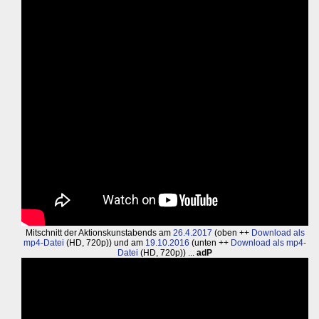
Mitschnitt der Aktionskunstabends am
26.4.2017
(oben ++
Download als
mp4-Datei
(HD, 720p)) und am
19.10.2016
(unten ++
Download als mp4-
Datei
(HD, 720p)) ...
adP