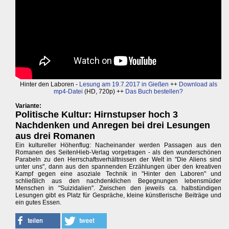
Hinter den Laboren -
Lesung am 19.7.2017 in Gießen
++
Download als
mp4-Datei
(HD, 720p) ++
Das Buch bestellen?
Variante:
Politische Kultur: Hirnstupser hoch 3
Nachdenken und Anregen bei drei Lesungen
aus drei Romanen
Ein kultureller Höhenflug: Nacheinander werden Passagen aus den
Romanen des SeitenHieb-Verlag vorgetragen - als den wunderschönen
Parabeln zu den Herrschaftsverhältnissen der Welt in "Die Aliens sind
unter uns", dann aus den spannenden Erzählungen über den kreativen
Kampf gegen eine asoziale Technik in "Hinter den Laboren" und
schließlich aus den nachdenklichen Begegnungen lebensmüder
Menschen in "Suizidalien". Zwischen den jeweils ca. halbstündigen
Lesungen gibt es Platz für Gespräche, kleine künstlerische Beiträge und
ein gutes Essen.