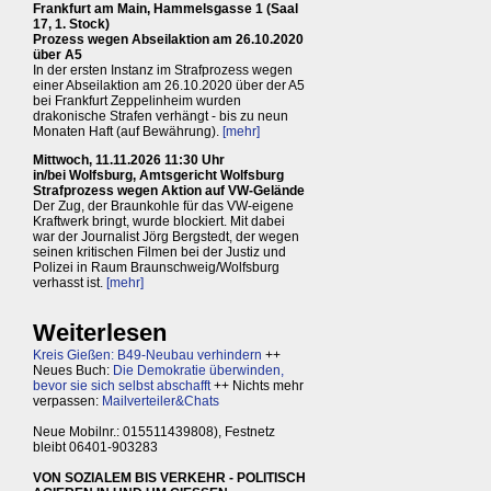
Frankfurt am Main, Hammelsgasse 1 (Saal
17, 1. Stock)
Prozess wegen Abseilaktion am 26.10.2020
über A5
In der ersten Instanz im Strafprozess wegen
einer Abseilaktion am 26.10.2020 über der A5
bei Frankfurt Zeppelinheim wurden
drakonische Strafen verhängt - bis zu neun
Monaten Haft (auf Bewährung).
[mehr]
Mittwoch, 11.11.2026 11:30 Uhr
in/bei Wolfsburg, Amtsgericht Wolfsburg
Strafprozess wegen Aktion auf VW-Gelände
Der Zug, der Braunkohle für das VW-eigene
Kraftwerk bringt, wurde blockiert. Mit dabei
war der Journalist Jörg Bergstedt, der wegen
seinen kritischen Filmen bei der Justiz und
Polizei in Raum Braunschweig/Wolfsburg
verhasst ist.
[mehr]
Weiterlesen
Kreis Gießen: B49-Neubau verhindern
++
Neues Buch:
Die Demokratie überwinden,
bevor sie sich selbst abschafft
++ Nichts mehr
verpassen:
Mailverteiler&Chats
Neue Mobilnr.: 015511439808), Festnetz
bleibt 06401-903283
VON SOZIALEM BIS VERKEHR - POLITISCH