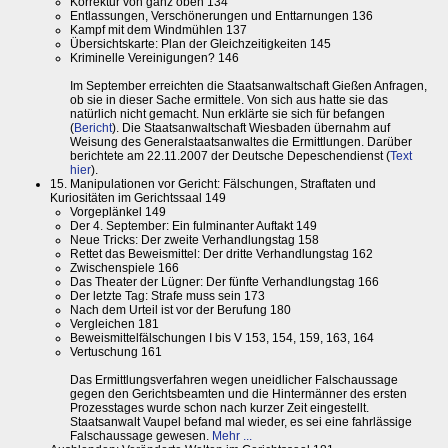
Korrektur von ganz oben 134
Entlassungen, Verschönerungen und Enttarnungen 136
Kampf mit dem Windmühlen 137
Übersichtskarte: Plan der Gleichzeitigkeiten 145
Kriminelle Vereinigungen? 146
Im September erreichten die Staatsanwaltschaft Gießen Anfragen,
ob sie in dieser Sache ermittele. Von sich aus hatte sie das
natürlich nicht gemacht. Nun erklärte sie sich für befangen
(
Bericht
). Die Staatsanwaltschaft Wiesbaden übernahm auf
Weisung des Generalstaatsanwaltes die Ermittlungen. Darüber
berichtete am 22.11.2007 der Deutsche Depeschendienst (
Text
hier
).
15. Manipulationen vor Gericht: Fälschungen, Straftaten und
Kuriositäten im Gerichtssaal 149
Vorgeplänkel 149
Der 4. September: Ein fulminanter Auftakt 149
Neue Tricks: Der zweite Verhandlungstag 158
Rettet das Beweismittel: Der dritte Verhandlungstag 162
Zwischenspiele 166
Das Theater der Lügner: Der fünfte Verhandlungstag 166
Der letzte Tag: Strafe muss sein 173
Nach dem Urteil ist vor der Berufung 180
Vergleichen 181
Beweismittelfälschungen I bis V 153, 154, 159, 163, 164
Vertuschung 161
Das Ermittlungsverfahren wegen uneidlicher Falschaussage
gegen den Gerichtsbeamten und die Hintermänner des ersten
Prozesstages wurde schon nach kurzer Zeit eingestellt.
Staatsanwalt Vaupel befand mal wieder, es sei eine fahrlässige
Falschaussage gewesen.
Mehr ...