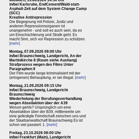
Mittwoch, 19.08.2026 14:30 Uhr
in/bei Karlsruhe, EndCement/Wald-statt-
Asphalt-Zelt auf dem System Change Camp
(SCC)
Kreative Antirepression
Die Begegnung mit Polizei, Justiz und
anderen Repressionsorganen ist
unangenehm - und soll es auch sein, da es
um Einschüchterung und Strafe geht. Es
macht Sinn, sich vor Repression zu schützen.
[mehr]
Montag, 07.09.2026 09:00 Uhr
in/bei Braunschweig, Landgericht, An der
Martinikirche 8 (Raum siehe Aushang)
Strafprozess wegen des Films Unter
Paragraphen II
Der Film wurde lange kriminalisiert mit der
(erlogenen) Behauptung, er sei illegal.
[mehr]
Montag, 21.09.2026 09:15 Uhr
in/bei Braunschweig, Landgericht
Braunschweig
Wiederholung der Berufungsverhandlung
wegen Abseilaktion über der A39
Worum gehts? Ursprünglich um eine
Abseilaktion über der B39, mittlerweile um
eine gefestigte Feindschaft zwischen uns und
der Staatsanwaltschaft Braunschweig Es ist
schon viel passiert: 1.
[mehr]
Freitag, 23.10.2026 08:00 Uhr
in/bei Frankfurt (Main), Landgericht