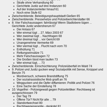
Strafe ohne Verhandlung 60
Gerichtete Justiz auf drei Instanzen 60
Auf der Instanzenleiter hinauf 61
Noch eine Stufe 62
Zwischenblende. Beleidigungshauptstadt Gießen 65
Zwischenblende. Pressehetze und Polizeiberichterstatter 66
8. Vier Falschaussagen: fahrlässig! Wenn Stadtobere lügen ...
Gerichtete Justiz andersherum 67
Der Anlass 67
Wer einmal lügt ... 27. März 2003 67
Wer zweimal lügt ... Nachfragen 68
Wer dreimal lügt ... vor Gericht 69
Unangenehme Vermerke 69
Wer viermal lügt ... Flucht nach vorn 70
Enthüllung 71
Rettungseinsätze 71
Mehr Falschaussagen 72
Die Großen lässt man laufen 73
Wer einmal lügt, ... 73
Zwischenblende. Einschüchterung: Polizeiüberfall im Wald 74
9. Polizei und Justiz gucken weg! Sozialpolitik mit Sense, Knüppel und
Benzin 75
Mordversuch, schwere Brandstiftung 75
Der sozialrassistische Mob graift an 76
Weggucken und die Opfer diffamieren: Politik und Polizei 76
Eine Sache der Einstellung 78
10. Vogelfrei - Polizeigewalt gegen Polizeikritiker: Rechtsweg ist
ausgeschlossen 79
Der Tag 79
Offene Tür? Nicht für alle ... 79
Standortwechsel 80
Rechtswegegarantie - denkste! 81