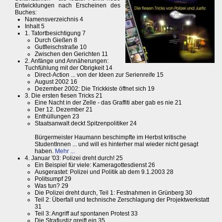
Entwicklungen nach Erscheinen des
Buches:
Namensverzeichnis 4
Inhalt 5
1. Tatortbesichtigung 7
Durch Gießen 8
Gutfleischstraße 10
Zwischen den Gerichten 11
2. Anfänge und Annäherungen:
Tuchfühlung mit der Obrigkeit 14
Direct-Action ... von der Ideen zur Serienreife 15
August 2002 16
Dezember 2002: Die Trickkiste öffnet sich 19
3. Die ersten fiesen Tricks 21
Eine Nacht in der Zelle - das Graffiti aber gab es nie 21
Der 12. Dezember 21
Enthüllungen 23
Staatsanwalt deckt Spitzenpolitiker 24
Bürgermeister Haumann beschimpfte im Herbst kritische
StudentInnen ... und will es hinterher mal wieder nicht gesagt
haben.
Mehr ...
4. Januar '03: Polizei dreht durch! 25
Ein Beispiel für viele: Kameragottesdienst 26
Ausgerastet: Polizei und Politik ab dem 9.1.2003 28
Politsumpf 29
Was tun? 29
Die Polizei dreht durch, Teil 1: Festnahmen in Grünberg 30
Teil 2: Überfall und technische Zerschlagung der Projektwerkstatt
31
Teil 3: Angriff auf spontanen Protest 33
Die Strafjustiz greift ein 35