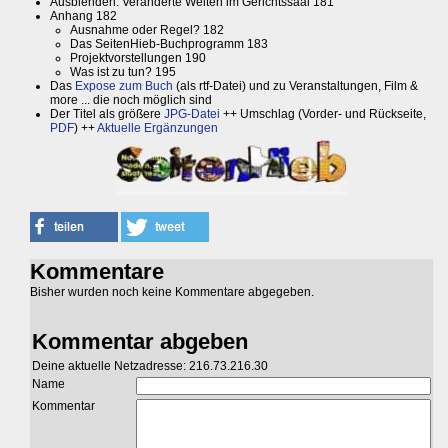
Ausblenden: Veränderte Welten im Gerichtssaal 181
Anhang 182
Ausnahme oder Regel? 182
Das SeitenHieb-Buchprogramm 183
Projektvorstellungen 190
Was ist zu tun? 195
Das
Expose zum Buch
(als rtf-Datei) und zu Veranstaltungen, Film &
more ... die noch möglich sind
Der Titel als größere
JPG-Datei
++ Umschlag (Vorder- und Rückseite,
PDF
) ++
Aktuelle Ergänzungen
Kommentare
Bisher wurden noch keine Kommentare abgegeben.
Kommentar abgeben
Deine aktuelle Netzadresse: 216.73.216.30
Name
Kommentar