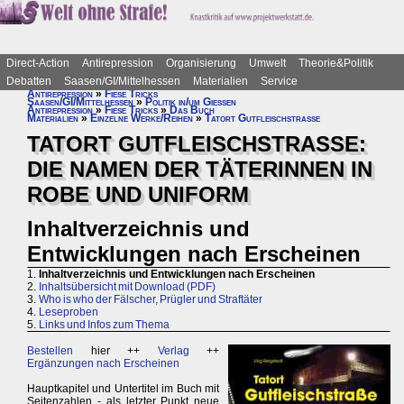
Direct-Action
Antirepression
Organisierung
Umwelt
Theorie&Politik
Debatten
Saasen/GI/Mittelhessen
Materialien
Service
Antirepression
»
Fiese Tricks
Saasen/GI/Mittelhessen
»
Politik in/um Gießen
Antirepression
»
Fiese Tricks
»
Das Buch
Materialien
»
Einzelne Werke/Reihen
»
Tatort Gutfleischstraße
TATORT GUTFLEISCHSTRASSE:
DIE NAMEN DER TÄTERINNEN IN
ROBE UND UNIFORM
Inhaltverzeichnis und
Entwicklungen nach Erscheinen
1.
Inhaltverzeichnis und Entwicklungen nach Erscheinen
2.
Inhaltsübersicht mit Download (PDF)
3.
Who is who der Fälscher, Prügler und Straftäter
4.
Leseproben
5.
Links und Infos zum Thema
Bestellen
hier ++
Verlag
++
Ergänzungen nach Erscheinen
Hauptkapitel und Untertitel im Buch mit
Seitenzahlen - als letzter Punkt neue