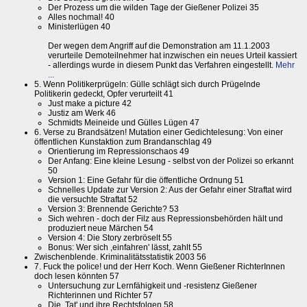
Der Prozess um die wilden Tage der Gießener Polizei 35
Alles nochmal! 40
Ministerlügen 40
Der wegen dem Angriff auf die Demonstration am 11.1.2003
verurteile Demoteilnehmer hat inzwischen ein neues Urteil kassiert
- allerdings wurde in diesem Punkt das Verfahren eingestellt.
Mehr
...
5. Wenn Politikerprügeln: Gülle schlägt sich durch Prügelnde
Politikerin gedeckt, Opfer verurteilt 41
Just make a picture 42
Justiz am Werk 46
Schmidts Meineide und Gülles Lügen 47
6. Verse zu Brandsätzen! Mutation einer Gedichtelesung: Von einer
öffentlichen Kunstaktion zum Brandanschlag 49
Orientierung im Repressionschaos 49
Der Anfang: Eine kleine Lesung - selbst von der Polizei so erkannt
50
Version 1: Eine Gefahr für die öffentliche Ordnung 51
Schnelles Update zur Version 2: Aus der Gefahr einer Straftat wird
die versuchte Straftat 52
Version 3: Brennende Gerichte? 53
Sich wehren - doch der Filz aus Repressionsbehörden hält und
produziert neue Märchen 54
Version 4: Die Story zerbröselt 55
Bonus: Wer sich ,einfahren' lässt, zahlt 55
Zwischenblende. Kriminalitätsstatistik 2003 56
7. Fuck the police! und der Herr Koch. Wenn Gießener RichterInnen
doch lesen könnten 57
Untersuchung zur Lernfähigkeit und -resistenz Gießener
Richterinnen und Richter 57
Die ,Tat' und ihre Rechtsfolgen 58