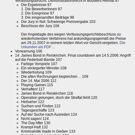
Verfassungsbruchs: Demonstrationsrecht in Bouffiers Heimat 97
Die Ergebnisse 97
1. Die BewerberInnen 97
2. Die Ereignisse 97
3. Die eingesandten Beiträge 98
Die Jury in Not: Schwierige Preisvergabe 103
Beschluss der Jury 106
Der Angeklagte des wegen Verfassungsgerichtsbeschluss zu
wiederholenden Verfahrens hat ankündigungsgemäß die Preise
am 29.11.2007 in seinem letzten Wort vor Gericht vergeben.
Die
Urkunden als PDF ...
Vorwarnung 106
14. James Bond in Reiskirchen. Final countdown am 14.5.2006: Angriff
auf die Federball-Bande 107
Farbige Vorspiele 107
Ein verärgerter Minister 108
Wiederholung 109
Die alten Rechnungen begleichen ... 109
Der 14. Mai 2006 112
Playing Games 115
Verhaften! 117
James Bond in Reiskirchen 118
Operation gelungen, doch die Straftat fehlt 120
Hellseher 122
Suchen und Finden 122
Tagesgeschäfte 123
Auf der Suche nach Ausreden 124
Nicht sagen! 124
The Day After 130
Krampf-Haft 132
Kriminalistik made in Gießen 133