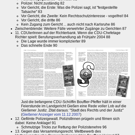
Polizei: Nicht zuständig 82
Vor Gericht, die Erste: Was die Polizei sagt, ist "festgestellte
Tatsache" 83
Vor Gericht, die Zweite: Kein Rechtsschutzinteresse - vogelfrei! 84
Vor Gericht, die dritte 86
Kein Zugang zum Gericht ... auch nicht nach Karlsruhe 86
Zwischenblende: Weitere Fälle verwehrter Zugänge zu Gerichten 87
11. CDUlerInnen auf der Richterbank. Wenn die CDU-Chefetage
Richter spielt: Berufungsverhandlung ab Frühjahr 2004 88
Die Lage wurde immer komplizierter 89
Das schnelle Ende 90
Just die befangene CDU-Schöffin Bouffier-Pfeffer hält in einer
Feierstunde im Landgericht Gießen eine Rede voller Lob auf die
Gießener Justiz. Zitat daraus: "Stadt des Rechts und der Justiz"
(
Gießener Anzeiger vom 11.12.2007
)
12. Gefilmte Polizeigewalt. PolizistInnen prügeln und filmen sich
dabei: Keine Anklage! 91
Schmutzige Tricks zur Rettung der Polizistenehre 96
13. Gegen das Versammlungsrecht. Wettbewerb des