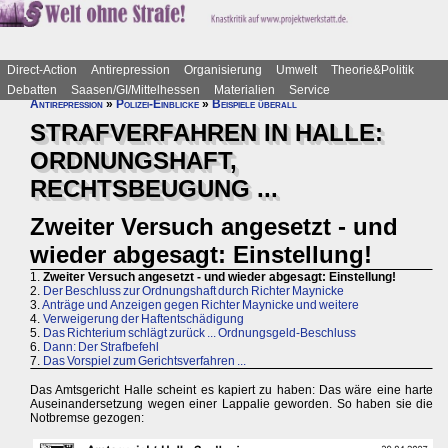
Direct-Action
Antirepression
Organisierung
Umwelt
Theorie&Politik
Debatten
Saasen/GI/Mittelhessen
Materialien
Service
Antirepression
»
Polizei-Einblicke
»
Beispiele überall
STRAFVERFAHREN IN HALLE:
ORDNUNGSHAFT,
RECHTSBEUGUNG ...
Zweiter Versuch angesetzt - und
wieder abgesagt: Einstellung!
1.
Zweiter Versuch angesetzt - und wieder abgesagt: Einstellung!
2.
Der Beschluss zur Ordnungshaft durch Richter Maynicke
3.
Anträge und Anzeigen gegen Richter Maynicke und weitere
4.
Verweigerung der Haftentschädigung
5.
Das Richterium schlägt zurück ... Ordnungsgeld-Beschluss
6.
Dann: Der Strafbefehl
7.
Das Vorspiel zum Gerichtsverfahren ...
Das Amtsgericht Halle scheint es kapiert zu haben: Das wäre eine harte
Auseinandersetzung wegen einer Lappalie geworden. So haben sie die
Notbremse gezogen: