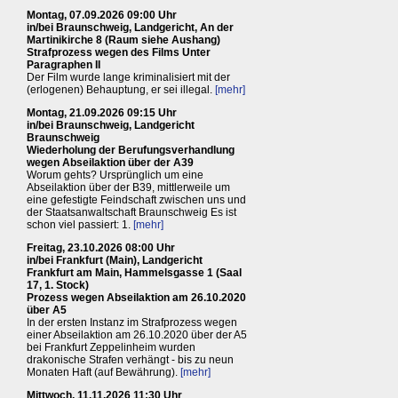
Montag, 07.09.2026 09:00 Uhr
in/bei Braunschweig, Landgericht, An der
Martinikirche 8 (Raum siehe Aushang)
Strafprozess wegen des Films Unter
Paragraphen II
Der Film wurde lange kriminalisiert mit der
(erlogenen) Behauptung, er sei illegal.
[mehr]
Montag, 21.09.2026 09:15 Uhr
in/bei Braunschweig, Landgericht
Braunschweig
Wiederholung der Berufungsverhandlung
wegen Abseilaktion über der A39
Worum gehts? Ursprünglich um eine
Abseilaktion über der B39, mittlerweile um
eine gefestigte Feindschaft zwischen uns und
der Staatsanwaltschaft Braunschweig Es ist
schon viel passiert: 1.
[mehr]
Freitag, 23.10.2026 08:00 Uhr
in/bei Frankfurt (Main), Landgericht
Frankfurt am Main, Hammelsgasse 1 (Saal
17, 1. Stock)
Prozess wegen Abseilaktion am 26.10.2020
über A5
In der ersten Instanz im Strafprozess wegen
einer Abseilaktion am 26.10.2020 über der A5
bei Frankfurt Zeppelinheim wurden
drakonische Strafen verhängt - bis zu neun
Monaten Haft (auf Bewährung).
[mehr]
Mittwoch, 11.11.2026 11:30 Uhr