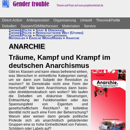
Direct-Action
Antirepression
Organisierung
Umwelt
Theorie&Politik
Debatten
Saasen/GI/Mittelhessen
Materialien
Service
Theorie&Politik
»
Staat & Demokratie
Theorie&Politik
»
Herrschaftsfreie Welt (Utopien)
Theorie&Politik
»
Herrschaft erkennen
Materialien
»
Einzelne Werke/Reihen
»
Anarchie
ANARCHIE
Träume, Kampf und Krampf im
deutschen Anarchismus
Gibt es Klassen und kann etwas befreiend wirken,
was Menschen in einheitliche Kategorien zwingt,
um sie dann zum Subjekt der Revolution zu
machen? Ist Demokratie nicht eine Form der
Herrschaft? Wie kann Anarchismus dann basis-
oder direktdemokratisch sein wollen? Wo laufen
die Debatten um diskursive Steuerungen,
Entmachtung der Funktionseliten oder das
Spannungsfeld von Eigentum und
gesellschaftlichem Reichtum? Ist kollektive
Identität nicht auch eine Form der Beherrschung?
Warum aber weisen dann gerade politische
Proteste sich als anarchistisch gebärdender
Gruppen eine so hohe Einheitlichkeit von Fahnen,
Schildern oder Labels auf?