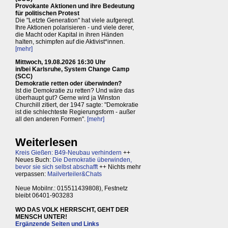
Provokante Aktionen und ihre Bedeutung
für politischen Protest
Die "Letzte Generation" hat viele aufgeregt.
Ihre Aktionen polarisieren - und viele derer,
die Macht oder Kapital in ihren Händen
halten, schimpfen auf die Aktivist*innen.
[mehr]
Mittwoch, 19.08.2026 16:30 Uhr
in/bei Karlsruhe, System Change Camp
(SCC)
Demokratie retten oder überwinden?
Ist die Demokratie zu retten? Und wäre das
überhaupt gut? Gerne wird ja Winston
Churchill zitiert, der 1947 sagte: "Demokratie
ist die schlechteste Regierungsform - außer
all den anderen Formen".
[mehr]
Weiterlesen
Kreis Gießen: B49-Neubau verhindern
++
Neues Buch:
Die Demokratie überwinden,
bevor sie sich selbst abschafft
++ Nichts mehr
verpassen:
Mailverteiler&Chats
Neue Mobilnr.: 015511439808), Festnetz
bleibt 06401-903283
WO DAS VOLK HERRSCHT, GEHT DER
MENSCH UNTER!
Ergänzende Seiten und Links