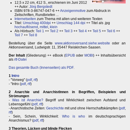
12,5 x 22 cm, 412 S., erschienen im Juni 2012
++ Autor:
Jörg Bergstedt
ISBN 978-3-86747-047-6 ++
Anzeigenmotive
zum Abdruck in
Zeitschriften, Rundbriefen ...
Internetseiten
zum Thema mit allen und weiteren Texten
Titel:
Umschlag 400dpi
++
Umschlag 144 dpi
++ Titel als .jpg
hochauflösend
,
mittel
,
klein
Als Hörbuch:
Teil 1
++
Teil 2
++
Teil 3
++
Teil 4
++
Teil 5
++
Teil 6
++
Teil 7
++
Teil 8
Bestellung über die Seite
www.aktionsversand.siehe.website
oder an
Aktionsversand, Ludwigstr. 11, 35447 Reiskirchen-Saasen.
Der Inhalt
(Gliederung) ++ eBook (
EPUB
oder
MOBI
) ++ Inhaltsübersicht
als
rtf-Datei
Das gesamte Buch (Innenseiten) als PDF
.
1
Intro
- "Vorweg" (
pdf
,
rtf
)
- "Intro (
pdf
,
rtf
)
2 Anarchie und AnarchistInnen in Begriffen, Beispielen und
Strömungen
-
Was ist Anarchie?
Begriff und Wirklichkeit zwischen Aufstand und
Lebensgefühl (
pdf
,
rtf
)
- Anarchistische Zeiten:
Geschichte
mit und ohne Herrschaftskämpfen (
pdf
,
rtf
)
- Sein, Schein, Wirklichkeit:
Who is who
im deutschsprachigen
Anarchismus? (
pdf
,
rtf
)
3 Theorien, Lücken und blinde Flecken