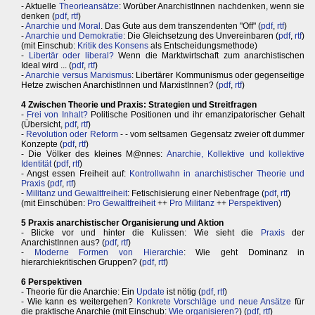
- Aktuelle
Theorieansätze
: Worüber AnarchistInnen nachdenken, wenn sie
denken (
pdf
,
rtf
)
-
Anarchie und Moral
. Das Gute aus dem transzendenten "Off" (
pdf
,
rtf
)
-
Anarchie und Demokratie
: Die Gleichsetzung des Unvereinbaren (
pdf
,
rtf
)
(mit Einschub:
Kritik des Konsens
als Entscheidungsmethode)
-
Libertär oder liberal?
Wenn die Marktwirtschaft zum anarchistischen
Ideal wird ... (
pdf
,
rtf
)
-
Anarchie versus Marxismus
: Libertärer Kommunismus oder gegenseitige
Hetze zwischen AnarchistInnen und MarxistInnen? (
pdf
,
rtf
)
4 Zwischen Theorie und Praxis: Strategien und Streitfragen
-
Frei von Inhalt?
Politische Positionen und ihr emanzipatorischer Gehalt
(Übersicht,
pdf
,
rtf
)
-
Revolution oder Reform
- - vom seltsamen Gegensatz zweier oft dummer
Konzepte (
pdf
,
rtf
)
- Die Völker des kleines M@nnes:
Anarchie, Kollektive und kollektive
Identität
(
pdf
,
rtf
)
- Angst essen Freiheit auf:
Kontrollwahn in anarchistischer Theorie und
Praxis
(
pdf
,
rtf
)
-
Militanz und Gewaltfreiheit
: Fetischisierung einer Nebenfrage (
pdf
,
rtf
)
(mit Einschüben:
Pro Gewaltfreiheit
++
Pro Militanz
++
Perspektiven
)
5 Praxis anarchistischer Organisierung und Aktion
- Blicke vor und hinter die Kulissen: Wie sieht die
Praxis
der
AnarchistInnen aus? (
pdf
,
rtf
)
-
Moderne Formen von Hierarchie
: Wie geht Dominanz in
hierarchiekritischen Gruppen? (
pdf
,
rtf
)
6 Perspektiven
- Theorie für die Anarchie: Ein
Update
ist nötig (
pdf
,
rtf
)
- Wie kann es weitergehen?
Konkrete Vorschläge und neue Ansätze
für
die praktische Anarchie (mit Einschub:
Wie organisieren?
) (
pdf
,
rtf
)