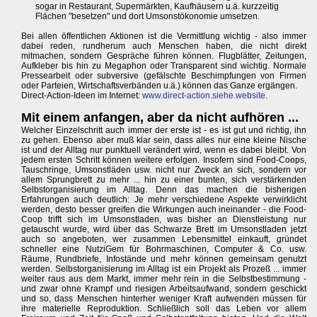
sogar in Restaurant, Supermärkten, Kaufhäusern u.ä. kurzzeitig
Flächen "besetzen" und dort Umsonstökonomie umsetzen.
Bei allen öffentlichen Aktionen ist die Vermittlung wichtig - also immer
dabei reden, rundherum auch Menschen haben, die nicht direkt
mitmachen, sondern Gespräche führen können. Flugblätter, Zeitungen,
Aufkleber bis hin zu Megaphon oder Transparent sind wichtig. Normale
Pressearbeit oder subversive (gefälschte Beschimpfungen von Firmen
oder Parteien, Wirtschaftsverbänden u.ä.) können das Ganze ergängen.
Direct-Action-Ideen im Internet:
www.direct-action.siehe.website.
Mit einem anfangen, aber da nicht aufhören ...
Welcher Einzelschritt auch immer der erste ist - es ist gut und richtig, ihn
zu gehen. Ebenso aber muß klar sein, dass alles nur eine kleine Nische
ist und der Alltag nur punktuell verändert wird, wenn es dabei bleibt. Von
jedem ersten Schritt können weitere erfolgen. Insofern sind Food-Coops,
Tauschringe, Umsonstläden usw. nicht nur Zweck an sich, sondern vor
allem Sprungbrett zu mehr ... hin zu einer bunten, sich verstärkenden
Selbstorganisierung im Alltag. Denn das machen die bisherigen
Erfahrungen auch deutlich: Je mehr verschiedene Aspekte verwirklicht
werden, desto besser greifen die Wirkungen auch ineinander - die Food-
Coop trifft sich im Umsonstladen, was bisher an Dienstleistung nur
getauscht wurde, wird über das Schwarze Brett im Umsonstladen jetzt
auch so angeboten, wer zusammen Lebensmittel einkauft, gründet
schneller eine NutziGem für Bohrmaschinen, Computer & Co. usw.
Räume, Rundbriefe, Infostände und mehr können gemeinsam genutzt
werden. Selbstorganisierung im Alltag ist ein Projekt als Prozeß ... immer
weiter raus aus dem Markt, immer mehr rein in die Selbstbestimmung -
und zwar ohne Krampf und riesigen Arbeitsaufwand, sondern geschickt
und so, dass Menschen hinterher weniger Kraft aufwenden müssen für
ihre materielle Reproduktion. Schließlich soll das Leben vor allem