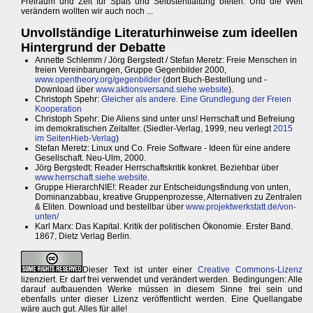
Freiraum und Zeit für Spaß und Selbstentfaltung bieten. Und die Welt
verändern wollten wir auch noch ...
Unvollständige Literaturhinweise zum ideellen
Hintergrund der Debatte
Annette Schlemm / Jörg Bergstedt / Stefan Meretz: Freie Menschen in
freien Vereinbarungen, Gruppe Gegenbilder 2000,
www.opentheory.org/gegenbilder
(dort Buch-Bestellung und -
Download über
www.aktionsversand.siehe.website
).
Christoph Spehr:
Gleicher als andere. Eine Grundlegung der Freien
Kooperation
Christoph Spehr: Die Aliens sind unter uns! Herrschaft und Befreiung
im demokratischen Zeitalter. (Siedler-Verlag, 1999, neu verlegt
2015
im SeitenHieb-Verlag
)
Stefan Meretz: Linux und Co. Freie Software - Ideen für eine andere
Gesellschaft. Neu-Ulm, 2000.
Jörg Bergstedt: Reader Herrschaftskritik konkret. Beziehbar über
www.herrschaft.siehe.website
.
Gruppe HierarchNIE!: Reader zur Entscheidungsfindung von unten,
Dominanzabbau, kreative Gruppenprozesse, Alternativen zu Zentralen
& Eliten. Download und bestellbar über
www.projektwerkstatt.de/von-
unten/
Karl Marx: Das Kapital. Kritik der politischen Ökonomie. Erster Band.
1867, Dietz Verlag Berlin.
Dieser Text ist unter einer
Creative Commons-Lizenz
lizenziert. Er darf frei verwendet und verändert werden. Bedingungen: Alle
darauf aufbauenden Werke müssen in diesem Sinne frei sein und
ebenfalls unter dieser Lizenz veröffentlicht werden. Eine Quellangabe
wäre auch gut. Alles für alle!