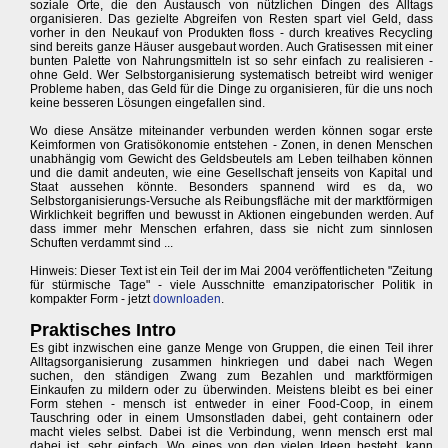
soziale Orte, die den Austausch von nützlichen Dingen des Alltags
organisieren. Das gezielte Abgreifen von Resten spart viel Geld, dass
vorher in den Neukauf von Produkten floss - durch kreatives Recycling
sind bereits ganze Häuser ausgebaut worden. Auch Gratisessen mit einer
bunten Palette von Nahrungsmitteln ist so sehr einfach zu realisieren -
ohne Geld. Wer Selbstorganisierung systematisch betreibt wird weniger
Probleme haben, das Geld für die Dinge zu organisieren, für die uns noch
keine besseren Lösungen eingefallen sind.
Wo diese Ansätze miteinander verbunden werden können sogar erste
Keimformen von Gratisökonomie entstehen - Zonen, in denen Menschen
unabhängig vom Gewicht des Geldsbeutels am Leben teilhaben können
und die damit andeuten, wie eine Gesellschaft jenseits von Kapital und
Staat aussehen könnte. Besonders spannend wird es da, wo
Selbstorganisierungs-Versuche als Reibungsfläche mit der marktförmigen
Wirklichkeit begriffen und bewusst in Aktionen eingebunden werden. Auf
dass immer mehr Menschen erfahren, dass sie nicht zum sinnlosen
Schuften verdammt sind ...
Hinweis: Dieser Text ist ein Teil der im Mai 2004 veröffentlicheten "Zeitung
für stürmische Tage" - viele Ausschnitte emanzipatorischer Politik in
kompakter Form - jetzt
downloaden
.
Praktisches Intro
Es gibt inzwischen eine ganze Menge von Gruppen, die einen Teil ihrer
Alltagsorganisierung zusammen hinkriegen und dabei nach Wegen
suchen, den ständigen Zwang zum Bezahlen und marktförmigen
Einkaufen zu mildern oder zu überwinden. Meistens bleibt es bei einer
Form stehen - mensch ist entweder in einer Food-Coop, in einem
Tauschring oder in einem Umsonstladen dabei, geht containern oder
macht vieles selbst. Dabei ist die Verbindung, wenn mensch erst mal
dabei ist, sehr einfach. Wo eines von den vielen Ideen besteht, kann