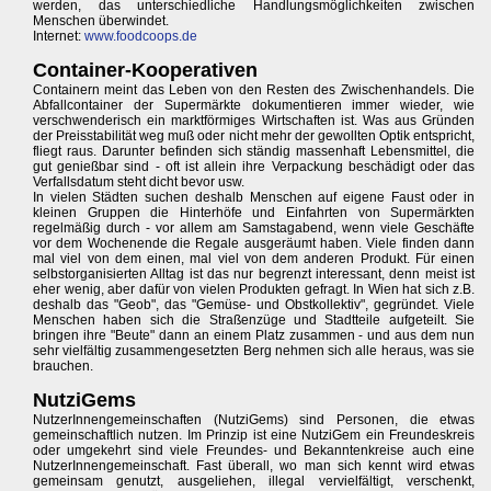
werden, das unterschiedliche Handlungsmöglichkeiten zwischen
Menschen überwindet.
Internet:
www.foodcoops.de
Container-Kooperativen
Containern meint das Leben von den Resten des Zwischenhandels. Die
Abfallcontainer der Supermärkte dokumentieren immer wieder, wie
verschwenderisch ein marktförmiges Wirtschaften ist. Was aus Gründen
der Preisstabilität weg muß oder nicht mehr der gewollten Optik entspricht,
fliegt raus. Darunter befinden sich ständig massenhaft Lebensmittel, die
gut genießbar sind - oft ist allein ihre Verpackung beschädigt oder das
Verfallsdatum steht dicht bevor usw.
In vielen Städten suchen deshalb Menschen auf eigene Faust oder in
kleinen Gruppen die Hinterhöfe und Einfahrten von Supermärkten
regelmäßig durch - vor allem am Samstagabend, wenn viele Geschäfte
vor dem Wochenende die Regale ausgeräumt haben. Viele finden dann
mal viel von dem einen, mal viel von dem anderen Produkt. Für einen
selbstorganisierten Alltag ist das nur begrenzt interessant, denn meist ist
eher wenig, aber dafür von vielen Produkten gefragt. In Wien hat sich z.B.
deshalb das "Geob", das "Gemüse- und Obstkollektiv", gegründet. Viele
Menschen haben sich die Straßenzüge und Stadtteile aufgeteilt. Sie
bringen ihre "Beute" dann an einem Platz zusammen - und aus dem nun
sehr vielfältig zusammengesetzten Berg nehmen sich alle heraus, was sie
brauchen.
NutziGems
NutzerInnengemeinschaften (NutziGems) sind Personen, die etwas
gemeinschaftlich nutzen. Im Prinzip ist eine NutziGem ein Freundeskreis
oder umgekehrt sind viele Freundes- und Bekanntenkreise auch eine
NutzerInnengemeinschaft. Fast überall, wo man sich kennt wird etwas
gemeinsam genutzt, ausgeliehen, illegal vervielfältigt, verschenkt,