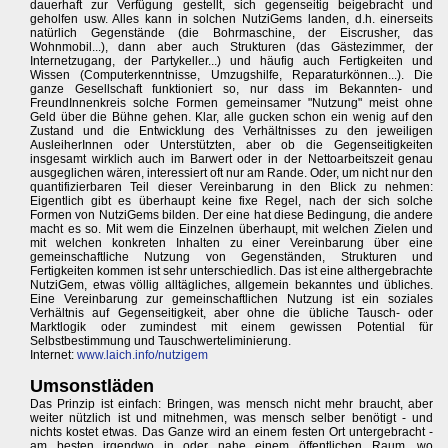
dauerhaft zur Verfügung gestellt, sich gegenseitig beigebracht und
geholfen usw. Alles kann in solchen NutziGems landen, d.h. einerseits
natürlich Gegenstände (die Bohrmaschine, der Eiscrusher, das
Wohnmobil...), dann aber auch Strukturen (das Gästezimmer, der
Internetzugang, der Partykeller...) und häufig auch Fertigkeiten und
Wissen (Computerkenntnisse, Umzugshilfe, Reparaturkönnen...). Die
ganze Gesellschaft funktioniert so, nur dass im Bekannten- und
FreundInnenkreis solche Formen gemeinsamer "Nutzung" meist ohne
Geld über die Bühne gehen. Klar, alle gucken schon ein wenig auf den
Zustand und die Entwicklung des Verhältnisses zu den jeweiligen
AusleiherInnen oder Unterstützten, aber ob die Gegenseitigkeiten
insgesamt wirklich auch im Barwert oder in der Nettoarbeitszeit genau
ausgeglichen wären, interessiert oft nur am Rande. Oder, um nicht nur den
quantifizierbaren Teil dieser Vereinbarung in den Blick zu nehmen:
Eigentlich gibt es überhaupt keine fixe Regel, nach der sich solche
Formen von NutziGems bilden. Der eine hat diese Bedingung, die andere
macht es so. Mit wem die Einzelnen überhaupt, mit welchen Zielen und
mit welchen konkreten Inhalten zu einer Vereinbarung über eine
gemeinschaftliche Nutzung von Gegenständen, Strukturen und
Fertigkeiten kommen ist sehr unterschiedlich. Das ist eine althergebrachte
NutziGem, etwas völlig alltägliches, allgemein bekanntes und übliches.
Eine Vereinbarung zur gemeinschaftlichen Nutzung ist ein soziales
Verhältnis auf Gegenseitigkeit, aber ohne die übliche Tausch- oder
Marktlogik oder zumindest mit einem gewissen Potential für
Selbstbestimmung und Tauschwerteliminierung.
Internet:
www.laich.info/nutzigem
Umsonstläden
Das Prinzip ist einfach: Bringen, was mensch nicht mehr braucht, aber
weiter nützlich ist und mitnehmen, was mensch selber benötigt - und
nichts kostet etwas. Das Ganze wird an einem festen Ort untergebracht -
am besten irgendwo in oder nahe einem öffentlichen Raum, wo