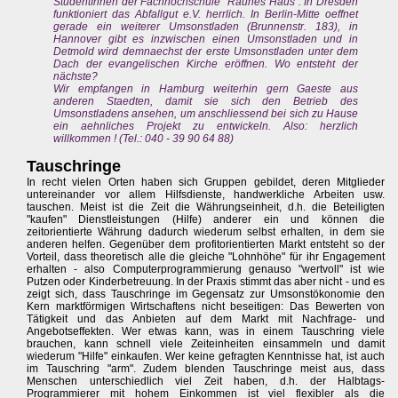
StudentInnen der Fachhochschule "Rauhes Haus". In Dresden
funktioniert das Abfallgut e.V. herrlich. In Berlin-Mitte oeffnet
gerade ein weiterer Umsonstladen (Brunnenstr. 183), in
Hannover gibt es inzwischen einen Umsonstladen und in
Detmold wird demnaechst der erste Umsonstladen unter dem
Dach der evangelischen Kirche eröffnen. Wo entsteht der
nächste?
Wir empfangen in Hamburg weiterhin gern Gaeste aus
anderen Staedten, damit sie sich den Betrieb des
Umsonstladens ansehen, um anschliessend bei sich zu Hause
ein aehnliches Projekt zu entwickeln. Also: herzlich
willkommen ! (Tel.: 040 - 39 90 64 88)
Tauschringe
In recht vielen Orten haben sich Gruppen gebildet, deren Mitglieder
untereinander vor allem Hilfsdienste, handwerkliche Arbeiten usw.
tauschen. Meist ist die Zeit die Währungseinheit, d.h. die Beteiligten
"kaufen" Dienstleistungen (Hilfe) anderer ein und können die
zeitorientierte Währung dadurch wiederum selbst erhalten, in dem sie
anderen helfen. Gegenüber dem profitorientierten Markt entsteht so der
Vorteil, dass theoretisch alle die gleiche "Lohnhöhe" für ihr Engagement
erhalten - also Computerprogrammierung genauso "wertvoll" ist wie
Putzen oder Kinderbetreuung. In der Praxis stimmt das aber nicht - und es
zeigt sich, dass Tauschringe im Gegensatz zur Umsonstökonomie den
Kern marktförmigen Wirtschaftens nicht beseitigen: Das Bewerten von
Tätigkeit und das Anbieten auf dem Markt mit Nachfrage- und
Angebotseffekten. Wer etwas kann, was in einem Tauschring viele
brauchen, kann schnell viele Zeiteinheiten einsammeln und damit
wiederum "Hilfe" einkaufen. Wer keine gefragten Kenntnisse hat, ist auch
im Tauschring "arm". Zudem blenden Tauschringe meist aus, dass
Menschen unterschiedlich viel Zeit haben, d.h. der Halbtags-
Programmierer mit hohem Einkommen ist viel flexibler als die