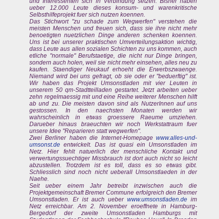
und Interessenten sich in Verbindung setzen. Bisher haben
ueber 12.000 Leute dieses konsum- und warenkritische
Selbsthilfeprojekt fuer sich nutzen koennen.
Das Stichwort "zu schade zum Wegwerfen" verstehen die
meisten Menschen und freuen sich, dass sie ihre nicht mehr
benoetigten nuetzlichen Dinge anderen schenken koennen.
Uns ist bei unserer praktischen Umverteilungsaktion wichtig,
dass Leute aus allen sozialen Schichten zu uns kommen, auch
etliche "normale" Berufstaetige, die nicht nur Dinge bringen,
sondern auch holen, weil sie nicht mehr einsehen, alles neu zu
kaufen. Staendiger Neukauf erhoeht die Erwerbszwaenge.
Niemand wird bei uns gefragt, ob sie oder er "beduerftig" ist.
Wir haben das Projekt Umsonstladen mit vier Leuten in
unserem 50 qm-Stadtteilladen gestartet. Jetzt arbeiten ueber
zehn regelmaessig mit und eine Reihe weiterer Menschen hilft
ab und zu. Die meisten davon sind als NutzerInnen auf uns
gestossen. In den naechsten Monaten werden wir
wahrscheinlich in etwas groessere Raeume umziehen.
Darueber hinaus braeuchten wir noch Werkstattraum fuer
unsere Idee "Reparieren statt wegwerfen".
Zwei Berliner haben die Internet-Homepage
www.alles-und-
umsonst.de
entwickelt. Das ist quasi ein Umsonstladen im
Netz. Hier fehlt natuerlich der menschliche Kontakt und
verwertungssuechtiger Missbrauch ist dort auch nicht so leicht
abzustellen. Trotzdem ist es toll, dass es so etwas gibt.
Schliesslich sind noch nicht ueberall Umsonstlaeden in der
Naehe.
Seit ueber einem Jahr betreibt inzwischen auch die
Projektgemeinschaft Bremer Commune erfolgreich den Bremer
Umsonstladen. Er ist auch ueber
www.umsonstladen.de
im
Netz erreichbar. Am 2. November eroeffnete in Hamburg-
Bergedorf der zweite Umsonstladen Hamburgs mit