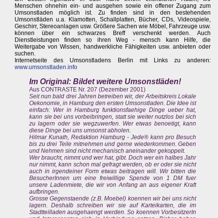
Menschen ohnehin ein- und ausgehen sowie ein offener Zugang zum
Umsonstladen möglich ist. Zu finden sind in den bestehenden
Umsonstläden u.a. Klamotten, Schallplatten, Bücher, CDs, Videospiele,
Geschirr, Stereoanlagen usw. Größere Sachen wie Möbel, Fahrzeuge usw.
können über ein schwarzes Breff verschenkt werden. Auch
Dienstleistungen finden so ihren Weg - mensch kann Hilfe, die
Weitergabe von Wissen, handwerkliche Fähigkeiten usw. anbieten oder
suchen.
Internetseite des Umsonstladens Berlin mit Links zu anderen:
www.umsonstladen.info
Im Original: Bildet weitere Umsonstläden!
Aus CONTRASTE Nr. 207 (Dezember 2001)
Seit nun bald drei Jahren betreiben wir, der Arbeitskreis Lokale
Oekonomie, in Hamburg den ersten Umsonstladen. Die Idee ist
einfach: Wer in Hamburg funktionsfaehige Dinge ueber hat,
kann sie bei uns vorbeibringen, statt sie weiter nutzlos bei sich
zu lagern oder sie wegzuwerfen. Wer etwas benoetigt, kann
diese Dinge bei uns umsonst abholen.
Hilmar Kunath, Redaktion Hamburg - Jede® kann pro Besuch
bis zu drei Teile mitnehmen und gerne wiederkommen. Geben
und Nehmen sind nicht mechanisch aneinander gekoppelt.
Wer braucht, nimmt und wer hat, gibt. Doch wer ein halbes Jahr
nur nimmt, kann schon mal gefragt werden, ob er oder sie nicht
auch in irgendeiner Form etwas beitragen will. Wir bitten die
BesucherInnen um eine freiwillige Spende von 1 DM fuer
unsere Ladenmiete, die wir von Anfang an aus eigener Kraft
aufbringen.
Grosse Gegenstaende (z.B. Moebel) koennen wir bei uns nicht
lagern. Deshalb schreiben wir sie auf Karteikarten, die im
Stadtteilladen ausgehaengt werden. So koennen VorbesitzerIn