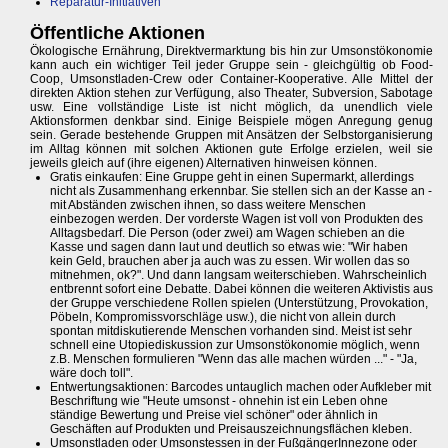
Reparatur-Initiativen
Öffentliche Aktionen
Ökologische Ernährung, Direktvermarktung bis hin zur Umsonstökonomie
kann auch ein wichtiger Teil jeder Gruppe sein - gleichgültig ob Food-
Coop, Umsonstladen-Crew oder Container-Kooperative. Alle Mittel der
direkten Aktion stehen zur Verfügung, also Theater, Subversion, Sabotage
usw. Eine vollständige Liste ist nicht möglich, da unendlich viele
Aktionsformen denkbar sind. Einige Beispiele mögen Anregung genug
sein. Gerade bestehende Gruppen mit Ansätzen der Selbstorganisierung
im Alltag können mit solchen Aktionen gute Erfolge erzielen, weil sie
jeweils gleich auf (ihre eigenen) Alternativen hinweisen können.
Gratis einkaufen: Eine Gruppe geht in einen Supermarkt, allerdings
nicht als Zusammenhang erkennbar. Sie stellen sich an der Kasse an -
mit Abständen zwischen ihnen, so dass weitere Menschen
einbezogen werden. Der vorderste Wagen ist voll von Produkten des
Alltagsbedarf. Die Person (oder zwei) am Wagen schieben an die
Kasse und sagen dann laut und deutlich so etwas wie: "Wir haben
kein Geld, brauchen aber ja auch was zu essen. Wir wollen das so
mitnehmen, ok?". Und dann langsam weiterschieben. Wahrscheinlich
entbrennt sofort eine Debatte. Dabei können die weiteren Aktivistis aus
der Gruppe verschiedene Rollen spielen (Unterstützung, Provokation,
Pöbeln, Kompromissvorschläge usw.), die nicht von allein durch
spontan mitdiskutierende Menschen vorhanden sind. Meist ist sehr
schnell eine Utopiediskussion zur Umsonstökonomie möglich, wenn
z.B. Menschen formulieren "Wenn das alle machen würden ..." - "Ja,
wäre doch toll".
Entwertungsaktionen: Barcodes untauglich machen oder Aufkleber mit
Beschriftung wie "Heute umsonst - ohnehin ist ein Leben ohne
ständige Bewertung und Preise viel schöner" oder ähnlich in
Geschäften auf Produkten und Preisauszeichnungsflächen kleben.
Umsonstladen oder Umsonstessen in der FußgängerInnezone oder