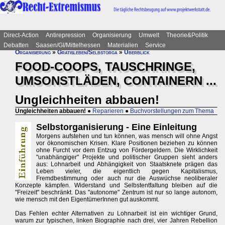
Direct-Action
Antirepression
Organisierung
Umwelt
Theorie&Politik
Debatten
Saasen/GI/Mittelhessen
Materialien
Service
Organisierung
»
Gratisleben/Selbstorga
»
Überblick
FOOD-COOPS, TAUSCHRINGE,
UMSONSTLÄDEN, CONTAINERN ...
Ungleichheiten abbauen!
Ungleichheiten abbauen!
●
Reparieren
●
Buchvorstellungen zum Thema
Selbstorganisierung - Eine Einleitung
Morgens aufstehen und tun können, was mensch will ohne Angst
vor ökonomischen Krisen. Klare Positionen beziehen zu können
ohne Furcht vor dem Entzug von Fördergeldern. Die Wirklichkeit
"unabhängiger" Projekte und politischer Gruppen sieht anders
aus: Lohnarbeit und Abhängigkeit von Staatsknete prägen das
Leben vieler, die eigentlich gegen Kapitalismus,
Fremdbestimmung oder auch nur die Auswüchse neoliberaler
Konzepte kämpfen. Widerstand und Selbstentfaltung bleiben auf die
"Freizeit" beschränkt. Das "autonome" Zentrum ist nur so lange autonom,
wie mensch mit den EigentümerInnen gut auskommt.
Das Fehlen echter Alternativen zu Lohnarbeit ist ein wichtiger Grund,
warum zur typischen, linken Biographie nach drei, vier Jahren Rebellion