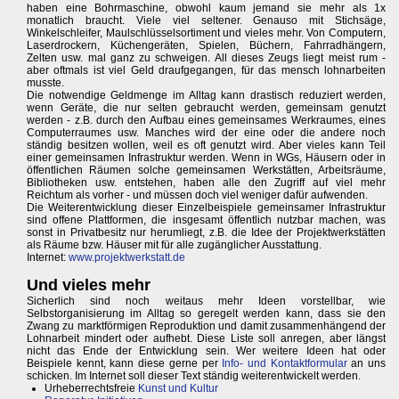
haben eine Bohrmaschine, obwohl kaum jemand sie mehr als 1x
monatlich braucht. Viele viel seltener. Genauso mit Stichsäge,
Winkelschleifer, Maulschlüsselsortiment und vieles mehr. Von Computern,
Laserdrockern, Küchengeräten, Spielen, Büchern, Fahrradhängern,
Zelten usw. mal ganz zu schweigen. All dieses Zeugs liegt meist rum -
aber oftmals ist viel Geld draufgegangen, für das mensch lohnarbeiten
musste.
Die notwendige Geldmenge im Alltag kann drastisch reduziert werden,
wenn Geräte, die nur selten gebraucht werden, gemeinsam genutzt
werden - z.B. durch den Aufbau eines gemeinsames Werkraumes, eines
Computerraumes usw. Manches wird der eine oder die andere noch
ständig besitzen wollen, weil es oft genutzt wird. Aber vieles kann Teil
einer gemeinsamen Infrastruktur werden. Wenn in WGs, Häusern oder in
öffentlichen Räumen solche gemeinsamen Werkstätten, Arbeitsräume,
Bibliotheken usw. entstehen, haben alle den Zugriff auf viel mehr
Reichtum als vorher - und müssen doch viel weniger dafür aufwenden.
Die Weiterentwicklung dieser Einzelbeispiele gemeinsamer Infrastruktur
sind offene Plattformen, die insgesamt öffentlich nutzbar machen, was
sonst in Privatbesitz nur herumliegt, z.B. die Idee der Projektwerkstätten
als Räume bzw. Häuser mit für alle zugänglicher Ausstattung.
Internet:
www.projektwerkstatt.de
Und vieles mehr
Sicherlich sind noch weitaus mehr Ideen vorstellbar, wie
Selbstorganisierung im Alltag so geregelt werden kann, dass sie den
Zwang zu marktförmigen Reproduktion und damit zusammenhängend der
Lohnarbeit mindert oder aufhebt. Diese Liste soll anregen, aber längst
nicht das Ende der Entwicklung sein. Wer weitere Ideen hat oder
Beispiele kennt, kann diese gerne per
Info- und Kontaktformular
an uns
schicken. Im Internet soll dieser Text ständig weiterentwickelt werden.
Urheberrechtsfreie
Kunst und Kultur