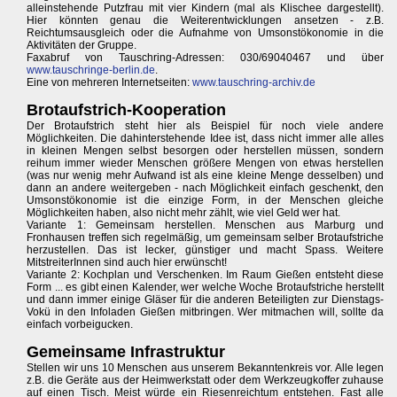
alleinstehende Putzfrau mit vier Kindern (mal als Klischee dargestellt).
Hier könnten genau die Weiterentwicklungen ansetzen - z.B.
Reichtumsausgleich oder die Aufnahme von Umsonstökonomie in die
Aktivitäten der Gruppe.
Faxabruf von Tauschring-Adressen: 030/69040467 und über
www.tauschringe-berlin.de
.
Eine von mehreren Internetseiten:
www.tauschring-archiv.de
Brotaufstrich-Kooperation
Der Brotaufstrich steht hier als Beispiel für noch viele andere
Möglichkeiten. Die dahinterstehende Idee ist, dass nicht immer alle alles
in kleinen Mengen selbst besorgen oder herstellen müssen, sondern
reihum immer wieder Menschen größere Mengen von etwas herstellen
(was nur wenig mehr Aufwand ist als eine kleine Menge desselben) und
dann an andere weitergeben - nach Möglichkeit einfach geschenkt, den
Umsonstökonomie ist die einzige Form, in der Menschen gleiche
Möglichkeiten haben, also nicht mehr zählt, wie viel Geld wer hat.
Variante 1: Gemeinsam herstellen. Menschen aus Marburg und
Fronhausen treffen sich regelmäßig, um gemeinsam selber Brotaufstriche
herzustellen. Das ist lecker, günstiger und macht Spass. Weitere
MitstreiterInnen sind auch hier erwünscht!
Variante 2: Kochplan und Verschenken. Im Raum Gießen entsteht diese
Form ... es gibt einen Kalender, wer welche Woche Brotaufstriche herstellt
und dann immer einige Gläser für die anderen Beteiligten zur Dienstags-
Vokü in den Infoladen Gießen mitbringen. Wer mitmachen will, sollte da
einfach vorbeigucken.
Gemeinsame Infrastruktur
Stellen wir uns 10 Menschen aus unserem Bekanntenkreis vor. Alle legen
z.B. die Geräte aus der Heimwerkstatt oder dem Werkzeugkoffer zuhause
auf einen Tisch. Meist würde ein Riesenreichtum entstehen. Fast alle