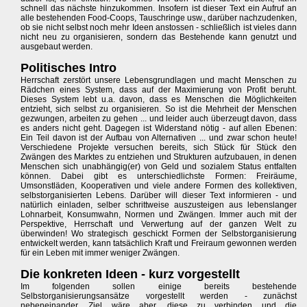
schnell das nächste hinzukommen. Insofern ist dieser Text ein Aufruf an
alle bestehenden Food-Coops, Tauschringe usw., darüber nachzudenken,
ob sie nicht selbst noch mehr Ideen anstossen - schließlich ist vieles dann
nicht neu zu organisieren, sondern das Bestehende kann genutzt und
ausgebaut werden.
Politisches Intro
Herrschaft zerstört unsere Lebensgrundlagen und macht Menschen zu
Rädchen eines System, dass auf der Maximierung von Profit beruht.
Dieses System lebt u.a. davon, dass es Menschen die Möglichkeiten
entzieht, sich selbst zu organisieren. So ist die Mehrheit der Menschen
gezwungen, arbeiten zu gehen ... und leider auch überzeugt davon, dass
es anders nicht geht. Dagegen ist Widerstand nötig - auf allen Ebenen:
Ein Teil davon ist der Aufbau von Alternativen ... und zwar schon heute!
Verschiedene Projekte versuchen bereits, sich Stück für Stück den
Zwängen des Marktes zu entziehen und Strukturen aufzubauen, in denen
Menschen sich unabhängig(er) von Geld und sozialem Status entfalten
können. Dabei gibt es unterschiedlichste Formen: Freiräume,
Umsonstläden, Kooperativen und viele andere Formen des kollektiven,
selbstorganisierten Lebens. Darüber will dieser Text informieren - und
natürlich einladen, selber schrittweise auszusteigen aus lebenslanger
Lohnarbeit, Konsumwahn, Normen und Zwängen. Immer auch mit der
Perspektive, Herrschaft und Verwertung auf der ganzen Welt zu
überwinden! Wo strategisch geschickt Formen der Selbstorganisierung
entwickelt werden, kann tatsächlich Kraft und Freiraum gewonnen werden
für ein Leben mit immer weniger Zwängen.
Die konkreten Ideen - kurz vorgestellt
Im folgenden sollen einige bereits bestehende
Selbstorganisierungsansätze vorgestellt werden - zunächst
nebeneinander. Ziel wäre aber, diese zu verbinden und die