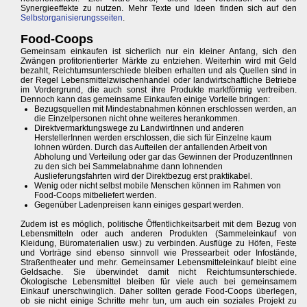
Synergieeffekte zu nutzen. Mehr Texte und Ideen finden sich auf den
Selbstorganisierungsseiten
.
Food-Coops
Gemeinsam einkaufen ist sicherlich nur ein kleiner Anfang, sich den
Zwängen profitorientierter Märkte zu entziehen. Weiterhin wird mit Geld
bezahlt, Reichtumsunterschiede bleiben erhalten und als Quellen sind in
der Regel Lebensmittelzwischenhandel oder landwirtschaftliche Betriebe
im Vordergrund, die auch sonst ihre Produkte marktförmig vertreiben.
Dennoch kann das gemeinsame Einkaufen einige Vorteile bringen:
Bezugsquellen mit Mindestabnahmen können erschlossen werden, an
die Einzelpersonen nicht ohne weiteres herankommen.
Direktvermarktungswege zu LandwirtInnen und anderen
HerstellerInnen werden erschlossen, die sich für Einzelne kaum
lohnen würden. Durch das Aufteilen der anfallenden Arbeit von
Abholung und Verteilung oder gar das Gewinnen der ProduzentInnen
zu den sich bei Sammelabnahme dann lohnenden
Auslieferungsfahrten wird der Direktbezug erst praktikabel.
Wenig oder nicht selbst mobile Menschen können im Rahmen von
Food-Coops mitbeliefert werden.
Gegenüber Ladenpreisen kann einiges gespart werden.
Zudem ist es möglich, politische Öffentlichkeitsarbeit mit dem Bezug von
Lebensmitteln oder auch anderen Produkten (Sammeleinkauf von
Kleidung, Büromaterialien usw.) zu verbinden. Ausflüge zu Höfen, Feste
und Vorträge sind ebenso sinnvoll wie Pressearbeit oder Infostände,
Straßentheater und mehr. Gemeinsamer Lebensmitteleinkauf bleibt eine
Geldsache. Sie überwindet damit nicht Reichtumsunterschiede.
Ökologische Lebensmittel bleiben für viele auch bei gemeinsamem
Einkauf unerschwinglich. Daher sollten gerade Food-Coops überlegen,
ob sie nicht einige Schritte mehr tun, um auch ein soziales Projekt zu