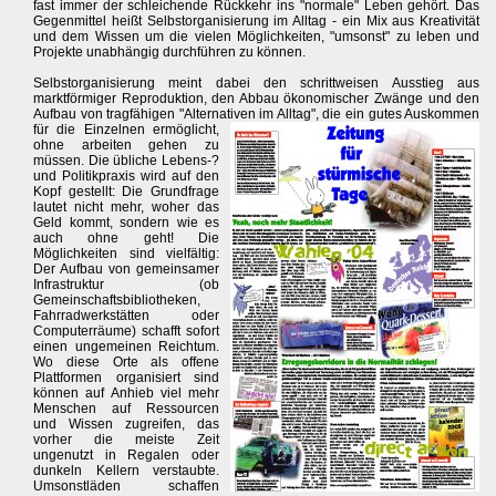
fast immer der schleichende Rückkehr ins "normale" Leben gehört. Das
Gegenmittel heißt Selbstorganisierung im Alltag - ein Mix aus Kreativität
und dem Wissen um die vielen Möglichkeiten, "umsonst" zu leben und
Projekte unabhängig durchführen zu können.
Selbstorganisierung meint dabei den schrittweisen Ausstieg aus
marktförmiger Reproduktion, den Abbau ökonomischer Zwänge und den
Aufbau von tragfähigen "Alternativen im Alltag", die ein gutes Auskommen
für die Einzelnen ermöglicht,
ohne arbeiten gehen zu
müssen. Die übliche Lebens-?
und Politikpraxis wird auf den
Kopf gestellt: Die Grundfrage
lautet nicht mehr, woher das
Geld kommt, sondern wie es
auch ohne geht! Die
Möglichkeiten sind vielfältig:
Der Aufbau von gemeinsamer
Infrastruktur (ob
Gemeinschaftsbibliotheken,
Fahrradwerkstätten oder
Computerräume) schafft sofort
einen ungemeinen Reichtum.
Wo diese Orte als offene
Plattformen organisiert sind
können auf Anhieb viel mehr
Menschen auf Ressourcen
und Wissen zugreifen, das
vorher die meiste Zeit
ungenutzt in Regalen oder
dunkeln Kellern verstaubte.
Umsonstläden schaffen