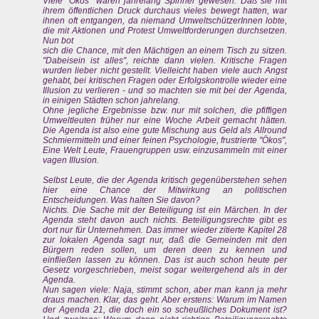
Viele "Ökos" waren jahrelang Spinner gewesen. Daß sie mit
ihrem öffentlichen Druck durchaus vieles bewegt hatten, war
ihnen oft entgangen, da niemand UmweltschützerInnen lobte,
die mit Aktionen und Protest Umweltforderungen durchsetzen.
Nun bot
sich die Chance, mit den Mächtigen an einem Tisch zu sitzen.
"Dabeisein ist alles", reichte dann vielen. Kritische Fragen
wurden lieber nicht gestellt. Vielleicht haben viele auch Angst
gehabt, bei kritischen Fragen oder Erfolgskontrolle wieder eine
Illusion zu verlieren - und so machten sie mit bei der Agenda,
in einigen Städten schon jahrelang.
Ohne jegliche Ergebnisse bzw. nur mit solchen, die pfiffigen
Umweltleuten früher nur eine Woche Arbeit gemacht hätten.
Die Agenda ist also eine gute Mischung aus Geld als Allround
Schmiermitteln und einer feinen Psychologie, frustrierte "Ökos",
Eine Welt Leute, Frauengruppen usw. einzusammeln mit einer
vagen Illusion.
Selbst Leute, die der Agenda kritisch gegenüberstehen sehen
hier eine Chance der Mitwirkung an politischen
Entscheidungen. Was halten Sie davon?
Nichts. Die Sache mit der Beteiligung ist ein Märchen. In der
Agenda steht davon auch nichts. Beteiligungsrechte gibt es
dort nur für Unternehmen. Das immer wieder zitierte Kapitel 28
zur lokalen Agenda sagt nur, daß die Gemeinden mit den
Bürgern reden sollen, um deren deen zu kennen und
einfließen lassen zu können. Das ist auch schon heute per
Gesetz vorgeschrieben, meist sogar weitergehend als in der
Agenda.
Nun sagen viele: Naja, stimmt schon, aber man kann ja mehr
draus machen. Klar, das geht. Aber erstens: Warum im Namen
der Agenda 21, die doch ein so scheußliches Dokument ist?