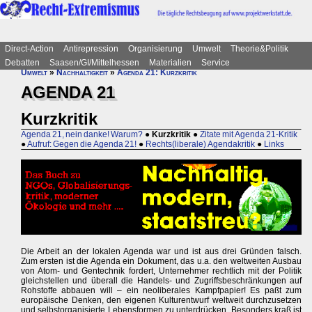
Direct-Action
Antirepression
Organisierung
Umwelt
Theorie&Politik
Debatten
Saasen/GI/Mittelhessen
Materialien
Service
Umwelt
»
Nachhaltigkeit
»
Agenda 21: Kurzkritik
AGENDA 21
Kurzkritik
Agenda 21, nein danke! Warum?
●
Kurzkritik
●
Zitate mit Agenda 21-Kritik
●
Aufruf: Gegen die Agenda 21!
●
Rechts(liberale) Agendakritik
●
Links
Die Arbeit an der lokalen Agenda war und ist aus drei Gründen falsch.
Zum ersten ist die Agenda ein Dokument, das u.a. den weltweiten Ausbau
von Atom- und Gentechnik fordert, Unternehmer rechtlich mit der Politik
gleichstellen und überall die Handels- und Zugriffsbeschränkungen auf
Rohstoffe abbauen will – ein neoliberales Kampfpapier! Es paßt zum
europäische Denken, den eigenen Kulturentwurf weltweit durchzusetzen
und selbstorganisierte Lebensformen zu unterdrücken. Besonders kraß ist