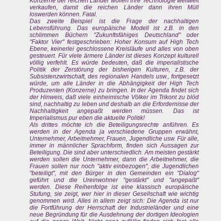
Konzerne der reichen Länder wollen ihre Technologie weltweit
verkaufen, damit die reichen Länder dann ihren Müll
loswerden können. Fatal.
Das zweite Beispiel ist die Frage der nachhaltigen
Lebensführung. Das europäische Modell ist z.B. in den
schlimmen Büchern "Zukunftsfähiges Deutschland" oder
"Faktor Vier" festgeschrieben: Hoher Konsum auf High Tech
Ebene, keinerlei geschlossene Kreisläufe und alles von oben
gesteuert. Für viele ärmere Länder ist dieses Konzept kulturell
völlig verfehlt. Es würde bedeuten, daß die imperialistische
Politik der Zerstörung der bisherigen Kulturen, z.B. der
Subsistenzwirtschaft, des regionalen Handels usw., fortgesetzt
würde, um alle Länder in die Abhängigkeit der High Tech
Produzenten (Konzerne) zu bringen. In der Agenda findet sich
der Hinweis, daß viele einheimische Völker im Trikont zu blöd
sind, nachhaltig zu leben und deshalb an die Erfordernisse der
Nachhaltigkeit angepaßt werden müssen. Das ist
Imperialismus pur eben die aktuelle Politik!
Als drittes möchte ich die Beteiligungsrechte anführen. Es
werden in der Agenda ja verschiedene Gruppen erwähnt,
Unternehmer, Arbeitnehmer, Frauen, Jugendliche usw. Für alle,
immer in männlicher Sprachform, finden sich Aussagen zur
Beteiligung. Die sind aber unterschiedlich. Am meisten gestärkt
werden sollen die Unternehmer, dann die Arbeitnehmer, die
Frauen sollen nur noch "aktiv einbezogen", die Jugendlichen
"beteiligt", mit den Bürger in den Gemeinden ein "Dialog"
geführt und die Ureinwohner "gestärkt" und "angepaßt"
werden. Diese Reihenfolge ist eine klassisch europäische
Stufung, sie zeigt, wer hier in dieser Gesellschaft wie wichtig
genommen wird. Alles in allem zeigt sich: Die Agenda ist nur
die Fortführung der Herrschaft der Industrieländer und eine
neue Begründung für die Ausdehnung der dortigen Ideologien