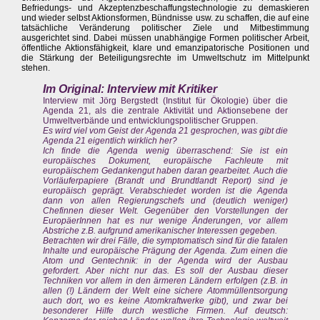
Befriedungs- und Akzeptenzbeschaffungstechnologie zu demaskieren
und wieder selbst Aktionsformen, Bündnisse usw. zu schaffen, die auf eine
tatsächliche Veränderung politischer Ziele und Mitbestimmung
ausgerichtet sind. Dabei müssen unabhängige Formen politischer Arbeit,
öffentliche Aktionsfähigkeit, klare und emanzipatorische Positionen und
die Stärkung der Beteiligungsrechte im Umweltschutz im Mittelpunkt
stehen.
Im Original: Interview mit Kritiker
Interview mit Jörg Bergstedt (Institut für Ökologie) über die
Agenda 21, als die zentrale Aktivität und Aktionsebene der
Umweltverbände und entwicklungspolitischer Gruppen.
Es wird viel vom Geist der Agenda 21 gesprochen, was gibt die
Agenda 21 eigentlich wirklich her?
Ich finde die Agenda wenig überraschend: Sie ist ein
europäisches Dokument, europäische Fachleute mit
europäischem Gedankengut haben daran gearbeitet. Auch die
Vorläuferpapiere (Brandt und Brundtlandt Report) sind je
europäisch geprägt. Verabschiedet worden ist die Agenda
dann von allen Regierungschefs und (deutlich weniger)
Chefinnen dieser Welt. Gegenüber den Vorstellungen der
EuropäerInnen hat es nur wenige Änderungen, vor allem
Abstriche z.B. aufgrund amerikanischer Interessen gegeben.
Betrachten wir drei Fälle, die symptomatisch sind für die fatalen
Inhalte und europäische Prägung der Agenda. Zum einen die
Atom und Gentechnik: in der Agenda wird der Ausbau
gefordert. Aber nicht nur das. Es soll der Ausbau dieser
Techniken vor allem in den ärmeren Ländern erfolgen (z.B. in
allen (!) Ländern der Welt eine sichere Atommüllentsorgung
auch dort, wo es keine Atomkraftwerke gibt), und zwar bei
besonderer Hilfe durch westliche Firmen. Auf deutsch: