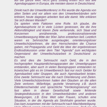
auf die ganze Welt. Nicht ganz zufällig finden sich fast alle
Agendagruppen in Europa, die meisten davon in Deutschland.
Direkt nach der Umweltkonferenz in Rio wurde die Agenda von
allen Seiten und vor allem von den Umweltverbänden sehr
kritisiert, heute dagegen arbeiten fast alle damit. Wie erklären
Sie sich diesen Wandel?
Da spielen viele Faktoren eine Rolle. Ich glaube, die
Agendaeuphorie ist in viele Lücken gestossen, die die ihre
Aktionsfähigkeit und klaren Ziele verlierende, sich Staat und
Konzernen annäherende, professionalisierende
Umweltbewegung Mitte der 90er Jahre entstehen ließ. Letztlich
waren es Sehnsüchte ausgelaugter, orientierungsloser
UmweltschützerInnen, die den Herrschenden die Chance
gaben, mit Propaganda und Geld die Idee der ergebnislosen
Endlosdiskussion unter dem Titel "Agenda" zum wichtigsten
Gegenstand der Umweltschutzarbeit in Deutschland zu
machen.
Es sind dies die Sehnsucht nach Geld, die in den
hochgestylten Hauptamtlichenapparaten der Umweltgruppen
entstanden, aber auch in vielen Basisgruppen entstanden ist.
Inzwischen gibt es im Umweltbereich fast nur noch Gelder für
Agendaarbeit oder Gruppen, die auch Agendaarbeit leisten.
Eine zweite Sehnsucht war die nach Orientierung und Zielen.
Viele UmweltschützerInnen hatten den Glauben an die alten
Ziele verloren. Mißerfolge, gezielte Verwirrung z.B. durch
Etikettenschwindel und sprachliche "Verökologisierung" von
fast allem in dieser Gesellschaft sowie fehlende
Strategiediskussion in den Umweltverbänden und anderen
Bewegungen, z.B. Eine Welt oder Frauen, schufen eine
Situation, in der die Agenda als Strohhalm gesehen wurde.
Das kam zusammen mit der Sehnsucht nach Machtbeteiligung.