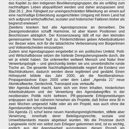
das Kapitel zu den indigenen Bevölkerungsgruppen, die als unfähig zum
nachhaltigen Leben abqualifiziert werden und daher anzupassen sind.
Zitat 26.1: „Ihre Fähigkeit zur uneingeschränkten Mitwirkung an einem auf
eine nachhaltige Entwicklung ausgerichteten Umgang mit ihrem Land hat
sich aufgrund wirtschaftlicher, sozialer und historischer Faktoren bisher als
begrenzt erwiesen”.
Zweitens kranken fast alle Agendaprozesse an denselben. Die
Zwangsmoderation schafft Harmonie, ist aber klaren Positionen und
Beschlüssen abträglich. Der Konsenszwang läßt oft nur den kleinsten
gemeinsamen Nenner Null zu. Förderrichtlinien geben Arbeitsstrukturen
vor. Besser wäre, sich für die tatsächliche Verbesserung von BürgerInnen
und Volksentscheiden einzusetzen.
Zudem sind Agendagruppen eingebettet in ein politisches Umfeld. Polit-
und Wirtschaftsbosse setzen die härteste Deregulierungswelle durch, die
wir je erlebt haben. Sie unterwerfen weltweit Mensch und Natur ihrer
Verwertungslogik – und gleichzeitig bieten sie uns unverbindliche runde
Tische an. Die gesamte Nachhaltigkeitsdebatte negiert die Existenz von
Machtstrukturen, dadurch werden diese legitimiert und gestärkt. Einen
Höhepunkt bildete das Jahr 2000, als die Neoliberalismus-
Propagandashow Expo 2000 unter dem Label „Agenda 21“ neue
Atomkraftwerke, Gentechnik, Transrapid usw. verkaufte.
Wer Agenda-Arbeit macht, kann sich von ihren Inhalten, hinderlichen
Arbeitsstrukturen und der Verwertung des Agendabegriffes in der
neoliberalen Politik nicht befreien. PR-gepowerte Erfolgsmeldungen
entpuppen sich bei näherem hinsehen als Projekte, daß früher eine BI in
zwei Wochen umgesetzt hätte oder als ein Projekt, was auch ohne die
Agendarunden schon bestand.
Die Agenda 21 schuf keine neuen Handlungsmöglichkeiten, stiftete aber
Verwirrung, innerhalb derer Beteiligungsrechte, soziale und
Umweltstandards massiv abgebaut wurden. Wo die Prozesse durch
Langeweile nicht von selbst zum Erliegen gekommen sind, ist es wichtig,
endlich aus der Agendaarbeit auszusteigen, diesen Prozeß als