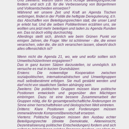
Und zweitens: Warum dann nicht richtige Beteiligungsrechte
fordern und sich z.B. für die Verbesserung von BürgerInnen
und Volksentscheiden einsetzen?
Während wir unsere Zeit und Kraft an Agenda Tischen
verbringen, findet in der Politik die heftigste Deregulierung, d.h.
das Abschaffen von Beteiligungsrechten statt, die unser Land
je erlebt hat. Und die selben PolitikerInnen erzählen uns, sie
wollten uns jetzt mehr beteiligen und laden zu Agenda Runden
ein. Das ist doch völlig durchsichtig.
Allerdings stellt sich, ähnlich wie beim Grünen Punkt vor
einigen Jahren, die Frage: Wer ist schlimmer - die, die einen
verarschen, oder die, die sich verarschen lassen, obwohl doch
alles offensichtlich ist?
Wenn nicht die Agenda 21, wo, wie und wofür sollten sich
UmweltschützerInnen engagieren?
Das in ganz kurzen Sätzen darzustellen, ist unmöglich. Ich
versuche es mal in kurzen Grundsätzen:
Erstens: Die notwendige Kooperation zwischen
sozialpolitischen, internationalistischen und Umweltgruppen
muß selbstbestimmt erfolgen. Sie muß gestärkt werden und
darf nicht von staatlichen Stellen abhängig sein.
Zweitens: Die politischen Gruppen müssen klare politische
Positionen entwickeln und gegenüber den Mächtigen
einbringen. Dazu ist eine bessere Zusammenarbeit der
Gruppen nötig, die für gesamtgesellschaftliche Änderungen im
Sinne einer herrschaftsfreien und ökologischen Welt eintreten.
Drittens: Klare Positionen und Forderungen müssen
immerwährende Kompromißbereitschaft ersetzen.
Viertens: Politische Gruppen müssen den Ausbau echter
Beteiligungsrechte (direkte Demokratie, Akteneinsicht,
Dezentralisierung politischer Entscheidungen) fordern und sich