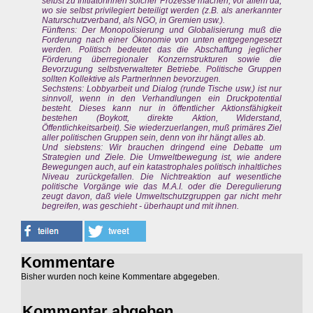
selbst zu InitiatorInnen solcher Prozesse machen, vor allem da,
wo sie selbst privilegiert beteiligt werden (z.B. als anerkannter
Naturschutzverband, als NGO, in Gremien usw.).
Fünftens: Der Monopolisierung und Globalisierung muß die
Forderung nach einer Ökonomie von unten entgegengesetzt
werden. Politisch bedeutet das die Abschaffung jeglicher
Förderung überregionaler Konzernstrukturen sowie die
Bevorzugung selbstverwalteter Betriebe. Politische Gruppen
sollten Kollektive als PartnerInnen bevorzugen.
Sechstens: Lobbyarbeit und Dialog (runde Tische usw.) ist nur
sinnvoll, wenn in den Verhandlungen ein Druckpotential
besteht. Dieses kann nur in öffentlicher Aktionsfähigkeit
bestehen (Boykott, direkte Aktion, Widerstand,
Öffentlichkeitsarbeit). Sie wiederzuerlangen, muß primäres Ziel
aller politischen Gruppen sein, denn von ihr hängt alles ab.
Und siebstens: Wir brauchen dringend eine Debatte um
Strategien und Ziele. Die Umweltbewegung ist, wie andere
Bewegungen auch, auf ein katastrophales politisch inhaltliches
Niveau zurückgefallen. Die Nichtreaktion auf wesentliche
politische Vorgänge wie das M.A.I. oder die Deregulierung
zeugt davon, daß viele Umweltschutzgruppen gar nicht mehr
begreifen, was geschieht - überhaupt und mit ihnen.
Kommentare
Bisher wurden noch keine Kommentare abgegeben.
Kommentar abgeben