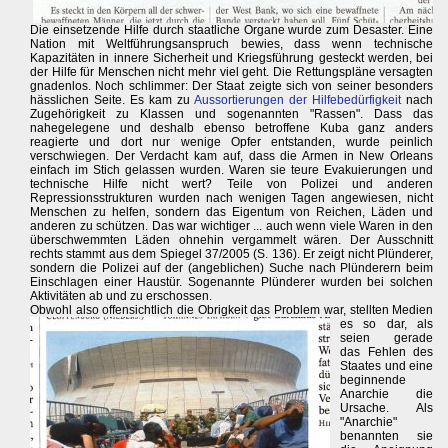
Die einsetzende Hilfe durch staatliche Organe wurde zum Desaster. Eine
Nation mit Weltführungsanspruch bewies, dass wenn technische
Kapazitäten in innere Sicherheit und Kriegsführung gesteckt werden, bei
der Hilfe für Menschen nicht mehr viel geht. Die Rettungspläne versagten
gnadenlos. Noch schlimmer: Der Staat zeigte sich von seiner besonders
hässlichen Seite. Es kam zu
Aussortierungen der Hilfebedürfigkeit
nach
Zugehörigkeit zu Klassen und sogenannten "Rassen". Dass das
nahegelegene und deshalb ebenso betroffene Kuba ganz anders
reagierte und dort nur wenige Opfer entstanden, wurde peinlich
verschwiegen. Der Verdacht kam auf, dass die Armen in New Orleans
einfach im Stich gelassen wurden. Waren sie teure Evakuierungen und
technische Hilfe nicht wert? Teile von Polizei und anderen
Repressionsstrukturen wurden nach wenigen Tagen angewiesen, nicht
Menschen zu helfen, sondern das Eigentum von Reichen, Läden und
anderen zu schützen. Das war wichtiger ... auch wenn viele Waren in den
überschwemmten Läden ohnehin vergammelt wären. Der Ausschnitt
rechts stammt aus dem Spiegel 37/2005 (S. 136). Er zeigt nicht Plünderer,
sondern die Polizei auf der (angeblichen) Suche nach Plünderern beim
Einschlagen einer Haustür. Sogenannte Plünderer wurden bei solchen
Aktivitäten ab und zu erschossen.
Obwohl also offensichtlich die Obrigkeit das Problem war,
stellten Medien
es so dar, als
seien gerade
das Fehlen des
Staates und eine
beginnende
Anarchie die
Ursache. Als
"Anarchie"
benannten sie