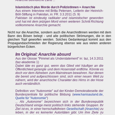
Anarchie befindliche Land ...
Islamistisch plus Morde durch PolizistInnen = Anarchie
Aus einem Interview mit Britta Petersen, Leiterin der Heinrich-
Böll-Stiftung in Pakistan, in: FR. 3.3.2011 (S. 9)
Pakistan ist eindeutig radikaler und islamistischer geworden
und hat mit dem jetzigen Mord einen weiteren Schritt Richtung
vollkommene Anarchie gemacht.
Nicht nur die Anarchie, sondern auch die AnarchistInnen werden mit dem
Bann des Bösen belegt - und alle politischen Strömungen, die in den
gleichen Topf geworfen werden. Solches Gedankengut kommt aus den
Propagandaschmieden der Regierung ebenso wie aus vielen anderen
bürgerlichen Ecken.
Im Original: Anarchie absurd
Aus der Glosse "Pimmel als Understatement" in: taz, 14.3.2011
(taz-akademie 1)
Dabei täte es ganz gut, wenn das Glied viel häufiger an die
Öffentlichkeit gelangte und dem Hosenstall entflöhe. Könnte es
doch vor dem Abheben zum Mainstream bewahren. Nur denen
die bereit und aufgeschlossen sind, sich einer neuen Welt zu
nähern, wird der anarchische Charakter des Hirns in der Hose
auch verständlich.
Definition von "Autonomie" auf der Kinder-Demokratieseite der
Bundeszentrale für politische Bildung (
www.hanisauland.de
,
Quelle für "Autonomie"
)
... Als „Autonome“ bezeichnen sich in der Bundesrepublik
Deutschland einige meist politisch links stehende Gruppen. Ihr
Ziel ist es, in einer herrschaftsfreien
Gesellschaft
(
Anarchie
) zu
leben, in der es keinerlei Autoritäten gibt. Um ihre Ziele zu