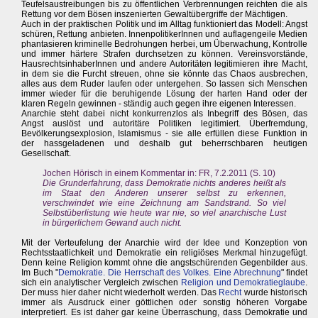
Teufelsaustreibungen bis zu öffentlichen Verbrennungen reichten die als
Rettung vor dem Bösen inszenierten Gewaltübergriffe der Mächtigen.
Auch in der praktischen Politik und im Alltag funktioniert das Modell: Angst
schüren, Rettung anbieten. InnenpolitikerInnen und auflagengeile Medien
phantasieren kriminelle Bedrohungen herbei, um Überwachung, Kontrolle
und immer härtere Strafen durchsetzen zu können. Vereinsvorstände,
HausrechtsinhaberInnen und andere Autoritäten legitimieren ihre Macht,
in dem sie die Furcht streuen, ohne sie könnte das Chaos ausbrechen,
alles aus dem Ruder laufen oder untergehen. So lassen sich Menschen
immer wieder für die beruhigende Lösung der harten Hand oder der
klaren Regeln gewinnen - ständig auch gegen ihre eigenen Interessen.
Anarchie steht dabei nicht konkurrenzlos als Inbegriff des Bösen, das
Angst auslöst und autoritäre Politiken legitimiert. Überfremdung,
Bevölkerungsexplosion, Islamismus - sie alle erfüllen diese Funktion in
der hassgeladenen und deshalb gut beherrschbaren heutigen
Gesellschaft.
Jochen Hörisch in einem Kommentar in: FR, 7.2.2011 (S. 10)
Die Grunderfahrung, dass Demokratie nichts anderes heißt als
im Staat den Anderen unserer selbst zu erkennen,
verschwindet wie eine Zeichnung am Sandstrand. So viel
Selbstüberlistung wie heute war nie, so viel anarchische Lust
in bürgerlichem Gewand auch nicht.
Mit der Verteufelung der Anarchie wird der Idee und Konzeption von
Rechtsstaatlichkeit und Demokratie ein religiöses Merkmal hinzugefügt.
Denn keine Religion kommt ohne die angstschürenden Gegenbilder aus.
Im Buch "
Demokratie. Die Herrschaft des Volkes. Eine Abrechnung
" findet
sich ein analytischer Vergleich zwischen
Religion und Demokratieglaube
.
Der muss hier daher nicht wiederholt werden. Das
Recht
wurde historisch
immer als Ausdruck einer göttlichen oder sonstig höheren Vorgabe
interpretiert. Es ist daher gar keine Überraschung, dass Demokratie und