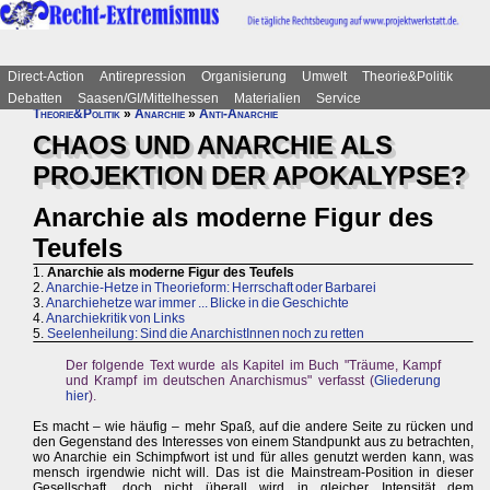
Direct-Action
Antirepression
Organisierung
Umwelt
Theorie&Politik
Debatten
Saasen/GI/Mittelhessen
Materialien
Service
Theorie&Politik
»
Anarchie
»
Anti-Anarchie
CHAOS UND ANARCHIE ALS
PROJEKTION DER APOKALYPSE?
Anarchie als moderne Figur des
Teufels
1.
Anarchie als moderne Figur des Teufels
2.
Anarchie-Hetze in Theorieform: Herrschaft oder Barbarei
3.
Anarchiehetze war immer ... Blicke in die Geschichte
4.
Anarchiekritik von Links
5.
Seelenheilung: Sind die AnarchistInnen noch zu retten
Der folgende Text wurde als Kapitel im Buch "Träume, Kampf
und Krampf im deutschen Anarchismus" verfasst (
Gliederung
hier
).
Es macht – wie häufig – mehr Spaß, auf die andere Seite zu rücken und
den Gegenstand des Interesses von einem Standpunkt aus zu betrachten,
wo Anarchie ein Schimpfwort ist und für alles genutzt werden kann, was
mensch irgendwie nicht will. Das ist die Mainstream-Position in dieser
Gesellschaft, doch nicht überall wird in gleicher Intensität dem