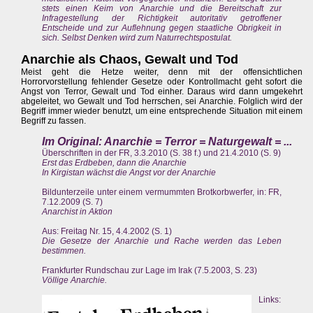
stets einen Keim von Anarchie und die Bereitschaft zur
Infragestellung der Richtigkeit autoritativ getroffener
Entscheide und zur Auflehnung gegen staatliche Obrigkeit in
sich. Selbst Denken wird zum Naturrechtspostulat.
Anarchie als Chaos, Gewalt und Tod
Meist geht die Hetze weiter, denn mit der offensichtlichen
Horrorvorstellung fehlender Gesetze oder Kontrollmacht geht sofort die
Angst von Terror, Gewalt und Tod einher. Daraus wird dann umgekehrt
abgeleitet, wo Gewalt und Tod herrschen, sei Anarchie. Folglich wird der
Begriff immer wieder benutzt, um eine entsprechende Situation mit einem
Begriff zu fassen.
Im Original: Anarchie = Terror = Naturgewalt = ...
Überschriften in der FR, 3.3.2010 (S. 38 f.) und 21.4.2010 (S. 9)
Erst das Erdbeben, dann die Anarchie
In Kirgistan wächst die Angst vor der Anarchie
Bildunterzeile unter einem vermummten Brotkorbwerfer, in: FR,
7.12.2009 (S. 7)
Anarchist in Aktion
Aus: Freitag Nr. 15, 4.4.2002 (S. 1)
Die Gesetze der Anarchie und Rache werden das Leben
bestimmen.
Frankfurter Rundschau zur Lage im Irak (7.5.2003, S. 23)
Völlige Anarchie.
Links: