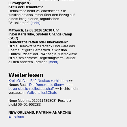
Ludwigsplatz)
Kritik der Demokratie
Demokratie heißt Volksherrschaft. Sie
funktioniert also immer über den Bezug auf
einem imaginierten, organischen
"Volkskörper".
[mehr]
Mittwoch, 19.08.2026 16:30 Uhr
in/bei Karlsruhe, System Change Camp
(SCC)
Demokratie retten oder überwinden?
Ist die Demokratie zu retten? Und wäre das
überhaupt gut? Gerne wird ja Winston
Churchill zitiert, der 1947 sagte: "Demokratie
ist die schlechteste Regierungsform - außer
all den anderen Formen".
[mehr]
Weiterlesen
Kreis Gießen: B49-Neubau verhindern
++
Neues Buch:
Die Demokratie überwinden,
bevor sie sich selbst abschafft
++ Nichts mehr
verpassen:
Mailverteiler&Chats
Neue Mobilnr.: 015511439808), Festnetz
bleibt 06401-903283
NEW ORLEANS: KATRINA-ANARCHIE
Einleitung