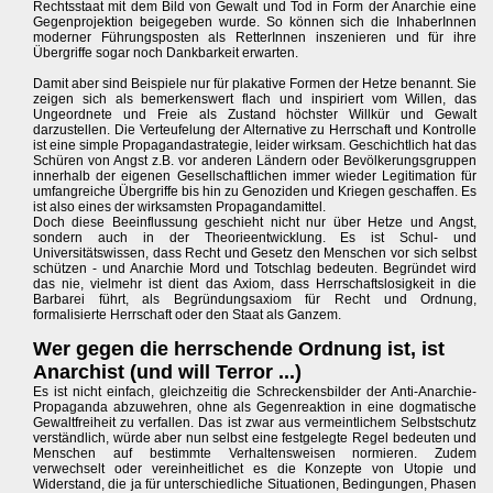
Rechtsstaat mit dem Bild von Gewalt und Tod in Form der Anarchie eine
Gegenprojektion beigegeben wurde. So können sich die InhaberInnen
moderner Führungsposten als RetterInnen inszenieren und für ihre
Übergriffe sogar noch Dankbarkeit erwarten.
Damit aber sind Beispiele nur für plakative Formen der Hetze benannt. Sie
zeigen sich als bemerkenswert flach und inspiriert vom Willen, das
Ungeordnete und Freie als Zustand höchster Willkür und Gewalt
darzustellen. Die Verteufelung der Alternative zu Herrschaft und Kontrolle
ist eine simple Propagandastrategie, leider wirksam. Geschichtlich hat das
Schüren von Angst z.B. vor anderen Ländern oder Bevölkerungsgruppen
innerhalb der eigenen Gesellschaftlichen immer wieder Legitimation für
umfangreiche Übergriffe bis hin zu Genoziden und Kriegen geschaffen. Es
ist also eines der wirksamsten Propagandamittel.
Doch diese Beeinflussung geschieht nicht nur über Hetze und Angst,
sondern auch in der Theorieentwicklung. Es ist Schul- und
Universitätswissen, dass Recht und Gesetz den Menschen vor sich selbst
schützen - und Anarchie Mord und Totschlag bedeuten. Begründet wird
das nie, vielmehr ist dient das Axiom, dass Herrschaftslosigkeit in die
Barbarei führt, als Begründungsaxiom für Recht und Ordnung,
formalisierte Herrschaft oder den Staat als Ganzem.
Wer gegen die herrschende Ordnung ist, ist
Anarchist (und will Terror ...)
Es ist nicht einfach, gleichzeitig die Schreckensbilder der Anti-Anarchie-
Propaganda abzuwehren, ohne als Gegenreaktion in eine dogmatische
Gewaltfreiheit zu verfallen. Das ist zwar aus vermeintlichem Selbstschutz
verständlich, würde aber nun selbst eine festgelegte Regel bedeuten und
Menschen auf bestimmte Verhaltensweisen normieren. Zudem
verwechselt oder vereinheitlichet es die Konzepte von Utopie und
Widerstand, die ja für unterschiedliche Situationen, Bedingungen, Phasen