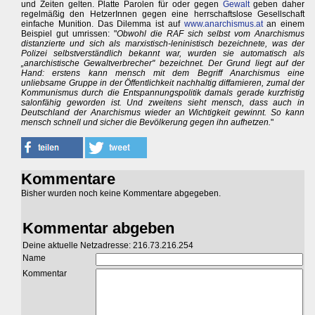
und Zeiten gelten. Platte Parolen für oder gegen
Gewalt
geben daher
regelmäßig den HetzerInnen gegen eine herrschaftslose Gesellschaft
einfache Munition. Das Dilemma ist auf
www.anarchismus.at
an einem
Beispiel gut umrissen: "
Obwohl die RAF sich selbst vom Anarchismus
distanzierte und sich als marxistisch-leninistisch bezeichnete, was der
Polizei selbstverständlich bekannt war, wurden sie automatisch als
„anarchistische Gewaltverbrecher" bezeichnet. Der Grund liegt auf der
Hand: erstens kann mensch mit dem Begriff Anarchismus eine
unliebsame Gruppe in der Öffentlichkeit nachhaltig diffamieren, zumal der
Kommunismus durch die Entspannungspolitik damals gerade kurzfristig
salonfähig geworden ist. Und zweitens sieht mensch, dass auch in
Deutschland der Anarchismus wieder an Wichtigkeit gewinnt. So kann
mensch schnell und sicher die Bevölkerung gegen ihn aufhetzen.
"
Kommentare
Bisher wurden noch keine Kommentare abgegeben.
Kommentar abgeben
Deine aktuelle Netzadresse: 216.73.216.254
Name
Kommentar