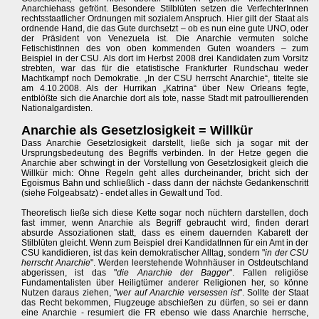
Anarchiehass gefrönt. Besondere Stilblüten setzen die VerfechterInnen
rechtsstaatlicher Ordnungen mit sozialem Anspruch. Hier gilt der Staat als
ordnende Hand, die das Gute durchsetzt – ob es nun eine gute UNO, oder
der Präsident von Venezuela ist. Die Anarchie vermuten solche
FetischistInnen des von oben kommenden Guten woanders – zum
Beispiel in der CSU. Als dort im Herbst 2008 drei Kandidaten zum Vorsitz
strebten, war das für die etatistische Frankfurter Rundschau weder
Machtkampf noch Demokratie. „In der CSU herrscht Anarchie“, titelte sie
am 4.10.2008. Als der Hurrikan „Katrina“ über New Orleans fegte,
entblößte sich die Anarchie dort als tote, nasse Stadt mit patroullierenden
Nationalgardisten.
Anarchie als Gesetzlosigkeit = Willkür
Dass Anarchie Gesetzlosigkeit darstellt, ließe sich ja sogar mit der
Ursprungsbedeutung des Begriffs verbinden. In der Hetze gegen die
Anarchie aber schwingt in der Vorstellung von Gesetzlosigkeit gleich die
Willkür mich: Ohne Regeln geht alles durcheinander, bricht sich der
Egoismus Bahn und schließlich - dass dann der nächste Gedankenschritt
(siehe Folgeabsatz) - endet alles in Gewalt und Tod.
Theoretisch ließe sich diese Kette sogar noch nüchtern darstellen, doch
fast immer, wenn Anarchie als Begriff gebraucht wird, finden derart
absurde Assoziationen statt, dass es einem dauernden Kabarett der
Stilblüten gleicht. Wenn zum Beispiel drei KandidatInnen für ein Amt in der
CSU kandidieren, ist das kein demokratischer Alltag, sondern "
in der CSU
herrscht Anarchie
". Werden leerstehende Wohnhäuser in Ostdeutschland
abgerissen, ist das "
die Anarchie der Bagger
". Fallen religiöse
Fundamentalisten über Heiligtümer anderer Religionen her, so könne
Nutzen daraus ziehen, "
wer auf Anarchie versessen ist
". Sollte der Staat
das Recht bekommen, Flugzeuge abschießen zu dürfen, so sei er dann
eine Anarchie - resumiert die FR ebenso wie dass Anarchie herrsche,