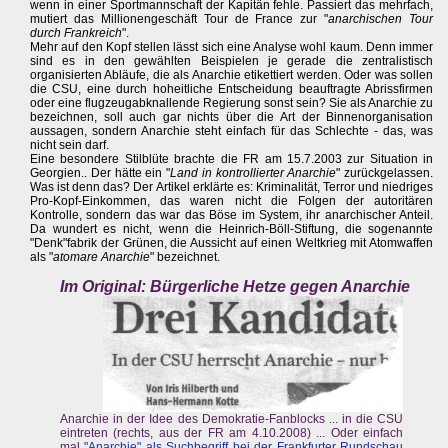
wenn in einer Sportmannschaft der Kapitän fehle. Passiert das mehrfach,
mutiert das Millionengeschäft Tour de France zur "
anarchischen Tour
durch Frankreich
".
Mehr auf den Kopf stellen lässt sich eine Analyse wohl kaum. Denn immer
sind es in den gewählten Beispielen je gerade die zentralistisch
organisierten Abläufe, die als Anarchie etikettiert werden. Oder was sollen
die CSU, eine durch hoheitliche Entscheidung beauftragte Abrissfirmen
oder eine flugzeugabknallende Regierung sonst sein? Sie als Anarchie zu
bezeichnen, soll auch gar nichts über die Art der Binnenorganisation
aussagen, sondern Anarchie steht einfach für das Schlechte - das, was
nicht sein darf.
Eine besondere Stilblüte brachte die FR am 15.7.2003 zur Situation in
Georgien.. Der hätte ein "
Land in kontrollierter Anarchie
" zurückgelassen.
Was ist denn das? Der Artikel erklärte es: Kriminalität, Terror und niedriges
Pro-Kopf-Einkommen, das waren nicht die Folgen der autoritären
Kontrolle, sondern das war das Böse im System, ihr anarchischer Anteil.
Da wundert es nicht, wenn die Heinrich-Böll-Stiftung, die sogenannte
"Denk"fabrik der Grünen, die Aussicht auf einen Weltkrieg mit Atomwaffen
als "
atomare Anarchie
" bezeichnet.
Im Original: Bürgerliche Hetze gegen Anarchie
Anarchie in der Idee des Demokratie-Fanblocks ... in die CSU
eintreten (rechts, aus der FR am 4.10.2008) ... Oder einfach
mal
"Anarchie" als Suchbegriff bei der Frankfurter Rundschau