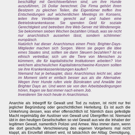
beschäftigt mit Gerichtsverfahren sind, um ihre Hunde
auszuführen, 16 Dollar berechnet. Die Firma gehört ihren
Besitzern zu gleichen Teilen, die Eigentümer treffen ihre
Entscheidungen auf wöchentlichen Meetings im Konsens,
teilen ihre Verdienste gerecht auf und haben eine
Betriebskrankenkasse. Sie spenden Geld für soziale
Gerechtigkeit und betreiben ihre Web-Server mit Windenergie.
Sie bekommen sieben Wochen bezahlten Urlaub, was sie nicht
nur anarchistisch aussehen lässt, sondern schlimmer:
europäisch.
Natürlich hat dieser Anarchismus einen Preis: Brighter-Days-
Mitglieder machen sich Sorgen. Wenn sie gegen die Idee
eines Staates sind, sollten sie dann Steuern bezahlen? Ist es
ethisch vertretbar, sich um die Tiere von Menschen zu
kümmern, die für kapitalistische Institutionen arbeiten? Von
welchem abscheulichen Kapitalistenschweine-Konzern sollten
sie ihre Krankenkassenleistungen kaufen?
Niemand hat je behauptet, dass Anarchismus leicht sei, aber
im Moment sieht er einfach besser aus als die Alternative.
Wegen ihrer Hunde rufen viele Bürokraten und Anwälte bei
Brighter Days an. Und wenn sie von den Arbeitsbedingungen
hören, fragen sie fast immer nach einem Job.
Investieren Sie noch heute in Anarchismus.
Anarchie als Inbegriff für Gewalt und Tod zu nutzen, ist nicht nur frei
jeglicher Begründung oder geschichtlichen Herleitung. Es ist auch die
Umkehrung dessen, was eher offensichtlich ist: Nämlich dass gefestigte
Macht regelmäßig der Auslöser von Gewalt und Übergriffen ist. Niemand
übt in den heutigen Gesellschaften so viel Gewalt aus wie die Inhaber der
legitimen Gewalt, namentlich Polizei und Armee. Was immer dann, wenn
die dort geschulte Verschleierung des eigenen Vorgehens mal nicht
klappt, als Einzelfall stilisiert wird, ist tatsächlich der Alltag: Demütigung,