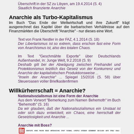
Überschrift in der SZ zu Libyen, am 19.4.2014 (S. 4)
Staatlich finanzierte Anarchie
Anarchie als Turbo-Kapitalismus
Im Buch "Das Ende der Weltwirtschaft und ihre Zukunft" trägt
ausgerechnet das Kapitel über die barbarischen Verhältnisse auf den
Finanzmärkten die Überschrift "Anarchie" - nur dieses eine Wort.
Text von Frank Nestler in der FAZ, 4.1.2014 (S. 18)
Der Libertarismus ist so extrem, dass erschon fast eine Form
von Anarchismus ist, also des totalen Chaos.
Im Text "Geschmähte Exporte" über Deutschlands
Außenhandel, in: Junge Welt, 9.2.2018 (S. 9)
Deshalb gilt bei der Abwägung zwischen Freihandel und
Protektionismus letztlich das Gesetz von der Konkurrenz und
Anarchie der kapitalistischen Produktionsweise ...
"
Inseln der Anarchie
" ... Spiegel 15/2016 (S. 58) über
Steueroasen voller Briefkastenfirmen
Willkürherrschaft = Anarchie?
Nationalsozialismus ist eine Form der Anarchie
Aus dem Vorwort "Bemerkung zum Namen Behemoth" im Buch
"Behemoth" (S. 16)
Da wir glauben, daß der Nationalsozialismus ein Unstaat ist
oder sich dazu entwickelt, ein Chaos, eine herrschaft der
Gesetzlosigkeit und Anarchie ...
Anarchie mit Boss?