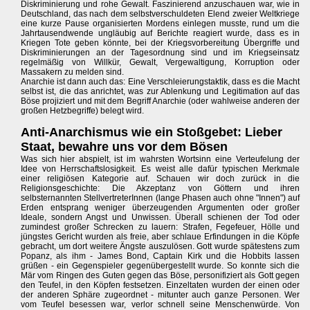
Diskriminierung und rohe Gewalt. Faszinierend anzuschauen war, wie in
Deutschland, das nach dem selbstverschuldeten Elend zweier Weltkriege
eine kurze Pause organisierten Mordens einlegen musste, rund um die
Jahrtausendwende ungläubig auf Berichte reagiert wurde, dass es in
Kriegen Tote geben könnte, bei der Kriegsvorbereitung Übergriffe und
Diskriminierungen an der Tagesordnung sind und im Kriegseinsatz
regelmäßig von Willkür, Gewalt, Vergewaltigung, Korruption oder
Massakern zu melden sind.
Anarchie ist dann auch das: Eine Verschleierungstaktik, dass es die Macht
selbst ist, die das anrichtet, was zur Ablenkung und Legitimation auf das
Böse projiziert und mit dem Begriff Anarchie (oder wahlweise anderen der
großen Hetzbegriffe) belegt wird.
Anti-Anarchismus wie ein Stoßgebet: Lieber
Staat, bewahre uns vor dem Bösen
Was sich hier abspielt, ist im wahrsten Wortsinn eine Verteufelung der
Idee von Herrschaftslosigkeit. Es weist alle dafür typischen Merkmale
einer religiösen Kategorie auf. Schauen wir doch zurück in die
Religionsgeschichte: Die Akzeptanz von Göttern und ihren
selbsternannten StellvertreterInnen (lange Phasen auch ohne "Innen") auf
Erden entsprang weniger überzeugenden Argumenten oder großer
Ideale, sondern Angst und Unwissen. Überall schienen der Tod oder
zumindest großer Schrecken zu lauern: Strafen, Fegefeuer, Hölle und
jüngstes Gericht wurden als freie, aber schlaue Erfindungen in die Köpfe
gebracht, um dort weitere Ängste auszulösen. Gott wurde spätestens zum
Popanz, als ihm - James Bond, Captain Kirk und die Hobbits lassen
grüßen - ein Gegenspieler gegenübergestellt wurde. So konnte sich die
Mär vom Ringen des Guten gegen das Böse, personifiziert als Gott gegen
den Teufel, in den Köpfen festsetzen. Einzeltaten wurden der einen oder
der anderen Sphäre zugeordnet - mitunter auch ganze Personen. Wer
vom Teufel besessen war, verlor schnell seine Menschenwürde. Von