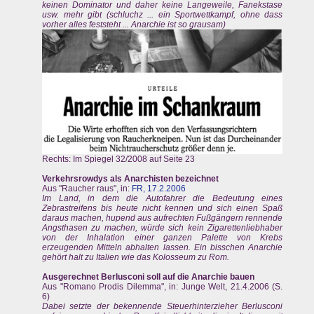
keinen Dominator und daher keine Langeweile, Fanekstase
usw. mehr gibt (schluchz ... ein Sportwettkampf, ohne dass
vorher alles feststeht ... Anarchie ist so grausam)
Rechts: Im Spiegel 32/2008 auf Seite 23
Verkehrsrowdys als Anarchisten bezeichnet
Aus "Raucher raus", in:
FR, 17.2.2006
Im Land, in dem die Autofahrer die Bedeutung eines
Zebrastreifens bis heute nicht kennen und sich einen Spaß
daraus machen, hupend aus aufrechten Fußgängern rennende
Angsthasen zu machen, würde sich kein Zigarettenliebhaber
von der Inhalation einer ganzen Palette von Krebs
erzeugenden Mitteln abhalten lassen. Ein bisschen Anarchie
gehört halt zu Italien wie das Kolosseum zu Rom.
Ausgerechnet Berlusconi soll auf die Anarchie bauen
Aus "Romano Prodis Dilemma", in: Junge Welt, 21.4.2006 (S.
6)
Dabei setzte der bekennende Steuerhinterzieher Berlusconi