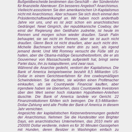
Bußgeldbescheide bestimmen das Geschäft – der Sündenlohn
für finanzielle Abenteuer. Ein besseres Angebot? Anarchismus.
Vielleicht assoziieren Sie den amerikanischen Ur-Kapitalismus
nicht mit Anarchismus. Aber schauen Sie sich doch einmal den
Präsidentschaftswahlkampf an. Wir haben noch anderthalb
Jahre vor uns, und es ist jetzt schon ein anarchistisches
Gedrängel. Newt Gingrich, der republikanische Cowboy, der
einst der Regierung den Geldhahn zudrehte, ist heute im
Rennen und morgen schon wieder draußen. Sarah Palin
behauptet, sie sei nicht im Rennen, aber sie ist auch nicht
draußen. Glenn Beck ist nicht draußen, aber auch nicht drin.
Michelle Bachmann scheint mehr drin zu sein, als irgend
jemand denkt. Und Mitt Romney versucht die Füße still zu
halten, aber die Obama-mäßige Gesundheitsreform, die er als
Gouverneur von Massachusetts aufgestellt hat, bringt seine
Partei dazu, ihn zu katapultieren, und zwar raus.
Während die Anarchie gedeiht, verdorrt der Kapitalismus. Die
Bank of America beispielsweise bezahlt 8,5 Milliarden US-
Dollar in einem Gerichtsverfahren für ihre cowboymäßigen
Schwindeleien. Sie dachten, sie würden einen Profitmacher
einkaufen, als sie Countrywide Financial kauften, aber
irgendwie haben sie übersehen, dass Countrywide Investoren
über den Wert seiner hoch riskanten Hypotheken-Anleihen
täuschte. Die Bank of America landete vor Gericht. 22
Finanzinstitutionen fühlten sich betrogen. Die 8,5-Milliarden-
Dollar-Zahlung wird alle Profite der Bank of America in diesem
Jahr vernichten.
Angesichts der kapitalistischen Ketzerverbrennungen gedeiht
der Anarchismus. Nehmen Sie die Hundesitter von Brighter
Days, ein anarchistisches Unternehmen, das 2010 mehr als
250000 Dollar verdiente, indem es für 30 Minuten Gassigehen
mit Hunden, deren Besitzer in Washington einfach zu