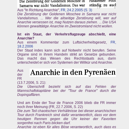
Aus "In Richtung Anarchie",
FR, 24.2.2005 (S. 3)
Die Zerstörung der Goldenen Moschee in Samarra war nicht
Vandalismus. ... Wer die allseitige Zerstörung will, wer auf
Anarchie versessen ist, mag Nutzen daraus ziehen. ... Die USA
können gewalttätige Anarchie im Zweistromland nicht wollen.
Ist ein Staat, der Verkehrsflugzeuge abschießt, eine
Anarchie?
Aus einem Kommentar zum Luftsicherheitsgesetz,
FR,
18.2.2006
Der Staat indes kann sich auf Notwehr nicht berufen. Seine
Organe sind in ihrem Handeln strikt an Gesetze gebunden.
Das macht das Wesen des Rechtsstaats aus, darin
unterscheidet er sich von Systemen der Willkür und Anarchie.
Aus
der
FR
(13.7.2006, S. 21):
Die Überschrift bezieht sich auf das Fehlen der
Mannschaftskapitäne bei der "Tour de France" durch die
Dopingaffären.
Und am Ende der Tour de France 2006 blieb die FR immer
noch ihrer Meinung (FR, 22.7.2006, S. 22)
Die zum Teil chaotischen Verhältnisse bei dieser anarchischen
Tour durch Frankreich sind dafür verantwortlich, dass vor dem
heutigen Rennen gegen die Uhr keiner der Favoriten
sorgenfrei nach Paris blicken darf.
Anarchie ist eben für alles Böse verantwortlich, auch dass es