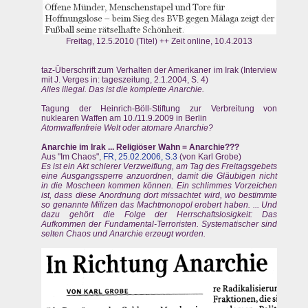
Freitag, 12.5.2010 (Titel) ++ Zeit online, 10.4.2013
taz-Überschrift zum Verhalten der Amerikaner im Irak (Interview
mit J. Verges in: tageszeitung, 2.1.2004, S. 4)
Alles illegal. Das ist die komplette Anarchie.
Tagung der Heinrich-Böll-Stiftung zur Verbreitung von
nuklearen Waffen am 10./11.9.2009 in Berlin
Atomwaffenfreie Welt oder atomare Anarchie?
Anarchie im Irak ... Religiöser Wahn = Anarchie???
Aus "Im Chaos",
FR, 25.02.2006, S.3
(von Karl Grobe)
Es ist ein Akt schierer Verzweiflung, am Tag des Freitagsgebets
eine Ausgangssperre anzuordnen, damit die Gläubigen nicht
in die Moscheen kommen können. Ein schlimmes Vorzeichen
ist, dass diese Anordnung dort missachtet wird, wo bestimmte
so genannte Milizen das Machtmonopol erobert haben. ... Und
dazu gehört die Folge der Herrschaftslosigkeit: Das
Aufkommen der Fundamental-Terroristen. Systematischer sind
selten Chaos und Anarchie erzeugt worden.