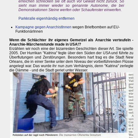
erreichen schrecken sie oft auch vor Gewalt nicht zurück. So
sieht man immer wieder so genannte Autonome, die bei
Demonstrationen Steine werfen oder Schaufenster einwerfen.
Parkkralle eigenhändig entfernen
Kampagne gegen AnarchistInnen
wegen Briefbomben auf EU-
FunktionärInnen
Wenn die Schlächter ihr eigenes Gemetzel als Anarchie verteufeln -
Anarchie-Märchenstunde made in USA!?
Erzählen wir noch eine der bizarresten Geschichten dieser Art. Sie spielte
2005. Der Hurrikan "Katrina" fegte über den Süden der USA und führte zu
Überflutungen und Zerstörungen. Besonders hart trag es die Stadt New
Orleans, die in einer Senke unter dem Niveau der vorbeiführenden Flüsse
angelegt war. Das wurde ihr nun zum Verhängnis, denn "Katrina" zerlegte
die Dämme - und die Stadt geriet unter Wasser.