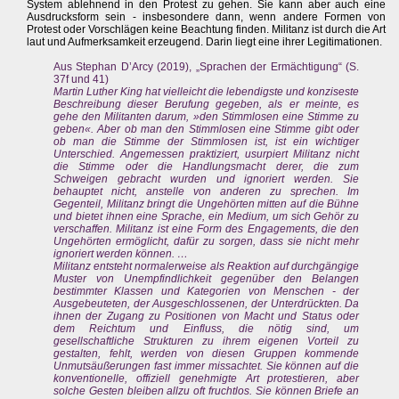
System ablehnend in den Protest zu gehen. Sie kann aber auch eine
Ausdrucksform sein - insbesondere dann, wenn andere Formen von
Protest oder Vorschlägen keine Beachtung finden. Militanz ist durch die Art
laut und Aufmerksamkeit erzeugend. Darin liegt eine ihrer Legitimationen.
Aus Stephan D’Arcy (2019), „Sprachen der Ermächtigung“ (S.
37f und 41)
Martin Luther King hat vielleicht die lebendigste und konziseste
Beschreibung dieser Berufung gegeben, als er meinte, es
gehe den Militanten darum, »den Stimmlosen eine Stimme zu
geben«. Aber ob man den Stimmlosen eine Stimme gibt oder
ob man die Stimme der Stimmlosen ist, ist ein wichtiger
Unterschied. Angemessen praktiziert, usurpiert Militanz nicht
die Stimme oder die Handlungsmacht derer, die zum
Schweigen gebracht wurden und ignoriert werden. Sie
behauptet nicht, anstelle von anderen zu sprechen. Im
Gegenteil, Militanz bringt die Ungehörten mitten auf die Bühne
und bietet ihnen eine Sprache, ein Medium, um sich Gehör zu
verschaffen. Militanz ist eine Form des Engagements, die den
Ungehörten ermöglicht, dafür zu sorgen, dass sie nicht mehr
ignoriert werden können. …
Militanz entsteht normalerweise als Reaktion auf durchgängige
Muster von Unempfindlichkeit gegenüber den Belangen
bestimmter Klassen und Kategorien von Menschen - der
Ausgebeuteten, der Ausgeschlossenen, der Unterdrückten. Da
ihnen der Zugang zu Positionen von Macht und Status oder
dem Reichtum und Einfluss, die nötig sind, um
gesellschaftliche Strukturen zu ihrem eigenen Vorteil zu
gestalten, fehlt, werden von diesen Gruppen kommende
Unmutsäußerungen fast immer missachtet. Sie können auf die
konventionelle, offiziell genehmigte Art protestieren, aber
solche Gesten bleiben allzu oft fruchtlos. Sie können Briefe an