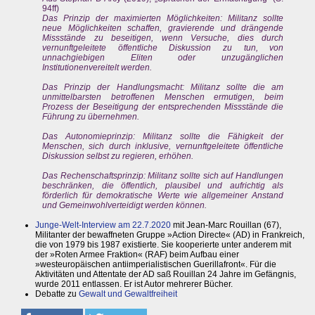
94ff)
Das Prinzip der maximierten Möglichkeiten: Militanz sollte
neue Möglichkeiten schaffen, gravierende und drängende
Missstände zu beseitigen, wenn Versuche, dies durch
vernunftgeleitete öffentliche Diskussion zu tun, von
unnachgiebigen Eliten oder unzugänglichen
Institutionenvereitelt werden.
Das Prinzip der Handlungsmacht: Militanz sollte die am
unmittelbarsten betroffenen Menschen ermutigen, beim
Prozess der Beseitigung der entsprechenden Missstände die
Führung zu übernehmen.
Das Autonomieprinzip: Militanz sollte die Fähigkeit der
Menschen, sich durch inklusive, vernunftgeleitete öffentliche
Diskussion selbst zu regieren, erhöhen.
Das Rechenschaftsprinzip: Militanz sollte sich auf Handlungen
beschränken, die öffentlich, plausibel und aufrichtig als
förderlich für demokratische Werte wie allgemeiner Anstand
und Gemeinwohlverteidigt werden können.
Junge-Welt-Interview am 22.7.2020
mit Jean-Marc Rouillan (67),
Militanter der bewaffneten Gruppe »Action Directe« (AD) in Frankreich,
die von 1979 bis 1987 existierte. Sie kooperierte unter anderem mit
der »Roten Armee Fraktion« (RAF) beim Aufbau einer
»westeuropäischen antiimperialistischen Guerillafront«. Für die
Aktivitäten und Attentate der AD saß Rouillan 24 Jahre im Gefängnis,
wurde 2011 entlassen. Er ist Autor mehrerer Bücher.
Debatte zu
Gewalt und Gewaltfreiheit