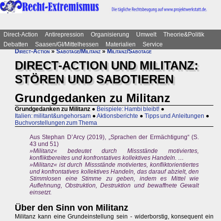
Direct-Action
Antirepression
Organisierung
Umwelt
Theorie&Politik
Debatten
Saasen/GI/Mittelhessen
Materialien
Service
Direct-Action
»
Sabotage/Militanz
»
Militanz/Sabotage
DIRECT-ACTION UND MILITANZ:
STÖREN UND SABOTIEREN
Grundgedanken zu Militanz
Grundgedanken zu Militanz
●
Beispiele: Hambi bleibt!
●
Italien: militant&ungehorsam
●
Aktionsberichte
●
Tipps und Anleitungen
●
Buchvorstellungen zum Thema
Aus Stephan D’Arcy (2019), „Sprachen der Ermächtigung“ (S.
43 und 51)
»Militanz« bedeutet durch Missstände motiviertes,
konfliktbereites und konfrontatives kollektives Handeln. …
»Militanz« ist durch Missstände motiviertes, konfliktorientiertes
und konfrontatives kollektives Handeln, das darauf abzielt, den
Stimmlosen eine Stimme zu geben, indem es Mittel wie
Auflehnung, Obstruktion, Destruktion und bewaffnete Gewalt
einsetzt.
Über den Sinn von Militanz
Militanz kann eine Grundeinstellung sein - widerborstig, konsequent ein