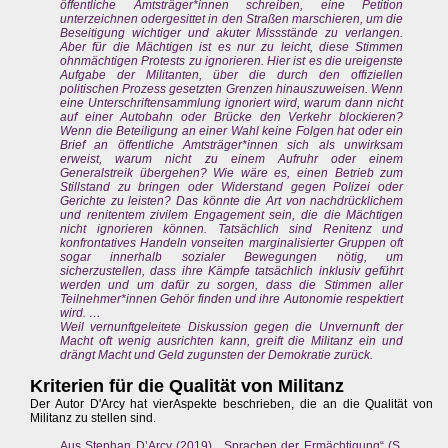
öffentliche Amtsträger*innen schreiben, eine Petition
unterzeichnen odergesittet in den Straßen marschieren, um die
Beseitigung wichtiger und akuter Missstände zu verlangen.
Aber für die Mächtigen ist es nur zu leicht, diese Stimmen
ohnmächtigen Protests zu ignorieren. Hier ist es die ureigenste
Aufgabe der Militanten, über die durch den offiziellen
politischen Prozess gesetzten Grenzen hinauszuweisen. Wenn
eine Unterschriftensammlung ignoriert wird, warum dann nicht
auf einer Autobahn oder Brücke den Verkehr blockieren?
Wenn die Beteiligung an einer Wahl keine Folgen hat oder ein
Brief an öffentliche Amtsträger*innen sich als unwirksam
erweist, warum nicht zu einem Aufruhr oder einem
Generalstreik übergehen? Wie wäre es, einen Betrieb zum
Stillstand zu bringen oder Widerstand gegen Polizei oder
Gerichte zu leisten? Das könnte die Art von nachdrücklichem
und renitentem zivilem Engagement sein, die die Mächtigen
nicht ignorieren können. Tatsächlich sind Renitenz und
konfrontatives Handeln vonseiten marginalisierter Gruppen oft
sogar innerhalb sozialer Bewegungen nötig, um
sicherzustellen, dass ihre Kämpfe tatsächlich inklusiv geführt
werden und um dafür zu sorgen, dass die Stimmen aller
Teilnehmer*innen Gehör finden und ihre Autonomie respektiert
wird. …
Weil vernunftgeleitete Diskussion gegen die Unvernunft der
Macht oft wenig ausrichten kann, greift die Militanz ein und
drängt Macht und Geld zugunsten der Demokratie zurück.
Kriterien für die Qualität von Militanz
Der Autor D'Arcy hat vierAspekte beschrieben, die an die Qualität von
Militanz zu stellen sind.
Aus Stephan D’Arcy (2019), „Sprachen der Ermächtigung“ (S.