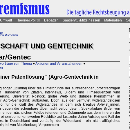
Umwelt
Theorie&Politik
Debatten
Saasen/GI/Mittelhessen
Materialien
Se
ik
von Aktionen
TSCHAFT UND GENTECHNIK
ar/Gentec
tvorträge zum Thema
●
Aktionen und Veranstaltungen
●
en
einer Patentlösung" (Agro-Gentechnik in
sogar 123min!) über die Hintergründe der aufstrebenden, profitträchtigen
 Hunderten von Zitaten, Interviews, Bildern und Filmsequenzen wird
erung, Universität Rostock, große Welt- und dubiose Kleinstfirmen in
 Agro-Gentechnik aufbauten. Doch aus der vermutet widerstandslosen
für die Kraft des Widerstandes, in dem sich kreative Aktivist_innen,
 gegen die scheinbare Übermacht verbündeten. Spektakuläre Bilder von
nen der nächtlichen Feldbefreiungen und Dokumente aus dem Inneren der
einem bemerkenswerten Rückblick auf fast zehn Jahre Aufstieg und Fall der
t in Deutschland und vorläufig, der Widerstand - ein nicht alltägliches
 Beispiel von Mecklenburg-Vorpommern.