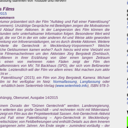
assung stammen von Youtube und nerven!
s Films
 2015
rpommern
 Humor präsentiert sich der Film "Aufstieg und Fall einer Patentlösung"
mmern). Unzählige Gespräche mit Beteiligten zeigen die Motivationen
d Ablauf ihrer Aktionen. In der Langversion des Film können die
unden sehr unterhaltsamer Information folgen. Besonderer Wert wird
, die vor Ort in der ein oder anderen Art und Weise aktiv geworden
reitung von Infoveranstaltungen, sei es durch direkte Aktionen. Weitere
derte die Gentechnik in Mecklenburg-Vorpommern? Welche
elche Geldsummen kamen woher? Auch hierzu wird eine Vielzahl von
 Die FilmemacherInnen um den Aktivisten Jörg Bergstedt (Drehbuch,
ofitieren in ihrer Erzählung von über einen langen Zeitraum
Als einen von mehreren roten Fäden zeigt der Film den
sministers von MV, Till Backhaus (SPD), der sich vom Befürworter
te. Letztendlich will der Film vor allem eines: Mut machen zum aktiv
t er ...
er Patentlösung" (2015), ein Film von Jörg Bergstedt, Kamera: Michael
ilm ist frei verfügbar im Netz:
Normalfassung
,
Langfassung
oder
erhältlich beim SeitenHieb-Verlag (
www.seitenhieb.info
), ISBN 978-3-
unabhängig, Oberursel, Ausgabe 14/2015
einem Dorado der "Grünen Gentechnik" werden. Landesregierung,
n witterten das große Geschäft – und rechneten nicht mit Widerstand.
zeigt ein Film aus der Projektwerkstatt Sassen. Anti-Gentechnik-Aktivist
g und Fall einer Patentlösung – Agro-Gentechnik in Mecklenburg-
schützer, von Feldbefreiungen und enthüllt Details aus dem Inneren
ergangenen zehn Jahren. Am Ende siegte – zumindest vorläufig – der