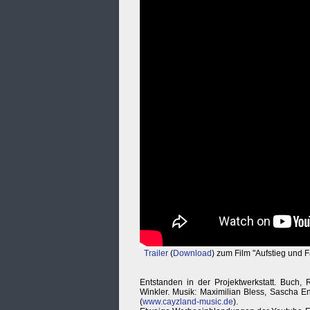
Trailer
(
Download
) zum Film "Aufstieg und 
Entstanden in der Projektwerkstatt. Buch,
Winkler. Musik: Maximilian Bless, Sascha E
(
www.cayzland-music.de
).