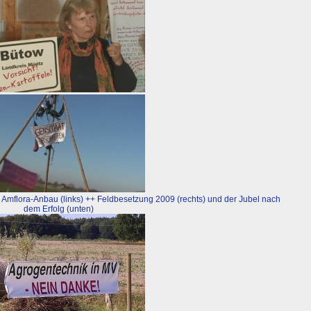
 Amflora-Anbau (links) ++ Feldbesetzung 2009 (rechts) und der Jubel nach
dem Erfolg (unten)