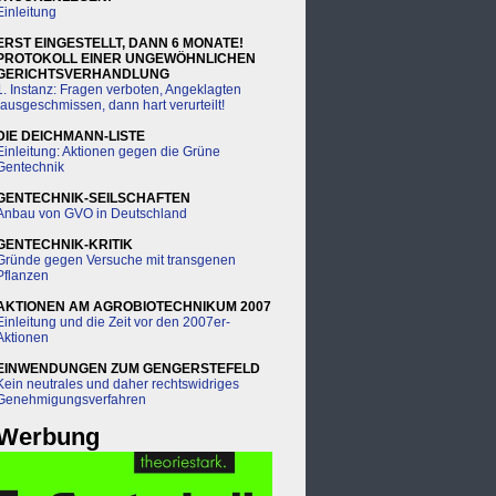
Einleitung
ERST EINGESTELLT, DANN 6 MONATE!
PROTOKOLL EINER UNGEWÖHNLICHEN
GERICHTSVERHANDLUNG
1. Instanz: Fragen verboten, Angeklagten
rausgeschmissen, dann hart verurteilt!
DIE DEICHMANN-LISTE
Einleitung: Aktionen gegen die Grüne
Gentechnik
GENTECHNIK-SEILSCHAFTEN
Anbau von GVO in Deutschland
GENTECHNIK-KRITIK
Gründe gegen Versuche mit transgenen
Pflanzen
AKTIONEN AM AGROBIOTECHNIKUM 2007
Einleitung und die Zeit vor den 2007er-
Aktionen
EINWENDUNGEN ZUM GENGERSTEFELD
Kein neutrales und daher rechtswidriges
Genehmigungsverfahren
Werbung