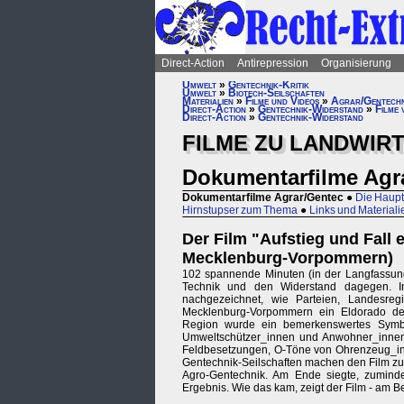
Direct-Action
Antirepression
Organisierung
Umwelt
»
Gentechnik-Kritik
Umwelt
»
Biotech-Seilschaften
Materialien
»
Filme und Videos
»
Agrar/Gentechn
Direct-Action
»
Gentechnik-Widerstand
»
Filme 
Direct-Action
»
Gentechnik-Widerstand
FILME ZU LANDWIR
Dokumentarfilme Agr
Dokumentarfilme Agrar/Gentec
●
Die Haup
Hirnstupser zum Thema
●
Links und Materiali
Der Film "Aufstieg und Fall 
Mecklenburg-Vorpommern)
102 spannende Minuten (in der Langfassung 
Technik und den Widerstand dagegen. In
nachgezeichnet, wie Parteien, Landesregi
Mecklenburg-Vorpommern ein Eldorado der
Region wurde ein bemerkenswertes Symbol 
Umweltschützer_innen und Anwohner_innen
Feldbesetzungen, O-Töne von Ohrenzeug_in
Gentechnik-Seilschaften machen den Film zu 
Agro-Gentechnik. Am Ende siegte, zumindes
Ergebnis. Wie das kam, zeigt der Film - am