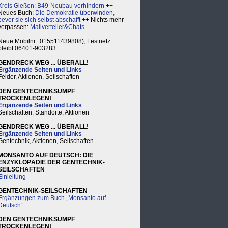
Kreis Gießen: B49-Neubau verhindern
++
Neues Buch:
Die Demokratie überwinden,
bevor sie sich selbst abschafft
++ Nichts mehr
verpassen:
Mailverteiler&Chats
Neue Mobilnr.: 015511439808), Festnetz
bleibt 06401-903283
GENDRECK WEG ... ÜBERALL!
Ergänzende Seiten und Links
Felder, Aktionen, Seilschaften
DEN GENTECHNIKSUMPF
TROCKENLEGEN!
Ergänzende Seiten und Links
Seilschaften, Standorte, Aktionen
GENDRECK WEG ... ÜBERALL!
Ergänzende Seiten und Links
Gentechnik, Aktionen, Seilschaften
MONSANTO AUF DEUTSCH: DIE
ENZYKLOPÄDIE DER GENTECHNIK-
SEILSCHAFTEN
Einleitung
GENTECHNIK-SEILSCHAFTEN
Ergänzungen zum Buch „Monsanto auf
Deutsch“
DEN GENTECHNIKSUMPF
TROCKENLEGEN!