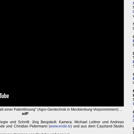
Fall einer Patentlösung" (Agro-Gentechnik in Mecklenburg-Vorpommmern) ...
adP
 Regie und Schnitt: Jörg Bergstedt. Kamera: Michael Leitner und Andreas
nde und Christian Petermann (
www.ende.tv
) und aus dem Cayzland-Studio