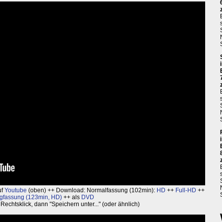
uf
Youtube
(oben) ++ Download: Normalfassung (102min):
HD
++
Full-HD
++
gfassung (123min, HD)
++ als
DVD
echtsklick, dann "Speichern unter..." (oder ähnlich)