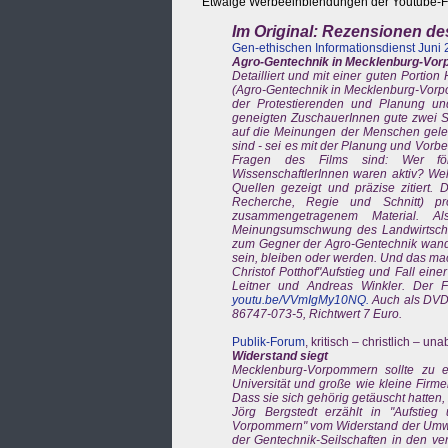
Etwaige Werbeeinblendungen der Youtube-F
Im Original: Rezensionen de
Gen-ethischen Informationsdienst Juni
Agro-Gentechnik in Mecklenburg-Vo
Detailliert und mit einer guten Portion
(Agro-Gentechnik in Mecklenburg-Vorpo
der Protestierenden und Planung un
geneigten ZuschauerInnen gute zwei St
auf die Meinungen der Menschen gelegt
sind - sei es mit der Planung und Vorbe
Fragen des Films sind: Wer för
WissenschaftlerInnen waren aktiv? W
Quellen gezeigt und präzise zitiert.
Recherche, Regie und Schnitt) pr
zusammengetragenem Material. 
Meinungsumschwung des Landwirtschaft
zum Gegner der Agro-Gentechnik wandel
sein, bleiben oder werden. Und das mach
Christof Potthof"Aufstieg und Fall ein
Leitner und Andreas Winkler. Der F
youtu.be/VVmIgMy10NQ.
Auch als DVD 
86747-073-5, Richtwert 7 Euro.
Publik-Forum
, kritisch – christlich – 
Widerstand siegt
Mecklenburg-Vorpommern sollte zu 
Universität und große wie kleine Firme
Dass sie sich gehörig getäuscht hatten, 
Jörg Bergstedt erzählt in "Aufstie
Vorpommern" vom Widerstand der Umwelt
der Gentechnik-Seilschaften in den v