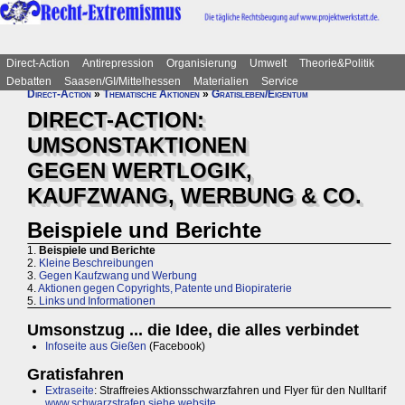
Direct-Action
Antirepression
Organisierung
Umwelt
Theorie&Politik
Debatten
Saasen/GI/Mittelhessen
Materialien
Service
Direct-Action
»
Thematische Aktionen
»
Gratisleben/Eigentum
DIRECT-ACTION:
UMSONSTAKTIONEN
GEGEN WERTLOGIK,
KAUFZWANG, WERBUNG & CO.
Beispiele und Berichte
1.
Beispiele und Berichte
2.
Kleine Beschreibungen
3.
Gegen Kaufzwang und Werbung
4.
Aktionen gegen Copyrights, Patente und Biopiraterie
5.
Links und Informationen
Umsonstzug ... die Idee, die alles verbindet
Infoseite aus Gießen
(Facebook)
Gratisfahren
Extraseite
: Straffreies Aktionsschwarzfahren und Flyer für den Nulltarif
www.schwarzstrafen.siehe.website