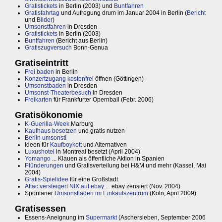
Gratistickets
in Berlin (2003) und
Buntfahren
Gratisfahrtag
und Aufregung drum im Januar 2004 in Berlin (
Bericht
und
Bilder
)
Umsonstfahren
in Dresden
Gratistickets
in Berlin (2003)
Buntfahren
(Bericht aus Berlin)
Gratiszugversuch
Bonn-Genua
Gratiseintritt
Frei baden
in Berlin
Konzertzugang kostenfrei
öffnen (Göttingen)
Umsonstbaden
in Dresden
Umsonst-Theaterbesuch
in Dresden
Freikarten
für Frankfurter Opernball (Febr. 2006)
Gratisökonomie
K-Guerilla-Week
Marburg
Kaufhaus besetzen
und gratis nutzen
Berlin umsonst!
Ideen für
Kaufboykott
und Alternativen
Luxushotel
in Montreal besetzt (April 2004)
Yomango
... Klauen als öffentliche Aktion in Spanien
Plünderungen
und Gratisverteilung bei H&M und mehr (Kassel, Mai
2004)
Gratis-Spielidee
für eine Großstadt
Attac versteigert NIX auf ebay
... ebay zensiert (Nov. 2004)
Spontaner
Umsonstladen im Einkaufszentrum
(Köln, April 2009)
Gratisessen
Essens-Aneignung im
Supermarkt
(Aschersleben, September 2006