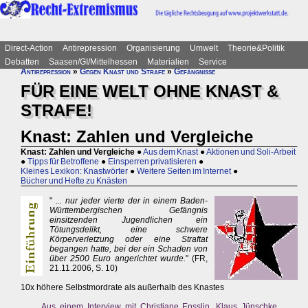
Direct-Action
Antirepression
Organisierung
Umwelt
Theorie&Politik
Debatten
Saasen/GI/Mittelhessen
Materialien
Service
Antirepression
»
Gegen Knast und Strafe
»
Gefängnisse
FÜR EINE WELT OHNE KNAST &
STRAFE!
Knast: Zahlen und Vergleiche
Knast: Zahlen und Vergleiche
●
Aus dem Knast
●
Aktionen und Soli-Arbeit
●
Tipps für Betroffene
●
Einsperren privatisieren
●
Kleines Lexikon: Knastwörter
●
Weitere Seiten im Internet
●
Bücher und Hefte zu Knästen
"
... nur jeder vierte der in einem Baden-
Württembergischen Gefängnis
einsitzenden Jugendlichen ein
Tötungsdelikt, eine schwere
Körperverletzung oder eine Straftat
begangen hatte, bei der ein Schaden von
über 2500 Euro angerichtet wurde.
" (FR,
21.11.2006, S. 10)
10x höhere Selbstmordrate als außerhalb des Knastes
Aus einem Interview mit Christiane Ensslin, Klaus Jünschke