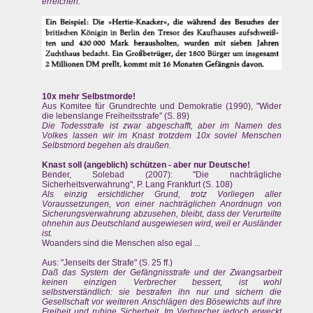
erreichen.
10x mehr Selbstmorde!
Aus Komitee für Grundrechte und Demokratie (1990), "Wider
die lebenslange Freiheitsstrafe" (S. 89)
Die Todesstrafe ist zwar abgeschafft, aber im Namen des
Volkes lassen wir im Knast trotzdem 10x soviel Menschen
Selbstmord begehen als draußen.
Knast soll (angeblich) schützen - aber nur Deutsche!
Bender, Solebad (2007): "Die nachträgliche
Sicherheitsverwahrung", P. Lang Frankfurt (S. 108)
Als einzig ersichtlicher Grund, trotz Vorliegen aller
Voraussetzungen, von einer nachträglichen Anordnugn von
Sicherungsverwahrung abzusehen, bleibt, dass der Verurteilte
ohnehin aus Deutschland ausgewiesen wird, weil er Ausländer
ist.
Woanders sind die Menschen also egal ...
Aus: "Jenseits der Strafe" (S. 25 ff.)
Daß das System der Gefängnisstrafe und der Zwangsarbeit
keinen einzigen Verbrecher bessert, ist wohl
selbstverständlich: sie bestrafen ihn nur und sichern die
Gesellschaft vor weiteren Anschlägen des Bösewichts auf ihre
Freiheit und ruhige Sicherheit. Im Verbrecher jedoch erweckt