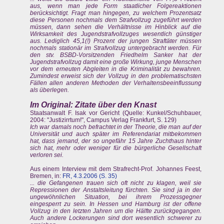
aus, wenn man jede Form staatlicher Folgereaktionen
berücksichtigt. Fragt man hingegen, zu welchem Prozentsatz
diese Personen nochmals dem Strafvollzug zugeführt werden
müssen, dann sehen die Verhältnisse im Hinblick auf die
Wirksamkeit des Jugendstrafvollzuges wesentlich günstiger
aus. Lediglich 45,1(!) Prozent der jungen Straftäter müssen
nochmals stationär im Strafvollzug untergebracht werden. Für
den stv. BSBD-Vorsitzenden Friedhelm Sanker hat der
Jugendstrafvollzug damit eine große Wirkung, junge Menschen
vor dem erneuten Abgleiten in die Kriminalität zu bewahren.
Zumindest erweist sich der Vollzug in den problematischsten
Fällen allen anderen Methoden der Verhaltensbeeinflussung
als überlegen.
Im Original: Zitate über den Knast
Staatsanwalt F. Isak vor Gericht (Quelle: Kunkel/Schuhbauer,
2004: "Justizirrtum!", Campus Verlag Frankfurt, S. 129)
Ich war damals noch befrachtet in der Theorie, die man auf der
Universität und auch später im Referendariat mitbekommen
hat, dass jemand, der so ungefähr 15 Jahre Zuchthaus hinter
sich hat, mehr oder weniger für die bürgerliche Gesellschaft
verloren sei.
Aus einem Interview mit dem Strafrecht-Prof. Johannes Feest,
Bremen, in:
FR, 4.3.2006 (S. 35)
... die Gefangenen trauen sich oft nicht zu klagen, weil sie
Repressionen der Anstaltsleitung fürchten. Sie sind ja in der
ungewöhnlichen Situation, bei ihrem Prozessgegner
eingesperrt zu sein. In Hessen und Hamburg ist der offene
Vollzug in den letzten Jahren um die Hälfte zurückgegangen.
Auch andere Lockerungen sind dort wesentlich schwerer zu