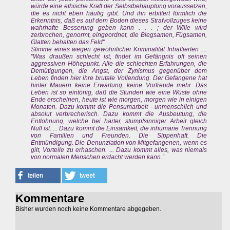
würde eine ethische Kraft der Selbstbehauptung voraussetzen,
die es nicht eben häufig gibt. Und ihn erbittert förmlich die
Erkenntnis, daß es auf dem Boden dieses Strafvollzuges keine
wahrhafte Besserung geben kann . . . ; der Wille wird
zerbrochen, genormt, eingeordnet, die Biegsamen, Fügsamen,
Glatten behalten das Feld"
Stimme eines wegen gewöhnlicher Kriminalität Inhaftierten ...:
"Was draußen schlecht ist, findet im Gefängnis oft seinen
aggressiven Höhepunkt. Alle die schlechten Erfahrungen, die
Demütigungen, die Angst, der Zynismus gegenüber dem
Leben finden hier ihre brutale Vollendung. Der Gefangene hat
hinter Mauern keine Erwartung, keine Vorfreude mehr. Das
Leben ist so eintönig, daß die Stunden wie eine Wüste ohne
Ende erscheinen, heute ist wie morgen, morgen wie in einigen
Monaten. Dazu kommt die Pensumarbeit - unmenschlich und
absolut verbrecherisch. Dazu kommt die Ausbeutung, die
Entlohnung, welche bei harter, stumpfsinniger Arbeit gleich
Null ist. ... Dazu kommt die Einsamkeit, die inhumane Trennung
von Familien und Freunden. Die Sippenhaft. Die
Entmündigung. Die Denunziation von Mitgefangenen, wenn es
gilt, Vorteile zu erhaschen. ... Dazu kommt alles, was niemals
von normalen Menschen erdacht werden kann.“
Kommentare
Bisher wurden noch keine Kommentare abgegeben.