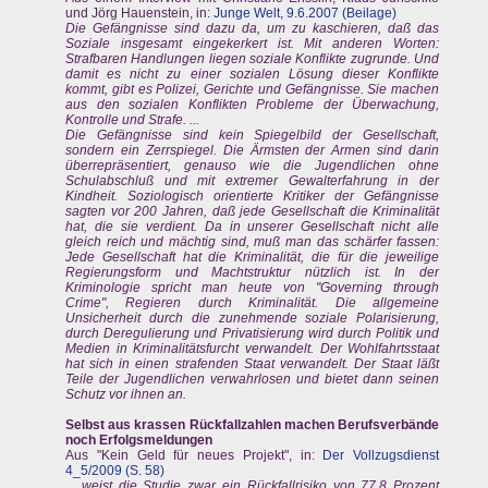
und Jörg Hauenstein, in:
Junge Welt, 9.6.2007 (Beilage)
Die Gefängnisse sind dazu da, um zu kaschieren, daß das
Soziale insgesamt eingekerkert ist. Mit anderen Worten:
Strafbaren Handlungen liegen soziale Konflikte zugrunde. Und
damit es nicht zu einer sozialen Lösung dieser Konflikte
kommt, gibt es Polizei, Gerichte und Gefängnisse. Sie machen
aus den sozialen Konflikten Probleme der Überwachung,
Kontrolle und Strafe. ...
Die Gefängnisse sind kein Spiegelbild der Gesellschaft,
sondern ein Zerrspiegel. Die Ärmsten der Armen sind darin
überrepräsentiert, genauso wie die Jugendlichen ohne
Schulabschluß und mit extremer Gewalterfahrung in der
Kindheit. Soziologisch orientierte Kritiker der Gefängnisse
sagten vor 200 Jahren, daß jede Gesellschaft die Kriminalität
hat, die sie verdient. Da in unserer Gesellschaft nicht alle
gleich reich und mächtig sind, muß man das schärfer fassen:
Jede Gesellschaft hat die Kriminalität, die für die jeweilige
Regierungsform und Machtstruktur nützlich ist. In der
Kriminologie spricht man heute von "Governing through
Crime", Regieren durch Kriminalität. Die allgemeine
Unsicherheit durch die zunehmende soziale Polarisierung,
durch Deregulierung und Privatisierung wird durch Politik und
Medien in Kriminalitätsfurcht verwandelt. Der Wohlfahrtsstaat
hat sich in einen strafenden Staat verwandelt. Der Staat läßt
Teile der Jugendlichen verwahrlosen und bietet dann seinen
Schutz vor ihnen an.
Selbst aus krassen Rückfallzahlen machen Berufsverbände
noch Erfolgsmeldungen
Aus "Kein Geld für neues Projekt", in:
Der Vollzugsdienst
4_5/2009 (S. 58)
... weist die Studie zwar ein Rückfallrisiko von 77,8 Prozent