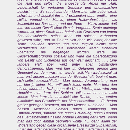
die Haft und selbst die angestrengte Arbeit nur Haß,
Leidenschaft für verbotene Genüsse und unglaublichen
Leichtsinn. ... Es saugt aus dem Menschen alle Lebenskraft,
schwächt und ängstigt ihn und präsentiert dann endlich eine
sittlich vertrocknete Mumie, einen Halbwahnsinnigen, als
Musterbild der Besserung und der Reue. ... Hinzu kommt, daß
ihm von dieser Gesellschaft für sein Vergehen Strafe auferlegt
worden ist, diese Strafe aber befreit sein Gewissen von jedem
Schuldbewußtsein, selbst wenn ein solches vorhanden
gewesen wäre, und so fühlt er sich dann wie einer, der alle
seine Schulden bezahlt und sich folglich nichts mehr
vorzuwerfen hat. ... Viele Verbrechen wären sicherlich
überhaupt nie begangen worden, wäre die
Gesellschaftsordnung sozialer und wäre die Überschätzung
von Besitz und Sicherheit aus der Welt geschafft. . . . Eine
längere Haft aber wirkt unter allen Umständen
demoralisierend. Man wird hier im Gefängnis gerade zum
Gegenteil von dem, was man werden soll. Man wird asozial. Ist
man erst ausgeschlossen aus der Gesellschaft, beginnt man,
sich selbst auszuschließen. Man verlernt Verantwortung, man
hat hier ja keine. Man will auch keine mehr. Man lernt den
bösen, lauernden Haß gegen die Unterdrücker, man wird zum
Heuchler, man lernt das Stehlen, falls man es noch nicht
konnte. Man lernt die heimtückische Rache, ... man verliert
allmählich das Bewußtsein der Menschenwürde. ... Es bedarf
großer geistiger Reserven, um hier Mensch zu bleiben. ... Man
bessert Menschen niemals durch Demütigung und
Unterdrückung, sondern nur durch Erziehung, durch Hebung
des Selbstbewußtseins und richtige Lenkung der Kräfte. Wenn
man das doch einmal begreifen wollte. " ... denn allein der
Widerstand gegen diese organisierte Dressur zur Subalternität,
unter der jeder persönliche Wille einfach niedergewalzt wird,