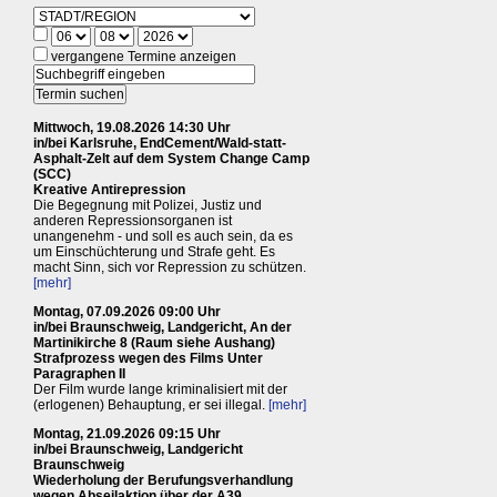
vergangene Termine anzeigen
Mittwoch, 19.08.2026 14:30 Uhr
in/bei Karlsruhe, EndCement/Wald-statt-
Asphalt-Zelt auf dem System Change Camp
(SCC)
Kreative Antirepression
Die Begegnung mit Polizei, Justiz und
anderen Repressionsorganen ist
unangenehm - und soll es auch sein, da es
um Einschüchterung und Strafe geht. Es
macht Sinn, sich vor Repression zu schützen.
[mehr]
Montag, 07.09.2026 09:00 Uhr
in/bei Braunschweig, Landgericht, An der
Martinikirche 8 (Raum siehe Aushang)
Strafprozess wegen des Films Unter
Paragraphen II
Der Film wurde lange kriminalisiert mit der
(erlogenen) Behauptung, er sei illegal.
[mehr]
Montag, 21.09.2026 09:15 Uhr
in/bei Braunschweig, Landgericht
Braunschweig
Wiederholung der Berufungsverhandlung
wegen Abseilaktion über der A39