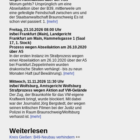
Worum gehts? Ursprünglich um eine
Abseilaktion über der B39, mittlerweile um
eine gefestigte Feindschaft zwischen uns und
der Staatsanwaltschaft Braunschweig Es ist
schon viel passiert: 1.
[mehr]
Freitag, 23.10.2026 08:00 Uhr
in/bei Frankfurt (Main), Landgericht
Frankfurt am Main, Hammelsgasse 1 (Saal
17, 1. Stock)
Prozess wegen Abseilaktion am 26.10.2020
über A5
In der ersten Instanz im Strafprozess wegen
einer Abseilaktion am 26.10.2020 über der A5
bei Frankfurt Zeppelinheim wurden
drakonische Strafen verhängt - bis zu neun
Monaten Haft (auf Bewährung).
[mehr]
Mittwoch, 11.11.2026 11:30 Uhr
in/bei Wolfsburg, Amtsgericht Wolfsburg
Strafprozess wegen Aktion auf VW-Gelände
Der Zug, der Braunkohle für das VW-eigene
Kraftwerk bringt, wurde blockiert. Mit dabei
war der Journalist Jörg Bergstedt, der wegen
seinen kritischen Filmen bei der Justiz und
Polizei in Raum Braunschweig/Wolfsburg
verhasst ist.
[mehr]
Weiterlesen
Kreis Gießen: B49-Neubau verhindern
++