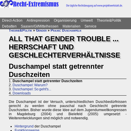
Direct-Action
Antirepression
Organisierung
Umwelt
Theorie&Politik
Debatten
Saasen/GI/Mittelhessen
Materialien
Service
Theorie&Politik
»
Gender
»
Praxis: Duschampeln
ALL THAT GENDER TROUBLE ...
HERRSCHAFT UND
GESCHLECHTERVERHÄLTNISSE
Duschampel statt getrennter
Duschzeiten
1.
Duschampel statt getrennter Duschzeiten
2.
Duschampel: Warum?
3.
Duschampel: So geht's...
4.
Downloads
Die Duschampel ist der Versuch, unterschiedlichen Duschbedürfnissen
gerecht zu werden ohne pauschal nach Geschlecht getrennte
Duschzeiten. Bisher wurde diese Idee auf dem Jugendumweltkongressen
in Magdeburg (2004) und Bielefeld (2005) umgesetzt -
Weiterentwicklungen sind möglich und notwendig.
Hintergrund
der Duschampel
Funktionsweise