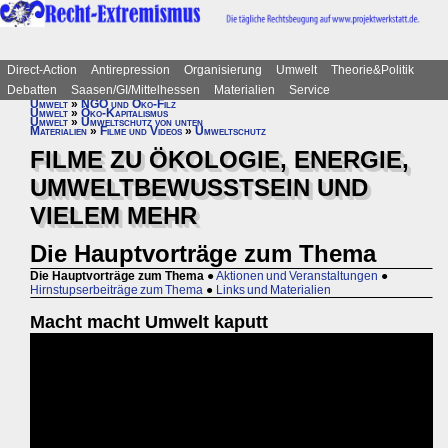
Direct-Action
Antirepression
Organisierung
Umwelt
Theorie&Politik
Debatten
Saasen/GI/Mittelhessen
Materialien
Service
Umwelt
»
NGO und Öko-Filz
Umwelt
»
Öko-Kapitalismus
Umwelt
»
Umweltschutz von unten
Materialien
»
Filme und Videos
»
Umweltschutz
FILME ZU ÖKOLOGIE, ENERGIE,
UMWELTBEWUSSTSEIN UND
VIELEM MEHR
Die Hauptvorträge zum Thema
Die Hauptvorträge zum Thema
●
Aktionen und Veranstaltungen
●
Hirnstupserbeiträge zum Thema
●
Links und Materialien
Macht macht Umwelt kaputt