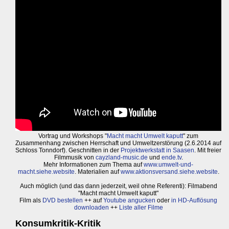
Vortrag und Workshops "
Macht macht Umwelt kaputt
" zum
Zusammenhang zwischen Herrschaft und Umweltzerstörung (2.6.2014 auf
Schloss Tonndorf). Geschnitten in der
Projektwerkstatt in Saasen
. Mit freier
Filmmusik von
cayzland-music.de
und
ende.tv
.
Mehr Informationen zum Thema auf
www.umwelt-und-
macht.siehe.website
. Materialien auf
www.aktionsversand.siehe.website
.
Auch möglich (und das dann jederzeit, weil ohne Referenti): Filmabend
"Macht macht Umwelt kaputt"
Film als
DVD bestellen
++ auf
Youtube angucken
oder
in HD-Auflösung
downloaden
++
Liste aller Filme
Konsumkritik-Kritik