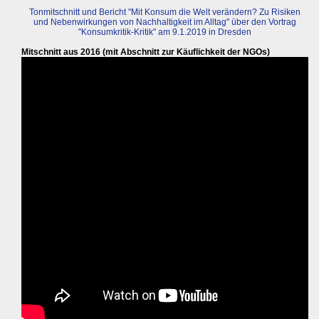
Tonmitschnitt und Bericht "Mit Konsum die Welt verändern? Zu Risiken
und Nebenwirkungen von Nachhaltigkeit im Alltag" über den Vortrag
"Konsumkritik-Kritik" am 9.1.2019 in Dresden
Mitschnitt aus 2016 (mit Abschnitt zur Käuflichkeit der NGOs)