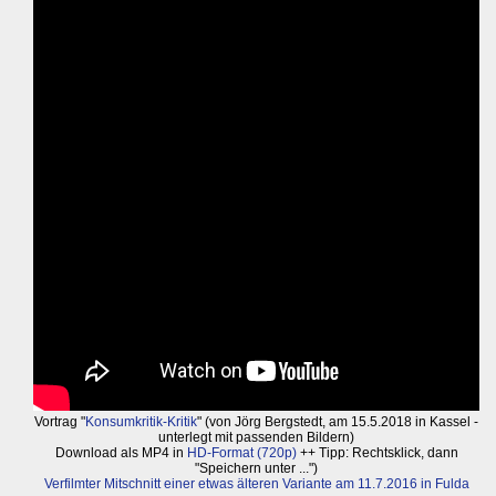
Vortrag "
Konsumkritik-Kritik
" (von Jörg Bergstedt, am 15.5.2018 in Kassel -
unterlegt mit passenden Bildern)
Download als MP4 in
HD-Format (720p)
++ Tipp: Rechtsklick, dann
"Speichern unter ...")
Verfilmter Mitschnitt einer etwas älteren Variante am 11.7.2016 in Fulda