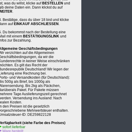
ist, was du willst, klicke auf
BESTELLEN
und
gib deine Daten ein. Dann klickst du auf
WEITER
.
4. Bestätige, dass du über 18 bist und klicke
dann auf
EINKAUF ABSCHLIESSEN
.
5. Du bekommst nach der Bestellung eine
Mail mit einem
BESTÄTIGUNGSLINK
und
Infos zur Bezahlung.
Allgemeine Geschäftsbedingungen
Wir verzichten auf die Allgemeinen
Geschäftsbedingungen, da wir die
Kundenrechte in keiner Weise einschränken
möchten. Es gilt das Recht der
Bundesrepublik Deutschland! Wir legen der
Lieferung eine Rechnung bei.
Porto- und Versandkosten (für Deutschland):
Bis 500g als Brief, bis 1000g als
Warensendung. Bis 2kg als Päckchen,
darüberals Paket. Für Pakete müssen
mehrere Tage Auslieferungszeit gerechnet
werden. Versendung ins Ausland: Nach
realen Kosten.
In den Preisen ist die gesetzlich
vorgeschriebene Mehrwertsteuer enthalten.
Umsatzsteuer-ID: DE259822128
Verfügbarkeit (siehe Farbe des Preises)
sofort lieferbar
Ware bestellt