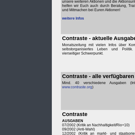
unsere weiteren Aktionen und die Aktionsun
helfen wir Euch auch durch Beratung, Tra
und Mitmachen bei Euren Aktionen!
weitere Infos
Contraste - aktuelle Ausgab
Monatszeitung mit vielen Infos über Ko
selbstorganisiertes Leben und Politi
vierseitiger Schwerpunkt.
Contraste - alle verfügbaren
Mind. 40 verschiedene Ausgaben (Inf
www.contraste.org
)
Contraste
AUSGABEN
07/2002 (Kritik an Nachhaltigkeit/Rio+10)
09/2002 (Anti-Wahl)
12/2002 (Kritik an markt- und staatsorient