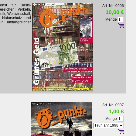
ienst für Basis-
Art.-Nr.: 0906
reichen: Verkehr,
10,00 €
nik, Weltwirtschaft,
, Naturschutz und
Menge
in umfangreicher
Art.-Nr.: 0907
1,00 €
Menge