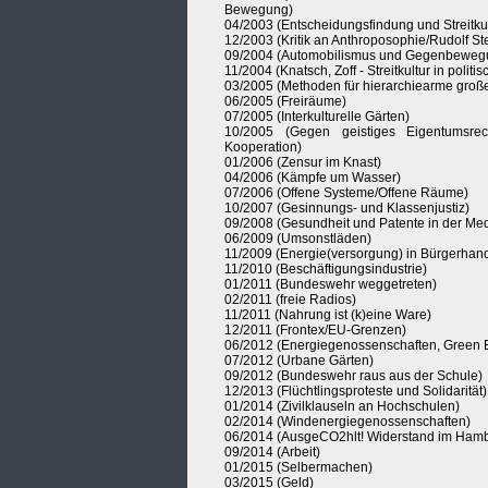
Bewegung)
04/2003 (Entscheidungsfindung und Streitkul
12/2003 (Kritik an Anthroposophie/Rudolf St
09/2004 (Automobilismus und Gegenbeweg
11/2004 (Knatsch, Zoff - Streitkultur in polit
03/2005 (Methoden für hierarchiearme große
06/2005 (Freiräume)
07/2005 (Interkulturelle Gärten)
10/2005 (Gegen geistiges Eigentumsrec
Kooperation)
01/2006 (Zensur im Knast)
04/2006 (Kämpfe um Wasser)
07/2006 (Offene Systeme/Offene Räume)
10/2007 (Gesinnungs- und Klassenjustiz)
09/2008 (Gesundheit und Patente in der Med
06/2009 (Umsonstläden)
11/2009 (Energie(versorgung) in Bürgerhan
11/2010 (Beschäftigungsindustrie)
01/2011 (Bundeswehr weggetreten)
02/2011 (freie Radios)
11/2011 (Nahrung ist (k)eine Ware)
12/2011 (Frontex/EU-Grenzen)
06/2012 (Energiegenossenschaften, Green
07/2012 (Urbane Gärten)
09/2012 (Bundeswehr raus aus der Schule)
12/2013 (Flüchtlingsproteste und Solidarität)
01/2014 (Zivilklauseln an Hochschulen)
02/2014 (Windenergiegenossenschaften)
06/2014 (AusgeCO2hlt! Widerstand im Hamb
09/2014 (Arbeit)
01/2015 (Selbermachen)
03/2015 (Geld)