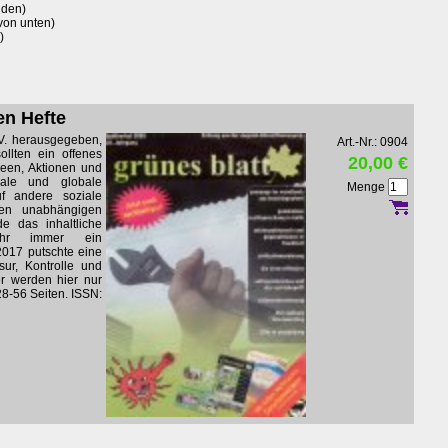
üden)
von unten)
)
en Hefte
V. herausgegeben,
Art.-Nr.: 0904
ollten ein offenes
20,00 €
deen, Aktionen und
kale und globale
Menge
f andere soziale
en unabhängigen
e das inhaltliche
ehr immer ein
2017 putschte eine
ur, Kontrolle und
er werden hier nur
28-56 Seiten. ISSN: