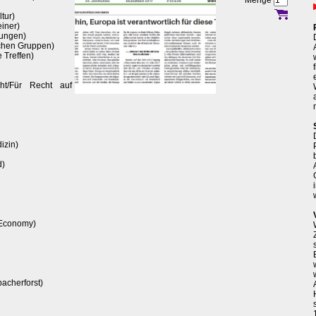
Menge
tur)
einer)
ungen)
ischen Gruppen)
 Treffen)
ht/Für Recht auf
izin)
d)
 Economy)
acherforst)