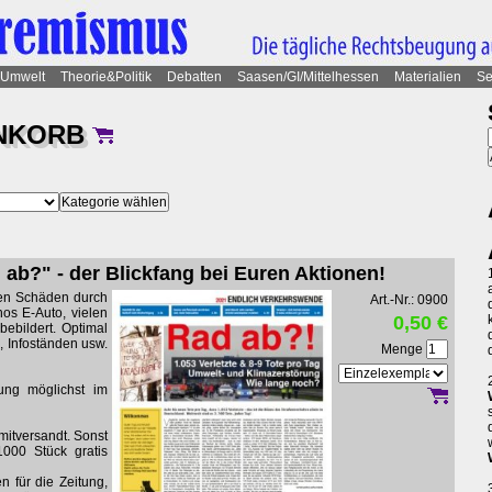
Umwelt
Theorie&Politik
Debatten
Saasen/GI/Mittelhessen
Materialien
Se
NKORB
ab?" - der Blickfang bei Euren Aktionen!
den Schäden durch
Art.-Nr.: 0900
os E-Auto, vielen
0,50 €
bebildert. Optimal
, Infoständen usw.
Menge
lung möglichst im
mitversandt. Sonst
1000 Stück gratis
 für die Zeitung,