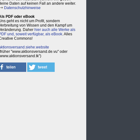
deine Daten auf keinen Fall an andere weiter.
++
Datenschutzhinweise
Als PDF oder eBook
Uns geht es nicht um Profit, sondern
Verbreitung von Wissen und den Kampf um
Veränderung. Daher
hier auch alle Werke als
PDF und, soweit verfügbar, als eBook
. Alles
Creative Commons!
aktionsversand.siehe.website
(früher "www.aktionsversand.de.vu" oder
"www.aktionsversand.tk")