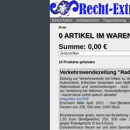
Direct-Action
Antirepression
Organisierung
Home
0 ARTIKEL IM
WARE
Summe: 0,00 €
10 Produkte gefunden
Verkehrswendezeitung "Rad 
Zeitung zur Verkehrswende mit Artikel zu 
Autoverkehr, kritischen Gedanken zum Myth
Aktionsideen und -beschreibungen - reich 
zur Verteilung bei Aktionen, Veranstaltungen
- macht diese sofort optisch attraktiv!
Angucken als PDF
Erscheint Mitte April 2021 - (Vor-)Bestel
Packen von 250, 500 oder 1000 Stück.
Einzelexemplar gratis, wenn bei Bestellung 
1,55 Euro (Briefgebühr). 250, 500 oder 
gegen Paketgebühr (5 bis 6 Euro).
Darüberhinaus freuen wir uns über Spenden