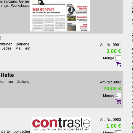
terstützung. Gerne
inings, Workshops
e
mmunen, Betriebe,
Art.-Nr.: 0901
k. Jedes Mal ein
3,00 €
Menge
 Hefte
os zur Zeitung:
Art.-Nr.: 0902
20,00 €
Menge
Art.-Nr.: 0903
1,00 €
ierter politischer