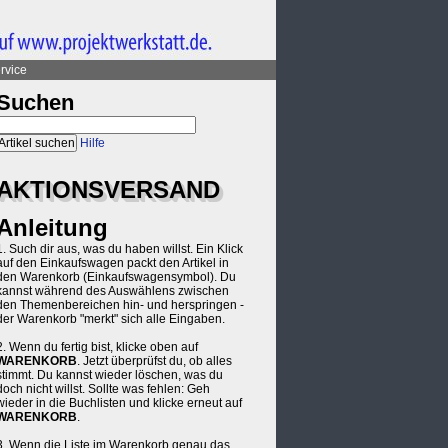
rvice
Suchen
Hilfe
AKTIONSVERSAND
Anleitung
1. Such dir aus, was du haben willst. Ein Klick
auf den Einkaufswagen packt den Artikel in
den Warenkorb (Einkaufswagensymbol). Du
kannst während des Auswählens zwischen
den Themenbereichen hin- und herspringen -
der Warenkorb "merkt" sich alle Eingaben.
2. Wenn du fertig bist, klicke oben auf
WARENKORB
. Jetzt überprüfst du, ob alles
stimmt. Du kannst wieder löschen, was du
doch nicht willst. Sollte was fehlen: Geh
wieder in die Buchlisten und klicke erneut auf
WARENKORB
.
3. Wenn die Liste im Warenkorb genau das