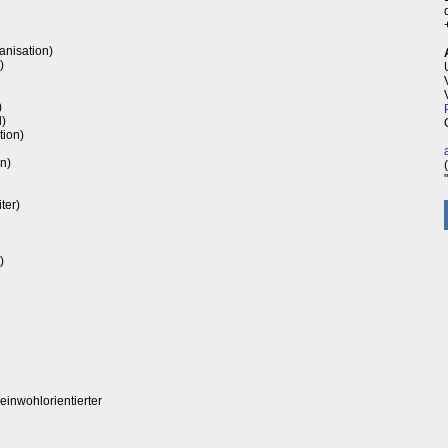
anisation)
)
)
d)
tion)
n)
ter)
)
wohlorientierter