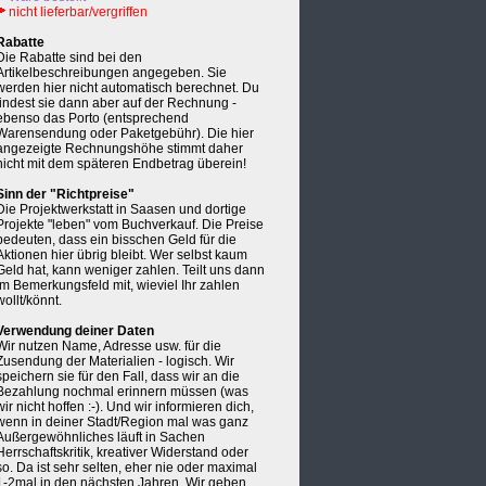
nicht lieferbar/vergriffen
Rabatte
Die Rabatte sind bei den
Artikelbeschreibungen angegeben. Sie
werden hier nicht automatisch berechnet. Du
findest sie dann aber auf der Rechnung -
ebenso das Porto (entsprechend
Warensendung oder Paketgebühr). Die hier
angezeigte Rechnungshöhe stimmt daher
nicht mit dem späteren Endbetrag überein!
Sinn der "Richtpreise"
Die Projektwerkstatt in Saasen und dortige
Projekte "leben" vom Buchverkauf. Die Preise
bedeuten, dass ein bisschen Geld für die
Aktionen hier übrig bleibt. Wer selbst kaum
Geld hat, kann weniger zahlen. Teilt uns dann
im Bemerkungsfeld mit, wieviel Ihr zahlen
wollt/könnt.
Verwendung deiner Daten
Wir nutzen Name, Adresse usw. für die
Zusendung der Materialien - logisch. Wir
speichern sie für den Fall, dass wir an die
Bezahlung nochmal erinnern müssen (was
wir nicht hoffen :-). Und wir informieren dich,
wenn in deiner Stadt/Region mal was ganz
Außergewöhnliches läuft in Sachen
Herrschaftskritik, kreativer Widerstand oder
so. Da ist sehr selten, eher nie oder maximal
1-2mal in den nächsten Jahren. Wir geben