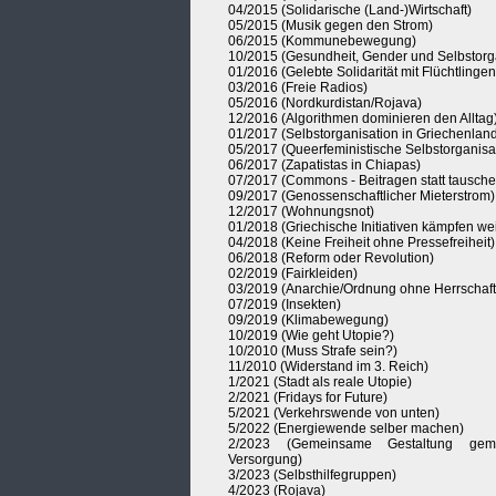
04/2015 (Solidarische (Land-)Wirtschaft)
05/2015 (Musik gegen den Strom)
06/2015 (Kommunebewegung)
10/2015 (Gesundheit, Gender und Selbstorg
01/2016 (Gelebte Solidarität mit Flüchtlingen
03/2016 (Freie Radios)
05/2016 (Nordkurdistan/Rojava)
12/2016 (Algorithmen dominieren den Alltag
01/2017 (Selbstorganisation in Griechenlan
05/2017 (Queerfeministische Selbstorganisa
06/2017 (Zapatistas in Chiapas)
07/2017 (Commons - Beitragen statt tausche
09/2017 (Genossenschaftlicher Mieterstrom)
12/2017 (Wohnungsnot)
01/2018 (Griechische Initiativen kämpfen wei
04/2018 (Keine Freiheit ohne Pressefreiheit)
06/2018 (Reform oder Revolution)
02/2019 (Fairkleiden)
03/2019 (Anarchie/Ordnung ohne Herrschaft
07/2019 (Insekten)
09/2019 (Klimabewegung)
10/2019 (Wie geht Utopie?)
10/2010 (Muss Strafe sein?)
11/2010 (Widerstand im 3. Reich)
1/2021 (Stadt als reale Utopie)
2/2021 (Fridays for Future)
5/2021 (Verkehrswende von unten)
5/2022 (Energiewende selber machen)
2/2023 (Gemeinsame Gestaltung gemein
Versorgung)
3/2023 (Selbsthilfegruppen)
4/2023 (Rojava)