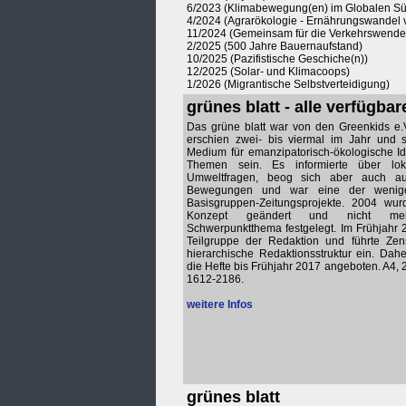
6/2023 (Klimabewegung(en) im Globalen S
4/2024 (Agrarökologie - Ernährungswandel 
11/2024 (Gemeinsam für die Verkehrswende
2/2025 (500 Jahre Bauernaufstand)
10/2025 (Pazifistische Geschiche(n))
12/2025 (Solar- und Klimacoops)
1/2026 (Migrantische Selbstverteidigung)
grünes blatt - alle verfügbar
Das grüne blatt war von den Greenkids e.
erschien zwei- bis viermal im Jahr und s
Medium für emanzipatorisch-ökologische I
Themen sein. Es informierte über lo
Umweltfragen, beog sich aber auch au
Bewegungen und war eine der wenig
Basisgruppen-Zeitungsprojekte. 2004 wurd
Konzept geändert und nicht m
Schwerpunktthema festgelegt. Im Frühjahr 
Teilgruppe der Redaktion und führte Zens
hierarchische Redaktionsstruktur ein. Dah
die Hefte bis Frühjahr 2017 angeboten. A4, 
1612-2186.
weitere Infos
grünes blatt