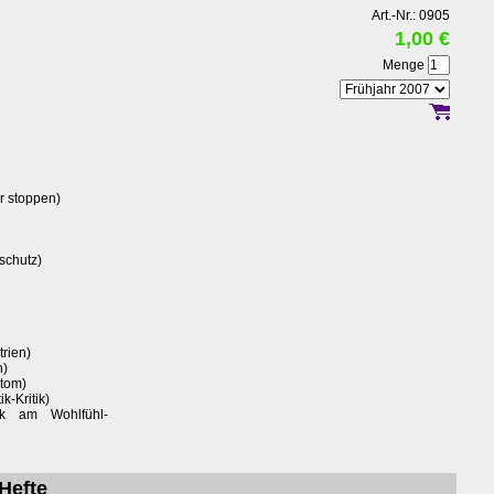
Art.-Nr.: 0905
1,00 €
Menge
r stoppen)
schutz)
rien)
n)
Atom)
k-Kritik)
ik am Wohlfühl-
Hefte