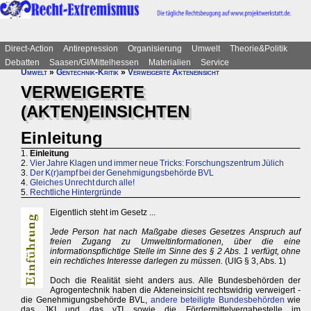
Direct-Action
Antirepression
Organisierung
Umwelt
Theorie&Politik
Debatten
Saasen/GI/Mittelhessen
Materialien
Service
Umwelt
»
Gentechnik-Kritik
»
Verweigerte Akteneinsicht
VERWEIGERTE
(AKTEN)EINSICHTEN
Einleitung
1.
Einleitung
2.
Vier Jahre Klagen und immer neue Tricks: Forschungszentrum Jülich
3.
Der K(r)ampf bei der Genehmigungsbehörde BVL
4.
Gleiches Unrecht durch alle!
5.
Rechtliche Hintergründe
Eigentlich steht im Gesetz ...
Jede Person hat nach Maßgabe dieses Gesetzes Anspruch auf
freien Zugang zu Umweltinformationen, über die eine
informationspflichtige Stelle im Sinne des § 2 Abs. 1 verfügt, ohne
ein rechtliches Interesse darlegen zu müssen.
(UIG § 3, Abs. 1)
Doch die Realität sieht anders aus. Alle Bundesbehörden der
Agrogentechnik haben die Akteneinsicht rechtswidrig verweigert -
die Genehmigungsbehörde BVL,
andere beteiligte Bundesbehörden
wie
das JKI und das vTI sowie die Fördermittelvergabestelle im