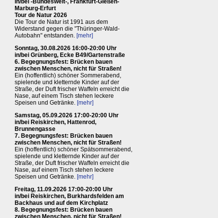
in/bei -Bundesweit-, Frankfurt-Gießen-
Marburg-Erfurt
Tour de Natur 2026
Die Tour de Natur ist 1991 aus dem
Widerstand gegen die "Thüringer-Wald-
Autobahn" entstanden.
[mehr]
Sonntag, 30.08.2026 16:00-20:00 Uhr
in/bei Grünberg, Ecke B49/Gartenstraße
6. Begegnungsfest: Brücken bauen
zwischen Menschen, nicht für Straßen!
Ein (hoffentlich) schöner Sommerabend,
spielende und kletternde Kinder auf der
Straße, der Duft frischer Waffeln erreicht die
Nase, auf einem Tisch stehen leckere
Speisen und Getränke.
[mehr]
Samstag, 05.09.2026 17:00-20:00 Uhr
in/bei Reiskirchen, Hattenrod,
Brunnengasse
7. Begegnungsfest: Brücken bauen
zwischen Menschen, nicht für Straßen!
Ein (hoffentlich) schöner Spätsommerabend,
spielende und kletternde Kinder auf der
Straße, der Duft frischer Waffeln erreicht die
Nase, auf einem Tisch stehen leckere
Speisen und Getränke.
[mehr]
Freitag, 11.09.2026 17:00-20:00 Uhr
in/bei Reiskirchen, Burkhardsfelden am
Backhaus und auf dem Kirchplatz
8. Begegnungsfest: Brücken bauen
zwischen Menschen, nicht für Straßen!