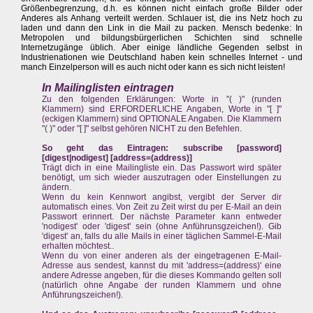
Größenbegrenzung, d.h. es können nicht einfach große Bilder oder
Anderes als Anhang verteilt werden. Schlauer ist, die ins Netz hoch zu
laden und dann den Link in die Mail zu packen. Mensch bedenke: In
Metropolen und bildungsbürgerlichen Schichten sind schnelle
Internetzugänge üblich. Aber einige ländliche Gegenden selbst in
Industrienationen wie Deutschland haben kein schnelles Internet - und
manch Einzelperson will es auch nicht oder kann es sich nicht leisten!
In Mailinglisten eintragen
Zu den folgenden Erklärungen: Worte in "( )" (runden
Klammern) sind ERFORDERLICHE Angaben, Worte in "[ ]"
(eckigen Klammern) sind OPTIONALE Angaben. Die Klammern
"( )" oder "[ ]" selbst gehören NICHT zu den Befehlen.
So geht das Eintragen: subscribe [password]
[digest|nodigest] [address=(address)]
Trägt dich in eine Mailingliste ein. Das Passwort wird später
benötigt, um sich wieder auszutragen oder Einstellungen zu
ändern.
Wenn du kein Kennwort angibst, vergibt der Server dir
automatisch eines. Von Zeit zu Zeit wirst du per E-Mail an dein
Passwort erinnert. Der nächste Parameter kann entweder
'nodigest' oder 'digest' sein (ohne Anführunsgzeichen!). Gib
'digest' an, falls du alle Mails in einer täglichen Sammel-E-Mail
erhalten möchtest..
Wenn du von einer anderen als der eingetragenen E-Mail-
Adresse aus sendest, kannst du mit 'address=(address)' eine
andere Adresse angeben, für die dieses Kommando gelten soll
(natürlich ohne Angabe der runden Klammern und ohne
Anführungszeichen!).