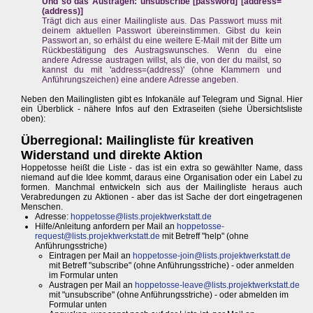
Und so das Austragen: unsubscribe [password] [address=
(address)]
Trägt dich aus einer Mailingliste aus. Das Passwort muss mit
deinem aktuellen Passwort übereinstimmen. Gibst du kein
Passwort an, so erhälst du eine weitere E-Mail mit der Bitte um
Rückbestätigung des Austragswunsches. Wenn du eine
andere Adresse austragen willst, als die, von der du mailst, so
kannst du mit 'address=(address)' (ohne Klammern und
Anführungszeichen) eine andere Adresse angeben.
Neben den Mailinglisten gibt es Infokanäle auf Telegram und Signal. Hier
ein Überblick - nähere Infos auf den Extraseiten (siehe Übersichtsliste
oben):
Überregional: Mailingliste für kreativen
Widerstand und direkte Aktion
Hoppetosse heißt die Liste - das ist ein extra so gewählter Name, dass
niemand auf die Idee kommt, daraus eine Organisation oder ein Label zu
formen. Manchmal entwickeln sich aus der Mailingliste heraus auch
Verabredungen zu Aktionen - aber das ist Sache der dort eingetragenen
Menschen.
Adresse:
hoppetosse@lists.projektwerkstatt.de
Hilfe/Anleitung anfordern per Mail an
hoppetosse-
request@lists.projektwerkstatt.de
mit Betreff "help" (ohne
Anführungsstriche)
Eintragen per Mail an
hoppetosse-join@lists.projektwerkstatt.de
mit Betreff "subscribe" (ohne Anführungsstriche) - oder anmelden
im Formular unten
Austragen per Mail an
hoppetosse-leave@lists.projektwerkstatt.de
mit "unsubscribe" (ohne Anführungsstriche) - oder abmelden im
Formular unten