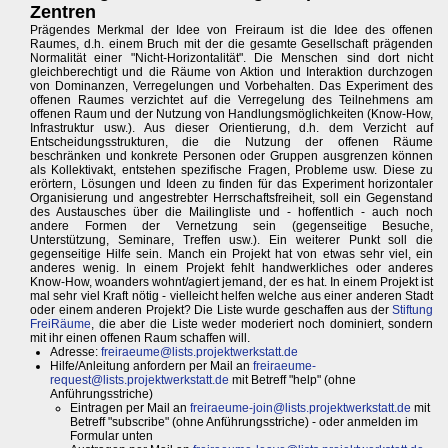
Zentren
Prägendes Merkmal der Idee von Freiraum ist die Idee des offenen
Raumes, d.h. einem Bruch mit der die gesamte Gesellschaft prägenden
Normalität einer "Nicht-Horizontalität". Die Menschen sind dort nicht
gleichberechtigt und die Räume von Aktion und Interaktion durchzogen
von Dominanzen, Verregelungen und Vorbehalten. Das Experiment des
offenen Raumes verzichtet auf die Verregelung des Teilnehmens am
offenen Raum und der Nutzung von Handlungsmöglichkeiten (Know-How,
Infrastruktur usw.). Aus dieser Orientierung, d.h. dem Verzicht auf
Entscheidungsstrukturen, die die Nutzung der offenen Räume
beschränken und konkrete Personen oder Gruppen ausgrenzen können
als Kollektivakt, entstehen spezifische Fragen, Probleme usw. Diese zu
erörtern, Lösungen und Ideen zu finden für das Experiment horizontaler
Organisierung und angestrebter Herrschaftsfreiheit, soll ein Gegenstand
des Austausches über die Mailingliste und - hoffentlich - auch noch
andere Formen der Vernetzung sein (gegenseitige Besuche,
Unterstützung, Seminare, Treffen usw.). Ein weiterer Punkt soll die
gegenseitige Hilfe sein. Manch ein Projekt hat von etwas sehr viel, ein
anderes wenig. In einem Projekt fehlt handwerkliches oder anderes
Know-How, woanders wohnt/agiert jemand, der es hat. In einem Projekt ist
mal sehr viel Kraft nötig - vielleicht helfen welche aus einer anderen Stadt
oder einem anderen Projekt? Die Liste wurde geschaffen aus der
Stiftung
FreiRäume
, die aber die Liste weder moderiert noch dominiert, sondern
mit ihr einen offenen Raum schaffen will.
Adresse:
freiraeume@lists.projektwerkstatt.de
Hilfe/Anleitung anfordern per Mail an
freiraeume-
request@lists.projektwerkstatt.de
mit Betreff "help" (ohne
Anführungsstriche)
Eintragen per Mail an
freiraeume-join@lists.projektwerkstatt.de
mit
Betreff "subscribe" (ohne Anführungsstriche) - oder anmelden im
Formular unten