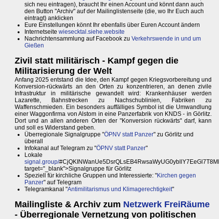
sich neu eintragen), braucht Ihr einen Account und könnt dann auch
den Button "Archiv" auf der Mailinglistenseite (die, wo Ihr Euch auch
eintragt) anklicken
Eure Einstellungen könnt Ihr ebenfalls über Euren Account ändern
Internetseite
wiesecktal.siehe.website
Nachrichtensammlung auf Facebook zu
Verkehrswende in und um
Gießen
Zivil statt militärisch - Kampf gegen die
Militarisierung der Welt
Anfang 2025 entstand die Idee, den Kampf gegen Kriegsvorbereitung und
Konversion-rückwärts an den Orten zu konzentrieren, an denen zivile
Infrastruktur in militärische gewandelt wird: Krankenhäuser werden
Lazarette, Bahnstrecken zu Nachschublinien, Fabriken zu
Waffenschmieden. Ein besonders auffälliges Symbol ist die Umwandlung
einer Waggonfirma von Alstom in eine Panzerfabrik von KNDS - in Görlitz.
Dort und an allen anderen Orten der "Konversion rückwärts" darf, kann
und soll es Widerstand geben.
Überregionale Signalgruppe "
ÖPNV statt Panzer
" zu Görlitz und
überall
Infokanal auf Telegram zu "
ÖPNV statt Panzer
"
Lokale
signal.group/
#CjQKINWanUe5DsrQLsEB4RwsaWyUG0ybllY7EeGl7T8MKl
target="_blank">Signalgruppe für Görlitz
Speziell für kirchliche Gruppen und Interessierte: "
Kirchen gegen
Panzer
" auf Telegram
Telegramkanal "
Antimilitarismus und Klimagerechtigkeit
"
Mailingliste & Archiv zum
Netzwerk FreiRäume
- Überregionale Vernetzung von politischen