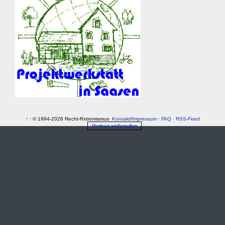
↑
· © 1994-2026 Recht-Rxtremismus·
Kontakt
/
Impressum
·
FAQ
·
RSS-Feed
Vertrag widerrufen