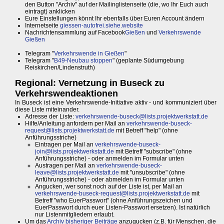
den Button "Archiv" auf der Mailinglistenseite (die, wo Ihr Euch auch
eintragt) anklicken
Eure Einstellungen könnt Ihr ebenfalls über Euren Account ändern
Internetseite
giessen-autofrei.siehe.website
Nachrichtensammlung auf Facebook
Gießen
und
Verkehrswende
Gießen
Telegram "
Verkehrswende in Gießen
"
Telegram "
B49-Neubau stoppen
" (geplante Südumgebung
Reiskirchen/Lindenstruth)
Regional: Vernetzung in Buseck zu
Verkehrswendeaktionen
In Buseck ist eine Verkehrswende-Initiative aktiv - und kommuniziert über
diese Liste miteinander.
Adresse der Liste:
verkehrswende-buseck@lists.projektwerkstatt.de
Hilfe/Anleitung anfordern per Mail an
verkehrswende-buseck-
request@lists.projektwerkstatt.de
mit Betreff "help" (ohne
Anführungsstriche)
Eintragen per Mail an
verkehrswende-buseck-
join@lists.projektwerkstatt.de
mit Betreff "subscribe" (ohne
Anführungsstriche) - oder anmelden im Formular unten
Austragen per Mail an
verkehrswende-buseck-
leave@lists.projektwerkstatt.de
mit "unsubscribe" (ohne
Anführungsstriche) - oder abmelden im Formular unten
Angucken, wer sonst noch auf der Liste ist, per Mail an
verkehrswende-buseck-request@lists.projektwerkstatt.de
mit
Betreff "who EuerPasswort" (ohne Anführungszeichen und
EuerPasswort durch euer Listen-Passwort ersetzen). Ist natürlich
nur Listenmitgliedern erlaubt.
Um das
Archiv bisheriger Beiträge
anzugucken (z.B. für Menschen, die