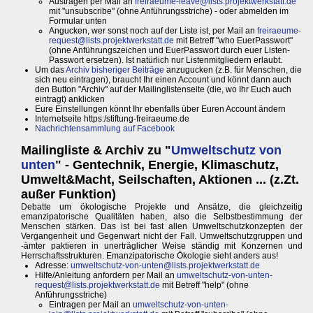
Austragen per Mail an
freiraeume-leave@lists.projektwerkstatt.de
mit "unsubscribe" (ohne Anführungsstriche) - oder abmelden im
Formular unten
Angucken, wer sonst noch auf der Liste ist, per Mail an
freiraeume-
request@lists.projektwerkstatt.de
mit Betreff "who EuerPasswort"
(ohne Anführungszeichen und EuerPasswort durch euer Listen-
Passwort ersetzen). Ist natürlich nur Listenmitgliedern erlaubt.
Um das
Archiv bisheriger Beiträge
anzugucken (z.B. für Menschen, die
sich neu eintragen), braucht Ihr einen Account und könnt dann auch
den Button "Archiv" auf der Mailinglistenseite (die, wo Ihr Euch auch
eintragt) anklicken
Eure Einstellungen könnt Ihr ebenfalls über Euren Account ändern
Internetseite https:/stiftung-freiraeume.de
Nachrichtensammlung auf Facebook
Mailingliste & Archiv zu "
Umweltschutz von
unten
" - Gentechnik, Energie, Klimaschutz,
Umwelt&Macht, Seilschaften, Aktionen ... (z.Zt.
außer Funktion)
Debatte um ökologische Projekte und Ansätze, die gleichzeitig
emanzipatorische Qualitäten haben, also die Selbstbestimmung der
Menschen stärken. Das ist bei fast allen Umweltschutzkonzepten der
Vergangenheit und Gegenwart nicht der Fall. Umweltschutzgruppen und
-ämter paktieren in unerträglicher Weise ständig mit Konzernen und
Herrschaftsstrukturen. Emanzipatorische Ökologie sieht anders aus!
Adresse:
umweltschutz-von-unten@lists.projektwerkstatt.de
Hilfe/Anleitung anfordern per Mail an
umweltschutz-von-unten-
request@lists.projektwerkstatt.de
mit Betreff "help" (ohne
Anführungsstriche)
Eintragen per Mail an
umweltschutz-von-unten-