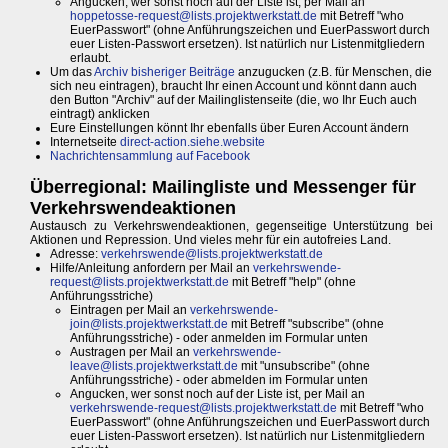
Angucken, wer sonst noch auf der Liste ist, per Mail an
hoppetosse-request@lists.projektwerkstatt.de
mit Betreff "who
EuerPasswort" (ohne Anführungszeichen und EuerPasswort durch
euer Listen-Passwort ersetzen). Ist natürlich nur Listenmitgliedern
erlaubt.
Um das
Archiv bisheriger Beiträge
anzugucken (z.B. für Menschen, die
sich neu eintragen), braucht Ihr einen Account und könnt dann auch
den Button "Archiv" auf der Mailinglistenseite (die, wo Ihr Euch auch
eintragt) anklicken
Eure Einstellungen könnt Ihr ebenfalls über Euren Account ändern
Internetseite
direct-action.siehe.website
Nachrichtensammlung auf Facebook
Überregional: Mailingliste und Messenger für
Verkehrswendeaktionen
Austausch zu Verkehrswendeaktionen, gegenseitige Unterstützung bei
Aktionen und Repression. Und vieles mehr für ein autofreies Land.
Adresse:
verkehrswende@lists.projektwerkstatt.de
Hilfe/Anleitung anfordern per Mail an
verkehrswende-
request@lists.projektwerkstatt.de
mit Betreff "help" (ohne
Anführungsstriche)
Eintragen per Mail an
verkehrswende-
join@lists.projektwerkstatt.de
mit Betreff "subscribe" (ohne
Anführungsstriche) - oder anmelden im Formular unten
Austragen per Mail an
verkehrswende-
leave@lists.projektwerkstatt.de
mit "unsubscribe" (ohne
Anführungsstriche) - oder abmelden im Formular unten
Angucken, wer sonst noch auf der Liste ist, per Mail an
verkehrswende-request@lists.projektwerkstatt.de
mit Betreff "who
EuerPasswort" (ohne Anführungszeichen und EuerPasswort durch
euer Listen-Passwort ersetzen). Ist natürlich nur Listenmitgliedern