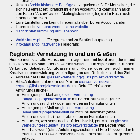
erlaubt.
Um das
Archiv bisheriger Beiträge
anzugucken (z.B. für Menschen, die
sich neu eintragen), braucht Ihr einen Account und könnt dann auch
den Button "Archiv" auf der Mailinglistenseite (die, wo Ihr Euch auch
eintragt) anklicken
Eure Einstellungen könnt Ihr ebenfalls über Euren Account ändern
Internetseite
verkehrswende.siehe.website
Nachrichtensammlung auf Facebook
Wald statt Asphalt
(Telegramkanal zu Straßenbauprotest)
Infokanal Möbilitätswende
(Telegram)
Regional: Vernetzung in und um Gießen
Hier können sich alle Menschen eintragen und mitdiskutieren, die in und
um Gießen aktiv sind oder es werden wollen ... Einzelpersonen, Gruppen,
Verbände, Betriebe, Schulklassen und -kurse oder wer auch immer.
Kreative Ideenentwicklung, Ankündigungen und Reflexion sind das Ziel.
Adresse der Liste:
giessen-vernetzung@lists.projektwerkstatt.de
Hilfe/Anleitung anfordern per Mail an
giessen-vernetzung-
request@lists.projektwerkstatt.de
mit Betreff "help" (ohne
Anführungsstriche)
Eintragen per Mail an
giessen-vernetzung-
join@lists.projektwerkstatt.de
mit Betreff "subscribe" (ohne
Anführungsstriche) - oder anmelden im Formular unten
Austragen per Mail an
giessen-vernetzung-
leave@lists.projektwerkstatt.de
mit "unsubscribe" (ohne
Anführungsstriche) - oder abmelden im Formular unten
Angucken, wer sonst noch auf der Liste ist, per Mail an
giessen-
vernetzung-request@lists.projektwerkstatt.de
mit Betreff "who
EuerPasswort" (ohne Anführungszeichen und EuerPasswort durch
euer Listen-Passwort ersetzen). Ist natürlich nur Listenmitgliedern
erlaubt.