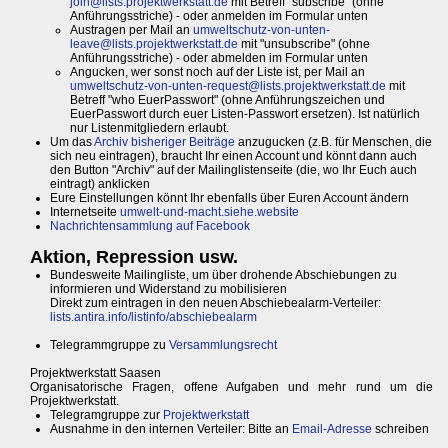
join@lists.projektwerkstatt.de
mit Betreff "subscribe" (ohne
Anführungsstriche) - oder anmelden im Formular unten
Austragen per Mail an
umweltschutz-von-unten-
leave@lists.projektwerkstatt.de
mit "unsubscribe" (ohne
Anführungsstriche) - oder abmelden im Formular unten
Angucken, wer sonst noch auf der Liste ist, per Mail an
umweltschutz-von-unten-request@lists.projektwerkstatt.de
mit
Betreff "who EuerPasswort" (ohne Anführungszeichen und
EuerPasswort durch euer Listen-Passwort ersetzen). Ist natürlich
nur Listenmitgliedern erlaubt.
Um das
Archiv bisheriger Beiträge
anzugucken (z.B. für Menschen, die
sich neu eintragen), braucht Ihr einen Account und könnt dann auch
den Button "Archiv" auf der Mailinglistenseite (die, wo Ihr Euch auch
eintragt) anklicken
Eure Einstellungen könnt Ihr ebenfalls über Euren Account ändern
Internetseite
umwelt-und-macht.siehe.website
Nachrichtensammlung auf Facebook
Aktion, Repression usw.
Bundesweite Mailingliste, um über drohende Abschiebungen zu
informieren und Widerstand zu mobilisieren
Direkt zum eintragen in den neuen Abschiebealarm-Verteiler:
lists.antira.info/listinfo/abschiebealarm
Telegrammgruppe zu
Versammlungsrecht
Projektwerkstatt Saasen
Organisatorische Fragen, offene Aufgaben und mehr rund um die
Projektwerkstatt.
Telegramgruppe zur
Projektwerkstatt
Ausnahme in den internen Verteiler: Bitte an
Email-Adresse
schreiben