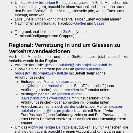
Um das
Archiv bisheriger Beiträge
anzugucken (z.B. für Menschen, die
sich neu eintragen), braucht Ihr einen Account und könnt dann auch
den Button "Archiv" auf der Mailinglistenseite (die, wo Ihr Euch auch
eintragt) anklicken
Eure Einstellungen könnt Ihr ebenfalls über Euren Account ändern
Nachrichtensammlung auf Facebook
Gießen
und
Saasen
Telegramkanal
Linkes Leben Gießen
(vor allem
Terminankündigungen von Gruppen)
Regional: Vernetzung in und um Giessen zu
Verkehrswendeaktionen
Auch für Menschen in und um Gießen, aber jetzt speziell zur
Verkehrswende in der Region.
Adresse der Liste:
giessen-autofrei@lists.projektwerkstatt.de
Hilfe/Anleitung anfordern per Mail an
giessen-autofrei-
request@lists.projektwerkstatt.de
mit Betreff "help" (ohne
Anführungsstriche)
Eintragen per Mail an
giessen-autofrei-
join@lists.projektwerkstatt.de
mit Betreff "subscribe" (ohne
Anführungsstriche) - oder anmelden im Formular unten
Austragen per Mail an
giessen-autofrei-
leave@lists.projektwerkstatt.de
mit "unsubscribe" (ohne
Anführungsstriche) - oder abmelden im Formular unten
Angucken, wer sonst noch auf der Liste ist, per Mail an
giessen-
autofrei-request@lists.projektwerkstatt.de
mit Betreff "who
EuerPasswort" (ohne Anführungszeichen und EuerPasswort durch
euer Listen-Passwort ersetzen). Ist natürlich nur Listenmitgliedern
erlaubt.
Um das
Archiv bisheriger Beiträge
anzugucken (z.B. für Menschen, die
sich neu eintragen), braucht Ihr einen Account und könnt dann auch