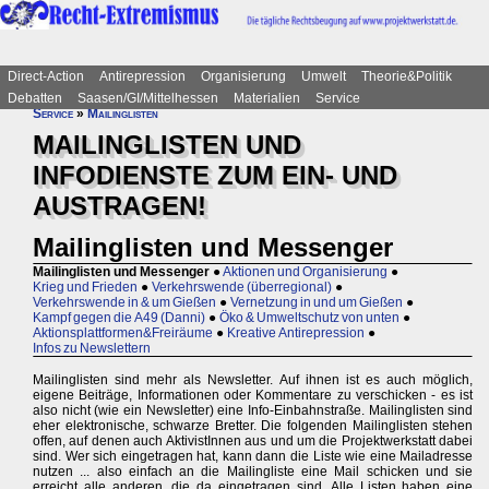
Direct-Action
Antirepression
Organisierung
Umwelt
Theorie&Politik
Debatten
Saasen/GI/Mittelhessen
Materialien
Service
Service
»
Mailinglisten
MAILINGLISTEN UND
INFODIENSTE ZUM EIN- UND
AUSTRAGEN!
Mailinglisten und Messenger
Mailinglisten und Messenger
●
Aktionen und Organisierung
●
Krieg und Frieden
●
Verkehrswende (überregional)
●
Verkehrswende in & um Gießen
●
Vernetzung in und um Gießen
●
Kampf gegen die A49 (Danni)
●
Öko & Umweltschutz von unten
●
Aktionsplattformen&Freiräume
●
Kreative Antirepression
●
Infos zu Newslettern
Mailinglisten sind mehr als Newsletter. Auf ihnen ist es auch möglich,
eigene Beiträge, Informationen oder Kommentare zu verschicken - es ist
also nicht (wie ein Newsletter) eine Info-Einbahnstraße. Mailinglisten sind
eher elektronische, schwarze Bretter. Die folgenden Mailinglisten stehen
offen, auf denen auch AktivistInnen aus und um die Projektwerkstatt dabei
sind. Wer sich eingetragen hat, kann dann die Liste wie eine Mailadresse
nutzen ... also einfach an die Mailingliste eine Mail schicken und sie
erreicht alle anderen, die da eingetragen sind. Alle Listen haben eine