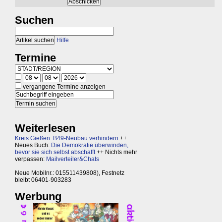
Suchen
Hilfe
Termine
vergangene Termine anzeigen
Weiterlesen
Kreis Gießen: B49-Neubau verhindern
++
Neues Buch:
Die Demokratie überwinden,
bevor sie sich selbst abschafft
++ Nichts mehr
verpassen:
Mailverteiler&Chats
Neue Mobilnr.: 015511439808), Festnetz
bleibt 06401-903283
Werbung