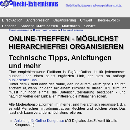
Direct-Action
Antirepression
Organisierung
Umwelt
Theorie&Politik
Debatten
Saasen/GI/Mittelhessen
Materialien
Service
Organisierung
»
Kreativmethoden
»
Online-Treffen
ONLINE-TREFFEN - MÖGLICHST
HIERARCHIEFREI ORGANISIEREN
Technische Tipps, Anleitungen
und mehr
Eine empfehlenswerte Plattform ist BigBlueButton. Ist für jedermensch
nutzbar über einen selbst ergänzten Link, der stets so anfängt:
public.senfcall.de/
Hinter dem / steht dann der Name, den ihr eurem Raum gebt. Dadurch
entsteht er, wenn ihr dann mit einem Browser zu dieser URL surft. Ihr
müsst nur noch einmal die Datenschutzerklärung bestätigen - und
natürlich vorher den Link allen mitteilen, die mitmachen sollen.
Alle Moderationsplattformen im Internet sind hierarchisch organisiert, d.h.
es gibt Menschen mit administrativen Rechten und solchen ohne. Das
lässt sich kaum verändern, höchstens rotieren.
Anleitung für Online-Kongresse
(AG Digitales des Zukunft-für-alle-
Kongresses)