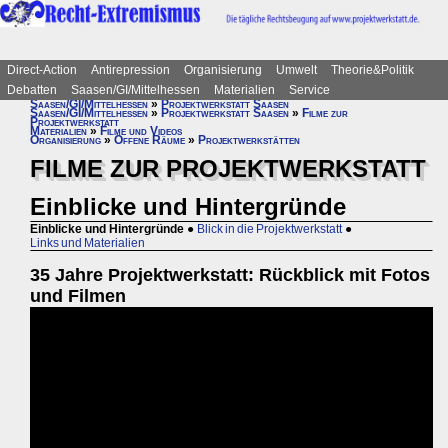
Direct-Action
Antirepression
Organisierung
Umwelt
Theorie&Politik
Debatten
Saasen/GI/Mittelhessen
Materialien
Service
Saasen/GI/Mittelhessen
»
Projektwerkstatt Saasen
Saasen/GI/Mittelhessen
»
Projektwerkstatt Saasen
»
Filme zur
Projektwerkstatt
Materialien
»
Filme und Videos
Organisierung
»
Offene Räume
»
Projektwerkstätten
FILME ZUR PROJEKTWERKSTATT
Einblicke und Hintergründe
Einblicke und Hintergründe
●
Blick in die Projektwerkstatt
●
Links und Materialien
35 Jahre Projektwerkstatt: Rückblick mit Fotos
und Filmen