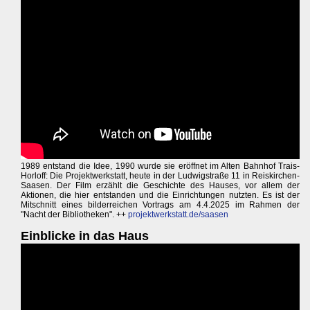
1989 entstand die Idee, 1990 wurde sie eröffnet im Alten Bahnhof Trais-
Horloff: Die Projektwerkstatt, heute in der Ludwigstraße 11 in Reiskirchen-
Saasen. Der Film erzählt die Geschichte des Hauses, vor allem der
Aktionen, die hier entstanden und die Einrichtungen nutzten. Es ist der
Mitschnitt eines bilderreichen Vortrags am 4.4.2025 im Rahmen der
"Nacht der Bibliotheken". ++
projektwerkstatt.de/saasen
Einblicke in das Haus