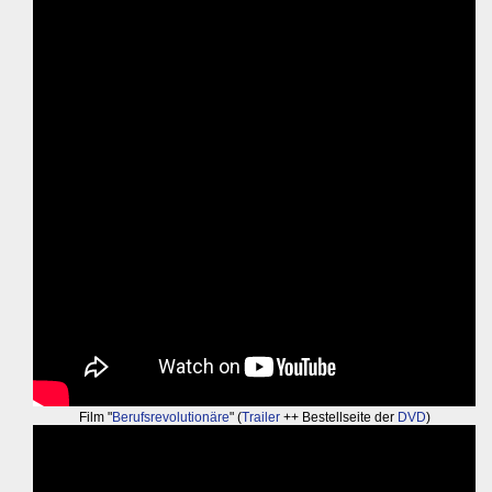
Film "
Berufsrevolutionäre
" (
Trailer
++ Bestellseite der
DVD
)