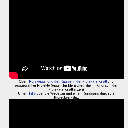
Oben:
Kurzvorstellung der Räume in der Projektwerkstatt
und
ausgewählter Projekte (erstellt für Menschen, die im Kinoraum der
Projektwerkstatt sitzen)
Unten:
Film
über die Wege zur und einen Rundgang durch die
Projektwerkstatt