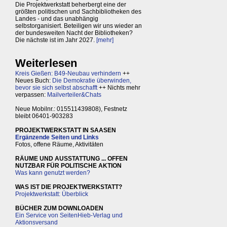
Die Projektwerkstatt beherbergt eine der
größten politischen und Sachbibliotheken des
Landes - und das unabhängig
selbstorganisiert. Beteiligen wir uns wieder an
der bundesweiten Nacht der Bibliotheken?
Die nächste ist im Jahr 2027.
[mehr]
Weiterlesen
Kreis Gießen: B49-Neubau verhindern
++
Neues Buch:
Die Demokratie überwinden,
bevor sie sich selbst abschafft
++ Nichts mehr
verpassen:
Mailverteiler&Chats
Neue Mobilnr.: 015511439808), Festnetz
bleibt 06401-903283
PROJEKTWERKSTATT IN SAASEN
Ergänzende Seiten und Links
Fotos, offene Räume, Aktivitäten
RÄUME UND AUSSTATTUNG ... OFFEN
NUTZBAR FÜR POLITISCHE AKTION
Was kann genutzt werden?
WAS IST DIE PROJEKTWERKSTATT?
Projektwerkstatt: Überblick
BÜCHER ZUM DOWNLOADEN
Ein Service von SeitenHieb-Verlag und
Aktionsversand