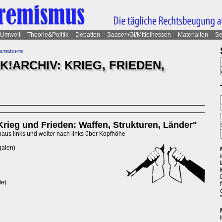
Umwelt
Theorie&Politik
Debatten
Saasen/GI/Mittelhessen
Materialien
Se
eltmächte
!ARCHIV: KRIEG, FRIEDEN,
ieg und Frieden: Waffen, Strukturen, Länder"
aus links und weiter nach links über Kopfhöhe
galen)
te)