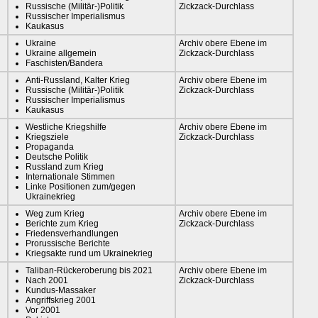
Russische (Militär-)Politik
Zickzack-Durchlass
Russischer Imperialismus
Kaukasus
Ukraine
Archiv obere Ebene im
Ukraine allgemein
Zickzack-Durchlass
Faschisten/Bandera
Anti-Russland, Kalter Krieg
Archiv obere Ebene im
Russische (Militär-)Politik
Zickzack-Durchlass
Russischer Imperialismus
Kaukasus
Westliche Kriegshilfe
Archiv obere Ebene im
Kriegsziele
Zickzack-Durchlass
Propaganda
Deutsche Politik
Russland zum Krieg
Internationale Stimmen
Linke Positionen zum/gegen
Ukrainekrieg
Weg zum Krieg
Archiv obere Ebene im
Berichte zum Krieg
Zickzack-Durchlass
Friedensverhandlungen
Prorussische Berichte
Kriegsakte rund um Ukrainekrieg
Taliban-Rückeroberung bis 2021
Archiv obere Ebene im
Nach 2001
Zickzack-Durchlass
Kundus-Massaker
Angriffskrieg 2001
Vor 2001