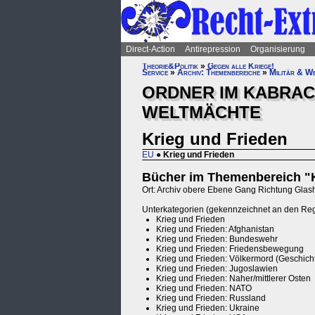
Direct-Action
Antirepression
Organisierung
Theorie&Politik
»
Gegen alle Kriege!
Service
»
Archiv: Themenbereiche
»
Militär & W
ORDNER IM KABRACK
WELTMÄCHTE
Krieg und Frieden
EU
●
Krieg und Frieden
Bücher im Themenbereich "Kr
Ort: Archiv obere Ebene Gang Richtung Glash
Unterkategorien (gekennzeichnet an den Re
Krieg und Frieden
Krieg und Frieden: Afghanistan
Krieg und Frieden: Bundeswehr
Krieg und Frieden: Friedensbewegung
Krieg und Frieden: Völkermord (Geschich
Krieg und Frieden: Jugoslawien
Krieg und Frieden: Naher/mittlerer Osten
Krieg und Frieden: NATO
Krieg und Frieden: Russland
Krieg und Frieden: Ukraine