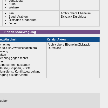
Venezuela
Kuba
Weitere
Iran
Archiv obere Ebene im
Saudi-Arabien
Zickzack-Durchlass
Ölstaaten rundherum
Jemen
Friedensbewegung
ng/Abschnitt
Ort der Akten
emeines
Archiv obere Ebene im Zickzack-
e NGOs/Gewerkschaften pro
Durchlass
üstung
tten
enzung gegen rechts
lte
elpersonen, -aussagen
dnisse, Gruppen, NGOs
densdienst, Konfliktbearbeitung
gung bis 80er Jahre
egeben.