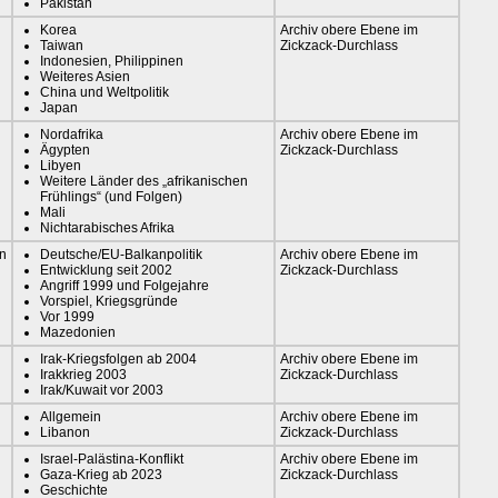
Pakistan
Korea
Archiv obere Ebene im
Taiwan
Zickzack-Durchlass
Indonesien, Philippinen
Weiteres Asien
China und Weltpolitik
Japan
Nordafrika
Archiv obere Ebene im
Ägypten
Zickzack-Durchlass
Libyen
Weitere Länder des „afrikanischen
Frühlings“ (und Folgen)
Mali
Nichtarabisches Afrika
n
Deutsche/EU-Balkanpolitik
Archiv obere Ebene im
Entwicklung seit 2002
Zickzack-Durchlass
Angriff 1999 und Folgejahre
Vorspiel, Kriegsgründe
Vor 1999
Mazedonien
Irak-Kriegsfolgen ab 2004
Archiv obere Ebene im
Irakkrieg 2003
Zickzack-Durchlass
Irak/Kuwait vor 2003
Allgemein
Archiv obere Ebene im
Libanon
Zickzack-Durchlass
Israel-Palästina-Konflikt
Archiv obere Ebene im
Gaza-Krieg ab 2023
Zickzack-Durchlass
Geschichte