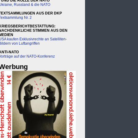
- UND DIE ROLLE DER NATO
Ukraine, Russland & die NATO
TEXTSAMMLUNGEN AUS DER DKP
Textsammlung Nr. 2
KRIEGSBERICHTBESTATTUNG:
NACHDENKLICHE STIMMEN AUS DEN
MEDIEN
USA kaufen Exklusivrechte an Satelliten-
Bildern von Luftangriffen
ANTI-NATO
Vorträge auf der NATO-Konferenz
Werbung