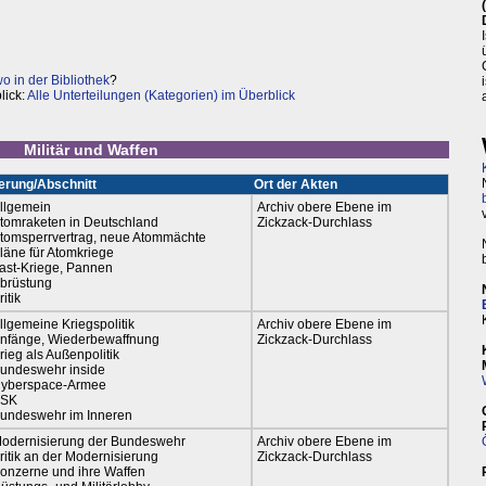
 in der Bibliothek
?
lick:
Alle Unterteilungen (Kategorien) im Überblick
Militär und Waffen
erung/Abschnitt
Ort der Akten
llgemein
Archiv obere Ebene im
tomraketen in Deutschland
Zickzack-Durchlass
tomsperrvertrag, neue Atommächte
läne für Atomkriege
ast-Kriege, Pannen
brüstung
ritik
llgemeine Kriegspolitik
Archiv obere Ebene im
nfänge, Wiederbewaffnung
Zickzack-Durchlass
rieg als Außenpolitik
undeswehr inside
yberspace-Armee
SK
undeswehr im Inneren
odernisierung der Bundeswehr
Archiv obere Ebene im
ritik an der Modernisierung
Zickzack-Durchlass
onzerne und ihre Waffen