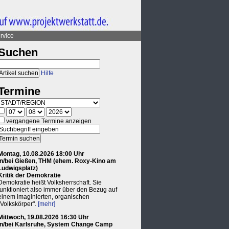
rvice
Suchen
Hilfe
Termine
vergangene Termine anzeigen
Montag, 10.08.2026 18:00 Uhr
in/bei Gießen, THM (ehem. Roxy-Kino am
Ludwigsplatz)
Kritik der Demokratie
Demokratie heißt Volksherrschaft. Sie
funktioniert also immer über den Bezug auf
einem imaginierten, organischen
"Volkskörper".
[mehr]
Mittwoch, 19.08.2026 16:30 Uhr
in/bei Karlsruhe, System Change Camp