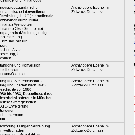
üstungs- und Militärlobby
riegspropaganda früher
Archiv obere Ebene im
umanistische Interventionen
Zickzack-Durchlass
Entwicklungshilfe“ (internationale
ozialarbeit durch Militär)
ilitär als Weltpolizei
ilitär pro Öko (Grünhelme)
ropaganda (Medien), geistige
obilmachung
ustiz und Zensur
port
edizin, Ärzte
orschung, Unis
chulen
tandorte und Konversion
Archiv obere Ebene im
ittelhessen
Zickzack-Durchlass
essen/Osthessen
rieg und Sicherheitspolitik
Archiv obere Ebene im
rieg und Frieden nach 1945
Zickzack-Durchlass
eschichte vor 1980
980 bis 1983, Doppelbeschluss
icherheitskonferenz in München
eitere Strategietreffen
ATO-Erweiterung
trategien
eheimarmeen
ritik
erstörung, Hunger, Vertreibung
Archiv obere Ebene im
mweltschäden
Zickzack-Durchlass
üstung und Sozialabbau