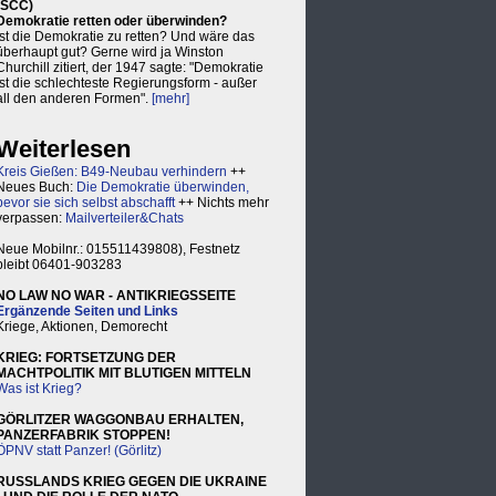
(SCC)
Demokratie retten oder überwinden?
Ist die Demokratie zu retten? Und wäre das
überhaupt gut? Gerne wird ja Winston
Churchill zitiert, der 1947 sagte: "Demokratie
ist die schlechteste Regierungsform - außer
all den anderen Formen".
[mehr]
Weiterlesen
Kreis Gießen: B49-Neubau verhindern
++
Neues Buch:
Die Demokratie überwinden,
bevor sie sich selbst abschafft
++ Nichts mehr
verpassen:
Mailverteiler&Chats
Neue Mobilnr.: 015511439808), Festnetz
bleibt 06401-903283
NO LAW NO WAR - ANTIKRIEGSSEITE
Ergänzende Seiten und Links
Kriege, Aktionen, Demorecht
KRIEG: FORTSETZUNG DER
MACHTPOLITIK MIT BLUTIGEN MITTELN
Was ist Krieg?
GÖRLITZER WAGGONBAU ERHALTEN,
PANZERFABRIK STOPPEN!
ÖPNV statt Panzer! (Görlitz)
RUSSLANDS KRIEG GEGEN DIE UKRAINE