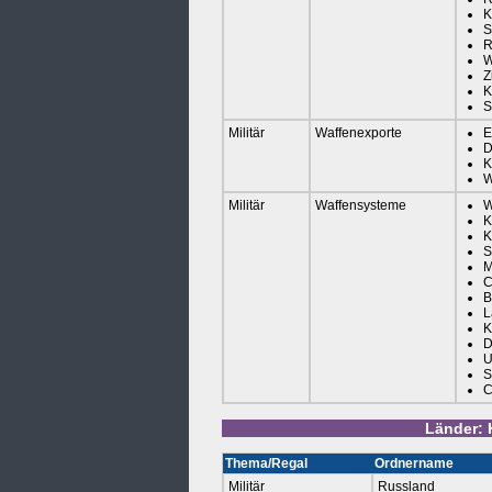
K
S
R
W
Z
K
S
Militär
Waffenexporte
E
D
K
W
Militär
Waffensysteme
W
K
K
S
M
C
B
L
K
D
U
S
C
Länder: 
Thema/Regal
Ordnername
Militär
Russland