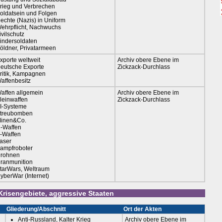
rieg und Verbrechen
oldatsein und Folgen
echte (Nazis) in Uniform
ehrpflicht, Nachwuchs
ivilschutz
indersoldaten
öldner, Privatarmeen
xporte weltweit
Archiv obere Ebene im
eutsche Exporte
Zickzack-Durchlass
ritik, Kampagnen
affenbesitz
affen allgemein
Archiv obere Ebene im
leinwaffen
Zickzack-Durchlass
I-Systeme
treubomben
inen&Co.
-Waffen
-Waffen
aser
ampfroboter
rohnen
ranmunition
tarWars, Weltraum
yberWar (Internet)
Krisengebiete, aggressive Staaten
Gliederung/Abschnitt
Ort der Akten
Anti-Russland, Kalter Krieg
Archiv obere Ebene im