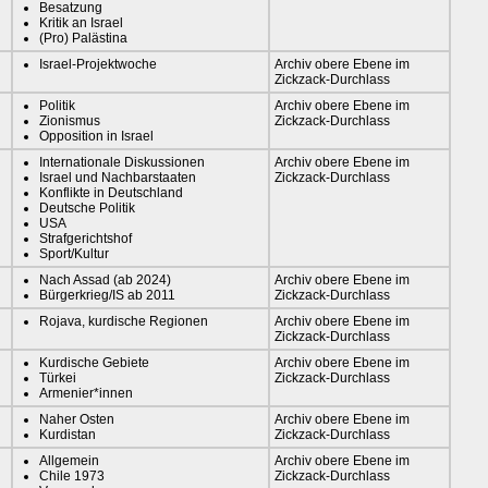
Besatzung
Kritik an Israel
(Pro) Palästina
Israel-Projektwoche
Archiv obere Ebene im
Zickzack-Durchlass
Politik
Archiv obere Ebene im
Zionismus
Zickzack-Durchlass
Opposition in Israel
Internationale Diskussionen
Archiv obere Ebene im
Israel und Nachbarstaaten
Zickzack-Durchlass
Konflikte in Deutschland
Deutsche Politik
USA
Strafgerichtshof
Sport/Kultur
Nach Assad (ab 2024)
Archiv obere Ebene im
Bürgerkrieg/IS ab 2011
Zickzack-Durchlass
Rojava, kurdische Regionen
Archiv obere Ebene im
Zickzack-Durchlass
Kurdische Gebiete
Archiv obere Ebene im
Türkei
Zickzack-Durchlass
Armenier*innen
Naher Osten
Archiv obere Ebene im
Kurdistan
Zickzack-Durchlass
Allgemein
Archiv obere Ebene im
Chile 1973
Zickzack-Durchlass