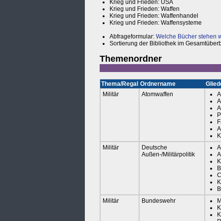
Krieg und Frieden: USA
Krieg und Frieden: Waffen
Krieg und Frieden: Waffenhandel
Krieg und Frieden: Waffensysteme
Abfrageformular:
Welche Bücher stehen wo
Sortierung der Bibliothek im Gesamtüberb
Themenordner
Thema/Regal
Ordnername
Glied
Militär
Atomwaffen
A
A
A
P
F
A
K
Militär
Deutsche
A
Außen-/Militärpolitik
A
K
B
C
K
B
Militär
Bundeswehr
M
K
K