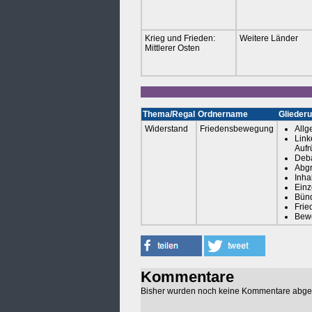
Krieg und Frieden:
Weitere Länder
Mittlerer Osten
Thema/Regal
Ordnername
Gliederu
Widerstand
Friedensbewegung
Allg
Link
Aufr
Deba
Abgr
Inha
Einz
Bün
Frie
Bewe
Kommentare
Bisher wurden noch keine Kommentare abg