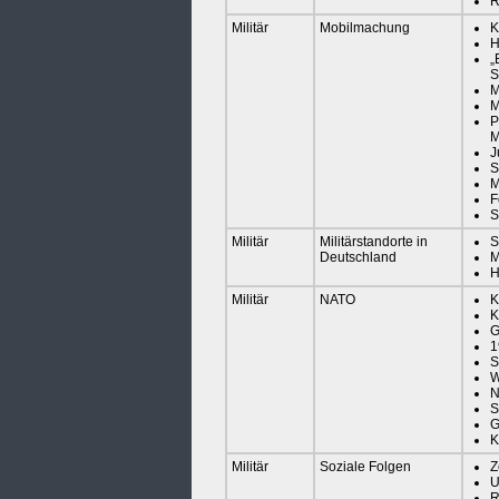
R
Militär
Mobilmachung
K
H
„
S
M
M
P
M
J
S
M
F
S
Militär
Militärstandorte in
S
Deutschland
M
H
Militär
NATO
K
K
G
1
S
W
N
S
G
K
Militär
Soziale Folgen
Z
U
R