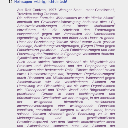
12.
Nein sagen - wichtig, nicht einfach!
Aus Rolf Cantzen, 1997: Weniger Staat - mehr Gesellschaft,
Trotzdem-Verlag Grafenau
Die adäquate Form des Widerstandes war die "direkte Aktion".
Innerhalb der Gewerkschaftsbewegung bedeutete dies z.B.,
Arbeitszeiteverkürzungen durch "direkte Maßnahmen"
einzuführen, d.h. die Arbeitszeit den Forderungen
entsprechend gegen die Vorschriften der Utnernehmen
eigenmächtig zu reduzieren und früher nach Hause zu gehen.
Unter der Bezeichnung "direkte Aktion" wurde auch gezielte
Sabotage, Auslieferungsverzögerungen, (Gegen-)Terror gegen
Fabrikbesitzer praktiziert. ... Auch Fabrikbesetzungen und eine
Fortsetzung der Produktion in Eigenregie verstanden Anarcho-
Syndikalisten als "direkte Aktion". ...
Auch heute spielen "direkte Aktionen" als Möglichkeit des
Protestes und Widerstandes und der Propagierung von
Alternativen eine bedeutende Rolle. "Direkte Aktionen" stellen
etwas Hausbesetzungen dar, "begrenzte Regelverletzungen"
durch Blockaden von Militäreinrichtungen, Widerstand gegen
Atomkraftwerke wie die verschiedenen Aktionen zur
Herstellung von Öffentlichkeit, wie sie etwas Organisationen
wie "Greenpeace" und "Robin Wood" oder Bürgerinitiativen
praktizieren. Gerade in einer hochkomplexen und
bürokratischen Gesellschaft wie der unsrigen, in der innerhalb
der weitgehend hierarchisch strukturierten
Interessenvertretungen eine weitergehende Opposition
kanalisiert, entschärft und integriert zu werden droht, kommt
solchen "direkten Aktionen" große Bedeutung zu in der
Meinungsbildung und im gesellschaftlichen
Bewußtseinsprozeß. Aus dem Umkreis anarchistischer Ideen
und Aktionsformen stammen auch die Aktionen der