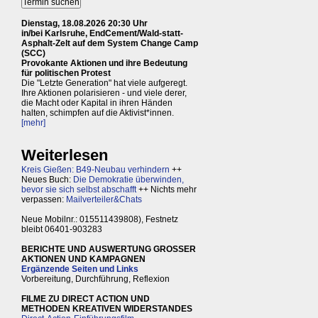
Dienstag, 18.08.2026 20:30 Uhr
in/bei Karlsruhe, EndCement/Wald-statt-
Asphalt-Zelt auf dem System Change Camp
(SCC)
Provokante Aktionen und ihre Bedeutung
für politischen Protest
Die "Letzte Generation" hat viele aufgeregt.
Ihre Aktionen polarisieren - und viele derer,
die Macht oder Kapital in ihren Händen
halten, schimpfen auf die Aktivist*innen.
[mehr]
Weiterlesen
Kreis Gießen: B49-Neubau verhindern
++
Neues Buch:
Die Demokratie überwinden,
bevor sie sich selbst abschafft
++ Nichts mehr
verpassen:
Mailverteiler&Chats
Neue Mobilnr.: 015511439808), Festnetz
bleibt 06401-903283
BERICHTE UND AUSWERTUNG GROSSER
AKTIONEN UND KAMPAGNEN
Ergänzende Seiten und Links
Vorbereitung, Durchführung, Reflexion
FILME ZU DIRECT ACTION UND
METHODEN KREATIVEN WIDERSTANDES