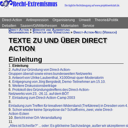
Direct-Action
Antirepression
Organisierung
Umwelt
Theorie&Politik
Debatten
Saasen/GI/Mittelhessen
Materialien
Service
Direct-Action
»
Berichte und Auswertung
Organisierung
»
Struktur und Vernetzung
»
Direct-Action-Netz (Versuch)
TEXTE ZU UND ÜBER DIRECT
ACTION
Einleitung
1.
Einleitung
2.
Aufruf zur Gründung von Direct-Action-
Gruppen überall sowie eines bundesweiten Netzwerks
3.
Antwort von Ulrike Laubenthal, X1000mal-quer-Moderatorin
4.
Entgegnung von Jörg Bergstedt, Demo-Teilnehmer am 15.10.
5.
Weitere Diskussionsbeiträge
6.
Protokoll des Gründungstreffens des Direct-Action-
Netzwerks vom 23. -26.11. auf dem BÖT
7.
Einladung zum Direct-Action-Camp 2003
8.
Einladung zum Treffen für kreativen Widerstand (Trefükrewi) in Dresden vom 4. 
9.
Schon wieder keine Spraydose da? Schafft eins, zwei, viele Direct-
Action-Ecken
10.
Bericht einer DA-Veranstaltung
11.
„Alles ist Scheiße?“ ... oder: Es gibt keine Sachzwänge, außer wir akzeptieren s