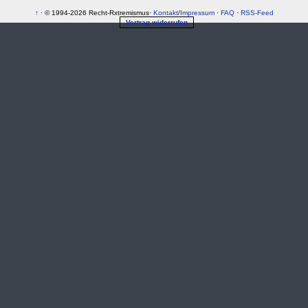
↑
· © 1994-2026 Recht-Rxtremismus·
Kontakt
/
Impressum
·
FAQ
·
RSS-Feed
Vertrag widerrufen