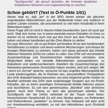
"Spaßguerilla", die darauf abzielten, die Vertreter staatlicher
Institutionen lächerlich und unglaubwürdig zu machen.
Schon gehört? (Text in Ö-Punkte 1/01)
Woran liegt es, daß „wir“ in der BRD immer wieder die gleichen
angestaubten Aktionsformen aus der Mottenkiste holen und neidisch in
andere Länder schielen, die anscheinend so viel mehr Kreativität in ihren
Widerstand legen?
Diese Frage will ich nicht in diesem Artikel beantworten, kann ich auch gar
nicht. Statt sich immer nur in wieso-weshalb-warum-Debatten im Kreis zu
drehen ist es vielleicht auch mal gut den Arsch aus dem Plenarsaal zu
heben und etwas handfestes auf die (Drei-)Beine zu stellen.
Ein paar Menschen, die es gut finden auf kreative Art an den bestehenden
Verhältnissen zu kratzen und deren extreme Wucherungen zum Anlass für
bissigen Widerstand zu nehmen, haben sich daran gemacht das Direkte
Aktionen Netzwerk (DAN) ins Leben zu rufen. Das DAN soll verschiedene
Zusammenhänge und Einzelmenschen miteinander vernetzen, eine
Möglichkeit bieten um dierekte Aktionsformen auszuprobieren, zu
diskutieren und weiterzuentwickeln. Inwiefern die Zusammenhänge des
Netzwekes gemeinsame Grundsätze haben werden, wird sich zeigen. Wir
[ wenn ich von“wir“ spreche, versuche ich das ungefäre Meinungsbild der
Leute wiederzugeben, die im Rahmen des „Januartreffens“ Perspektiven
des DAN diskutiert haben] wünschen uns eine möglichst große Vielfalt, im
Idealfall verbindet das DAN viele unabhängige Gruppen aus ein-Punkt-
Kämpfen, die zu ihrem jeweiligen Schwerpunkt direkte Aktionen planen
und durchführen. Es soll kein gemeinsames „Manifest“ oder ähnliches
geben. Auch kein Thema zu dem alle gemeinsam arbeiten. Der
Schnittpunkt, der die DANis verbindet ist der Traum einer freien,
hierarchielosen Gesellschaft. Es soll eine Struktur geben, um Referenten
und Referentinnen „bestellen“ zu können. Das Netzwerk will aber nicht
nur Handswerkzeug vermitteln, es soll den Aktivistinnen auch Rückhalt