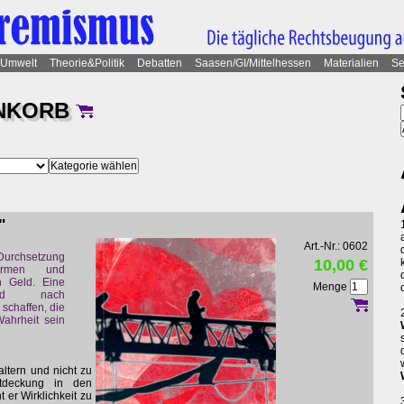
Umwelt
Theorie&Politik
Debatten
Saasen/GI/Mittelhessen
Materialien
Se
NKORB
"
Art.-Nr.: 0602
Durchsetzung
10,00 €
irmen und
 Geld. Eine
Menge
gd nach
schaffen, die
Wahrheit sein
altern und nicht zu
ntdeckung in den
 er Wirklichkeit zu