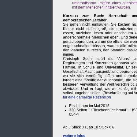
unterhaltsame Lektüre eines alienist
mit dem Menschen infiziert würden.
Kurztext zum Buch: Herrschaft un
demokratischen Zeitalter
Sie gehen nicht einkaufen. Sie kochen nich
Kinder nicht selbst groß, sie produziere
essen, anziehen, lesen oder anschauen ka
andere: normale Menschen eben. Und dene
genau begründen, warum sie effizienter wer
enger schnallen müssen, warum alle mit
den Planeten zu retten, den Standort, das 
immer.
Christoph Spehr spürt die "Aliens" u
Regierungen und Konzernen genauso wie i
Familie, in Schule und Universität. Er zei
Gesellschaft Macht ausgeübt und begründet 
wo sie sich vernünftig, offen und demokr
fordert eine "Politik der Autonomie", die s
besseren Verwaltung der Welt verschreibt, 
abwickelt. Und er fragt, wie wir künftig mi
selbst umgehen sollen. (Beschreibung auf 
für eine damalige Rezension
Erschienen im Mai 2015
320 Seiten ++ Taschenbuchformat ++ IS
054-4
Ab 3 Stück 8 €, ab 10 Stück 6 €.
weitere Infos