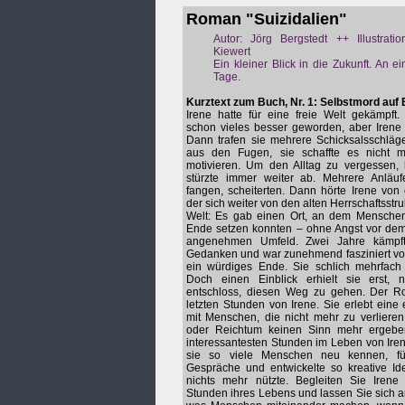
Roman "Suizidalien"
Autor: Jörg Bergstedt ++ Illustrati
Kiewert
Ein kleiner Blick in die Zukunft. An e
Tage.
Kurztext zum Buch, Nr. 1: Selbstmord auf 
Irene hatte für eine freie Welt gekämpft
schon vieles besser geworden, aber Irene 
Dann trafen sie mehrere Schicksalsschläge
aus den Fugen, sie schaffte es nicht 
motivieren. Um den Alltag zu vergessen, 
stürzte immer weiter ab. Mehrere Anläuf
fangen, scheiterten. Dann hörte Irene von
der sich weiter von den alten Herrschaftsstr
Welt: Es gab einen Ort, an dem Mensche
Ende setzen konnten – ohne Angst vor dem
angenehmen Umfeld. Zwei Jahre kämpf
Gedanken und war zunehmend fasziniert vo
ein würdiges Ende. Sie schlich mehrfac
Doch einen Einblick erhielt sie erst,
entschloss, diesen Weg zu gehen. Der Ro
letzten Stunden von Irene. Sie erlebt eine
mit Menschen, die nicht mehr zu verliere
oder Reichtum keinen Sinn mehr ergebe
interessantesten Stunden im Leben von Iren
sie so viele Menschen neu kennen, füh
Gespräche und entwickelte so kreative Id
nichts mehr nützte. Begleiten Sie Irene 
Stunden ihres Lebens und lassen Sie sich 