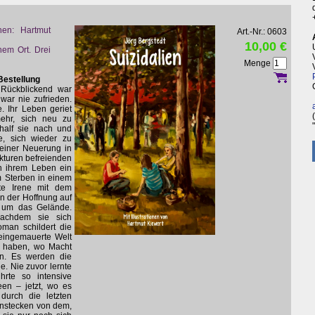
onen: Hartmut
Art.-Nr.: 0603
10,00 €
inem Ort. Drei
Menge
Bestellung
. Rückblickend war
war nie zufrieden.
. Ihr Leben geriet
mehr, sich neu zu
half sie nach und
e, sich wieder zu
 einer Neuerung in
ukturen befreienden
n ihrem Leben ein
 Sterben in einem
te Irene mit dem
n der Hoffnung auf
h um das Gelände.
 nachdem sie sich
man schildert die
 eingemauerte Welt
n haben, wo Macht
n. Es werden die
e. Nie zuvor lernte
rte so intensive
een – jetzt, wo es
durch die letzten
anstecken von dem,