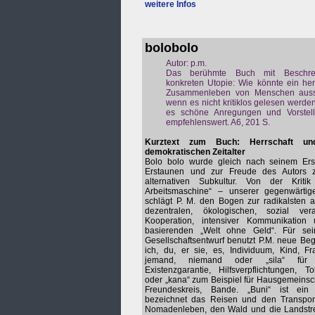
weitere Infos
bolobolo
Autor: p.m.
Das berühmte Buch mit Beschre
konkreten Utopie: Wie könnte ein herr
Zusammenleben von Menschen aus
wenn es nicht kritiklos gelesen werden 
es schöne Anregungen und Vorstel
empfehlenswert. A6, 201 S.
Kurztext zum Buch: Herrschaft un
demokratischen Zeitalter
Bolo bolo wurde gleich nach seinem Er
Erstaunen und zur Freude des Autors 
alternativen Subkultur. Von der Kriti
Arbeitsmaschine“ – unserer gegenwärtig
schlägt P. M. den Bogen zur radikalsten al
dezentralen, ökologischen, sozial vera
Kooperation, intensiver Kommunikation
basierenden „Welt ohne Geld“. Für se
Gesellschaftsentwurf benutzt P.M. neue Begri
ich, du, er sie, es, Individuum, Kind, F
jemand, niemand oder „sila“ für Ga
Existenzgarantie, Hilfsverpflichtungen, To
oder „kana“ zum Beispiel für Hausgemeinsch
Freundeskreis, Bande. „Buni“ ist ein 
bezeichnet das Reisen und den Transpo
Nomadenleben, den Wald und die Landstrei