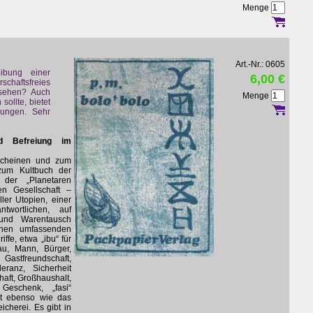
Menge
Art.-Nr.: 0605
ibung einer
6,00 €
schaftsfreies
sehen? Auch
Menge
sollte, bietet
lungen. Sehr
d Befreiung im
scheinen und zum
zum Kultbuch der
k der „Planetaren
en Gesellschaft –
ler Utopien, einer
ntwortlichen, auf
 und Warentausch
inen umfassenden
ffe, etwa „ibu“ für
rau, Mann, Bürger,
stfreundschaft,
leranz, Sicherheit
aft, Großhaushalt,
Geschenk, „fasi“
rt ebenso wie das
cherei. Es gibt in