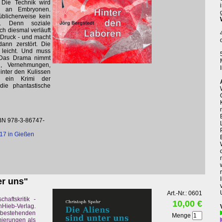
 Die Technik wird
g an Embryonen.
üblicherweise kein
n. Denn soziale
 diesmal verläuft
 Druck - und macht
dann zerstört. Die
 leicht. Und muss
. Das Drama nimmt
g, Vernehmungen,
inter den Kulissen
ch ein Krimi der
die phantastische
BN 978-3-86747-
17 in Gießen
er uns"
Art.-Nr.: 0601
haftskritik -
10,00 €
ieb-Verlag.
e bestehenden
Menge
mierungen als