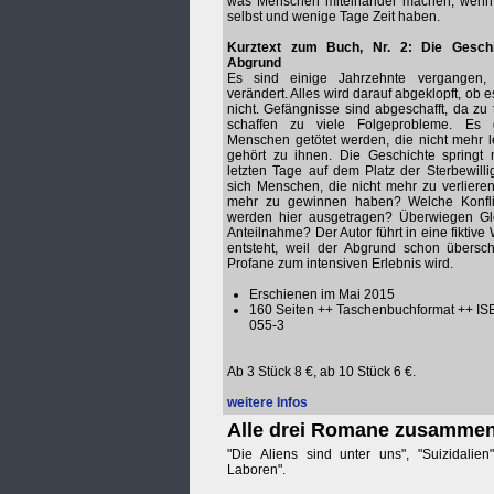
was Menschen miteinander machen, wenn 
selbst und wenige Tage Zeit haben.
Kurztext zum Buch, Nr. 2: Die Gesch
Abgrund
Es sind einige Jahrzehnte vergangen, 
verändert. Alles wird darauf abgeklopft, ob es
nicht. Gefängnisse sind abgeschafft, da zu
schaffen zu viele Folgeprobleme. Es 
Menschen getötet werden, die nicht mehr l
gehört zu ihnen. Die Geschichte springt m
letzten Tage auf dem Platz der Sterbewilli
sich Menschen, die nicht mehr zu verlieren
mehr zu gewinnen haben? Welche Konfli
werden hier ausgetragen? Überwiegen Glei
Anteilnahme? Der Autor führt in eine fiktive W
entsteht, weil der Abgrund schon übersch
Profane zum intensiven Erlebnis wird.
Erschienen im Mai 2015
160 Seiten ++ Taschenbuchformat ++ IS
055-3
Ab 3 Stück 8 €, ab 10 Stück 6 €.
weitere Infos
Alle drei Romane zusamme
"Die Aliens sind unter uns", "Suizidalie
Laboren".