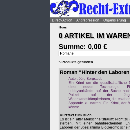
Direct-Action
Antirepression
Organisierung
Home
0 ARTIKEL IM
WARE
Summe: 0,00 €
5 Produkte gefunden
Roman "Hinter den Laboren
Autor: Jörg Bergstedt
Ein Krimi um die gesellschaftliche 
einer neuen Technologie. F
Lobbyverbände auf der Suche nach
Polizei auf der Ja
WiderstandskämpferInnen, die es aber 
Apparate zu narren. Ein Krimi, der 
könnte.
Kurztext zum Buch
Es ist ein alter Menschheitstraum: Nicht zu 
sterben. Mit einer bahnbrechenden E
Laboren der Spezialfirma BioGeronto scheint