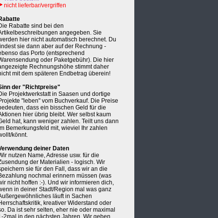
nicht lieferbar/vergriffen
Rabatte
Die Rabatte sind bei den
Artikelbeschreibungen angegeben. Sie
werden hier nicht automatisch berechnet. Du
findest sie dann aber auf der Rechnung -
ebenso das Porto (entsprechend
Warensendung oder Paketgebühr). Die hier
angezeigte Rechnungshöhe stimmt daher
nicht mit dem späteren Endbetrag überein!
Sinn der "Richtpreise"
Die Projektwerkstatt in Saasen und dortige
Projekte "leben" vom Buchverkauf. Die Preise
bedeuten, dass ein bisschen Geld für die
Aktionen hier übrig bleibt. Wer selbst kaum
Geld hat, kann weniger zahlen. Teilt uns dann
im Bemerkungsfeld mit, wieviel Ihr zahlen
wollt/könnt.
Verwendung deiner Daten
Wir nutzen Name, Adresse usw. für die
Zusendung der Materialien - logisch. Wir
speichern sie für den Fall, dass wir an die
Bezahlung nochmal erinnern müssen (was
wir nicht hoffen :-). Und wir informieren dich,
wenn in deiner Stadt/Region mal was ganz
Außergewöhnliches läuft in Sachen
Herrschaftskritik, kreativer Widerstand oder
so. Da ist sehr selten, eher nie oder maximal
1-2mal in den nächsten Jahren. Wir geben