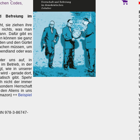
ischen Codes,
d Befreiung im
t, sie ziehen ihre
n nichts, was man
nn. Dafür gibt es
n können sie ganz
den und den Gürtel
machen müssen, um
Abendland oder was
nter uns auf, in
m Betrieb, in der
gt, wie in unserer
wird - gerade dort,
atisch gibt. Spehr
ich nicht der immer
sondern Herrschaft
t den Aliens in uns
Amazon) ++
Beispiel
BN 978-3-86747-