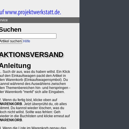
rvice
Suchen
Hilfe
AKTIONSVERSAND
Anleitung
1. Such dir aus, was du haben willst. Ein Klick
auf den Einkaufswagen packt den Artikel in
den Warenkorb (Einkaufswagensymbol). Du
kannst während des Auswählens zwischen
den Themenbereichen hin- und herspringen -
der Warenkorb "merkt" sich alle Eingaben.
2. Wenn du fertig bist, klicke oben auf
WARENKORB
. Jetzt überprüfst du, ob alles
stimmt. Du kannst wieder löschen, was du
doch nicht willst. Sollte was fehlen: Geh
wieder in die Buchlisten und klicke erneut auf
WARENKORB
.
3. Wenn die Liste im Warenkorb genau das