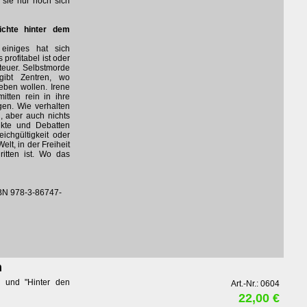
sie nur noch sich
ichte hinter dem
einiges hat sich
 profitabel ist oder
 teuer. Selbstmorde
gibt Zentren, wo
eben wollen. Irene
itten rein in ihre
gen. Wie verhalten
, aber auch nichts
kte und Debatten
chgültigkeit oder
elt, in der Freiheit
ritten ist. Wo das
BN 978-3-86747-
n
n" und "Hinter den
Art.-Nr.: 0604
22,00 €