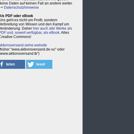
deine Daten auf keinen Fall an andere weiter.
++
Datenschutzhinweise
Als PDF oder eBook
Uns geht es nicht um Profit, sondern
Verbreitung von Wissen und den Kampf um
Veränderung. Daher
hier auch alle Werke als
PDF und, soweit verfügbar, als eBook
. Alles
Creative Commons!
aktionsversand.siehe.website
(früher "www.aktionsversand.de.vu" oder
"www.aktionsversand.tk")