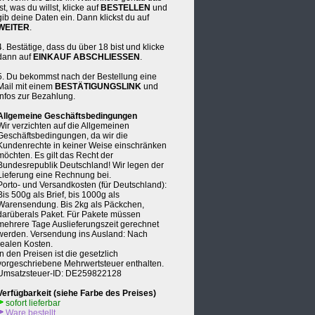
ist, was du willst, klicke auf
BESTELLEN
und
gib deine Daten ein. Dann klickst du auf
WEITER
.
4. Bestätige, dass du über 18 bist und klicke
dann auf
EINKAUF ABSCHLIESSEN
.
5. Du bekommst nach der Bestellung eine
Mail mit einem
BESTÄTIGUNGSLINK
und
Infos zur Bezahlung.
Allgemeine Geschäftsbedingungen
Wir verzichten auf die Allgemeinen
Geschäftsbedingungen, da wir die
Kundenrechte in keiner Weise einschränken
möchten. Es gilt das Recht der
Bundesrepublik Deutschland! Wir legen der
Lieferung eine Rechnung bei.
Porto- und Versandkosten (für Deutschland):
Bis 500g als Brief, bis 1000g als
Warensendung. Bis 2kg als Päckchen,
darüberals Paket. Für Pakete müssen
mehrere Tage Auslieferungszeit gerechnet
werden. Versendung ins Ausland: Nach
realen Kosten.
In den Preisen ist die gesetzlich
vorgeschriebene Mehrwertsteuer enthalten.
Umsatzsteuer-ID: DE259822128
Verfügbarkeit (siehe Farbe des Preises)
sofort lieferbar
Ware bestellt