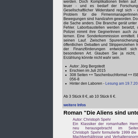
werden. Doch Komplikationen treten auf.
teuer - und es bedarf der Forschun
Gesellschaftlicher Widerstand regt sich - 
Problem für die FirmenmanagerInne
Bewegungen sind handzahm geworden. Doch
die Sache anders. Die Branche gerät unter
Fehler. Laborbaustellen werden besetzt, 
Polizei nimmt ihre GegnerInnen auch zu
lernen. Eine Sonderkommission ermittelt
seinen Lauf. Zwischen Spurensicherun
öffentlichen Debatten und Strippenziehen h
der Finanzförderungen entwickelt si
besonderen Art. Glauben Sie ja nicht, 
Erzählung könnte nicht wahr sein.
Autor: Jörg Bergstedt
Erschien im Juli 2015
308 Seiten ++ Taschenbuchformat ++ IS
056-8
Hinter den Laboren -
Lesung am 19.7.20
Ab 3 Stück 8 €, ab 10 Stück 6 €.
weitere Infos
Roman "Die Aliens sind unt
Autor: Christoph Spehr
Ein Klassiker der romanhaften Herrsc
neu herausgebracht im SeitenH
Christoph Spehr formulierte 1999 di
Machtverhältnisse und Verhaltensnor