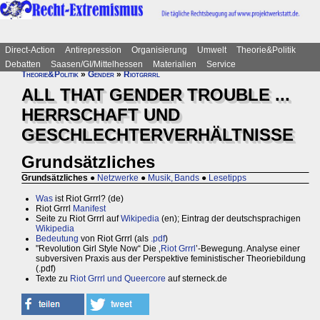
Direct-Action
Antirepression
Organisierung
Umwelt
Theorie&Politik
Debatten
Saasen/GI/Mittelhessen
Materialien
Service
Theorie&Politik
»
Gender
»
Riotgrrrl
ALL THAT GENDER TROUBLE ...
HERRSCHAFT UND
GESCHLECHTERVERHÄLTNISSE
Grundsätzliches
Grundsätzliches
●
Netzwerke
●
Musik, Bands
●
Lesetipps
Was
ist Riot Grrrl? (de)
Riot Grrrl
Manifest
Seite zu Riot Grrrl auf
Wikipedia
(en); Eintrag der deutschsprachigen
Wikipedia
Bedeutung
von Riot Grrrl (als
.pdf
)
"Revolution Girl Style Now“ Die ‚
Riot Grrrl
’-Bewegung. Analyse einer
subversiven Praxis aus der Perspektive feministischer Theoriebildung
(.pdf)
Texte zu
Riot Grrrl und Queercore
auf sterneck.de