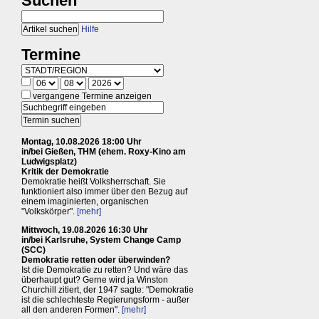
Suchen
Hilfe
Termine
vergangene Termine anzeigen
Montag, 10.08.2026 18:00 Uhr
in/bei Gießen, THM (ehem. Roxy-Kino am
Ludwigsplatz)
Kritik der Demokratie
Demokratie heißt Volksherrschaft. Sie
funktioniert also immer über den Bezug auf
einem imaginierten, organischen
"Volkskörper".
[mehr]
Mittwoch, 19.08.2026 16:30 Uhr
in/bei Karlsruhe, System Change Camp
(SCC)
Demokratie retten oder überwinden?
Ist die Demokratie zu retten? Und wäre das
überhaupt gut? Gerne wird ja Winston
Churchill zitiert, der 1947 sagte: "Demokratie
ist die schlechteste Regierungsform - außer
all den anderen Formen".
[mehr]