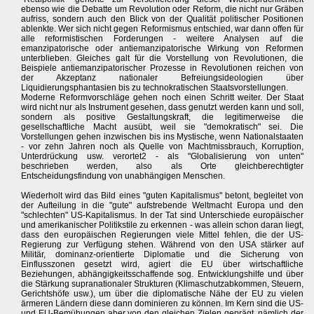
ebenso wie die Debatte um Revolution oder Reform, die nicht nur Gräben
aufriss, sondern auch den Blick von der Qualität politischer Positionen
ablenkte. Wer sich nicht gegen Reformismus entschied, war dann offen für
alle reformistischen Forderungen - weitere Analysen auf die
emanzipatorische oder antiemanzipatorische Wirkung von Reformen
unterblieben. Gleiches galt für die Vorstellung von Revolutionen, die
Beispiele antiemanzipatorischer Prozesse in Revolutionen reichen von
der Akzeptanz nationaler Befreiungsideologien über
Liquidierungsphantasien bis zu technokratischen Staatsvorstellungen.
Moderne Reformvorschläge gehen noch einen Schritt weiter. Der Staat
wird nicht nur als Instrument gesehen, dass genutzt werden kann und soll,
sondern als positive Gestaltungskraft, die legitimerweise die
gesellschaftliche Macht ausübt, weil sie "demokratisch" sei. Die
Vorstellungen gehen inzwischen bis ins Mystische, wenn Nationalstaaten
- vor zehn Jahren noch als Quelle von Machtmissbrauch, Korruption,
Unterdrückung usw. verortet2 - als "Globalisierung von unten"
beschrieben werden, also als Orte gleichberechtigter
Entscheidungsfindung von unabhängigen Menschen.
Wiederholt wird das Bild eines "guten Kapitalismus" betont, begleitet von
der Aufteilung in die "gute" aufstrebende Weltmacht Europa und den
"schlechten" US-Kapitalismus. In der Tat sind Unterschiede europäischer
und amerikanischer Politikstile zu erkennen - was allein schon daran liegt,
dass den europäischen Regierungen viele Mittel fehlen, die der US-
Regierung zur Verfügung stehen. Während von den USA stärker auf
Militär, dominanz-orientierte Diplomatie und die Sicherung von
Einflusszonen gesetzt wird, agiert die EU über wirtschaftliche
Beziehungen, abhängigkeitsschaffende sog. Entwicklungshilfe und über
die Stärkung supranationaler Strukturen (Klimaschutzabkommen, Steuern,
Gerichtshöfe usw.), um über die diplomatische Nähe der EU zu vielen
ärmeren Ländern diese dann dominieren zu können. Im Kern sind die US-
und EU-Bemühungen aber von den gleichen Zielen geprägt, nämlich der