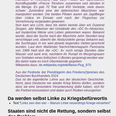
Kunstflugstaffel »Frecce Tricolori« zusammen und stürzten in
die Menge. Es gab 70 Tote und 450 Verletzte, viele davon
schwer. Zumindest eine der italienischen Maschinen war
manipuliert worden. Die beiden Piloten waren als Jagdflieger
über Ustica im Einsatz und nach der Flugschau zur
Vernehmung vorgeladen gewesen.
Nun kam ans Licht, dass bis dahin bereits über ein Dutzend
Zeugen, alle Mitwisser der Umstände des »DC-9«-Absturzes,
auf mysteriöse Weise ums Leben gekommen waren. Bekannt
wurde, dass die Suche nach der Maschine zehn Stunden lang
verschleppt und, obwohl die Absturzstelle genau bekannt war,
die Suchtrupps in ein weit abseits liegendes Gebiet geschickt
wurden. Laut dem Mailänder Nachrichtenmagazin Panorama
von 1989 hielt sich die »DC- 9« noch einige Stunden über
Wasser und sank erst, nachdem ihr Rumpf im Morgengrauen
von Soldaten eines britischen U-Bootes gesprengt worden war.
Bis dahin habe es noch Überlebende gegeben.
Wikipedia dazu:
de.wikipedia.org/wiki/Itavia-Flug_870
Aus der
Festrede der Preisträgerin des Friedens(!)preises
des
Deutschen Buchhandels 2024
Das ist die eigentliche Lehre aus der deutschen Geschichte.
Nicht, dass Deutsche nie wieder Krieg führen dürfen, sondern
dass sie eine besondere Verantwortung dafür haben, sich für
die Freiheit einzusetzen und dabei auch Risiken einzugehen.
Da werden selbst Linke zu Kriegsbefürwortis
Text "
Links zwo drei vier – Warum Linke neuerdings Kriege einsehen
"
Staaten sind nicht die Rettung, sondern selbst