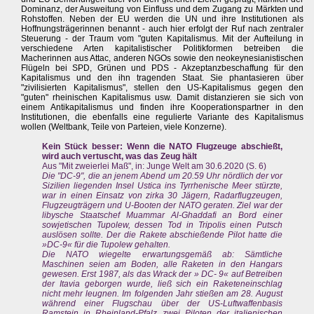
Dominanz, der Ausweitung von Einfluss und dem Zugang zu Märkten und
Rohstoffen. Neben der EU werden die UN und ihre Institutionen als
Hoffnungsträgerinnen benannt - auch hier erfolgt der Ruf nach zentraler
Steuerung - der Traum vom "guten Kapitalismus. Mit der Aufteilung in
verschiedene Arten kapitalistischer Politikformen betreiben die
Macherinnen aus Attac, anderen NGOs sowie den neokeynesianistischen
Flügeln bei SPD, Grünen und PDS - Akzeptanzbeschaffung für den
Kapitalismus und den ihn tragenden Staat. Sie phantasieren über
"zivilisierten Kapitalismus", stellen den US-Kapitalismus gegen den
"guten" rheinischen Kapitalismus usw. Damit distanzieren sie sich von
einem Antikapitalismus und finden ihre Kooperationspartner in den
Institutionen, die ebenfalls eine regulierte Variante des Kapitalismus
wollen (Weltbank, Teile von Parteien, viele Konzerne).
Kein Stück besser: Wenn die NATO Flugzeuge abschießt,
wird auch vertuscht, was das Zeug hält
Aus "Mit zweierlei Maß", in: Junge Welt am 30.6.2020 (S. 6)
Die "DC-9", die an jenem Abend um 20.59 Uhr nördlich der vor
Sizilien liegenden Insel Ustica ins Tyrrhenische Meer stürzte,
war in einen Einsatz von zirka 30 Jägern, Radarflugzeugen,
Flugzeugträgern und U-Booten der NATO geraten. Ziel war der
libysche Staatschef Muammar Al-Ghaddafi an Bord einer
sowjetischen Tupolew, dessen Tod in Tripolis einen Putsch
auslösen sollte. Der die Rakete abschießende Pilot hatte die
»DC-9« für die Tupolew gehalten.
Die NATO wiegelte erwartungsgemäß ab: Sämtliche
Maschinen seien am Boden, alle Raketen in den Hangars
gewesen. Erst 1987, als das Wrack der » DC- 9« auf Betreiben
der Itavia geborgen wurde, ließ sich ein Raketeneinschlag
nicht mehr leugnen. Im folgenden Jahr stießen am 28. August
während einer Flugschau über der US-Luftwaffenbasis
Ramstein in Rheinland-Pfalz zwei Piloten der italienischen