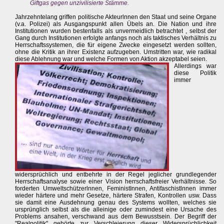
Giftgas gegen unzivilisierte Stämme.
Jahrzehntelang griffen politische Akteurlnnen den Staat und seine Organe
(v.a. Polizei) als Ausgangspunkt allen Übels an. Die Nation und ihre
Institutionen wurden bestenfalls als unvermeidlich betrachtet , selbst der
Gang durch Institutionen erfolgte anfangs noch als taktisches Verhältnis zu
Herrschaftssystemen, die für eigene Zwecke eingesetzt werden sollten,
ohne die Kritik an ihrer Existenz aufzugeben. Umstritten war, wie radikal
diese Ablehnung war und welche Formen von Aktion akzeptabel seien.
Allerdings war
diese Politik
immer
widersprüchlich und entbehrte in der Regel jeglicher grundlegender
Herrschaftsanalyse sowie einer Vision herrschaftsfreier Verhältnisse. So
forderten Umweltschützerlnnen, FeministInnen, Antifaschistlnnen immer
wieder härtere und mehr Gesetze, härtere Strafen, Kontrollen usw. Dass
sie damit eine Ausdehnung genau des Systems wollten, welches sie
ursprünglich selbst als die alleinige oder zumindest eine Ursache des
Problems ansahen, verschwand aus dem Bewusstsein. Der Begriff der
"Realpolitik" gehörte zur Verschleierung dieser Widersprüchlichkeit