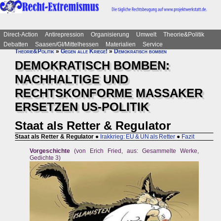
Direct-Action
Antirepression
Organisierung
Umwelt
Theorie&Politik
Debatten
Saasen/GI/Mittelhessen
Materialien
Service
Theorie&Politik
»
Gegen alle Kriege!
»
Demokratisch bomben
DEMOKRATISCH BOMBEN:
NACHHALTIGE UND
RECHTSKONFORME MASSAKER
ERSETZEN US-POLITIK
Staat als Retter & Regulator
Staat als Retter & Regulator
●
Irakkrieg: EU & UN als Retter
●
Fazit
Vorgeschichte
(von Erich Fried, aus: Gesammelte Werke,
Gedichte 3)