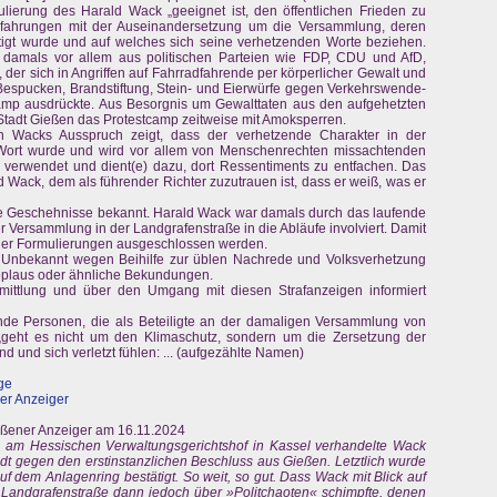
ierung des Harald Wack „geeignet ist, den öffentlichen Frieden zu
 Erfahrungen mit der Auseinandersetzung um die Versammlung, deren
igt wurde und auf welches sich seine verhetzenden Worte beziehen.
, damals vor allem aus politischen Parteien wie FDP, CDU und AfD,
 der sich in Angriffen auf Fahrradfahrende per körperlicher Gewalt und
 Bespucken, Brandstiftung, Stein- und Eierwürfe gegen Verkehrswende-
amp ausdrückte. Aus Besorgnis um Gewalttaten aus den aufgehetzten
 Stadt Gießen das Protestcamp zeitweise mit Amoksperren.
n Wacks Ausspruch zeigt, dass der verhetzende Charakter in der
Wort wurde und wird vor allem von Menschenrechten missachtenden
verwendet und dient(e) dazu, dort Ressentiments zu entfachen. Das
 Wack, dem als führender Richter zuzutrauen ist, dass er weiß, was er
se Geschehnisse bekannt. Harald Wack war damals durch das laufende
 Versammlung in der Landgrafenstraße in die Abläufe involviert. Damit
t der Formulierungen ausgeschlossen werden.
 Unbekannt wegen Beihilfe zur üblen Nachrede und Volksverhetzung
plaus oder ähnliche Bekundungen.
mittlung und über den Umgang mit diesen Strafanzeigen informiert
ende Personen, die als Beteiligte an der damaligen Versammlung von
„geht es nicht um den Klimaschutz, sondern um die Zersetzung der
d und sich verletzt fühlen: ... (aufgezählte Namen)
ge
er Anzeiger
ener Anzeiger am 16.11.2024
ts am Hessischen Verwaltungsgerichtshof in Kassel verhandelte Wack
dt gegen den erstinstanzlichen Beschluss aus Gießen. Letztlich wurde
 dem Anlagenring bestätigt. So weit, so gut. Dass Wack mit Blick auf
 Landgrafenstraße dann jedoch über »Politchaoten« schimpfte, denen