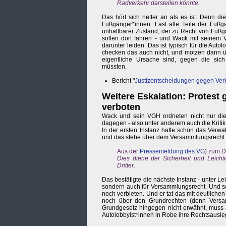
Radverkehr darstellen könnte.
Das hört sich netter an als es ist. Denn d
Fußgänger*innen. Fast alle Teile der Fußg
unhaltbarer Zustand, der zu Recht von Fußg
sollen dort fahren - und Wack mit seinem 
darunter leiden. Das ist typisch für die Au
checken das auch nicht, und motzen dann übe
eigentliche Ursache sind, gegen die sic
müssten.
Bericht "
Justizentscheidungen gegen Ver
Weitere Eskalation: Protest
verboten
Wack und sein VGH ordneten nicht nur die 
dagegen - also unter anderem auch die Kritik
In der ersten Instanz hatte schon das Verwal
und das stehe über dem Versammlungsrecht.
Aus der
Pressemeldung des VG
) zum 
Dies diene der Sicherheit und Leicht
Dritter.
Das bestätigte die nächste Instanz - unter Le
sondern auch für Versammlungsrecht. Und so
noch verbieten. Und er tat das mit deutlichen 
noch über den Grundrechten (denn Versamm
Grundgesetz hingegen nicht erwähnt, muss al
Autolobbyist*innen in Robe ihre Rechtsausl