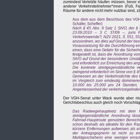
zumindest Verletzte häufen müssen, bevor e
anderer Verkehrsteilnehmer*innen (Fuß, Fa
Räume für andere nicht mehr nutzbar sind, zäh
Aus dem aus dem Beschluss des VGH 
Schäfer, Scheffer)
Nach § 45 Abs. 9 Satz 1 StVO, der § 4
23.09.2010 – 3 C 37/09 –, juris Rn
Verkehrswende?, NZV 2021, S. 551, 552
anzuordnen, wo dies auf Grund der beso
Voraussetzung für die Durchführung ei
einen, dass eine Gefahr für die Siche
festgestellt ist, dass die Anordnung 
StVO auf Grund der besonderen Umstän
und erforderlich zur Erreichung des anges
Die konkrete streitgegenständliche v
zwingend erforderlich im Sinne von § 45 
Gemessen an der Verkehrsdichte des Ra
im Vergleich zum eindeutig dominieren
10.000 bis 25.000 pro 24 Stunden, 
Angemessenheit der verkehrsregelnde
Der VGH-Senat unter Wack wurde aber nic
Gerichtsbeschlus auch gleich noch Vorschläg
Das Radwegehauptnetz mit dem R
streitgegenständliche Anordnung läss
Fahrrad-Hauptroute genutzten Bereich
schon deshalb als attraktiv für den Ra
kürzere Entfernungen aufweisen als e
der Antragsgegnerin ist nicht zu e
Marktgeschehens eine weniger einschn