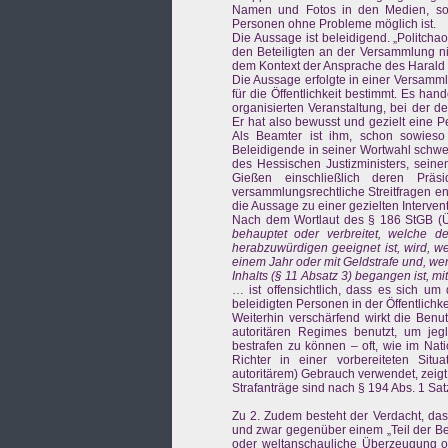
Namen und Fotos in den Medien, so
Personen ohne Probleme möglich ist.
Die Aussage ist beleidigend. „Politcha
den Beteiligten an der Versammlung ni
dem Kontext der Ansprache des Harald W
Die Aussage erfolgte in einer Versamm
für die Öffentlichkeit bestimmt. Es ha
organisierten Veranstaltung, bei der 
Er hat also bewusst und gezielt eine P
Als Beamter ist ihm, schon sowieso 
Beleidigende in seiner Wortwahl schwer
des Hessischen Justizministers, sein
Gießen einschließlich deren Präs
versammlungsrechtliche Streitfragen e
die Aussage zu einer gezielten Interve
Nach dem Wortlaut des § 186 StGB (Ü
behauptet oder verbreitet, welche d
herabzuwürdigen geeignet ist, wird, wen
einem Jahr oder mit Geldstrafe und, wen
Inhalts (§ 11 Absatz 3) begangen ist, mit
… ist offensichtlich, dass es sich um
beleidigten Personen in der Öffentlichk
Weiterhin verschärfend wirkt die Benu
autoritären Regimes benutzt, um jegl
bestrafen zu können – oft, wie im Nat
Richter in einer vorbereiteten Situ
autoritärem) Gebrauch verwendet, zeigt
Strafanträge sind nach § 194 Abs. 1 Satz
Zu 2. Zudem besteht der Verdacht, dass
und zwar gegenüber einem „Teil der Bev
oder weltanschauliche Überzeugung o