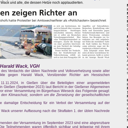
d Wack und alle, die dessen Hetze noch applaudierten.
n Harald Wack, VGH
n des Verdachts der üblen Nachrede und Volksverhetzung sowie aller
kte gegen Harald Wack, Vorsitzender Richter am Hessischen
.11.2024, in Gießen über die Beteiligten einer angemeldeten
n Gießen (September 2023) laut Bericht in der Gießener Allgemeinen
or einer Versammlung im Bürgerhaus Wieseck das Folgende gesagt:
 den Klimaschutz, sondern um die Zersetzung der gesellschaftlichen
ne damalige Entscheidung für ein Verbot der Versammlung auf der
 Wack unserer Auffassung nach die Straftaten 1. der üblen Nachrede
hmenden der Versammlung im September 2023 sind eine abgrenzbare
ie Teilnehmenden waren öffentlich sichtbar und teilweise mit ihrem