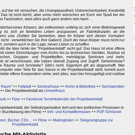
gs, auf der wir versuchen, die Unangepasstheit, Unberechenbarkeit, Kreativität
 Das ist nicht leicht, aber umso mehr wünschen wir Euch viel Spaß bei der
e Faszination, dass alles auch ganz anders sein kann ...
ahrheit eines Körpers, der vollkommen unfähig ist, sich einer Befehlsgewalt
g ist, sich an familiäres Leben anzupassen, an Fabrikdisziplin, an die
bens usw. (Sollten Sie bemerken, dass ihr Körper sich diesen 'normalen'
nicht - verwirklichen Sie Ihre Gaben!). Doch der neue Körper muss nicht nur
in, sondern auch in der Lage, neues Leben zu schaffen.
t die Idee hinter der "Projektwerkstatt" recht gut: Das Haus ist eine offene
 mit vielen Einrichtungen vom Archiv bis zu technischen Geräten. Nutzbar ist
enschen, Gruppen- und Projekttreffen, mehrtägige Seminare und mehr.
hts ist verschlossen, alle haben überall Zugang und Zugriff. Geheimnisse?
e Räume und Schränke? Gibt’s nicht. Eigentum gilt als abgeschafft. Wer
omputer oder Teile für das Ganze in die Projektwerkstatt stellt, kommt auch
elebte offene Kooperation vieler, weil alles, was hier hinzugefügt und nutzbar
r Raum"
++
Faltplatt
++
Seminarhaus
++
Archiv & Bibliothek
++
Sachspenden
++ Die Projektwerkstatt als
Umwelthaus
book
++
Flyer
++
Facebook-Terminkalender der Projektwerkstatt
ktwerkstatt, der Selbstorganisation dort und den politischen Prozessen in
r
(Kurzfassung des Films) ++
Info- und Kontaktformulare
++
PGP-Schlüssel
ren, Bücher, CDs ...
++
Filme
++
Mailinglisten
++
Telegramgruppe zur
Projektwerkstatt
.