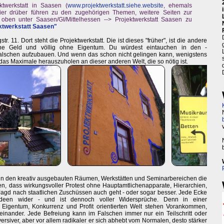
ktwerkstatt in Saasen (
www.projektwerkstatt.siehe.website
, ehemals
s hier drüber führen zu den zugehörigen Themen, weitere Seiten zur
oben unter Saasen/GI/Mittelhessen --> Projektwerkstatt Saasen zu
ktwerkstatt Saasen"
11. Dort steht die Projektwerkstatt. Die ist dieses "früher", ist die andere
ne Geld und völlig ohne Eigentum. Du würdest eintauchen in den -
Falschen aufzubauen. Und wenn das schon nicht gelingen kann, wenigstens
das Maximale herauszuholen an dieser anderen Welt, die so nötig ist.
in den kreativ ausgebauten Räumen, Werkstätten und Seminarbereichen die
, dass wirkungsvoller Protest ohne Hauptamtlichenapparate, Hierarchien,
gd nach staatlichen Zuschüssen auch geht - oder sogar besser. Jede Ecke
 Ideen wider - und ist dennoch voller Widersprüche. Denn in einer
 Eigentum, Konkurrenz und Profit orientierten Welt stehen Vorankommen,
inander. Jede Befreiung kann im Falschen immer nur ein Teilschritt oder
versiver, aber vor allem radikaler er sich abhebt vom Normalen, desto stärker