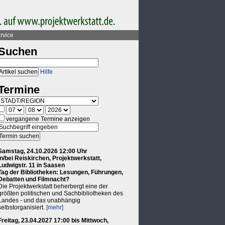
rvice
Suchen
Hilfe
Termine
vergangene Termine anzeigen
Samstag, 24.10.2026 12:00 Uhr
in/bei Reiskirchen, Projektwerkstatt,
Ludwigstr. 11 in Saasen
Tag der Bibliotheken: Lesungen, Führungen,
Debatten und Filmnacht?
Die Projektwerkstatt beherbergt eine der
größten politischen und Sachbibliotheken des
Landes - und das unabhängig
selbstorganisiert.
[mehr]
Freitag, 23.04.2027 17:00 bis Mittwoch,