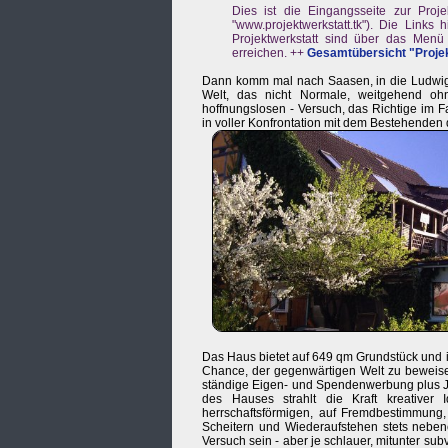
Dies ist die Eingangsseite zur Proje
"www.projektwerkstatt.tk"). Die Link
Projektwerkstatt sind über das Menü 
erreichen. ++
Gesamtübersicht "Proje
Dann komm mal nach Saasen, in die Ludwigstr. 
Welt, das nicht Normale, weitgehend oh
hoffnungslosen - Versuch, das Richtige im 
in voller Konfrontation mit dem Bestehenden 
Das Haus bietet auf 649 qm Grundstück und 
Chance, der gegenwärtigen Welt zu beweisen
ständige Eigen- und Spendenwerbung plus Ja
des Hauses strahlt die Kraft kreativer
herrschaftsförmigen, auf Fremdbestimmung,
Scheitern und Wiederaufstehen stets nebene
Versuch sein - aber je schlauer, mitunter sub