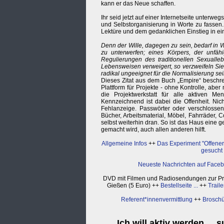
kann er das Neue schaffen.
Ihr seid jetzt auf einer Internetseite unterwe
und Selbstorganisierung in Worte zu fassen.
Lektüre und dem gedanklichen Einstieg in ein
Denn der Wille, dagegen zu sein, bedarf in W
zu unterwerfen; eines Körpers, der unfähi
Regulierungen des traditionellen Sexualle
Lebensweisen verweigert, so verzweifeln Sie 
radikal ungeeignet für die Normalisierung se
Dieses Zitat aus dem Buch „Empire“ beschreib
Plattform für Projekte - ohne Kontrolle, aber
die Projektwerkstatt für alle aktiven M
Kennzeichnend ist dabei die Offenheit. Nic
Fehlanzeige. Passwörter oder verschlossen
Bücher, Arbeitsmaterial, Möbel, Fahrräder, C
selbst weiterhin dran. So ist das Haus eine g
gemacht wird, auch allen anderen hilft.
Allgemeine Infos
++
Das Experiment "Offene
gesucht
Neueste Nachrichten auf Face
DVD mit Filmen und Radiosendungen zur Proje
Gießen (5 Euro) ++
Bestellseite ...
++
Traile
Referent*innenvermittlung
++
Broschü