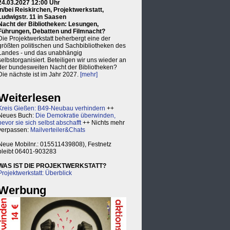
24.03.2027 12:00 Uhr
in/bei Reiskirchen, Projektwerkstatt,
Ludwigstr. 11 in Saasen
Nacht der Bibliotheken: Lesungen,
Führungen, Debatten und Filmnacht?
Die Projektwerkstatt beherbergt eine der
größten politischen und Sachbibliotheken des
Landes - und das unabhängig
selbstorganisiert. Beteiligen wir uns wieder an
der bundesweiten Nacht der Bibliotheken?
Die nächste ist im Jahr 2027.
[mehr]
Weiterlesen
Kreis Gießen: B49-Neubau verhindern
++
Neues Buch:
Die Demokratie überwinden,
bevor sie sich selbst abschafft
++ Nichts mehr
verpassen:
Mailverteiler&Chats
Neue Mobilnr.: 015511439808), Festnetz
bleibt 06401-903283
WAS IST DIE PROJEKTWERKSTATT?
Projektwerkstatt: Überblick
Werbung