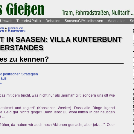
Umwelt
Theorie&Politik
Debatten
Saasen/GI/Mittelhessen
Materialien
Se
sen
»
Überblick
sen
»
Hauptseiten
 IN SAASEN: VILLA KUNTERBUNT
DERSTANDES
les zu kennen?
nd politischen Strategien
Haus
t
s mit dem bricht, was nicht nur als „normal“ gilt, sondern uns oft wie
estimmt und regiert“ (Konstantin Wecker). Dass alle Dinge irgend
Geld gar nichts ginge? Dann lebst Du wohl mitten in der heutigen
...
rüher, da haben wir auch noch Aktionen gemacht, aber jetzt ...". Oder