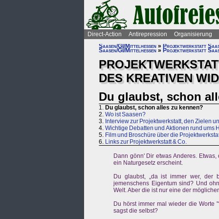
Direct-Action
Antirepression
Organisierung
Saasen/GI/Mittelhessen
»
Projektwerkstatt Saa
Saasen/GI/Mittelhessen
»
Projektwerkstatt Saa
PROJEKTWERKSTATT
DES KREATIVEN WI
Du glaubst, schon al
1.
Du glaubst, schon alles zu kennen?
2.
Wo ist Saasen?
3.
Interview zur Projektwerkstatt, den Zielen u
4.
Wichtige Debatten und Aktionen rund ums 
5.
Film und Broschüre über die Projektwerkstat
6.
Links zur Projektwerkstatt & Co.
Dann gönn' Dir etwas Anderes. Etwas, da
ein Naturgesetz erscheint.
Du glaubst, „da ist immer wer, der b
jemenschens Eigentum sind? Und ohne 
Welt. Aber die ist nur eine der möglichen 
Du hörst immer mal wieder die Worte "f
sagst die selbst?