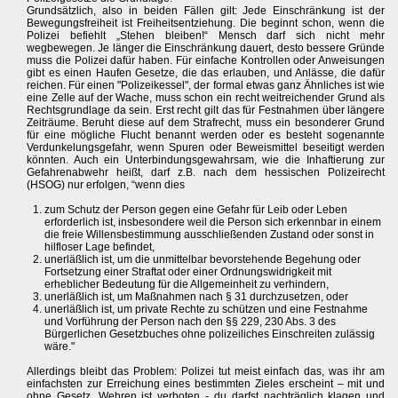
Grundsätzlich, also in beiden Fällen gilt: Jede Einschränkung ist der
Bewegungsfreiheit ist Freiheitsentziehung. Die beginnt schon, wenn die
Polizei befiehlt „Stehen bleiben!“ Mensch darf sich nicht mehr
wegbewegen. Je länger die Einschränkung dauert, desto bessere Gründe
muss die Polizei dafür haben. Für einfache Kontrollen oder Anweisungen
gibt es einen Haufen Gesetze, die das erlauben, und Anlässe, die dafür
reichen. Für einen "Polizeikessel", der formal etwas ganz Ähnliches ist wie
eine Zelle auf der Wache, muss schon ein recht weitreichender Grund als
Rechtsgrundlage da sein. Erst recht gilt das für Festnahmen über längere
Zeiträume. Beruht diese auf dem Strafrecht, muss ein besonderer Grund
für eine mögliche Flucht benannt werden oder es besteht sogenannte
Verdunkelungsgefahr, wenn Spuren oder Beweismittel beseitigt werden
könnten. Auch ein Unterbindungsgewahrsam, wie die Inhaftierung zur
Gefahrenabwehr heißt, darf z.B. nach dem hessischen Polizeirecht
(HSOG) nur erfolgen, “wenn dies
zum Schutz der Person gegen eine Gefahr für Leib oder Leben
erforderlich ist, insbesondere weil die Person sich erkennbar in einem
die freie Willensbestimmung ausschließenden Zustand oder sonst in
hilfloser Lage befindet,
unerläßlich ist, um die unmittelbar bevorstehende Begehung oder
Fortsetzung einer Straftat oder einer Ordnungswidrigkeit mit
erheblicher Bedeutung für die Allgemeinheit zu verhindern,
unerläßlich ist, um Maßnahmen nach § 31 durchzusetzen, oder
unerläßlich ist, um private Rechte zu schützen und eine Festnahme
und Vorführung der Person nach den §§ 229, 230 Abs. 3 des
Bürgerlichen Gesetzbuches ohne polizeiliches Einschreiten zulässig
wäre."
Allerdings bleibt das Problem: Polizei tut meist einfach das, was ihr am
einfachsten zur Erreichung eines bestimmten Zieles erscheint – mit und
ohne Gesetz. Wehren ist verboten - du darfst nachträglich klagen und