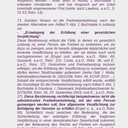
vorgeführt werden - unter allen in Absatz 1 Buchstabe c
erfassten Umständen - und hat Anspruch auf ein Urteil
innerhalb angemessener Frist (siehe auch Lawless, a.a.O., S.
51-53; Rdnr. 14).
73. Darüber hinaus ist die Freiheitsentziehung nach der
zweiten Alternative von Artikel 5 Abs. 1 Buchstabe b zulässig
zur
- „Erzwingung der Erfüllung einer gesetzlichen
Verpflichtung"
.
Diese Bestimmung erfasst die Fälle, in denen es gesetzlich
zulässig ist, einer Person die Freiheit zu entziehen, um sie
dazu zu zwingen, eine ihr bereits obliegende tatsächliche und
konkrete Verpflichtung zu erfüllen, der sie bisher noch nicht
nachgekommen ist (Engel und andere, a.a.O., Rdnr. 69;
Guzzardi, a.a.O., Rdnr. 101; Ciulla, a.a.O., Rdnr. 36; und E.,
a.a.O., Rdnr. 37). Festnahme und Freiheitsentzug müssen
erfolgen, um die Erfüllung der Verpflichtung zu erzwingen, und
dürfen keinen Strafcharakter aufweisen (siehe Gatt ./. Malta,
Individualbeschwerde Nr. 28221/08, Rdnr. 46, ECHR 2010-…).
Sobald die entsprechende Verpflichtung erfüllt wurde, entfällt
die Grundlage für die Freiheitsentziehung nach Artikel 5 Abs. 1
Buchstabe b (Vasileva ./. Dänemark, Individualbeschwerde Nr.
52792/99, Rdnr. 36, 25. September 2003; und E., a.a.O., Rdnr.
37).
Diese Bestimmung rechtfertigt beispielsweise nicht die
administrative Freiheitsentziehung, mit der eine Person
gezwungen werden soll, ihre allgemeine Verpflichtung zur
Befolgung der Gesetze zu erfüllen
(Engel u. a., a.a.O, Rdnr.
69). Schließlich muss zwischen der Bedeutung, die der
Sicherstellung der sofortigen Erfüllung der fraglichen
Verpflichtung in einer demokratischen Gesellschaft zukommt,
und der Bedeutung des Rechts auf Freiheit ein Ausgleich