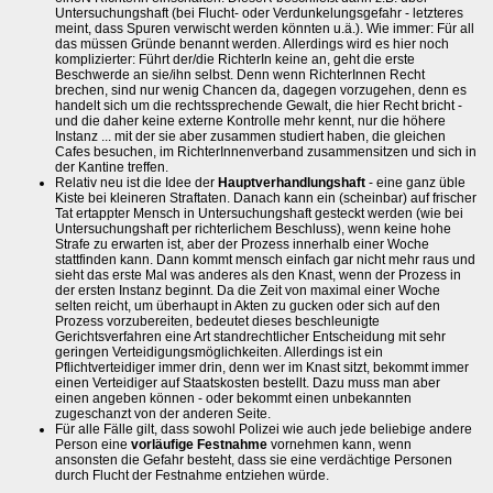
Untersuchungshaft (bei Flucht- oder Verdunkelungsgefahr - letzteres
meint, dass Spuren verwischt werden könnten u.ä.). Wie immer: Für all
das müssen Gründe benannt werden. Allerdings wird es hier noch
komplizierter: Führt der/die RichterIn keine an, geht die erste
Beschwerde an sie/ihn selbst. Denn wenn RichterInnen Recht
brechen, sind nur wenig Chancen da, dagegen vorzugehen, denn es
handelt sich um die rechtssprechende Gewalt, die hier Recht bricht -
und die daher keine externe Kontrolle mehr kennt, nur die höhere
Instanz ... mit der sie aber zusammen studiert haben, die gleichen
Cafes besuchen, im RichterInnenverband zusammensitzen und sich in
der Kantine treffen.
Relativ neu ist die Idee der
Hauptverhandlungshaft
- eine ganz üble
Kiste bei kleineren Straftaten. Danach kann ein (scheinbar) auf frischer
Tat ertappter Mensch in Untersuchungshaft gesteckt werden (wie bei
Untersuchungshaft per richterlichem Beschluss), wenn keine hohe
Strafe zu erwarten ist, aber der Prozess innerhalb einer Woche
stattfinden kann. Dann kommt mensch einfach gar nicht mehr raus und
sieht das erste Mal was anderes als den Knast, wenn der Prozess in
der ersten Instanz beginnt. Da die Zeit von maximal einer Woche
selten reicht, um überhaupt in Akten zu gucken oder sich auf den
Prozess vorzubereiten, bedeutet dieses beschleunigte
Gerichtsverfahren eine Art standrechtlicher Entscheidung mit sehr
geringen Verteidigungsmöglichkeiten. Allerdings ist ein
Pflichtverteidiger immer drin, denn wer im Knast sitzt, bekommt immer
einen Verteidiger auf Staatskosten bestellt. Dazu muss man aber
einen angeben können - oder bekommt einen unbekannten
zugeschanzt von der anderen Seite.
Für alle Fälle gilt, dass sowohl Polizei wie auch jede beliebige andere
Person eine
vorläufige Festnahme
vornehmen kann, wenn
ansonsten die Gefahr besteht, dass sie eine verdächtige Personen
durch Flucht der Festnahme entziehen würde.