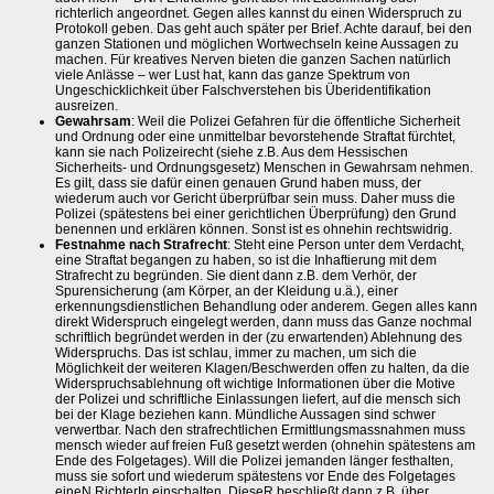
richterlich angeordnet. Gegen alles kannst du einen Widerspruch zu
Protokoll geben. Das geht auch später per Brief. Achte darauf, bei den
ganzen Stationen und möglichen Wortwechseln keine Aussagen zu
machen. Für kreatives Nerven bieten die ganzen Sachen natürlich
viele Anlässe – wer Lust hat, kann das ganze Spektrum von
Ungeschicklichkeit über Falschverstehen bis Überidentifikation
ausreizen.
Gewahrsam
: Weil die Polizei Gefahren für die öffentliche Sicherheit
und Ordnung oder eine unmittelbar bevorstehende Straftat fürchtet,
kann sie nach Polizeirecht (siehe z.B. Aus dem Hessischen
Sicherheits- und Ordnungsgesetz) Menschen in Gewahrsam nehmen.
Es gilt, dass sie dafür einen genauen Grund haben muss, der
wiederum auch vor Gericht überprüfbar sein muss. Daher muss die
Polizei (spätestens bei einer gerichtlichen Überprüfung) den Grund
benennen und erklären können. Sonst ist es ohnehin rechtswidrig.
Festnahme nach Strafrecht
: Steht eine Person unter dem Verdacht,
eine Straftat begangen zu haben, so ist die Inhaftierung mit dem
Strafrecht zu begründen. Sie dient dann z.B. dem Verhör, der
Spurensicherung (am Körper, an der Kleidung u.ä.), einer
erkennungsdienstlichen Behandlung oder anderem. Gegen alles kann
direkt Widerspruch eingelegt werden, dann muss das Ganze nochmal
schriftlich begründet werden in der (zu erwartenden) Ablehnung des
Widerspruchs. Das ist schlau, immer zu machen, um sich die
Möglichkeit der weiteren Klagen/Beschwerden offen zu halten, da die
Widerspruchsablehnung oft wichtige Informationen über die Motive
der Polizei und schriftliche Einlassungen liefert, auf die mensch sich
bei der Klage beziehen kann. Mündliche Aussagen sind schwer
verwertbar. Nach den strafrechtlichen Ermittlungsmassnahmen muss
mensch wieder auf freien Fuß gesetzt werden (ohnehin spätestens am
Ende des Folgetages). Will die Polizei jemanden länger festhalten,
muss sie sofort und wiederum spätestens vor Ende des Folgetages
eineN RichterIn einschalten. DieseR beschließt dann z.B. über