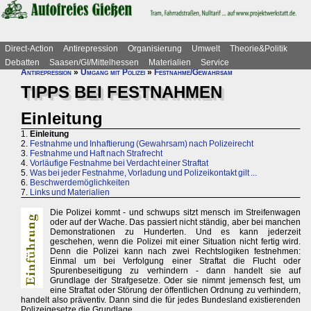
Direct-Action
Antirepression
Organisierung
Umwelt
Theorie&Politik
Debatten
Saasen/GI/Mittelhessen
Materialien
Service
Antirepression
»
Umgang mit Polizei
»
Festnahme/Gewahrsam
TIPPS BEI FESTNAHMEN
Einleitung
1.
Einleitung
2.
Festnahme und Inhaftierung (Gewahrsam) nach Polizeirecht
3.
Festnahme und Haft nach Strafrecht
4.
Vorläufige Festnahme bei Verdacht einer Straftat
5.
Was bei jeder Festnahme, Vorladung und Polizeikontakt gilt ...
6.
Beschwerdemöglichkeiten
7.
Links und Materialien
Die Polizei kommt - und schwups sitzt mensch im Streifenwagen
oder auf der Wache. Das passiert nicht ständig, aber bei manchen
Demonstrationen zu Hunderten. Und es kann jederzeit
geschehen, wenn die Polizei mit einer Situation nicht fertig wird.
Denn die Polizei kann nach zwei Rechtslogiken festnehmen:
Einmal um bei Verfolgung einer Straftat die Flucht oder
Spurenbeseitigung zu verhindern - dann handelt sie auf
Grundlage der Strafgesetze. Oder sie nimmt jemensch fest, um
eine Straftat oder Störung der öffentlichen Ordnung zu verhindern,
handelt also präventiv. Dann sind die für jedes Bundesland existierenden
Polizeigesetze die Grundlage.