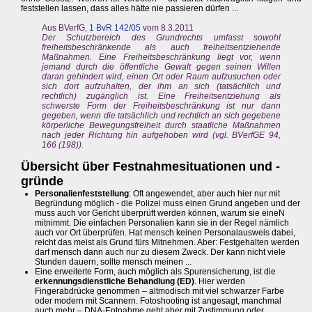
feststellen lassen, dass alles hätte nie passieren dürfen ...
Aus BVerfG,
1 BvR 142/05
vom 8.3.2011
Der Schutzbereich des Grundrechts umfasst sowohl
freiheitsbeschränkende als auch freiheitsentziehende
Maßnahmen. Eine Freiheitsbeschränkung liegt vor, wenn
jemand durch die öffentliche Gewalt gegen seinen Willen
daran gehindert wird, einen Ort oder Raum aufzusuchen oder
sich dort aufzuhalten, der ihm an sich (tatsächlich und
rechtlich) zugänglich ist. Eine Freiheitsentziehung als
schwerste Form der Freiheitsbeschränkung ist nur dann
gegeben, wenn die tatsächlich und rechtlich an sich gegebene
körperliche Bewegungsfreiheit durch staatliche Maßnahmen
nach jeder Richtung hin aufgehoben wird (vgl. BVerfGE 94,
166 (198)).
Übersicht über Festnahmesituationen und -
gründe
Personalienfeststellung
: Oft angewendet, aber auch hier nur mit
Begründung möglich - die Polizei muss einen Grund angeben und der
muss auch vor Gericht überprüft werden können, warum sie eineN
mitnimmt. Die einfachen Personalien kann sie in der Regel nämlich
auch vor Ort überprüfen. Hat mensch keinen Personalausweis dabei,
reicht das meist als Grund fürs Mitnehmen. Aber: Festgehalten werden
darf mensch dann auch nur zu diesem Zweck. Der kann nicht viele
Stunden dauern, sollte mensch meinen ...
Eine erweiterte Form, auch möglich als Spurensicherung, ist die
erkennungsdienstliche Behandlung (ED)
. Hier werden
Fingerabdrücke genommen – altmodisch mit viel schwarzer Farbe
oder modern mit Scannern. Fotoshooting ist angesagt, manchmal
auch mehr – DNA-Entnahme geht aber mit Zustimmung oder