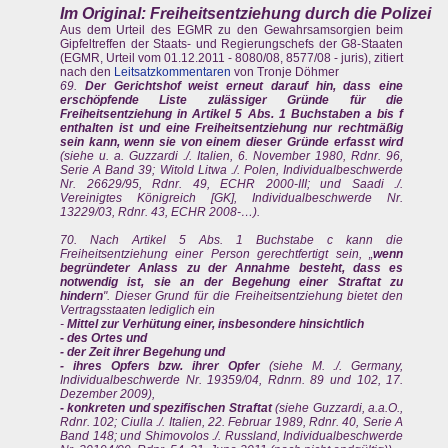
Im Original: Freiheitsentziehung durch die Polizei
Aus dem Urteil des EGMR zu den Gewahrsamsorgien beim
Gipfeltreffen der Staats- und Regierungschefs der G8-Staaten
(EGMR, Urteil vom 01.12.2011 - 8080/08, 8577/08 - juris), zitiert
nach den
Leitsatzkommentaren
von Tronje Döhmer
69.
Der Gerichtshof weist erneut darauf hin, dass eine
erschöpfende Liste zulässiger Gründe für die
Freiheitsentziehung in Artikel 5 Abs. 1 Buchstaben a bis f
enthalten ist und eine Freiheitsentziehung nur rechtmäßig
sein kann, wenn sie von einem dieser Gründe erfasst wird
(siehe u. a. Guzzardi ./. Italien, 6. November 1980, Rdnr. 96,
Serie A Band 39; Witold Litwa ./. Polen, Individualbeschwerde
Nr. 26629/95, Rdnr. 49, ECHR 2000-III; und Saadi ./.
Vereinigtes Königreich [GK], Individualbeschwerde Nr.
13229/03, Rdnr. 43, ECHR 2008-…).
70. Nach Artikel 5 Abs. 1 Buchstabe c kann die
Freiheitsentziehung einer Person gerechtfertigt sein, „
wenn
begründeter Anlass zu der Annahme besteht, dass es
notwendig ist, sie an der Begehung einer Straftat zu
hindern
". Dieser Grund für die Freiheitsentziehung bietet den
Vertragsstaaten lediglich ein
-
Mittel zur Verhütung einer, insbesondere hinsichtlich
- des Ortes und
- der Zeit ihrer Begehung und
- ihres Opfers bzw. ihrer Opfer
(siehe M. ./. Germany,
Individualbeschwerde Nr. 19359/04, Rdnrn. 89 und 102, 17.
Dezember 2009),
- konkreten und spezifischen Straftat
(siehe Guzzardi, a.a.O.,
Rdnr. 102; Ciulla ./. Italien, 22. Februar 1989, Rdnr. 40, Serie A
Band 148; und Shimovolos ./. Russland, Individualbeschwerde