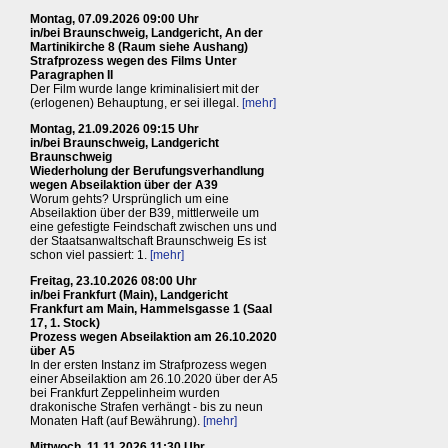
Montag, 07.09.2026 09:00 Uhr
in/bei Braunschweig, Landgericht, An der
Martinikirche 8 (Raum siehe Aushang)
Strafprozess wegen des Films Unter
Paragraphen II
Der Film wurde lange kriminalisiert mit der
(erlogenen) Behauptung, er sei illegal.
[mehr]
Montag, 21.09.2026 09:15 Uhr
in/bei Braunschweig, Landgericht
Braunschweig
Wiederholung der Berufungsverhandlung
wegen Abseilaktion über der A39
Worum gehts? Ursprünglich um eine
Abseilaktion über der B39, mittlerweile um
eine gefestigte Feindschaft zwischen uns und
der Staatsanwaltschaft Braunschweig Es ist
schon viel passiert: 1.
[mehr]
Freitag, 23.10.2026 08:00 Uhr
in/bei Frankfurt (Main), Landgericht
Frankfurt am Main, Hammelsgasse 1 (Saal
17, 1. Stock)
Prozess wegen Abseilaktion am 26.10.2020
über A5
In der ersten Instanz im Strafprozess wegen
einer Abseilaktion am 26.10.2020 über der A5
bei Frankfurt Zeppelinheim wurden
drakonische Strafen verhängt - bis zu neun
Monaten Haft (auf Bewährung).
[mehr]
Mittwoch, 11.11.2026 11:30 Uhr