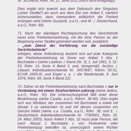
Nr. 30194/09, Rdnr. 54, 21. June 2011 (noch nicht endgültig)).
Dies ergibt sich sowohl aus dem Gebrauch des Singulars
(„einer Straftat") als auch aus dem Ziel von Artikel 5, nämlich
sicherzustellen, dass niemandem willkürlich die Freiheit
entzogen wird (siehe Guzzardi, a.a.O.; und M. ./. Deutschland,
a.a.O., Rdnr. 89).
71. Nach der ständigen Rechtsprechung des Gerichtshofs
muss eine Freiheitsentziehung, mit der eine Person an der
Begehung einer Straftat gehindert werden soll, zusätzlich
- „zum Zweck der Vorführung vor die zuständige
Gerichtsbehörde"
erfolgen; diese Anforderung bezieht sich auf jede Kategorie
der Freiheitsentziehung im Sinne von Artikel 5 Abs. 1
Buchstabe c (siehe Lawless ./. Irland (Nr. 3), 1. Juli 1961, S. 51-
53, Rdnr. 14, Serie A Band 3, und, sinngemäß, Jec(ius ./.
Litauen, Individualbeschwerde Nr. 34578/97, Rdnrn. 50-51,
ECHR 2000-IX, und Engel u. a. ./. die Niederlande, 8. Juni
1976, Rdnr. 69, Serie A Band 22).
72. Daher ist die Freiheitsentziehung nach Buchstabe c
nur in
Verbindung mit einem Strafverfahren zulässig
(siehe Jedius,
a.a.O., Rdnr. 50). Die Untersuchungshaft fällt unter diese
Bestimmung (siehe Ciualla, a.a.O., Rdnrn. 38-40). Dies ergibt
sich aus Wortlaut, der zusammen mit Buchstabe a sowie mit
Absatz 3 zu betrachten ist und mit diesen zusammen ein
Ganzes bildet (siehe u.a. Ciualla, a.a.O., Rdnr. 38; und E. ./.
Deutschland, Individualbeschwerde Nr. 77909/01, Rdnr. 35,
24. März 2005). Nach Artikel 5 Abs. 32 muss jede Person, die
nach Absatz 1 Buchstabe c von Festnahme oder
Freiheitsentzug betroffen ist, unverzüglich einem Richter