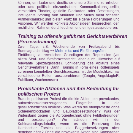
können, um lauter und deutlicher unsere Stimme zu erheben
oder uns politisch einzumischen: Kommunikationsguerilla,
verstecktes Theater, gezielte Blockaden oder Besetzungen,
intelligente Störung von Abläufen und vieles mehr schaffen
Aufmerksamkeit und bieten Platz für eigene Forderungen und
Visionen. Wir werden konkrete Aktionsideen besprechen, den
rechtlichen Rahmen durchleuchten und einiges ausprobieren.
Training zu offensiv geführten Gerichtsverfahren
(Prozesstraining)
Zwei Tage, z.B. Wochenende von Freitagabend bis
Sonntagnachmittag ++
Mehr Infos und Einführungsfilm
Einführung zu rechtlichen Grundlagen der Repression (vor
allem Straf- und Strafprozessrecht, aber auch Hinweise auf
relevante Spezialgesetze). Schilderung des Ablaufs eines
Gerichtsverfahrens. Dann Training in Form eines Rollenspiels
zu einem kompletten Gerichtsprozess mit der Möglichkeit, mal
verschiedene Rollen auszuprobieren (ZeugIn, AngeklagteR,
Publikum, Wachmensch).
Provokante Aktionen und ihre Bedeutung für
politischen Protest
Braucht politischer Protest die direkte Aktion, ein provokantes,
aufmerksamkeitserzeugendes Eingreifen in die
gesellschaftlichen Abläufe? Was wären die Atomproteste ohne
Schienenblockaden und Bauplatzbesetzungen? Was der
Widerstand gegen die Agrogentechnik ohne Feldbefreiungen
und -besetzungen? Wo ständen wir in der
Kohleausstiegsdebatte, wenn es die Besetzung des
Hambacher Forstes und die Baggerbesetzungen nicht
gegeben hätte? Ohne die provokante Aktion sind Kampagnen