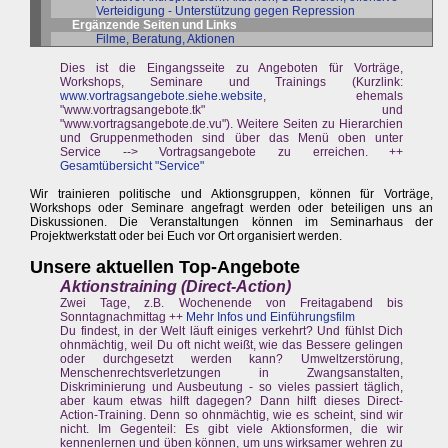
Verteidigung - Unterstützung gegen Repression
Ergänzende Seiten und Links
Filme, Beratung, Aktionen
Dies ist die Eingangsseite zu Angeboten für Vorträge,
Workshops, Seminare und Trainings (Kurzlink:
www.vortragsangebote.siehe.website
, ehemals
"www.vortragsangebote.tk" und
"www.vortragsangebote.de.vu"). Weitere Seiten zu Hierarchien
und Gruppenmethoden sind über das Menü oben unter
Service --> Vortragsangebote zu erreichen. ++
Gesamtübersicht "Service"
Wir trainieren politische und Aktionsgruppen, können für Vorträge,
Workshops oder Seminare angefragt werden oder beteiligen uns an
Diskussionen. Die Veranstaltungen können im Seminarhaus der
Projektwerkstatt oder bei Euch vor Ort organisiert werden.
Unsere aktuellen Top-Angebote
Aktionstraining (Direct-Action)
Zwei Tage, z.B. Wochenende von Freitagabend bis
Sonntagnachmittag ++
Mehr Infos und Einführungsfilm
Du findest, in der Welt läuft einiges verkehrt? Und fühlst Dich
ohnmächtig, weil Du oft nicht weißt, wie das Bessere gelingen
oder durchgesetzt werden kann? Umweltzerstörung,
Menschenrechtsverletzungen in Zwangsanstalten,
Diskriminierung und Ausbeutung - so vieles passiert täglich,
aber kaum etwas hilft dagegen? Dann hilft dieses Direct-
Action-Training. Denn so ohnmächtig, wie es scheint, sind wir
nicht. Im Gegenteil: Es gibt viele Aktionsformen, die wir
kennenlernen und üben können, um uns wirksamer wehren zu