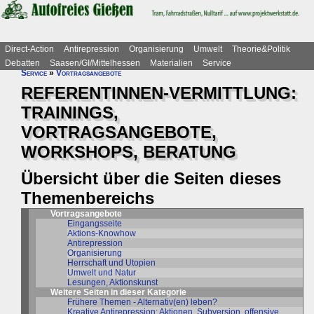
Direct-Action
Antirepression
Organisierung
Umwelt
Theorie&Politik
Debatten
Saasen/GI/Mittelhessen
Materialien
Service
Service
»
Vortragsangebote
REFERENTINNEN-VERMITTLUNG:
TRAININGS,
VORTRAGSANGEBOTE,
WORKSHOPS, BERATUNG
Übersicht über die Seiten dieses
Themenbereichs
Vortragsangebote
Eingangsseite
Aktions-Knowhow
Antirepression
Organisierung
Herrschaft und Utopien
Umwelt und Natur
Lesungen, Aktionskunst
Weitere Seiten in dieser Kategorie
Frühere Themen - Alternativ(en) leben?
Kreative Antirepression: Aktionen, Subversion, offensive