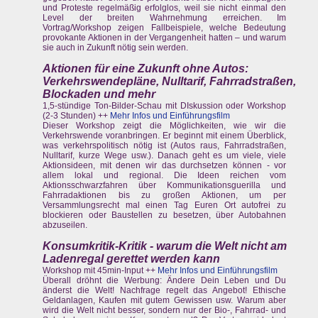
und Proteste regelmäßig erfolglos, weil sie nicht einmal den
Level der breiten Wahrnehmung erreichen. Im
Vortrag/Workshop zeigen Fallbeispiele, welche Bedeutung
provokante Aktionen in der Vergangenheit hatten – und warum
sie auch in Zukunft nötig sein werden.
Aktionen für eine Zukunft ohne Autos:
Verkehrswendepläne, Nulltarif, Fahrradstraßen,
Blockaden und mehr
1,5-stündige Ton-Bilder-Schau mit DIskussion oder Workshop
(2-3 Stunden) ++
Mehr Infos und Einführungsfilm
Dieser Workshop zeigt die Möglichkeiten, wie wir die
Verkehrswende voranbringen. Er beginnt mit einem Überblick,
was verkehrspolitisch nötig ist (Autos raus, Fahrradstraßen,
Nulltarif, kurze Wege usw.). Danach geht es um viele, viele
Aktionsideen, mit denen wir das durchsetzen können - vor
allem lokal und regional. Die Ideen reichen vom
Aktionsschwarzfahren über Kommunikationsguerilla und
Fahrradaktionen bis zu großen Aktionen, um per
Versammlungsrecht mal einen Tag Euren Ort autofrei zu
blockieren oder Baustellen zu besetzen, über Autobahnen
abzuseilen.
Konsumkritik-Kritik - warum die Welt nicht am
Ladenregal gerettet werden kann
Workshop mit 45min-Input ++
Mehr Infos und Einführungsfilm
Überall dröhnt die Werbung: Ändere Dein Leben und Du
änderst die Welt! Nachfrage regelt das Angebot! Ethische
Geldanlagen, Kaufen mit gutem Gewissen usw. Warum aber
wird die Welt nicht besser, sondern nur der Bio-, Fahrrad- und