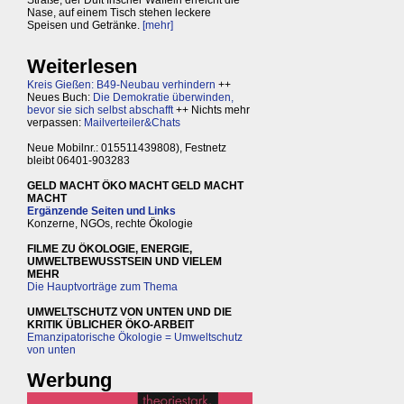
Straße, der Duft frischer Waffeln erreicht die
Nase, auf einem Tisch stehen leckere
Speisen und Getränke.
[mehr]
Weiterlesen
Kreis Gießen: B49-Neubau verhindern
++
Neues Buch:
Die Demokratie überwinden,
bevor sie sich selbst abschafft
++ Nichts mehr
verpassen:
Mailverteiler&Chats
Neue Mobilnr.: 015511439808), Festnetz
bleibt 06401-903283
GELD MACHT ÖKO MACHT GELD MACHT
MACHT
Ergänzende Seiten und Links
Konzerne, NGOs, rechte Ökologie
FILME ZU ÖKOLOGIE, ENERGIE,
UMWELTBEWUSSTSEIN UND VIELEM
MEHR
Die Hauptvorträge zum Thema
UMWELTSCHUTZ VON UNTEN UND DIE
KRITIK ÜBLICHER ÖKO-ARBEIT
Emanzipatorische Ökologie = Umweltschutz
von unten
Werbung