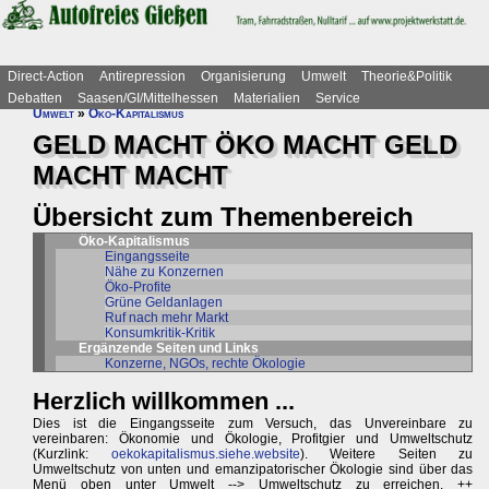
Direct-Action
Antirepression
Organisierung
Umwelt
Theorie&Politik
Debatten
Saasen/GI/Mittelhessen
Materialien
Service
Umwelt
»
Öko-Kapitalismus
GELD MACHT ÖKO MACHT GELD
MACHT MACHT
Übersicht zum Themenbereich
Öko-Kapitalismus
Eingangsseite
Nähe zu Konzernen
Öko-Profite
Grüne Geldanlagen
Ruf nach mehr Markt
Konsumkritik-Kritik
Ergänzende Seiten und Links
Konzerne, NGOs, rechte Ökologie
Herzlich willkommen ...
Dies ist die Eingangsseite zum Versuch, das Unvereinbare zu
vereinbaren: Ökonomie und Ökologie, Profitgier und Umweltschutz
(Kurzlink:
oekokapitalismus.siehe.website
). Weitere Seiten zu
Umweltschutz von unten und emanzipatorischer Ökologie sind über das
Menü oben unter Umwelt --> Umweltschutz zu erreichen. ++