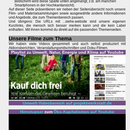
Bildschirm wird diese Spalte unten angehängt, z.B. am manchen
Smartphones in der Hochkantansicht).
Auf dieser Seite präsentieren wir neben der Seitenübersicht noch unsere
Film- und Materialsammlungen sowie ausgewählte andere Informationen
und Angebote, die zum Themenbereich passen.
Und übrigens: Die URLs mit ...siehe.website sind unsere eigenen
Kurzlinks, die mensch sich besser merken kann und die kein Label
enthalten. Mit ihnen kommst du direkt auf die passenden Themenseiten.
Unsere Filme zum Thema
Wir haben viele Videos gesammelt und auch selbst produziert mit
Aktionsberichten, Veranstaltungsmitschnitten und Doku-Filmen.
Playlist zu Umwelt, Natur, Energie und Klima auf Youtube
Umwelt-Videobereich auf projektwerkstatt.de
Hirnstupser
zum
Öko-Kapitalismus auf Youtube