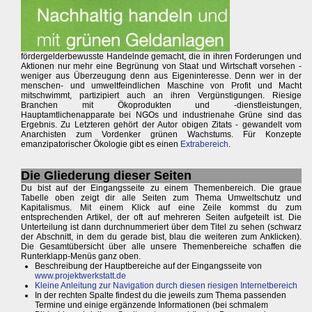
fördergelderbewusste Handelnde gemacht, die in ihren Forderungen und
Aktionen nur mehr eine Begrünung von Staat und Wirtschaft vorsehen -
weniger aus Überzeugung denn aus Eigeninteresse. Denn wer in der
menschen- und umweltfeindlichen Maschine von Profit und Macht
mitschwimmt, partizipiert auch an ihren Vergünstigungen. Riesige
Branchen mit Ökoprodukten und -dienstleistungen,
Hauptamtlichenapparate bei NGOs und industrienahe Grüne sind das
Ergebnis. Zu Letzteren gehört der Autor obigen Zitats - gewandelt vom
Anarchisten zum Vordenker grünen Wachstums. Für Konzepte
emanzipatorischer Ökologie gibt es einen
Extrabereich
.
Die Gliederung dieser Seiten
Du bist auf der Eingangsseite zu einem Themenbereich. Die graue
Tabelle oben zeigt dir alle Seiten zum Thema Umweltschutz und
Kapitalismus. Mit einem Klick auf eine Zeile kommst du zum
entsprechenden Artikel, der oft auf mehreren Seiten aufgeteilt ist. Die
Unterteilung ist dann durchnummeriert über dem Titel zu sehen (schwarz
der Abschnitt, in dem du gerade bist, blau die weiteren zum Anklicken).
Die Gesamtübersicht über alle unsere Themenbereiche schaffen die
Runterklapp-Menüs ganz oben.
Beschreibung der Hauptbereiche auf der Eingangsseite von
www.projektwerkstatt.de
Kleine Anleitung zur Navigation durch diesen riesigen Internetbereich
In der rechten Spalte findest du die jeweils zum Thema passenden
Termine und einige ergänzende Informationen (bei schmalem