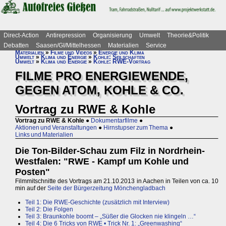
Direct-Action
Antirepression
Organisierung
Umwelt
Theorie&Politik
Debatten
Saasen/GI/Mittelhessen
Materialien
Service
Materialien
»
Filme und Videos
»
Energie und Klima
Umwelt
»
Klima und Energie
»
Kohle: Seilschaften
Umwelt
»
Klima und Energie
»
Kohle: RWE-Vortrag
FILME PRO ENERGIEWENDE,
GEGEN ATOM, KOHLE & CO.
Vortrag zu RWE & Kohle
Vortrag zu RWE & Kohle
●
Dokumentarfilme
●
Aktionen und Veranstaltungen
●
Hirnstupser zum Thema
●
Links und Materialien
Die Ton-Bilder-Schau zum Filz in Nordrhein-
Westfalen: "RWE - Kampf um Kohle und
Posten"
Filmmitschnitte des Vortrags am 21.10.2013 in Aachen in Teilen von ca. 10
min auf der
Seite der Bürgerzeitung Mönchengladbach
Teil 1: Die RWE-Geschichte (zusätzlich mit Interview)
Teil 2: Die Folgen
Teil 3: Braunkohle boomt – „Süßer die Glocken nie klingeln …“
Teil 4: Die 6 Tricks von RWE • Trick Nr. 1: „Greenwashing“