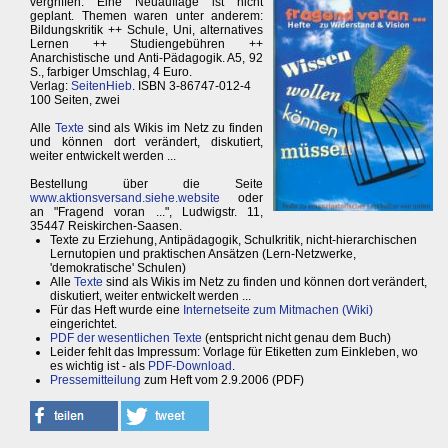
vergriffen. Eine Neuauflage ist nicht
geplant. Themen waren unter anderem:
Bildungskritik ++ Schule, Uni, alternatives
Lernen ++ Studiengebühren ++
Anarchistische und Anti-Pädagogik. A5, 92
S., farbiger Umschlag, 4 Euro.
Verlag:
SeitenHieb
. ISBN 3-86747-012-4
100 Seiten, zwei
Alle
Texte
sind als Wikis im Netz zu finden
und können dort verändert, diskutiert,
weiter entwickelt werden ...
Bestellung über die Seite
www.aktionsversand.siehe.website
oder
an "Fragend voran ...", Ludwigstr. 11,
35447 Reiskirchen-Saasen.
Texte zu Erziehung, Antipädagogik, Schulkritik, nicht-hierarchischen
Lernutopien und praktischen Ansätzen (Lern-Netzwerke,
'demokratische' Schulen)
Alle
Texte
sind als Wikis im Netz zu finden und können dort verändert,
diskutiert, weiter entwickelt werden ...
Für das Heft wurde eine
Internetseite zum Mitmachen (Wiki)
eingerichtet.
PDF der wesentlichen Texte
(entspricht nicht genau dem Buch)
Leider fehlt das Impressum: Vorlage für Etiketten zum Einkleben, wo
es wichtig ist - als
PDF-Download
.
Pressemitteilung
zum Heft vom 2.9.2006 (PDF)