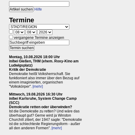
Hilfe
Termine
vergangene Termine anzeigen
Montag, 10.08.2026 18:00 Uhr
in/bei Gießen, THM (ehem. Roxy-Kino am
Ludwigsplatz)
Kritik der Demokratie
Demokratie heißt Volksherrschaft. Sie
funktioniert also immer über den Bezug auf
einem imaginierten, organischen
"Volkskörper".
[mehr]
Mittwoch, 19.08.2026 16:30 Uhr
in/bei Karlsruhe, System Change Camp
(SCC)
Demokratie retten oder überwinden?
Ist die Demokratie zu retten? Und wäre das
überhaupt gut? Gerne wird ja Winston
Churchill zitiert, der 1947 sagte: "Demokratie
ist die schlechteste Regierungsform - außer
all den anderen Formen".
[mehr]