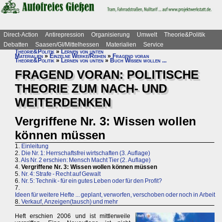
Direct-Action
Antirepression
Organisierung
Umwelt
Theorie&Politik
Debatten
Saasen/GI/Mittelhessen
Materialien
Service
Theorie&Politik
»
Lernen von unten
Materialien
»
Einzelne Werke/Reihen
»
Fragend voran
Theorie&Politik
»
Lernen von unten
»
Buch Wissen wollen ...
FRAGEND VORAN: POLITISCHE
THEORIE ZUM NACH- UND
WEITERDENKEN
Vergriffene Nr. 3: Wissen wollen
können müssen
1.
Einleitung
2.
Die Nr. 1: Herrschaftsfrei wirtschaften (3. Auflage)
3.
Als Nr. 2 erschien: Mensch Macht Tier (2. Auflage)
4.
Vergriffene Nr. 3: Wissen wollen können müssen
5.
Nr. 4: Strafe - Recht auf Gewalt
6.
Nr. 5: Technik - für ein gutes Leben oder für den Profit?
7.
Ideen für weitere Hefte ... geplant, verworfen, verschoben oder noch in Arbeit
8.
Verkauf, Anzeigen(tausch) und mehr
Heft erschien 2006 und ist mittlerweile