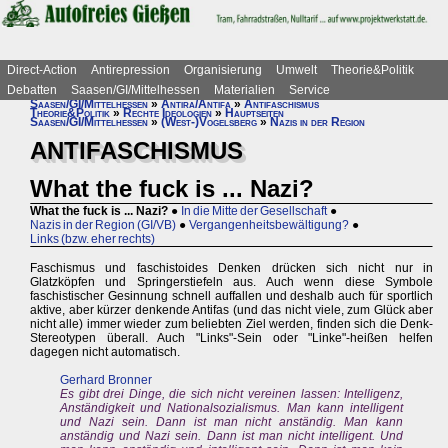
Direct-Action
Antirepression
Organisierung
Umwelt
Theorie&Politik
Debatten
Saasen/GI/Mittelhessen
Materialien
Service
Saasen/GI/Mittelhessen
»
Antira/Antifa
»
Antifaschismus
Theorie&Politik
»
Rechte Ideologien
»
Hauptseiten
Saasen/GI/Mittelhessen
»
(West-)Vogelsberg
»
Nazis in der Region
ANTIFASCHISMUS
What the fuck is ... Nazi?
What the fuck is ... Nazi?
●
In die Mitte der Gesellschaft
●
Nazis in der Region (GI/VB)
●
Vergangenheitsbewältigung?
●
Links (bzw. eher rechts)
Faschismus und faschistoides Denken drücken sich nicht nur in
Glatzköpfen und Springerstiefeln aus. Auch wenn diese Symbole
faschistischer Gesinnung schnell auffallen und deshalb auch für sportlich
aktive, aber kürzer denkende Antifas (und das nicht viele, zum Glück aber
nicht alle) immer wieder zum beliebten Ziel werden, finden sich die Denk-
Stereotypen überall. Auch "Links"-Sein oder "Linke"-heißen helfen
dagegen nicht automatisch.
Gerhard Bronner
Es gibt drei Dinge, die sich nicht vereinen lassen: Intelligenz,
Anständigkeit und Nationalsozialismus. Man kann intelligent
und Nazi sein. Dann ist man nicht anständig. Man kann
anständig und Nazi sein. Dann ist man nicht intelligent. Und