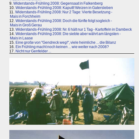
9.
Widerstands-Frühling 2008: Gegensaat in Falkenberg
10.
Widerstands-Frühling 2008: Kaputt! Weizen in Gatersleben
11.
Widerstands-Frühling 2008: Nur 2 Tage: Vierte Besetzung -
Mais in Forchheim
12.
Widerstands-Frühling 2008: Doch die fünfte folgt sogleich -
Mais in Groß Gerau
13.
Widerstands-Frühling 2008: Nr. 6 hält nur 1 Tag - Kartoffeln in Dambeck
14.
Widerstands-Frühling 2008: Die siebte aber währt am längsten -
Mais in Laase
15.
Eine große von "Gendreck weg!", viele heimliche ... die Bilanz
16.
Ein Frühling macht noch keinen ... wie weiter nach 2008?
17.
Nicht nur Genfelder ...