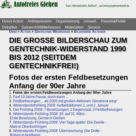
Direct-Action
Antirepression
Organisierung
Umwelt
Theorie&Politik
Debatten
Saasen/GI/Mittelhessen
Materialien
Service
Direct-Action
»
Gentechnik-Widerstand
»
Bilderserie Aktionen
DIE GROSSE BILDERSCHAU ZUM
GENTECHNIK-WIDERSTAND 1990
BIS 2012 (SEITDEM
GENTECHNIKFREI!)
Fotos der ersten Feldbesetzungen
Anfang der 90er Jahre
1.
Fotos der ersten Feldbesetzungen Anfang der 90er Jahre
2.
Fast 10 Jahre Pause, doch dann ...
3.
Feldbefreiungen ... ab 2005 mit großen Aktionen: Gendreck weg!
4.
Widerstandsfrühling 2008: Auftaktaktionen 1. und 2. Januar
5.
Der Frühling 2008: 7 Besetzungen, 2 Gegensaat, 3 Feldbefreiungen
6.
Widerstands-Frühling 2008: 30. auf 31. März -
Erste Besetzung, Gerste in Gießen
7.
Widerstands-Frühling 2008: Vier Tage später: Die Zweite -
Mais in Oberboihingen
8.
Widerstands-Frühling 2008: Überraschung: Die Dritte -
Rüben in Northeim