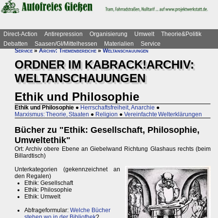
Direct-Action
Antirepression
Organisierung
Umwelt
Theorie&Politik
Debatten
Saasen/GI/Mittelhessen
Materialien
Service
Service
»
Archiv: Themenbereiche
»
Weltanschauungen
ORDNER IM KABRACK!ARCHIV:
WELTANSCHAUUNGEN
Ethik und Philosophie
Ethik und Philosophie
●
Herrschaftsfreiheit, Anarchie
●
Marxismus: Theorie, Staaten
●
Religion
●
Vereinfachte Welterklärungen
Bücher zu "Ethik: Gesellschaft, Philosophie,
Umweltethik"
Ort: Archiv obere Ebene an Giebelwand Richtung Glashaus rechts (beim
Billardtisch)
Unterkategorien (gekennzeichnet an
den Regalen)
Ethik: Gesellschaft
Ethik: Philosophie
Ethik: Umwelt
Abfrageformular:
Welche Bücher
stehen wo in der Bibliothek
?