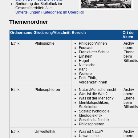
Sortierung der Bibliothek im
Gesamtüberblick:
Alle
Unterteilungen (Kategorien) im Überblick
Themenordner
Ordnername
Gliederung/Abschnitt
Bereich
Ort der
Akten
Ethik
Philosophie
Philosoph*innen
Archiv
Foucault
obere
Frankfurter Schule
Ebene
Einstein
beim
Hegel
Billardti
Nietzsche
Kant
Weitere
Polit-Ethik,
Vordenker*innen
Ethik
Philosophieren
Natur-/Menschenrecht
Archiv
Was ist die Welt?
obere
Was ist der Mensch?
Ebene
Identitätspolitiken,
beim
Soziokultur
Billardti
Sozialpsychologie
Ideologiekritik
Gesellschaftsethik
Philosophieren
Ethik
Umweltethik
Was ist Natur?
Archiv
Umweltethik
obere