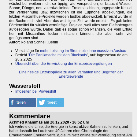
wächst bei weitem nicht so üppig, wie versprochen, er braucht Wasser,
Sonne, Dünger, neu zu entwickelnde Erntemaschinen, angepasste Kessel
zur Verbrennung usw. Inzwischen ist die Euphorie abgeklungen, die
letzten Miscanthus-Projekte werden lustlos abgewickelt. Erreicht wurde in
der Sache nicht viel. Aber das wichtigste Ziel wurde erreicht. Es gab keine
Fördermittel für wirklich vernünftige Projekte, weil alles vom Elefantengras
aufgesogen wurde. Dabei gab es sogar schon Pflanzen, die vom Ertrag
her mit Miscanthus locker mithalten können, die aber sehr viel
genügsamer sind.
Autor
: Roland Schnell, Berlin
Vorschläge für
mehr Leistung im Stromnetz ohne massiven Ausbau
Bericht "
Die Panikmache mit den Blackouts
", auf: tagesschau.de am
28.2.2025
Übersicht über die Entwicklung der Einspeisevergütungen
Eine riesige Enzyklopädie zu allen Varianten und Begriffen der
Energiewende
Wasserstoff
Infoseiten bei Powershift
Kommentare
Achmed Khammas am 20.12.2020 - 16:52 Uhr
Ich vertrete die Linie, die Energie in konstruktive Bahnen zu lenken, und
habe dashalb im Laufe von 40 Jahren eine Chronologie der
Erneuerbaren Enerien verfaßt, die im Netz online zur Verdügung steht. Am