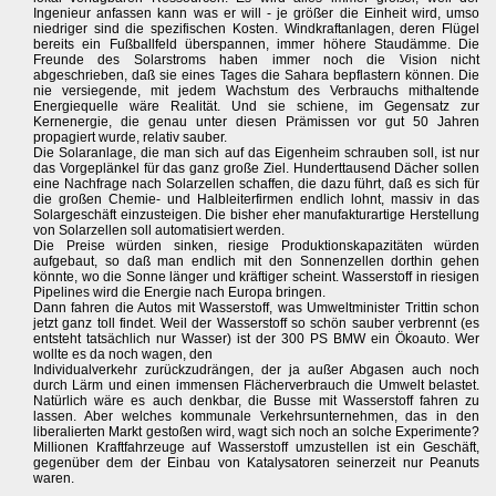
Ingenieur anfassen kann was er will - je größer die Einheit wird, umso
niedriger sind die spezifischen Kosten. Windkraftanlagen, deren Flügel
bereits ein Fußballfeld überspannen, immer höhere Staudämme. Die
Freunde des Solarstroms haben immer noch die Vision nicht
abgeschrieben, daß sie eines Tages die Sahara bepflastern können. Die
nie versiegende, mit jedem Wachstum des Verbrauchs mithaltende
Energiequelle wäre Realität. Und sie schiene, im Gegensatz zur
Kernenergie, die genau unter diesen Prämissen vor gut 50 Jahren
propagiert wurde, relativ sauber.
Die Solaranlage, die man sich auf das Eigenheim schrauben soll, ist nur
das Vorgeplänkel für das ganz große Ziel. Hunderttausend Dächer sollen
eine Nachfrage nach Solarzellen schaffen, die dazu führt, daß es sich für
die großen Chemie- und Halbleiterfirmen endlich lohnt, massiv in das
Solargeschäft einzusteigen. Die bisher eher manufakturartige Herstellung
von Solarzellen soll automatisiert werden.
Die Preise würden sinken, riesige Produktionskapazitäten würden
aufgebaut, so daß man endlich mit den Sonnenzellen dorthin gehen
könnte, wo die Sonne länger und kräftiger scheint. Wasserstoff in riesigen
Pipelines wird die Energie nach Europa bringen.
Dann fahren die Autos mit Wasserstoff, was Umweltminister Trittin schon
jetzt ganz toll findet. Weil der Wasserstoff so schön sauber verbrennt (es
entsteht tatsächlich nur Wasser) ist der 300 PS BMW ein Ökoauto. Wer
wollte es da noch wagen, den
Individualverkehr zurückzudrängen, der ja außer Abgasen auch noch
durch Lärm und einen immensen Flächerverbrauch die Umwelt belastet.
Natürlich wäre es auch denkbar, die Busse mit Wasserstoff fahren zu
lassen. Aber welches kommunale Verkehrsunternehmen, das in den
liberalierten Markt gestoßen wird, wagt sich noch an solche Experimente?
Millionen Kraftfahrzeuge auf Wasserstoff umzustellen ist ein Geschäft,
gegenüber dem der Einbau von Katalysatoren seinerzeit nur Peanuts
waren.