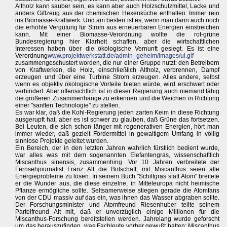
Altholz kann sauber sein, es kann aber auch Holzschutzmittel, Lacke und
anders Giftzeug aus der chemischen Hexenküche enthalten. Immer rein
ins Biomasse-Kraftwerk. Und am besten ist es, wenn man dann auch noch
die erhöhte Vergütung für Strom aus erneuerbaren Energien einstreichen
kann. Mit einer Biomasse-Verordnung wollte die rot-grüne
Bundesregierung hier Klarheit schaffen, aber die wirtschaftlichen
Interessen haben über die ökologische Vernunft gesiegt. Es ist eine
Verordnung
www.projektwerkstatt.de/admin_geheim/images/ul.gif
zusammengeschustert worden, die nur einer Gruppe nutzt: den Betreibern
von Kraftwerken, die Holz, einschließlich Altholz, verbrennen, Dampf
erzeugen und über eine Turbine Strom erzeugen. Alles andere, selbst
wenn es objektiv ökologische Vorteile bieten würde, wird erschwert oder
verhindert. Aber offensichtlich ist in dieser Regierung auch niemand fähig
die größeren Zusammenhänge zu erkennen und die Weichen in Richtung
einer "sanften Technologie" zu stellen.
Es war klar, daß die Kohl-Regierung jeden zarten Keim in diese Richtung
ausgerupft hat, aber es ist schwer zu glauben, daß Grüne das fortsetzen.
Bei Leuten, die sich schon länger mit regenerativen Energien, hört man
immer wieder, daß gezielt Fördermittel in gewaltigem Umfang in völlig
sinnlose Projekte geleitet wurden.
Ein Bereich, der in den letzten Jahren wahrlich fürstlich bedient wurde,
war alles was mit dem sogenannten Elefantengras, wissenschaftlich
Miscanthus sinensis, zusammenhing. Vor 10 Jahren verbreitete der
Fernsehjournalist Franz Alt die Botschaft, mit Miscanthus seien alle
Energieprobleme zu lösen. In seinem Buch "Schilfgras statt Atom" breitete
er die Wunder aus, die diese einzelne, in Mitteleuropa nicht heimische
Pflanze ermögliche sollte. Seltsamerweise stiegen gerade die Atomfans
von der CDU massiv auf das ein, was ihnen das Wasser abgraben sollte.
Der Forschungsminister und Atomfreund Riesenhuber teilte seinem
Parteifreund Alt mit, daß er unverzüglich einige Millionen für die
Miscanthus-Forschung bereitstellen werden. Jahrelang wurde geforscht
um das herauszufinden, was Fachleute vorher gewußt hatten: Miscanthus