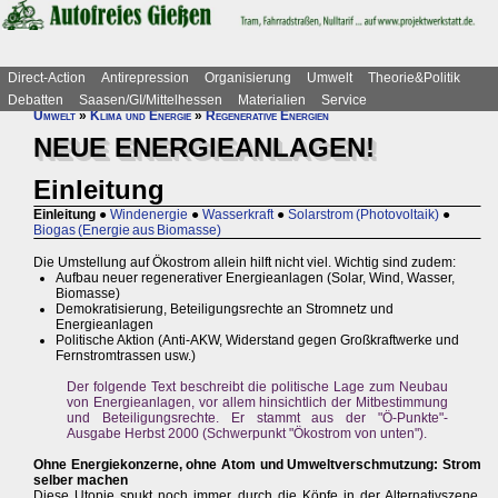
Direct-Action
Antirepression
Organisierung
Umwelt
Theorie&Politik
Debatten
Saasen/GI/Mittelhessen
Materialien
Service
Umwelt
»
Klima und Energie
»
Regenerative Energien
NEUE ENERGIEANLAGEN!
Einleitung
Einleitung
●
Windenergie
●
Wasserkraft
●
Solarstrom (Photovoltaik)
●
Biogas (Energie aus Biomasse)
Die Umstellung auf Ökostrom allein hilft nicht viel. Wichtig sind zudem:
Aufbau neuer regenerativer Energieanlagen (Solar, Wind, Wasser,
Biomasse)
Demokratisierung, Beteiligungsrechte an Stromnetz und
Energieanlagen
Politische Aktion (Anti-AKW, Widerstand gegen Großkraftwerke und
Fernstromtrassen usw.)
Der folgende Text beschreibt die politische Lage zum Neubau
von Energieanlagen, vor allem hinsichtlich der Mitbestimmung
und Beteiligungsrechte. Er stammt aus der "Ö-Punkte"-
Ausgabe Herbst 2000 (Schwerpunkt "Ökostrom von unten").
Ohne Energiekonzerne, ohne Atom und Umweltverschmutzung: Strom
selber machen
Diese Utopie spukt noch immer durch die Köpfe in der Alternativszene.