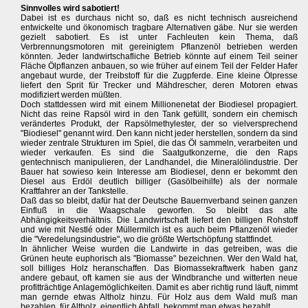
Sinnvolles wird sabotiert!
Dabei ist es durchaus nicht so, daß es nicht technisch ausreichend
entwickelte und ökonomisch tragbare Alternativen gäbe. Nur sie werden
gezielt sabotiert. Es ist unter Fachleuten kein Thema, daß
Verbrennungsmotoren mit gereinigtem Pflanzenöl betrieben werden
könnten. Jeder landwirtschafliche Betrieb könnte auf einem Teil seiner
Fläche Ölpflanzen anbauen, so wie früher auf einem Teil der Felder Hafer
angebaut wurde, der Treibstoff für die Zugpferde. Eine kleine Ölpresse
liefert den Sprit für Trecker und Mähdrescher, deren Motoren etwas
modifiziert werden müßten.
Doch stattdessen wird mit einem Millionenetat der Biodiesel propagiert.
Nicht das reine Rapsöl wird in den Tank gefüllt, sondern ein chemisch
verändertes Produkt, der Rapsölmethylester, der so vielversprechend
"Biodiesel" genannt wird. Den kann nicht jeder herstellen, sondern da sind
wieder zentrale Strukturen im Spiel, die das Öl sammeln, verarbeiten und
wieder verkaufen. Es sind die Saatgutkonzerne, die den Raps
gentechnisch manipulieren, der Landhandel, die Mineralölindustrie. Der
Bauer hat sowieso kein Interesse am Biodiesel, denn er bekommt den
Diesel aus Erdöl deutlich billiger (Gasölbeihilfe) als der normale
Kraftfahrer an der Tankstelle.
Daß das so bleibt, dafür hat der Deutsche Bauernverband seinen ganzen
Einfluß in die Waagschale geworfen. So bleibt das alte
Abhängigkeitsverhältnis. Die Landwirtschaft liefert den billigen Rohstoff
und wie mit Nestlé oder Müllermilch ist es auch beim Pflanzenöl wieder
die "Veredelungsindustrie", wo die größte Wertschöpfung stattfindet.
In ähnlicher Weise wurden die Landwirte in das getreiben, was die
Grünen heute euphorisch als "Biomasse" bezeichnen. Wer den Wald hat,
soll billiges Holz heranschaffen. Das Biomassekraftwerk haben ganz
andere gebaut, oft kamen sie aus der Windbranche und witterten neue
profitträchtige Anlagemöglichkeiten. Damit es aber richtig rund läuft, nimmt
man gernde etwas Altholz hinzu. Für Holz aus dem Wald muß man
bezahlen, für Altholz, eigentlich Abfall, bekommt man etwas bezahlt.