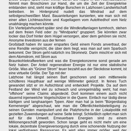
Nimmt man Broschüren zur Hand, die um die Zeit der Energiekrise
entstanden sind, sieht man kräftige Burschen in Latzhosen Landwirtschaft
betreiben. Im Hintergrund nudelt das Windrad auf dem
selbstgeschweißten Mast. Bauanleitungen kursierten, wie man sich mit
einer alten Lichtmaschine und Kugellagern vom Autofriedhof vom Netz
unabhängig machen könnte.
Ein Vierteljahrhundert später sind die Windkraftanlagen turmhoch, stehen
auf dem freien Feld oder zu "Windparks" gruppiert. Sie könnten zwar
locker das Dorf hinter dem Hügel versorgen, aber dem gehören sie nicht.
Anonyme Investoren aus der fernen
Großstadt haben ihr sauer erspartes Geld einem Fonds anvertraut, der
eine Rendite verspricht, die über dem liegt, was man auf sein Sparbuch
bekommt. Der Strom geht natürlich ins Stromnetz. Darin mischt er sich mit
dem Atomstrom, mit Strom aus
Braunkohlekraftwerken und was die Energiekonzerne sonst gerade am
Netz haben. Der Anteil regenerativer Energie ist nur eine statistische
Größe. Was als "Grüner Strom" teuer bezahlt aus der Steckdose kommt, ist
eine virtuelle Größe. Der Typ mit der
Latzhose hat längst seinen Bart geschoren und sein mittlerweile
schütteres Haupthaar auf wenige Millimeter gekürzt. In feines Tuch
gewandet sitzt er im Aufsichtsrat und entwickelt Projekte. Da auf dem
Festland der Wind viel zu schwach und unregelmäßig weht, hat man
"offshore" seine Claims abgesteckt. Dort kommen einem auch nicht
dauernd irgenwelche Vogelschützer in die Quere. Einfach nur lästig diese
bärtigen und langhaarigen Typen. Aber man hat ja beim "Bürgerdialog
Kernenergie" abgeschaut, wie man die Öffentlichkeitsbeteiligung zu
seinen Gunsten manipuliert und die Platzhirsche in der Lokalpolitik mit
gezielten Zuwendungen auf seine Seite bringt. Schließlich opfert man sich
auf für die Umwelt. Erneuerbare Energien sind zu einem
Millionengeschäft geworden. Schon lange geht es nicht mehr um eine
lokale, dezentrale Energieversorgung durch eine schonende Nutzung der
lokal verfügbaren Ressourcen. Es wird alles immer größer, weil der